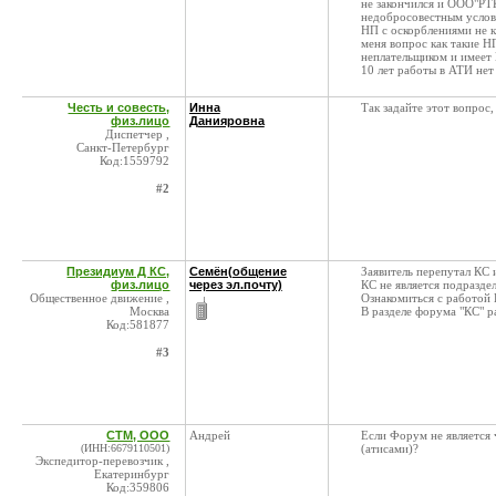
не закончился и ООО"РТК
недобросовестным услови
НП с оскорблениями не 
меня вопрос как такие Н
неплательщиком и имеет 
10 лет работы в АТИ нет
Честь и совесть,
Инна
Так задайте этот вопрос,
физ.лицо
Данияровна
Диспетчер ,
Санкт-Петербург
Код:1559792
#2
Президиум Д КС,
Семён(общение
Заявитель перепутал КС
физ.лицо
через эл.почту)
КС не является подразд
Общественное движение ,
Ознакомиться с работой
Москва
В разделе форума "КС" 
Код:581877
#3
СТМ, ООО
Андрей
Если Форум не является
(ИНН:6679110501)
(атисами)?
Экспедитор-перевозчик ,
Екатеринбург
Код:359806