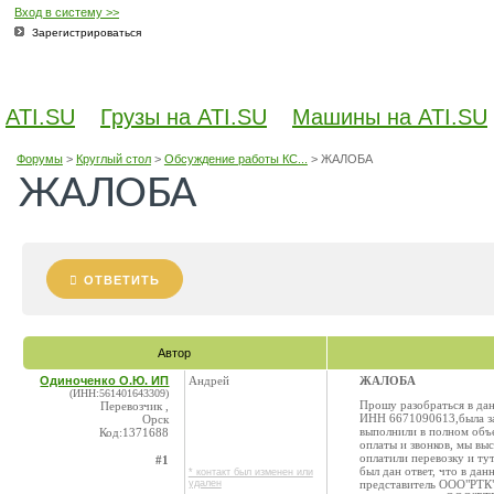
Вход в систему >>
Зарегистрироваться
ATI.SU
Грузы на ATI.SU
Машины на ATI.SU
Форумы
>
Круглый стол
>
Обсуждение работы КС...
>
ЖАЛОБА
ЖАЛОБА
ОТВЕТИТЬ
Автор
Одиноченко О.Ю. ИП
Андрей
ЖАЛОБА
(ИНН:561401643309)
Прошу разобраться в д
Перевозчик ,
ИНН 6671090613,была зак
Орск
выполнили в полном объ
Код:1371688
оплаты и звонков, мы вы
оплатили перевозку и ту
#1
был дан ответ, что в да
* контакт был изменен или
удален
представитель ООО"РТК" 