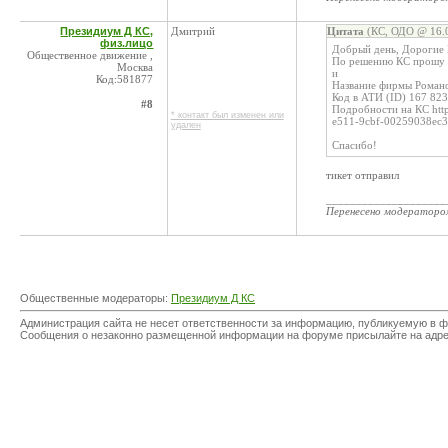
Президиум Д КС,
Дмитрий
Цитата
(КС, ОДО @ 16.0
физ.лицо
Добрый день, Дорогие
Общественное движение ,
По решению КС прошу
Москва
и
Код:581877
Название фирмы Роман
Код в АТИ (ID) 167 823
#8
Подробности на КС http
* контакт был изменен или
e511-9cbf-00259038ec3
удален
Спасибо!
тикет отправил
____________________
Перенесено модератор
Общественные модераторы:
Президиум Д КС
Администрация сайта не несет ответственности за информацию, публикуемую в ф
Сообщения о незаконно размещенной информации на форуме присылайте на адр