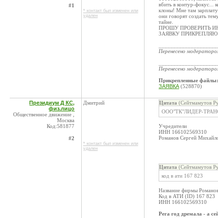
вбить в контур-фокус... 
#1
клоны! Мне там зарплату
* контакт был изменен или
удален
они говорят создать тему
тайне.
ПРОШУ ПРОВЕРИТЬ 
ЗАЯВКУ ПРИКРЕПЛЯЮ
____________________
Перенесено модератор
____________________
Перенесено модератор
Прикрепленные файлы
ЗАЯВКА
(528870)
Президиум Д КС,
Дмитрий
Цитата
(Сейтмамутов Ру
физ.лицо
ООО"ТК"ЛИДЕР-ТРАНС
Общественное движение ,
Москва
Код:581877
Учредители
ИНН 166102569310
Романов Сергей Михайло
#2
* контакт был изменен или
удален
Цитата
(Сейтмамутов Ру
код в ати 167 823
Название фирмы Романо
Код в АТИ (ID) 167 823
ИНН 166102569310
Рега год дремала - а с