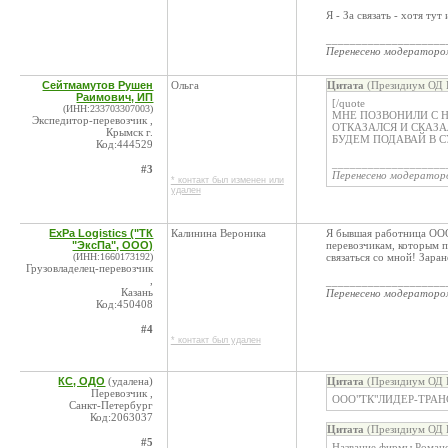
Я - За связать - хотя ту
____________________
Перенесено модератор
Сейтмамутов Рушен
Ольга
Цитата
(Президиум ОД К
Раимович, ИП
[/quote
(ИНН:233703307003)
МНЕ ПОЗВОНИЛИ С Н
Экспедитор-перевозчик ,
ОТКАЗАЛСЯ И СКАЗА
Крымск г.
БУДЕМ ПОДАВАЙ В С
Код:444529
___________________
#3
Перенесено модерато
* контакт был изменен или
удален
ExPa Logistics ("ТК
Калинина Вероника
Я бывшая работница ООО
"ЭксПа", ООО)
перевозчикам, которым 
(ИНН:1660173192)
связаться со мной! Зара
Грузовладелец-перевозчик
,
____________________
Казань
Перенесено модератор
Код:450408
#4
* контакт был удален
КС, ОДО
(удалена)
Цитата
(Президиум ОД К
Перевозчик ,
ООО"ТК"ЛИДЕР-ТРАНС
Санкт-Петербург
Код:2063037
Цитата
(Президиум ОД К
#5
Название фирмы Роман