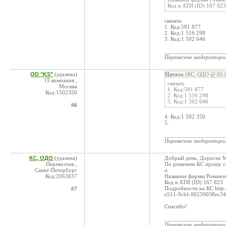
Код в АТИ (ID) 167 823
связать
1. Код:581 877
2. Код:1 516 298
3. Код:1 502 646
____________________
Перенесено модератор
OD "KS"
(удалена)
Цитата
(КС, ОДО @ 05.0
IT-компания ,
связать
Москва
1. Код:581 877
Код:1502350
2. Код:1 516 298
3. Код:1 502 646
#6
4. Код:1 502 350
5.
____________________
Перенесено модератор
КС, ОДО
(удалена)
Добрый день, Дорогие 
Перевозчик ,
По решению КС прошу 
Санкт-Петербург
и
Код:2063037
Название фирмы Романо
Код в АТИ (ID) 167 823
Подробности на КС http:
#7
e511-9cbf-00259038ec34
Спасибо!
____________________
Перенесено модератор