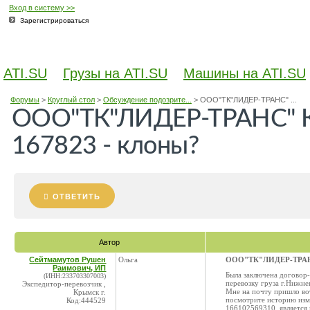
Вход в систему >>
Зарегистрироваться
ATI.SU
Грузы на ATI.SU
Машины на ATI.SU
Форумы
>
Круглый стол
>
Обсуждение подозрите...
>
ООО"ТК"ЛИДЕР-ТРАНС" ...
ООО"ТК"ЛИДЕР-ТРАНС" К
167823 - клоны?
ОТВЕТИТЬ
Автор
Сейтмамутов Рушен
Ольга
ООО"ТК"ЛИДЕР-ТРАНС"
Раимович, ИП
Была заключена договор
(ИНН:233703307003)
перевозку груза г.Нижне
Экспедитор-перевозчик ,
Мне на почту пришло вот
Крымск г.
посмотрите историю из
Код:444529
166102569310, являетс