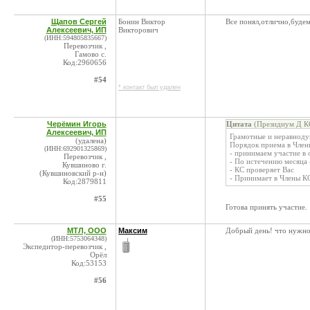
Щапов Сергей
Бонин Виктор
Все понял,отлично,будем
Алексеевич, ИП
Викторович
(ИНН:594805835667)
Перевозчик ,
Гамово с.
Код:2960656
#54
* контакт был удален
Черёмин Игорь
Цитата
(Президиум Д КС
Алексеевич, ИП
Грамотные и неравноду
(удалена)
Порядок приема в Член
(ИНН:692901325869)
- принимаем участие в
Перевозчик ,
- По истечению месяца 
Кувшиново г.
- КС проверяет Вас
(Кувшиновский р-н)
- Принимает в Члены К
Код:2879811
#55
Готова принять участие.
МТЛ, ООО
Максим
Добрый день! что нужно
(ИНН:5753064348)
Экспедитор-перевозчик ,
Орёл
Код:53153
#56