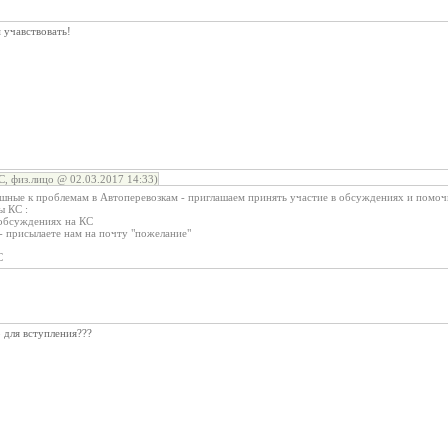
 учавствовать!
, физ.лицо @ 02.03.2017 14:33)
шные к проблемам в Автоперевозкам - приглашаем принять участие в обсуждениях и пом
ы КС :
 обсуждениях на КС
- присылаете нам на почту "пожелание"
С
 для вступления???