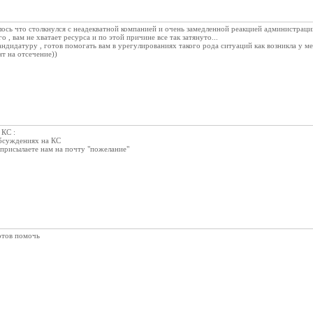
лось что столкнулся с неадекватной компанией и очень замедленной реакцией администрац
 , вам не хватает ресурса и по этой причине все так затянуто...
ндидатуру , готов помогать вам в урегулированиях такого рода ситуаций как возникла у м
нт на отсечение))
 КС :
обсуждениях на КС
 присылаете нам на почту "пожелание"
отов помочь