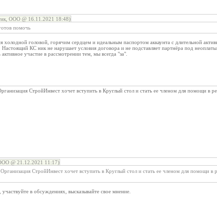
ик, ООО @ 16.11.2021 18:48)
готов помочь
я холодной головой, горячим сердцем и идеальным паспортом аккаунта с длительной актив
. Настоящий КС ник не нарушает условия договора и не подставляет партнёра под неоплаты
активное участие в рассмотрении тем, мы всегда "за".
Организация СтройИнвест хочет вступить в Круглый стол и стать ее членом для помощи в 
ООО @ 21.12.2021 11:17)
 Организация СтройИнвест хочет вступить в Круглый стол и стать ее членом для помощи в
 участвуйте в обсуждениях, высказывайте свое мнение.