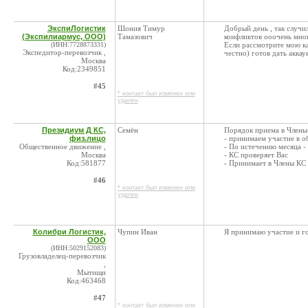
ЭкспиЛогистик
Шония Тимур
Добрый день , так случи
(Экспилиармус, ООО)
Тамазович
конфликтов ооочень много
(ИНН:7728873331)
Если рассмотрите мою ка
Экспедитор-перевозчик ,
честно) готов дать аккау
Москва
Код:2349851
#45
* контакт был изменен или
удален
Президиум Д КС,
Семён
Порядок приема в Члены
физ.лицо
- принимаем участие в 
Общественное движение ,
- По истечению месяца -
Москва
- КС проверяет Вас
Код:581877
- Принимает в Члены КС
#46
* контакт был изменен или
удален
Колибри Логистик,
Чупин Иван
Я принимаю участие и г
ООО
(ИНН:5029152083)
Грузовладелец-перевозчик
,
Мытищи
Код:463468
#47
* контакт был изменен или