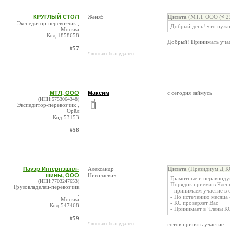
КРУГЛЫЙ СТОЛ
Женя5
Цитата
(МТЛ, ООО @ 23
Экспедитор-перевозчик ,
Добрый день! что нужн
Москва
Код:1858658
Добрый! Принимать учас
#57
* контакт был удален
МТЛ, ООО
Максим
с сегодня займусь
(ИНН:5753064348)
Экспедитор-перевозчик ,
Орёл
Код:53153
#58
Пауэр Интернэшнл-
Александр
Цитата
(Президиум Д КС
шины, ООО
Николаевич
Грамотные и неравноду
(ИНН:7703247653)
Порядок приема в Член
Грузовладелец-перевозчик
- принимаем участие в
,
- По истечению месяца 
Москва
- КС проверяет Вас
Код:547468
- Принимает в Члены К
#59
* контакт был удален
готов принять участие