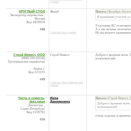
удален
КРУГЛЫЙ СТОЛ
Женя5
Цитата
(Колибри Логист
Экспедитор-перевозчик ,
Я принимаю участие и 
Москва
Код:1858658
Участники КС отличаютс
А у вас вечные неоплаты
#48
Но вы можете принимать 
* контакт был удален
Строй Инвест, ООО
Строй Инвест
Доброго времени всем. 
(ИНН:2301102546)
пользователей.
Грузовладелец-перевозчик
,
Анапа г.
Код:123193
#49
* контакт был изменен или
удален
Честь и совесть,
Инна
Цитата
(Строй Инвест, 
физ.лицо
Данияровна
Доброго времени всем.
Диспетчер ,
пользователей.
Санкт-Петербург
Код:1559792
очень хорошо и приятно,
#50