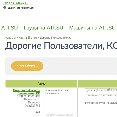
Вход в систему >>
Зарегистрироваться
ATI.SU
Грузы на ATI.SU
Машины на ATI.SU
Форумы
>
Круглый стол
>
Дорогие Пользователи...
Дорогие Пользователи, К
ОТВЕТИТЬ
Автор
Проценко Алексей
Проценко Алексей
Цитата
(КРУГЛЫЙ СТОЛ 
Евгеньевич, ИП
Евгеньевич
принимайте активное у
(ИНН:081409581406)
Перевозчик ,
Видное г.
в темах форума "круглый 
Код:620762
#41
* контакт был изменен или