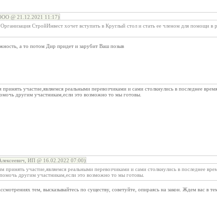
ООО @ 21.12.2021 11:17)
 Организация СтройИнвест хочет вступить в Круглый стол и стать ее членом для помощи в
ость, а то потом Дир придет и зарубит Ваш позыв
 принять участие,являемся реальными перевозчиками и сами столкнулись в последнее врем
помочь другим участникам,если это возможно то мы готовы.
лексеевич, ИП @ 16.02.2022 07:00)
м принять участие,являемся реальными перевозчиками и сами столкнулись в последнее вре
 помочь другим участникам,если это возможно то мы готовы.
ссмотрениях тем, высказывайтесь по существу, советуйте, опираясь на закон. Ждем вас в те