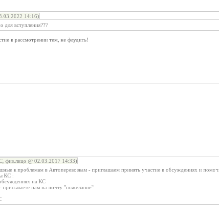
.03.2022 14:16)
о для вступления???
тие в рассмотрении тем, не флудить!
, физ.лицо @ 02.03.2017 14:33)
шные к проблемам в Автоперевозкам - приглашаем принять участие в обсуждениях и пом
ы КС :
 обсуждениях на КС
- присылаете нам на почту "пожелание"
С