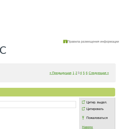
Правила размещения информации
КС
« Предыдущая
1
2
3
4
5
6
Следующая »
Цитир. выдел.
Цитировать
Пожаловаться
Наверх