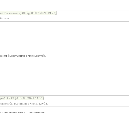
ей Евгеньевич, ИП @ 09.07.2021 19:22)
й стол
вием бы вступили в члены клуба.
рой, ООО @ 05.08.2021 11:51)
твием бы вступили в члены клуба.
 и неоплаты вам это не позволят.