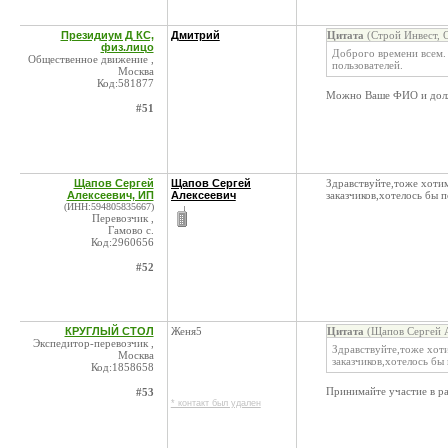
Президиум Д КС,
Дмитрий
Цитата
(Строй Инвест, 
физ.лицо
Доброго времени всем.
Общественное движение ,
пользователей.
Москва
Код:581877
Можно Ваше ФИО и должн
#51
Щапов Сергей
Щапов Сергей
Здравствуйте,тоже хотим
Алексеевич, ИП
Алексеевич
заказчиков,хотелось бы 
(ИНН:594805835667)
Перевозчик ,
Гамово с.
Код:2960656
#52
КРУГЛЫЙ СТОЛ
Женя5
Цитата
(Щапов Сергей А
Экспедитор-перевозчик ,
Здравствуйте,тоже хоти
Москва
заказчиков,хотелось бы
Код:1858658
Принимайте участие в ра
#53
* контакт был удален