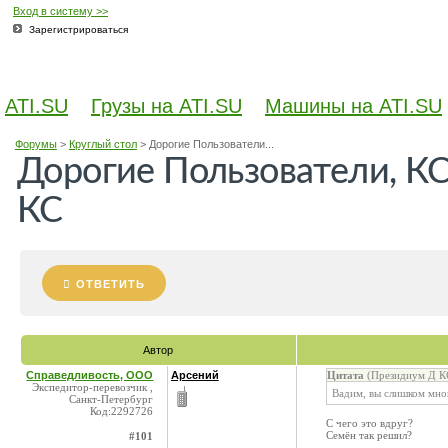
Вход в систему >>
Зарегистрироваться
ATI.SU
Грузы на ATI.SU
Машины на ATI.SU
Форумы
>
Круглый стол
>
Дорогие Пользователи...
Дорогие Пользователи, КС
КС
ОТВЕТИТЬ
Автор
Справедливость, ООО
Арсений
Цитата
(Президиум Д КС
Экспедитор-перевозчик ,
Вадим, вы слишком мног
Санкт-Петербург
Код:2292726
С чего это вдруг?
Семён так решил?
#101