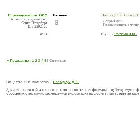
Справедливость, ООО
Евгений
Цитата
(ТЭК Партнер 33
Экспедитор-перевозчик ,
Добрый день.
Санкт-Петербург
Прошу принять в членст
Код:2292726
Изучите
Регламент КС
и
#104
« Предыдущая
1
2
3
4
5
6
Следующая »
Общественные модераторы:
Президиум Д КС
Администрация сайта не несет ответственности за информацию, публикуемую в ф
Сообщения о незаконно размещенной информации на форуме присылайте на адр