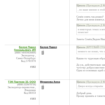
Цитата
(Президиум Д КС
, но ваше мнение в это
Семён опять так решил?
Лично для меня влияет,и
Цитата
(Президиум Д КС
в некоторых темах в в
помогает
Заметь Семён,Вадим Иван
Белов Павел
Белов Павел
Цитата
(КРУГЛЫЙ СТОЛ 
Геннадьевич, ИП
немного не понял, что 
(ИНН:780434630809)
Экспедитор ,
Санкт-Петербург
Каким-то чудесным образ
Код:5781970
Да уж, действительно за
#102
чуточку добросовестнее
Одна из основных идей с
ТЭК Партнер 33, ООО
Муханова Анна
Цитата
(Президиум Д КС
(ИНН:3329078736)
Двери всегда открыты
Экспедитор-перевозчик ,
Владимир
Код:68354
Добрый день.
Прошу принять в членств
#103