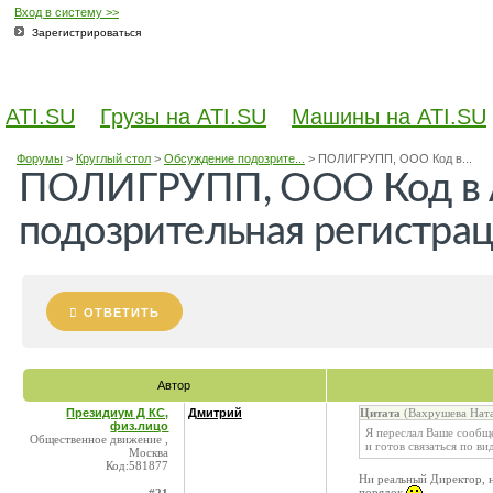
Вход в систему >>
Зарегистрироваться
ATI.SU
Грузы на ATI.SU
Машины на ATI.SU
Форумы
>
Круглый стол
>
Обсуждение подозрите...
>
ПОЛИГРУПП, ООО Код в...
ПОЛИГРУПП, ООО Код в A
подозрительная регистра
ОТВЕТИТЬ
Автор
Президиум Д КС,
Дмитрий
Цитата
(Вахрушева Ната
физ.лицо
Я переслал Ваше сообщ
Общественное движение ,
и готов связаться по ви
Москва
Код:581877
Ни реальный Директор, н
порядок