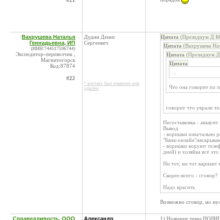
#21
Вахрушева Наталья
Дудин Денис
Цитата
(Президиум Д КС
Геннадьевна, ИП
Сергеевич
Цитата
(Вахрушева Нат
(ИНН:744517596744)
Экспедитор-перевозчик ,
Цитата
(Президиум Д 
Магнитогорск
Цитата
Код:87874
...
#22
* контакт был изменен или
Что она говорит по 
удален
говорит что украли те
Несостыковка - аккаунт
Вывод
- воришки изначально р
"Банк-онлайн"ивскрываю
- воришки воруют телеф
дней) и хозяйка всё эт
Ни тот, ни тот вариант
Скорее-всего - сговор?
Надо красить
Возможно сговор, но нуж
Справедливость, ООО
Александр
1) Название темы ПОЛИГ