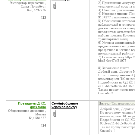
Экспедитор-перевозчик ,
2) Приглашение аккаунт
Санкт-Петербург
установленный срок на п
Код:2292726
3) Ответ на приглашение 
4) Итоговое мнение: По
9134277 с комментарием
#23
5) Обоснование итогово
наблюдателей и контраг
для выставления на площ
исполнитель остается б
выбран профиль Грузовла
транспортных оквэд.
6) Условия снятия штра
предоставление поручите
прозрачное и честное ве
положительный рейтинг б
7) Ссылка на тему https:
bbc5-0cc47af31075
8) Заполнение тикета
Добрый день, Дорогие 
По итоговому мнению ОД
комментарием "КС не ре
Подробности на ОД КС ht
ee11-bbc5-0cc47af31075
Так же прошу посмотрет
Спасибо!!
Президиум Д КС,
Семён(общение
Цитата
(Справедливость
физ.лицо
через эл.почту)
Добрый день, Дорогие
Общественное движение ,
По итоговому мнению 
Москва
комментарием "КС не р
Код:581877
Подробности на ОД КС h
03cb-ee11-bbc5-0cc47a
#24
Так же прошу посмотре
Спасибо!!