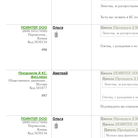
Леночка, за распростра
Хочу вас позвать в КС п
ПОИНТЕР, ООО
Ольга
Цитата
(Президиум Д КС
(ИНН:1655274300)
Леночка, за распростр
Перевозчик ,
Казань
Код:3639134
Олечка, с рождения и по
#96
Президиум Д КС,
Дмитрий
Цитата
(ПОИНТЕР, ООО 
физ.лицо
Цитата
(Президиум Д К
Общественное движение ,
Москва
Леночка, за распрост
Код:581877
#97
Олечка, с рождения и п
Подтвердить вы отказали
ПОИНТЕР, ООО
Ольга
Цитата
(Президиум Д КС
(ИНН:1655274300)
Цитата
(ПОИНТЕР, ООО
Перевозчик ,
Казань
Цитата
(Президиум Д 
Код:3639134
Можно ваш фактичес