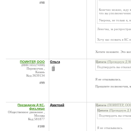
#98
Конечно можно, жду ва
что вы уполномоченно
Уверена, не только я,
Леночка, за распростр
Хочу вас позвать в КС 
Хотите позовите. Это воп
ПОИНТЕР, ООО
Ольга
Цитата
(Президиум Д КС
(ИНН:1655274300)
Подтвердить вы отказал
Перевозчик ,
Казань
Код:3639134
Я не отказывалась.
#99
Пришлите полномочия, к
Президиум Д КС,
Дмитрий
Цитата
(ПОИНТЕР, ООО 
физ.лицо
Цитата
(Президиум Д К
Общественное движение ,
Москва
Подтвердить вы отказа
Код:581877
#100
Я не отказывалась.