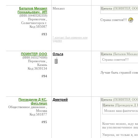
Баталов Михаил
Михаил
Цитата
(ПОИНТЕР, ООО 
Геннадьевич , ИП
(ИНН:504403282359)
Перевозчик ,
Страна советов!!!
Солнечногорск г.
Код:585087
#93
* контакт был изменен или
удален
ПОИНТЕР, ООО
Ольга
Цитата
(Баталов Михаил
(ИНН:1655274300)
Страна советов!!!
Перевозчик ,
Казань
Код:3639134
Лучше быть страной сове
#94
Президиум Д КС,
Дмитрий
Цитата
(ПОИНТЕР, ООО 
физ.лицо
Цитата
(Президиум Д К
Общественное движение ,
Москва
Можно ваш фактическ
Код:581877
#95
Конечно можно, жду ваш
вы уполномоченное лиц
Уверена, не только я, 