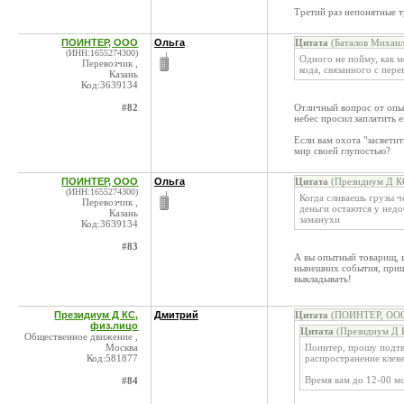
Третий раз непонятные т
ПОИНТЕР, ООО
Ольга
Цитата
(Баталов Михаил
(ИНН:1655274300)
Одного не пойму, как м
Перевозчик ,
кода, связанного с пер
Казань
Код:3639134
#82
Отличный вопрос от опыт
небес просил заплатить ег
Если вам охота "засветит
мир своей глупостью?
ПОИНТЕР, ООО
Ольга
Цитата
(Президиум Д КС
(ИНН:1655274300)
Когда сливаешь грузы ч
Перевозчик ,
деньги остаются у недо
Казань
заманухи
Код:3639134
#83
А вы опытный товарищ, в
нынешних события, пришл
выкладывать!
Президиум Д КС,
Дмитрий
Цитата
(ПОИНТЕР, ООО 
физ.лицо
Цитата
(Президиум Д К
Общественное движение ,
Москва
Поинтер, прошу подтв
Код:581877
распространение клеве
Время вам до 12-00 мс
#84