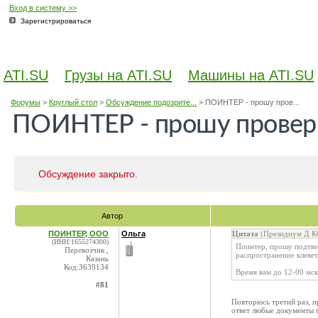
Вход в систему >>
Зарегистрироваться
ATI.SU
Грузы на ATI.SU
Машины на ATI.SU
Форумы
>
Круглый стол
>
Обсуждение подозрите...
>
ПОИНТЕР - прошу пров...
ПОИНТЕР - прошу провер
Обсуждение закрыто.
Автор
ПОИНТЕР, ООО
Ольга
Цитата
(Президиум Д КС
(ИНН:1655274300)
Поинтер, прошу подтве
Перевозчик ,
распространение клевет
Казань
Код:3639134
Время вам до 12-00 мск
#81
Повторюсь третий раз, 
ответ любые документы 