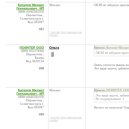
Баталов Михаил
Михаил
ОБЭП не забудьте пригла
Геннадьевич , ИП
(ИНН:504403282359)
Перевозчик ,
Солнечногорск г.
Код:585087
#87
* контакт был изменен или
удален
ПОИНТЕР, ООО
Ольга
Цитата
(Баталов Михаил
(ИНН:1655274300)
ОБЭП не забудьте пригл
Перевозчик ,
Казань
Код:3639134
Опять глупость вышла на
#88
Это ваша задача, займите
Баталов Михаил
Михаил
Цитата
(ПОИНТЕР, ООО 
Геннадьевич , ИП
Это ваша задача, займит
(ИНН:504403282359)
Не поддерживают: 2
Перевозчик ,
Солнечногорск г.
Код:585087
Ничего не попутали? Ещё
#89
* контакт был изменен или
удален