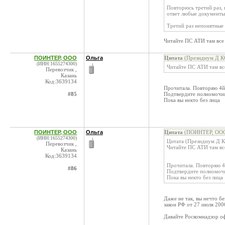
Повторюсь третий раз,
ответ любые документы
Третий раз непонятные 
Читайте ПС АТИ там все 
ПОИНТЕР, ООО
Ольга
Цитата
(Президиум Д КС
(ИНН:1655274300)
Читайте ПС АТИ там все
Перевозчик ,
Казань
Код:3639134
Прочитала. Повторяю 4й 
#85
Подтвердите полномочия
Пока вы некто без лица
ПОИНТЕР, ООО
Ольга
Цитата
(ПОИНТЕР, ООО 
(ИНН:1655274300)
Цитата (Президиум Д К
Перевозчик ,
Читайте ПС АТИ там все
Казань
Код:3639134
Прочитала. Повторяю 4
#86
Подтвердите полномочи
Пока вы некто без лица
Даже не так, вы нечто б
закон РФ от 27 июля 20
Давайте Роскомнадзор о