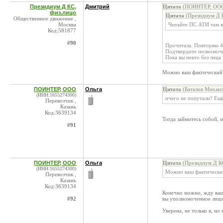
Президиум Д КС,
Дмитрий
Цитата
(ПОИНТЕР, ООО 
физ.лицо
Цитата
(Президиум Д К
Общественное движение ,
Москва
Читайте ПС АТИ там вс
Код:581877
#90
Прочитала. Повторяю 4
Подтвердите полномочи
Пока вы некто без лица
Можно ваш фактический
ПОИНТЕР, ООО
Ольга
Цитата
(Баталов Михаил
(ИНН:1655274300)
ичего не попутали? Ещё
Перевозчик ,
Казань
Код:3639134
Тогда займитесь собой, и
#91
ПОИНТЕР, ООО
Ольга
Цитата
(Президиум Д КС
(ИНН:1655274300)
Можно ваш фактически
Перевозчик ,
Казань
Код:3639134
Конечно можно, жду вашу
#92
вы уполномоченное лицо
Уверена, не только я, н