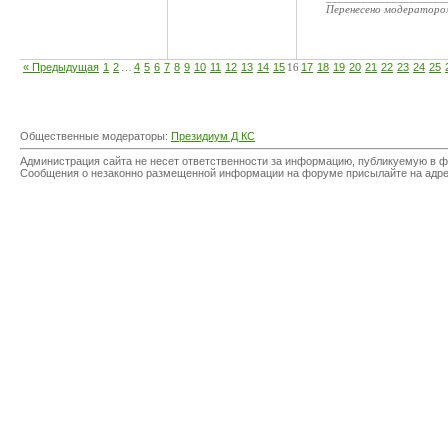
Перенесено модератор
« Предыдущая
1
2
…
4
5
6
7
8
9
10
11
12
13
14
15
16
17
18
19
20
21
22
23
24
25
Общественные модераторы:
Президиум Д КС
Администрация сайта не несет ответственности за информацию, публикуемую в ф
Сообщения о незаконно размещенной информации на форуме присылайте на адр