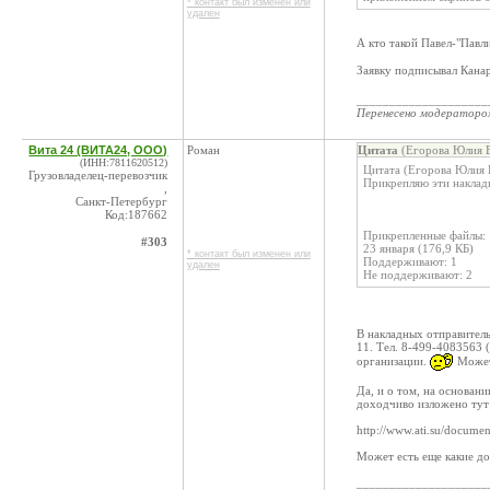
* контакт был изменен или
удален
А кто такой Павел-"Павл
Заявку подписывал Канар
____________________
Перенесено модератор
Вита 24 (ВИТА24, ООО)
Роман
Цитата
(Егорова Юлия В
(ИНН:7811620512)
Цитата (Егорова Юлия 
Грузовладелец-перевозчик
Прикрепляю эти наклад
,
Санкт-Петербург
Код:187662
Прикрепленные файлы:
#303
23 января (176,9 КБ)
* контакт был изменен или
Поддерживают: 1
удален
Не поддерживают: 2
В накладных отправител
11. Тел. 8-499-4083563 
организации.
Может 
Да, и о том, на основан
доходчиво изложено тут
http://www.ati.su/docume
Может есть еще какие д
____________________