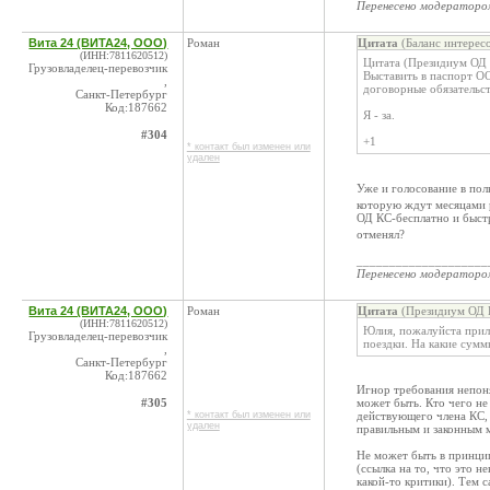
Перенесено модератор
Вита 24 (ВИТА24, ООО)
Роман
Цитата
(Баланс интерес
(ИНН:7811620512)
Цитата (Президиум ОД 
Грузовладелец-перевозчик
Выставить в паспорт О
,
договорные обязательст
Санкт-Петербург
Код:187662
Я - за.
#304
+1
* контакт был изменен или
удален
Уже и голосование в по
которую ждут месяцами р
ОД КС-бесплатно и быст
отменял?
____________________
Перенесено модератор
Вита 24 (ВИТА24, ООО)
Роман
Цитата
(Президиум ОД К
(ИНН:7811620512)
Юлия, пожалуйста прил
Грузовладелец-перевозчик
поездки. На какие сумм
,
Санкт-Петербург
Код:187662
Игнор требования непоня
#305
может быть. Кто чего не
* контакт был изменен или
действующего члена КС, 
удален
правильным и законным м
Не может быть в принцип
(ссылка на то, что это 
какой-то критики). Тем