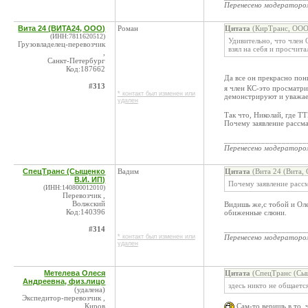
Перенесено модератор
Вита 24 (ВИТА24, ООО)
Роман
Цитата
(КирТранс, ООО 
(ИНН:7811620512)
Удивительно, что член 
Грузовладелец-перевозчик
взял на себя и просчитал
,
Санкт-Петербург
Код:187662
Да все он прекрасно по
#313
я член КС-это просматр
* контакт был изменен или
демонстрируют и уважае
удален
Так что, Николай, где Т
Почему заявление рассма
____________________
Перенесено модератор
СпецТранс (Сыщенко
Вадим
Цитата
(Вита 24 (Вита,
В.И. ИП)
Почему заявление рассм
(ИНН:140800012010)
Перевозчик ,
Волжский
Видишь же,с тобой и Оле
Код:140396
обиженные слюни.
#314
____________________
* контакт был изменен или
Перенесено модератор
удален
Метелева Олеся
Цитата
(СпецТранс (Сыщ
Андреевна, физ.лицо
здесь никто не общаетс
(удалена)
Экспедитор-перевозчик ,
Киров
Сам-то веришь в то, 