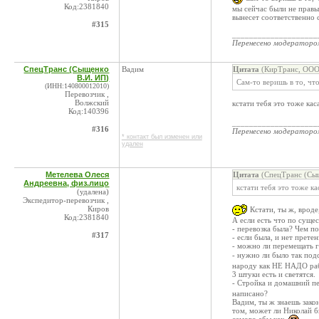
Код:2381840
мы сейчас были не прав
вынесет соответственно 
#315
____________________
Перенесено модератор
СпецТранс (Сыщенко
Вадим
Цитата
(КирТранс, ООО 
В.И. ИП)
Сам-то веришь в то, чт
(ИНН:140800012010)
Перевозчик ,
Волжский
кстати тебя это тоже кас
Код:140396
____________________
#316
Перенесено модератор
* контакт был изменен или
удален
Метелева Олеся
Цитата
(СпецТранс (Сыщ
Андреевна, физ.лицо
кстати тебя это тоже ка
(удалена)
Экспедитор-перевозчик ,
Киров
Кстати, ты ж, вроде
Код:2381840
А если есть что по сущес
- перевозка была? Чем п
#317
- если была, и нет прете
- можно ли перемещать г
- нужно ли было так под
народу как НЕ НАДО рабо
3 штуки есть и светятся.
- Стройка и домашний п
написано?
Вадим, ты ж знаешь зако
том, может ли Николай б