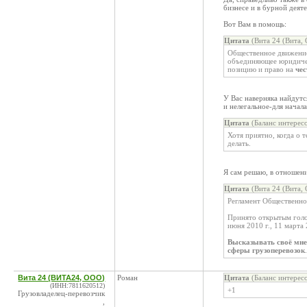
бизнесе и в бурной деяте
Вот Вам в помощь:
Цитата
(Вита 24 (Вита,
Общественное движение
объединяющее юридичес
позицию и право на
чес
У Вас наверняка найдутс
и нелегальное-для начала
Цитата
(Баланс интерес
Хотя приятно, когда о т
делать.
Я сам решаю, в отношени
Цитата
(Вита 24 (Вита,
Регламент Общественно
Принято открытым голо
июня 2010 г., 11 марта 
Высказывать своё мне
сферы грузоперевозок
.
Вита 24 (ВИТА24, ООО)
Роман
Цитата
(Баланс интерес
(ИНН:7811620512)
+1
Грузовладелец-перевозчик
,