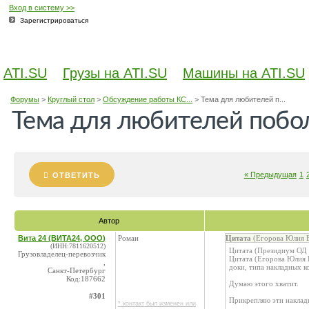
Вход в систему >>
Зарегистрироваться
ATI.SU
Грузы на ATI.SU
Машины на ATI.SU
Форумы
>
Круглый стол
>
Обсуждение работы КС...
>
Тема для любителей п...
Тема для любителей побол
« Предыдущая
1
ОТВЕТИТЬ
Автор
Вита 24 (ВИТА24, ООО)
Роман
Цитата
(Егорова Юлия В
(ИНН:7811620512)
Цитата (Президиум ОД 
Грузовладелец-перевозчик
Цитата (Егорова Юлия 
,
доки, типа накладных к
Санкт-Петербург
Код:187662
Думаю этого хватит.
#301
Прикрепляю эти наклад
* контакт был изменен или