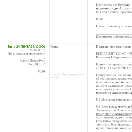
Предлагаю для
Егорова 
надежности до -1
с фор
бизнеса в стиле, проти
Я-за!
Считайте пожалуйста мо
____________________
Перенесено модератор
Вита 24 (ВИТА24, ООО)
Роман
Полагаю, что мои посты
(ИНН:7811620512)
Грузовладелец-перевозчик
РЕГЛАМЕНТ ОД КС !!!!!
,
Регламент Общественног
Санкт-Петербург
Код:187662
Принято открытым голос
2010 г., 11 марта 2011 г.
#306
* контакт был изменен или
Общественное движение 
удален
объединяющее юридическ
позицию и право
на чес
другую поддержку участ
помощью к участникам О
мнение по заявлению н
5.2.Меры предупрежден
5.3.Если в результате де
Заявитель или Ответчик 
намеренно скрывал прав
сути заявления,
то они м
Ответчика следующие ме
-понизить балл надежнос
предоставление заведом