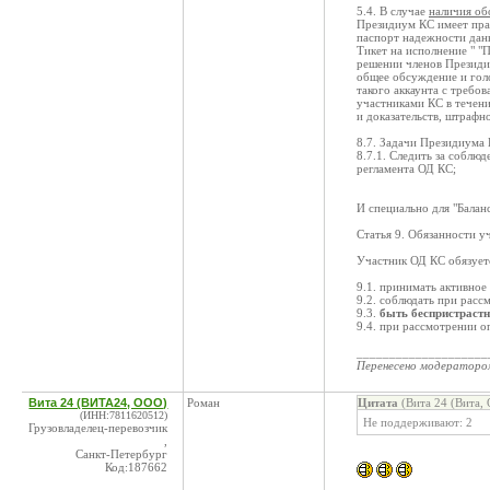
5.4. В случае
наличия об
Президиум КС имеет прав
паспорт надежности данн
Тикет на исполнение " 
решении членов Президиу
общее обсуждение и гол
такого аккаунта с требо
участниками КС в течен
и доказательств, штрафн
8.7. Задачи Президиума 
8.7.1. Следить за собл
регламента ОД КС;
И специально для "Бала
Статья 9. Обязанности у
Участник ОД КС обязует
9.1. принимать активное
9.2. соблюдать при рас
9.3.
быть беспристраст
9.4. при рассмотрении 
____________________
Перенесено модератор
Вита 24 (ВИТА24, ООО)
Роман
Цитата
(Вита 24 (Вита,
(ИНН:7811620512)
Не поддерживают: 2
Грузовладелец-перевозчик
,
Санкт-Петербург
Код:187662