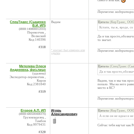
самого абы как.
____________________
Перенесено модератор
СпецТранс (Сыщенко
Вадим
Цитата
(КирТранс, ООО 
В.И. ИП)
Кстати, ты ж, вроде, с
(ИНН:140800012010)
Перевозчик ,
Волжский
Да я так просто,обознач
Код:140396
то значат.
#318
____________________
* контакт был изменен или
Перенесено модератор
удален
Метелева Олеся
Цитата
(СпецТранс (Сыщ
Андреевна, физ.лицо
Да я так просто,обозна
(удалена)
Экспедитор-перевозчик ,
Киров
Вадим, так и мы так про
Код:2381840
попало. Мы на него равн
место в КС?
#319
____________________
Перенесено модератор
Егоров А.П. ИП
Игорь
Цитата
(КирТранс, ООО 
(ИНН:680500408370)
Александрович
А если он не идеал и н
Грузовладелец ,
Тамбов
Код:9979431
Сейчас тебя научат как 
#320
____________________