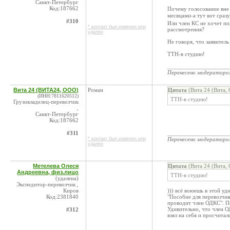
Санкт-Петербург
Код:187662
Почему голосование вне
месяцами-а тут вот сразу
#310
Или член КС не хочет по
* контакт был изменен или
рассмотрения?
удален
Не говоря, что заявитель
ТТН-в студию!
____________________
Перенесено модератор
Вита 24 (ВИТА24, ООО)
Роман
Цитата
(Вита 24 (Вита,
(ИНН:7811620512)
ТТН-в студию!
Грузовладелец-перевозчик
,
Санкт-Петербург
Код:187662
#311
____________________
* контакт был изменен или
Перенесено модератор
удален
Метелева Олеся
Цитата
(Вита 24 (Вита,
Андреевна, физ.лицо
ТТН-в студию!
(удалена)
Экспедитор-перевозчик ,
Киров
))) всё воюешь в этой уд
Код:2381840
"Пособие для перевозчик
проводит член ОДКС". По
Удивительно, что член О
#312
взял на себя и просчиталс
____________________