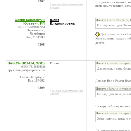
#307
Эти два поста мешают м
* контакт был изменен или
поможем товарищу, хоть
удален
Фокин Константин
Юлия
Цитата
(Вита 24 (Вита,
Юрьевич, ИП
Владимировна
И специально для "Бал
(ИНН:742203886706)
Перевозчик ,
Челябинск
Дак роман, я сама бес
Код:2151903
Хотя приятно, когда о те
делать.
#308
Вита 24 (ВИТА24, ООО)
Роман
Цитата
(Баланс интерес
(ИНН:7811620512)
Дак роман, я сама бесп
Грузовладелец-перевозчик
,
Санкт-Петербург
Код:187662
Дак для Вас я Роман Вла
#309
Цитата
(Баланс интерес
* контакт был изменен или
Не надо для меня делать
удален
Не нарушайте правил-не 
Цитата
(Баланс интерес
Хотя приятно, когда о т
Да, справедливо также в