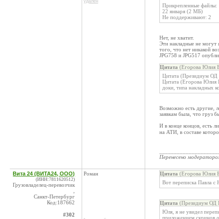
удален
Прикрепленные файлы:
22 января (2 МБ)
Не поддерживают: 2
Нет, не хватит.
Эти накладные не могут 
того, что нет никакой в
JPG758 и JPG517 опубл
Цитата
(Егорова Юлия В
Цитата (Президиум ОД 
Цитата (Егорова Юлия 
доки, типа накладных к
Возможно есть другие, 
заявкам была, что груз б
И в конце концов, есть 
на АТИ, в составе котор
____________________
Перенесено модератор
Вита 24 (ВИТА24, ООО)
Роман
Цитата
(Егорова Юлия В
(ИНН:7811620512)
Вот переписка Павла с 
Грузовладелец-перевозчик
,
Санкт-Петербург
Код:187662
Цитата
(Президиум ОД К
Юля, я не увидел перепи
#302
приложением скринов о