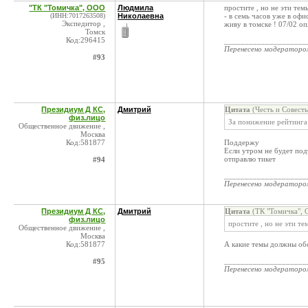
"ТК "Томичка", ООО
Людмила
простите , но не эти тем
(ИНН:7017263508)
Николаевна
- в семь часов уже в офи
Экспедитор ,
живу в томске ! 07/02 о
Томск
Код:296415
____________________
Перенесено модератор
#93
Президиум Д КС,
Дмитрий
Цитата
(Честь и Совест
физ.лицо
За понижение рейтинга
Общественное движение ,
Москва
Код:581877
Поддержу
Если утром не будет под
отправлю тикет
#94
____________________
Перенесено модератор
Президиум Д КС,
Дмитрий
Цитата
(ТК "Томичка", 
физ.лицо
простите , но не эти т
Общественное движение ,
Москва
Код:581877
А какие темы должны обс
____________________
#95
Перенесено модератор