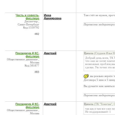
Честь и совесть,
Инна
Там счёт не нужен, проч
физ.лицо
Данияровна
Диспетчер ,
____________________
Санкт-Петербург
Перенесено модератор
Код:1559792
#82
Президиум Д КС,
Дмитрий
Цитата
(Студнев Илья Н
физ.лицо
Добрый день всем, ТК 
Общественное движение ,
что они не хотят плати
Москва
возможных проблем,мы 
Код:581877
сделки. Уж точно эта к
#83
вы реально верите ч
Договора 5 мин и 5 мину
Вы думаете нам заняться
____________________
Перенесено модератор
Президиум Д КС,
Дмитрий
Цитата
(ТК "Томичка", 
физ.лицо
так как я там все уже п
Общественное движение ,
Не поддерживают: 1
Москва