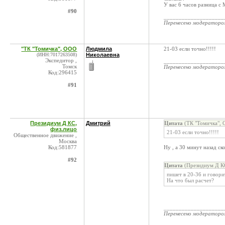
У вас 6 часов разница с
#90
____________________
Перенесено модератор
"ТК "Томичка", ООО
Людмила
21-03 если точно!!!!!
(ИНН:7017263508)
Николаевна
Экспедитор ,
____________________
Томск
Перенесено модератор
Код:296415
#91
Президиум Д КС,
Дмитрий
Цитата
(ТК "Томичка", 
физ.лицо
21-03 если точно!!!!!
Общественное движение ,
Москва
Код:581877
Ну , а 30 минут назад ск
#92
Цитата
(Президиум Д КС
пишет в 20-36 и говорит
На что был расчет?
____________________
Перенесено модератор