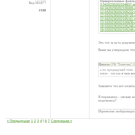
Прикрепленные файл
Код:581877
3.0420230202104837.p
04.0420230202105005.
#100
12.0320230202105222.
12.0320230202105725.
12.0420230202105111.p
13.0320230202105639.
18.0320230202105248.
18.0320230202105248.
Это что за куча докумен
Выше вы утверждали что
Цитата
(ТК "Томичка", 
а по предыдущей теме - 
взяли - так как
я там вс
Заявляете что всё оплат
Я поражаюсь - сколько же
поделились?
____________________
Перенесено модератор
« Предыдущая
1
2
3
4
5
6
7
Следующая »