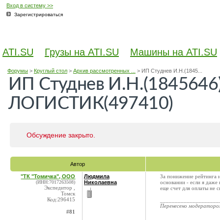
Вход в систему >>
Зарегистрироваться
ATI.SU
Грузы на ATI.SU
Машины на ATI.SU
Форумы
>
Круглый стол
>
Архив рассмотренных ...
>
ИП Студнев И.Н.(1845...
ИП Студнев И.Н.(184564
ЛОГИСТИК(497410)
Обсуждение закрыто.
Автор
"ТК "Томичка", ООО
Людмила
За понижение рейтинга н
(ИНН:7017263508)
Николаевна
основании - если я даже
Экспедитор ,
еще счет для оплаты не 
Томск
Код:296415
____________________
Перенесено модератор
#81