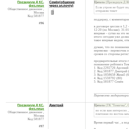
Президиум Д КС,
Семён(общение
Цитата
(Президиум Д КС
физ.лицо
через эл.почту)
Если утром не будет по
Общественное движение ,
отправлю тикет
Москва
Код:581877
поддержу, с комментарие
#96
в договоре цессии п 1,2
12:20 (по Москве). 31.0
впервые - сутки на это м
итого сегодня уже должен
такое впервые видим, от
думаю, что по понижени
перевозки - перевозчик о
сроков со стороны регис
предварительные итоги г
понижение рейтинга То
1. Код:2292726 Арсений 
2. Код:581877 Дмитрий 
3. Код:1858658 Женя5 (6
4. Код:1559792 (80)
5. Код:581877 Семён
____________________
Перенесено модератор
Президиум Д КС,
Дмитрий
Цитата
(ТК "Томичка", 
физ.лицо
но если вам интересно ,
Общественное движение ,
платежки по восток-зап
Москва
Код:581877
Время первый час , а по
#97