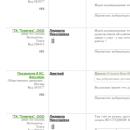
Код:581877
Ждем подтверждения что
#84
____________________
Перенесено модератор
"ТК "Томичка", ООО
Людмила
Ждем подтверждения что
(ИНН:7017263508)
Николаевна
удовольствием абсолютно 
Экспедитор ,
завтра с утра - у нас се
Томск
работу !
Код:296415
____________________
#85
Перенесено модератор
Президиум Д КС,
Дмитрий
Цитата
(Студнев Илья Н
физ.лицо
мы добровольно догово
Общественное движение ,
Москва
Код:581877
Вы реально верите что д
____________________
#86
Перенесено модератор
"ТК "Томичка", ООО
Людмила
Там счёт не нужен, проч
(ИНН:7017263508)
Николаевна
оплата ИП СТУДНЕВУ Б
Экспедитор ,
Томск
____________________