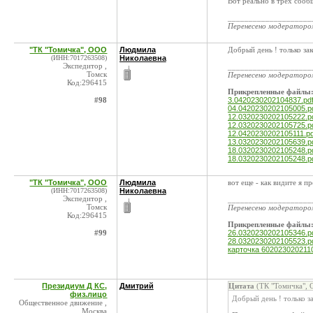
Вот реально в трех сооб
____________________
Перенесено модератор
"ТК "Томичка", ООО
Людмила
Добрый день ! только за
(ИНН:7017263508)
Николаевна
Экспедитор ,
____________________
Томск
Перенесено модератор
Код:296415
Прикрепленные файлы
#98
3.0420230202104837.pd
04.0420230202105005.p
12.0320230202105222.p
12.0320230202105725.p
12.0420230202105111.pd
13.0320230202105639.p
18.0320230202105248.p
18.0320230202105248.p
"ТК "Томичка", ООО
Людмила
вот еще - как видите я п
(ИНН:7017263508)
Николаевна
Экспедитор ,
____________________
Томск
Перенесено модератор
Код:296415
Прикрепленные файлы
#99
26.0320230202105346.p
28.0320230202105523.p
карточка 602023020211
Президиум Д КС,
Дмитрий
Цитата
(ТК "Томичка", 
физ.лицо
Добрый день ! только з
Общественное движение ,
Москва