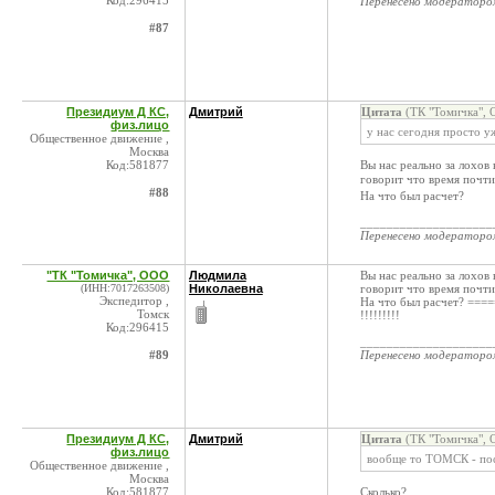
Код:296415
Перенесено модератор
#87
Президиум Д КС,
Дмитрий
Цитата
(ТК "Томичка", 
физ.лицо
у нас сегодня просто у
Общественное движение ,
Москва
Код:581877
Вы нас реально за лохов
говорит что время почт
#88
На что был расчет?
____________________
Перенесено модератор
"ТК "Томичка", ООО
Людмила
Вы нас реально за лохов
(ИНН:7017263508)
Николаевна
говорит что время почти 
Экспедитор ,
На что был расчет? ===
Томск
!!!!!!!!!
Код:296415
____________________
#89
Перенесено модератор
Президиум Д КС,
Дмитрий
Цитата
(ТК "Томичка", 
физ.лицо
вообще то ТОМСК - посм
Общественное движение ,
Москва
Код:581877
Сколько?