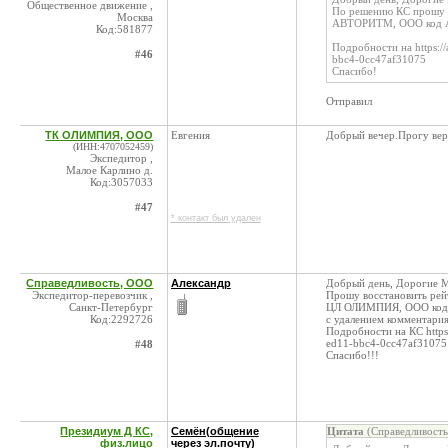
Общественное движение ,
По решению КС прошу 
Москва
АВТОРИТМ, ООО код 
Код:581877
Подробности на https:/
#46
bbc4-0cc47af31075
Спасибо!
Отправил
ТК ОЛИМПИЯ, ООО
Евгения
Добрый вечер.Прогу верн
(ИНН:4707052459)
Экспедитор ,
Малое Карлино д.
Код:3057033
#47
* контакт был удален
Справедливость, ООО
Александр
Добрый день, Дорогие 
Экспедитор-перевозчик ,
Прошу восстановить рейт
Санкт-Петербург
ЦЛ ОЛИМПИЯ, ООО код 
Код:2292726
с удалением комментари
Подробности на КС https
ed11-bbc4-0cc47af31075
#48
Спасибо!!!
Президиум Д КС,
Семён(общение
Цитата
(Справедливость
физ.лицо
через эл.почту)