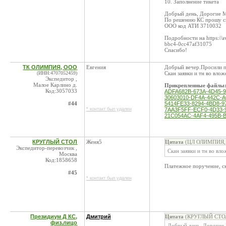
10. Заполнение тикета
Добрый день, Дорогие 
По решению КС прошу с
ООО код АТИ 3710032
Подробности на https://
bbc4-0cc47af31075
Спасибо!
ТК ОЛИМПИЯ, ООО
Евгения
Добрый вечер.Просили 
(ИНН:4707052459)
Скан заявки и тн во вло
Экспедитор ,
Малое Карлино д.
Прикрепленные файлы
Код:3057033
ADFA682B-673A-4D45-9
30603010-DF4A-442C-A
#44
5414FE33-8294-4BD8-9
* контакт был удален
7AA3F5FF-ECF0-4D33-9
21C054AC-4AF4-495B-B
КРУГЛЫЙ СТОЛ
Женя5
Цитата
(ЦЛ ОЛИМПИЯ, О
Экспедитор-перевозчик ,
Скан заявки и тн во вл
Москва
Код:1858658
Платежное поручение, с
#45
* контакт был удален
Президиум Д КС,
Дмитрий
Цитата
(КРУГЛЫЙ СТОЛ 
физ.лицо
Добрый день, Дорогие