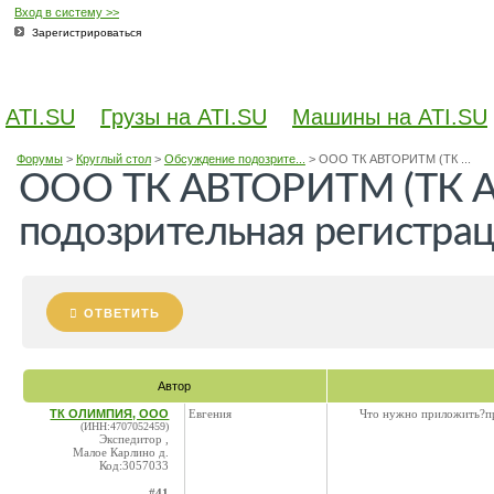
Вход в систему >>
Зарегистрироваться
ATI.SU
Грузы на ATI.SU
Машины на ATI.SU
Форумы
>
Круглый стол
>
Обсуждение подозрите...
>
ООО ТК АВТОРИТМ (ТК ...
ООО ТК АВТОРИТМ (ТК А
подозрительная регистра
ОТВЕТИТЬ
Автор
ТК ОЛИМПИЯ, ООО
Евгения
Что нужно приложить?пр
(ИНН:4707052459)
Экспедитор ,
Малое Карлино д.
Код:3057033
#41