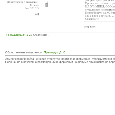
Добрый день, Дорогие
Общественное движение ,
Прошу восстановить рей
Москва
ЦЛ ОЛИМПИЯ, ООО код
Код:581877
с удалением комментар
Подробности на КС http
#49
ed11-bbc4-0cc47af3107
Спасибо!!!
отправлен
« Предыдущая
1
2
3
Следующая »
Общественные модераторы:
Президиум Д КС
Администрация сайта не несет ответственности за информацию, публикуемую в ф
Сообщения о незаконно размещенной информации на форуме присылайте на адр