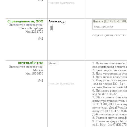
* контакт был удален
Справедливость, ООО
Александр
Цитата
(ЦЛ ОЛИМПИЯ, О
Экспедитор-перевозчик ,
сюда приложу
Санкт-Петербург
Код:2292726
сюда не нужно, список и 
#42
КРУГЛЫЙ СТОЛ
Женя5
1. Название заявления
Экспедитор-перевозчик ,
подозрительная регистр
Москва
2. дата подачи заявления
Код:1858658
3. Дата уведомления отв
4. Дата начала голосован
5. Кворум по итогам гол
#43
-кол-во членов КС - За 4
* контакт был удален
-кол-во Пользователей А
6. Принятое решение: 
код АТИ 3710032
7. Обоснование принято
аккаунтов руководитель 
ИСТЛАЙН, ООО на жену 
почту e.stk-global@mail
аккаунте ООО СТК ГЛОБАЛ 
Действующие лица в акка
8. Условия снятия штраф
9. Ссылка на форум https
ed11-bbc4-0cc47af31075