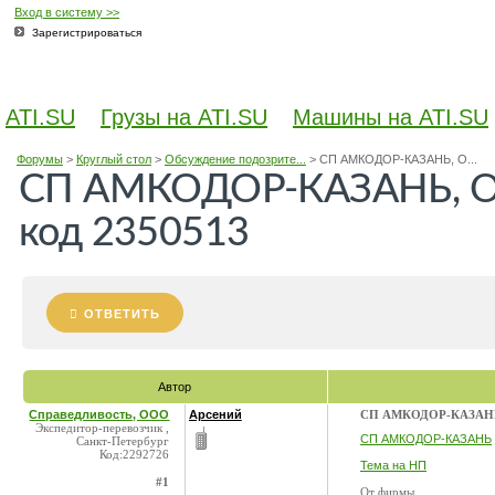
Вход в систему >>
Зарегистрироваться
ATI.SU
Грузы на ATI.SU
Машины на ATI.SU
Форумы
>
Круглый стол
>
Обсуждение подозрите...
>
СП АМКОДОР-КАЗАНЬ, О...
СП АМКОДОР-КАЗАНЬ, ОО
код 2350513
ОТВЕТИТЬ
Автор
Справедливость, ООО
Арсений
СП АМКОДОР-КАЗАНЬ, 
Экспедитор-перевозчик ,
СП АМКОДОР-КАЗАНЬ
Санкт-Петербург
Код:2292726
Тема на НП
#1
От фирмы