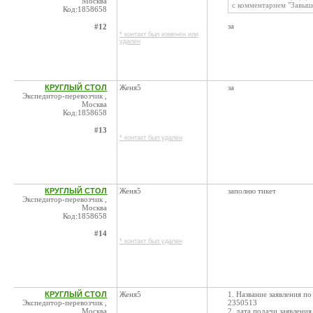
Москва
с комментарием "Завыше
Код:1858658
за
#12
* контакт был изменен или
удален
КРУГЛЫЙ СТОЛ
Женя5
за
Экспедитор-перевозчик ,
Москва
Код:1858658
#13
* контакт был удален
КРУГЛЫЙ СТОЛ
Женя5
заполню тикет
Экспедитор-перевозчик ,
Москва
Код:1858658
#14
* контакт был удален
КРУГЛЫЙ СТОЛ
Женя5
1. Название заявления 
Экспедитор-перевозчик ,
2350513
Москва
2. дата подачи заявления