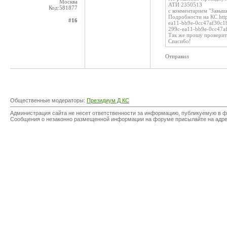
Москва
АТИ 2350513
Код:581877
с комментарием "Завыше
Подробности на КС http
#16
ea11-bb9e-0cc47af30c1
299c-ea11-bb9e-0cc47a
Так же прошу проверит
Спасибо!
Отправил
Общественные модераторы:
Президиум Д КС
Администрация сайта не несет ответственности за информацию, публикуемую в ф
Сообщения о незаконно размещенной информации на форуме присылайте на адр