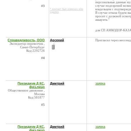
персональные данные нуж
случае подозрений возмо
#3
владельцем с подтвержд
* контакт был изменен или
удален
В случае отказа будем в
просит с должной осмот
аккаунта."
для СП АМКОДОР-КАЗ
Справедливость, ООО
Арсений
Пригласил через мессен
Экспедитор-перевозчик ,
Санкт-Петербург
Код:2292726
#4
Президиум Д КС,
Дмитрий
заявка
физ.лицо
Общественное движение ,
Москва
Код:581877
#5
Президиум Д КС,
Дмитрий
заявка
физ.лицо