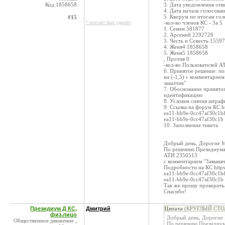
Код:1858658
3. Дата уведомления отв
4. Дата начала голосован
5. Кворум по итогам гол
#15
-кол-во членов КС - За 5
* контакт был удален
1. Семен 581877
2. Арсений 2292726
3. Честь и Совесть 1559
4. Женя4 1858658
5. Женя5 1858658
, Против 0
-кол-во Пользователей А
6. Принятое решение: 
на (-1,5) с комментарие
заказчик"
7. Обоснование принятог
идентификацию
8. Условия снятия штраф
9. Ссылка на форум КС ht
ea11-bb9e-0cc47af30c1b
ea11-bb9e-0cc47af30c1b
10. Заполнение тикета
Добрый день, Дорогие 
По решению Президиума
АТИ 2350513
с комментарием "Завышен
Подробности на КС https
ea11-bb9e-0cc47af30c1b
ea11-bb9e-0cc47af30c1b
Так же прошу проверить
Спасибо!
Президиум Д КС,
Дмитрий
Цитата
(КРУГЛЫЙ СТОЛ 
физ.лицо
Добрый день, Дорогие
Общественное движение ,
По решению Президиум