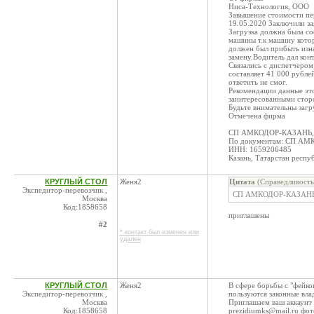
Ниса-Технология, ООО
Завышение стоимости пе
19.05.2020 Заключили за
Загрузка должна была сос
машины т.к машину котор
должен был прибыть изна
замену.Водитель дал кон
Связались с диспетчеро
составляет 41 000 рубле
ответить не смог.
Рекомендации данные эт
заинтересованными сто
Будьте внимательны загру
Отмечена фирма
СП АМКОДОР-КАЗАНЬ,
По документам: СП А
ИНН: 1659206485
Казань, Татарстан респу
КРУГЛЫЙ СТОЛ
Женя2
Цитата
(Справедливость
Экспедитор-перевозчик ,
СП АМКОДОР-КАЗАН
Москва
Код:1858658
приглашены
#2
* контакт был изменен или
удален
КРУГЛЫЙ СТОЛ
Женя2
В сфере борьбы с "фейко
Экспедитор-перевозчик ,
пользуются законные вла
Москва
Приглашаем ваш аккаунт 
Код:1858658
prezidiumks@mail.ru фот