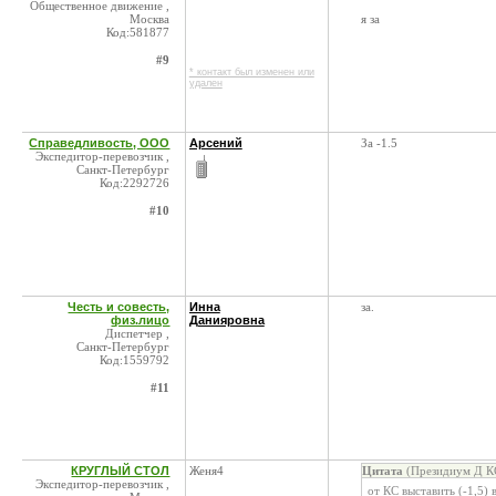
Общественное движение ,
Москва
я за
Код:581877
#9
* контакт был изменен или
удален
Справедливость, ООО
Арсений
За -1.5
Экспедитор-перевозчик ,
Санкт-Петербург
Код:2292726
#10
Честь и совесть,
Инна
за.
физ.лицо
Данияровна
Диспетчер ,
Санкт-Петербург
Код:1559792
#11
КРУГЛЫЙ СТОЛ
Женя4
Цитата
(Президиум Д КС
Экспедитор-перевозчик ,
от КС выставить (-1,