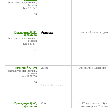
Общественное движение ,
Москва
Код:581877
#6
Президиум Д КС,
Дмитрий
Печать у Амкодора одноз
физ.лицо
Общественное движение ,
Москва
Код:581877
#7
КРУГЛЫЙ СТОЛ
Женя5
Однозначно завышение, 1
Экспедитор-перевозчик ,
Москва
Код:1858658
#8
* контакт был удален
Президиум Д КС,
Семён
от КС выставить (-1,5
физ.лицо
с комментарием "Завышен