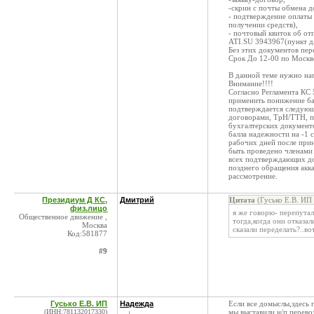
-скрин с почты обмена 
- подтверждение оплаты 
получении средств),
- почтовый квиток об о
ATI.SU 3943967(пункт д
Без этих документов пер
Срок До 12-00 по Москве
В данной теме нужно на
Внимание!!!!
Согласно Регламента КС 
применить понижение бал
подтверждается следующ
договорами, ТрН/ТТН, п
бухгалтерских документ
балла надежности на -1 с
рабочих дней после прин
быть проведено членами 
всех подтверждающих док
позднего обращения акк
рассмотрение.
Президиум Д КС,
Дмитрий
Цитата
(Гусько Е.В. ИП
физ.лицо
я же говорю- перепутали
Общественное движение ,
тогда,когда они отказа
Москва
сказали переделать?..во
Код:581877
#9
Гусько Е.В. ИП
Надежда
Если все домыслы,здесь 
(ИНН:781132017330)
мы выставили н/п перево