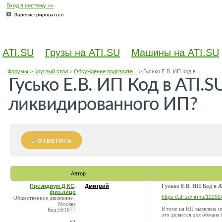
Вход в систему >>
Зарегистрироваться
ATI.SU
Грузы на ATI.SU
Машины на ATI.SU
Форумы
>
Круглый стол
>
Обсуждение подозрите...
>
Гусько Е.В. ИП Код в...
Гусько Е.В. ИП Код в ATI.S
ликвидированного ИП?
ОТВЕТИТЬ
Автор
Президиум Д КС,
Дмитрий
Гусько Е.В. ИП Код в 
физ.лицо
https://ati.su/firms/12202
Общественное движение ,
Москва
В теме на НП выявлена и
Код:581877
это делается для обмана 