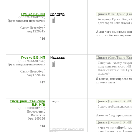
Гусько Е.В. ИП
Надежда
Цитата
(СпецТранс (Сыщ
(ИНН:781132017330)
Аккаунту Гусько Код в 
Грузовладелец-перевозчик
договоров используют 
,
Санкт-Петербург
Код:1220245
А для чего мы это,по ва
того, чтобы нам перевозч
#16
Гусько Е.В. ИП
Надежда
Цитата
(СпецТранс (Сыщ
(ИНН:781132017330)
Смирнов - этому аккау
Грузовладелец-перевозчик
документами этого ИП 
,
Плюс связать с ним Гу
Санкт-Петербург
вылезет)
Код:1220245
Я в шоке, как запросто м
#17
хочется знать!
СпецТранс (Сыщенко
Вадим
Цитата
(Гусько Е.В. ИП
В.И. ИП)
будьте любезны,назовит
(ИНН:140800012010)
Перевозчик ,
Волжский
Даже не буду придумыват
Код:140396
Цитата
(Гусько Е.В. ИП
#18
я что-то не пойму!... мы
* контакт был изменен или
с ип Гусько., а со Сми