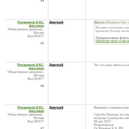
#4
Президиум Д КС,
Дмитрий
Цитата
(Палванов Олег 
физ.лицо
Вы какое отношение им
Общественное движение ,
прилагаю.Почему вы пи
Москва
Код:581877
Прикрепленные файл
06624338-4693-47A9-
#5
Президиум Д КС,
Дмитрий
Это что надо иметь в го
физ.лицо
Общественное движение ,
Москва
Код:581877
#6
Президиум Д КС,
Дмитрий
Вызывают сомнения реко
физ.лицо
Общественное движение ,
Спасибо Надежде за сот
Москва
погрузка и разгрузка, с
Код:581877
09 апр 2023
Пожаловаться
От Мышкин А.А. ИП
#7