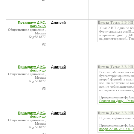
#1
Президиум Д КС,
Дмитрий
Цитата
(Гусько Е.В. ИП
физ.лицо
У нас 2 ИП, одно по б/
Общественное движение ,
будут связаны в ати!!!.
Москва
вчерашнего дня!...ДАН
Код:581877
на диспетчерские!...Так
#2
Президиум Д КС,
Дмитрий
Цитата
(Гусько Е.В. ИП
физ.лицо
Все так работают по нал
Общественное движение ,
бухгалтер(с юристом на
Москва
второй фирмой, в налог
Код:581877
всё...вы заплатите не т
все, не любим,конечно,п
#3
отовариться в магазине,
Прикрепленные файл
Ростов-на-Дону - Ряза
Президиум Д КС,
Дмитрий
Цитата
(Гусько Е.В. ИП
физ.лицо
Подтверждённая вами за
Общественное движение ,
Москва
Прикрепленные файл
Код:581877
image-27-04-23-07-01.