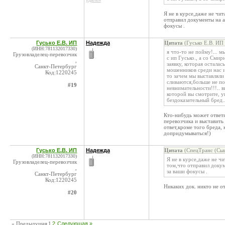
удален
Я не в курсе,даже не чит
отправил документы на а
фокусы .
Гусько Е.В. ИП
Надежда
Цитата
(Гусько Е.В. ИП
(ИНН:781132017330)
я что-то не пойму!... мы
Грузовладелец-перевозчик
с ип Гусько., а со Смир
,
заявку, которая остала
Санкт-Петербург
мошенников среди нас и
Код:1220245
то зачем мы выставляли
сливаются,больше не по
#19
невнимательности!!!.. в
которой вы смотрите, у
бездоказательный бред..
Кто-нибудь может ответит
перевозчика и выставить 
ответ,кроме того бреда,
допридумываться!)
Гусько Е.В. ИП
Надежда
Цитата
(СпецТранс (Сыщ
(ИНН:781132017330)
Я не в курсе,даже не чи
Грузовладелец-перевозчик
том,что отправил докум
,
за ваши фокусы .
Санкт-Петербург
Код:1220245
Никаких док. никто не о
#20
« Предыдущая
1
2
Следующая »