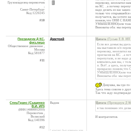
Грузовладелец-перевозчик
перевозку, неоплатил нам
,
на КС. ..а почему перепу
Санкт-Петербург
надо делать из нас каких
Код:1220245
только что открывшейся 
получается, вы хотите на
#10
поняли,что ОНИ С Н
УМЫШЛЕННО(или тоже,к
Виноваты оба: мы перепут
Президиум Д КС,
Дмитрий
Цитата
(Гусько Е.В. ИП
физ.лицо
Если все домыслы,здесь
Общественное движение ,
мы выставили н/п перев
Москва
перевозку, неоплатил на
Код:581877
пригласив на КС. ..а п
перепутали, и не надо д
#11
вляпались,как мы, с то
п. Всё!..а здесь, получ
прекрасно поняли,ч
УМЫШЛЕННО(или тоже,
Виноваты оба: мы перепу
Девушка, вы где-то 
Здесь тема совсем о дру
Так что жду подтвержде
СпецТранс (Сыщенко
Вадим
Цитата
(Президиум Д КС
В.И. ИП)
я так понимаю это дела
(ИНН:140800012010)
Перевозчик ,
Волжский
И контрагентов.
Код:140396
#12
* контакт был изменен или