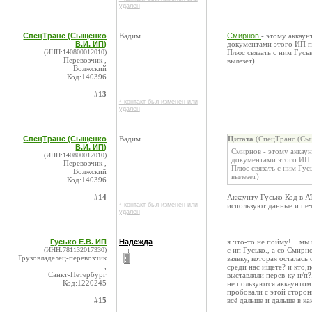
удален
СпецТранс (Сыщенко
Вадим
Смирнов
- этому аккау
В.И. ИП)
документами этого ИП п
(ИНН:140800012010)
Плюс связать с ним Гус
Перевозчик ,
вылезет)
Волжский
Код:140396
#13
* контакт был изменен или
удален
СпецТранс (Сыщенко
Вадим
Цитата
(СпецТранс (Сыщ
В.И. ИП)
Смирнов - этому аккау
(ИНН:140800012010)
документами этого ИП 
Перевозчик ,
Плюс связать с ним Гу
Волжский
вылезет)
Код:140396
#14
Аккаунту Гусько Код в A
* контакт был изменен или
используют данные и пе
удален
Гусько Е.В. ИП
Надежда
я что-то не пойму!... мы 
(ИНН:781132017330)
с ип Гусько., а со Смирн
Грузовладелец-перевозчик
заявку, которая осталас
,
среди нас ищете? и кто,
Санкт-Петербург
выставляли перев-ку н/п
Код:1220245
не пользуются аккаунтом 
пробовали с этой стороны
#15
всё дальше и дальше в к