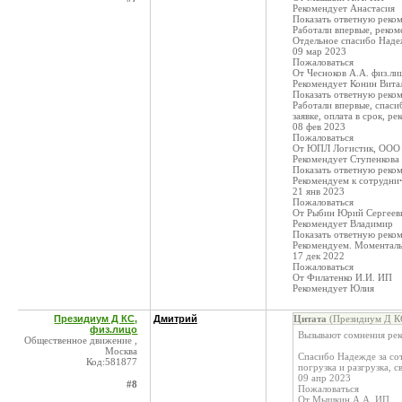
Рекомендует Анастасия
Показать ответную реко
Работали впервые, реком
Отдельное спасибо Наде
09 мар 2023
Пожаловаться
От Чесноков А.А. физ.ли
Рекомендует Конин Вита
Показать ответную реко
Работали впервые, спаси
заявке, оплата в срок, р
08 фев 2023
Пожаловаться
От ЮПЛ Логистик, ООО
Рекомендует Ступенкова
Показать ответную реко
Рекомендуем к сотруднич
21 янв 2023
Пожаловаться
От Рыбин Юрий Сергеев
Рекомендует Владимир
Показать ответную реко
Рекомендуем. Моментальн
17 дек 2022
Пожаловаться
От Филатенко И.И. ИП
Рекомендует Юлия
Президиум Д КС,
Дмитрий
Цитата
(Президиум Д КС
физ.лицо
Вызывают сомнения рек
Общественное движение ,
Москва
Спасибо Надежде за со
Код:581877
погрузка и разгрузка, 
09 апр 2023
#8
Пожаловаться
От Мышкин А.А. ИП