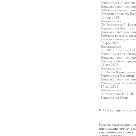
Рекомендует Анастасия
Показать ответную рек
Работали впервые, реко
Отдельное спасибо Над
09 мар 2023
Пожаловаться
От Чесноков А.А. физ.л
Рекомендует Конин Вит
Показать ответную рек
Работали впервые, спас
указано в заявке, оплат
08 фев 2023
Пожаловаться
От ЮПЛ Логистик, ОО
Рекомендует Ступенков
Показать ответную рек
Рекомендуем к сотрудни
21 янв 2023
Пожаловаться
От Рыбин Юрий Сергее
Рекомендует Владимир
Показать ответную рек
Рекомендуем. Моменталь
17 дек 2022
Пожаловаться
От Филатенко И.И. ИП
Рекомендует Юлия
ИП Гусько, прошу подтв
Просьба подтвердить ре
копировании личных дан
- провозные документы 
-заявку-договор,