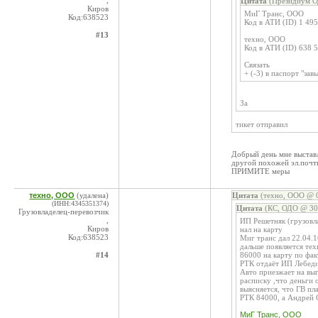
,
Цитата
(Президиум О
Киров
МиГ Транс, ООО
Код:638523
Код в АТИ (ID) 1 49
#13
техно, ООО
Код в АТИ (ID) 638 
Связать
+ (-3) в паспорт "за
За
тикет отправил
Добрый день мне выставл
другой похожей эл.почт
ПРИМИТЕ меры
техно, ООО
(удалена)
Цитата
(техно, ООО @ 0
(ИНН:4345351374)
Цитата
(КС, ОДО @ 30.
Грузовладелец-перевозчик
,
ИП Решетняк (грузовла
Киров
нал на карту
Код:638523
Миг транс дал 22.04.1
дальше появляется тех
#14
86000 на карту по фак
РТК отдаёт ИП Лебедин
Авто приезжает на выг
расписку ,что деньги 
выясняется, что ГВ п
РТК 84000, а Андрей
МиГ Транс, ООО