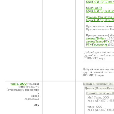
Код в АТИ (ID) 1 495 
техно, ООО
Код в АТИ (ID) 638 52
Демский Станислав В
Код в АТИ (ID) 695 6
Предлагаю выставить +
Предлагаю связать Те
Прикрепленные фай
заявка ГВ-Миг
(1,3 М
заявка Техно-РТК
(57
РТК-Перевозчик
(542
Добрый день мне выстав
другой похожей эл.поч
ПРИМИТЕ меры
Добрый день мне выставл
другой похожей эл.почт
ПРИМИТЕ меры
техно, ООО
(удалена)
Цитата
(Президиум ОД К
(ИНН:4345351374)
Цитата
(Повезем-Поеде
Грузовладелец-перевозчик
,
Цитата
(Президиум О
Киров
МиГ Транс, ООО
Код:638523
Код в АТИ (ID) 1 49
#15
техно, ООО
Код в АТИ (ID) 638 