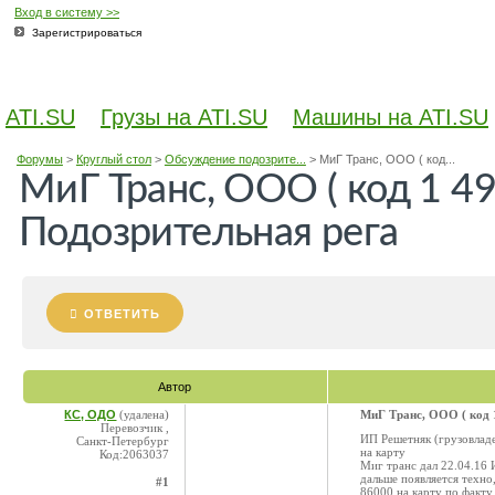
Вход в систему >>
Зарегистрироваться
ATI.SU
Грузы на ATI.SU
Машины на ATI.SU
Форумы
>
Круглый стол
>
Обсуждение подозрите...
>
МиГ Транс, ООО ( код...
МиГ Транс, ООО ( код 1 49
Подозрительная рега
ОТВЕТИТЬ
Автор
КС, ОДО
(удалена)
МиГ Транс, ООО ( код 1
Перевозчик ,
ИП Решетняк (грузовладел
Санкт-Петербург
на карту
Код:2063037
Миг транс дал 22.04.16 
дальше появляется техно
#1
86000 на карту по факту