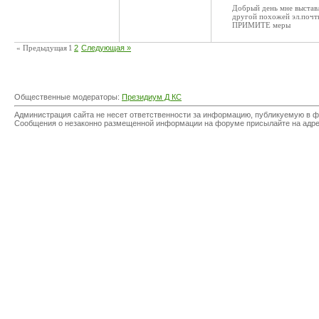
Добрый день мне выставл
другой похожей эл.почт
ПРИМИТЕ меры
« Предыдущая
1
2
Следующая »
Общественные модераторы:
Президиум Д КС
Администрация сайта не несет ответственности за информацию, публикуемую в ф
Сообщения о незаконно размещенной информации на форуме присылайте на адр