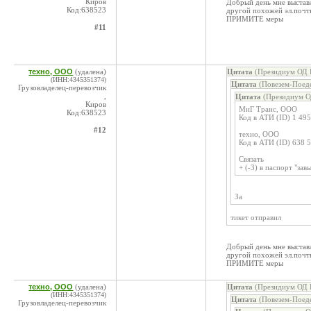
Киров
Добрый день мне выставл
Код:638523
другой похожей эл.почт
ПРИМИТЕ меры
#11
техно, ООО
(удалена)
Цитата
(Президиум ОД К
(ИНН:4345351374)
Цитата
(Повезем-Поеде
Грузовладелец-перевозчик
,
Цитата
(Президиум О
Киров
МиГ Транс, ООО
Код:638523
Код в АТИ (ID) 1 49
#12
техно, ООО
Код в АТИ (ID) 638 
Связать
+ (-3) в паспорт "за
За
тикет отправил
Добрый день мне выставл
другой похожей эл.почт
ПРИМИТЕ меры
техно, ООО
(удалена)
Цитата
(Президиум ОД К
(ИНН:4345351374)
Цитата
(Повезем-Поеде
Грузовладелец-перевозчик