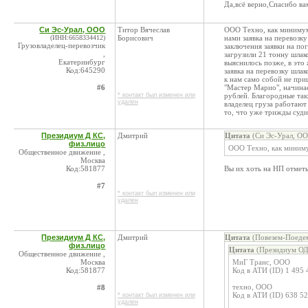
Да,всё верно,Спасибо ва
Си Эс-Урал, ООО
Титор Вячеслав
ООО Техно, как минимум 
(ИНН:6658334412)
Борисович
нами заявка на перевозк
Грузовладелец-перевозчик
заключения заявки на по
,
загрузили 21 тонну шлако
Екатеринбург
выяснилось позже, в это
Код:645290
заявка на перевозку шлак
к нам само собой не при
#6
"Мастер Марио", начинае
* контакт был изменен или
рублей. Благородные так
удален
владелец груза работают 
то, что уже трижды суди
Президиум Д КС,
Дмитрий
Цитата
(Си Эс-Урал, ОО
физ.лицо
ООО Техно, как миниму
Общественное движение ,
Москва
Код:581877
Вы их хоть на НП отметь
#7
* контакт был изменен или
удален
Президиум Д КС,
Дмитрий
Цитата
(Повезем-Поедем
физ.лицо
Цитата
(Президиум ОД
Общественное движение ,
Москва
МиГ Транс, ООО
Код:581877
Код в АТИ (ID) 1 495 
техно, ООО
#8
Код в АТИ (ID) 638 5
* контакт был изменен или
удален