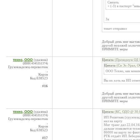
Связать
+ (-3) в паспорт "за
За
тикет отправил
Добрый день мне выставл
другой похожей эл.почт
ПРИМИТЕ меры
техно, ООО
(удалена)
Цитата
(Президиум ОД К
(ИНН:4345351374)
Цитата
(Си Эс-Урал, О
Грузовладелец-перевозчик
,
ООО Техно, как миним
Киров
Код:638523
Вы их хоть на НП отмет
#16
Добрый день мне выставл
другой похожей эл.почт
ПРИМИТЕ меры
техно, ООО
(удалена)
Цитата
(КС, ОДО @ 30.0
(ИНН:4345351374)
ИП Решетняк (грузовлад
Грузовладелец-перевозчик
нал на карту
,
Миг транс дал 22.04.16
Киров
дальше появляется техн
Код:638523
86000 на карту по факт
РТК отдаёт ИП Лебедино
#17
Авто приезжает на выгр