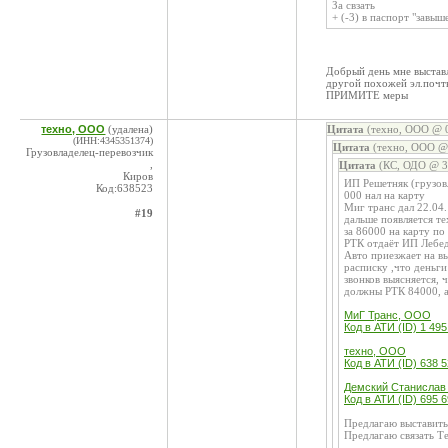
За свзать
+ (-3) в паспорт "завыш
Добрый день мне выставл
другой похожей эл.почт
ПРИМИТЕ меры
техно, ООО
(удалена)
Цитата
(техно, ООО @ 0
(ИНН:4345351374)
Цитата
(техно, ООО @ 
Грузовладелец-перевозчик
,
Цитата
(КС, ОДО @ 30
Киров
ИП Решетняк (грузовл
Код:638523
000 нал на карту
Миг транс дал 22.04
#19
дальше появляется т
за 86000 на карту по
РТК отдаёт ИП Лебеди
Авто приезжает на вы
расписку ,что деньг
звонков выясняется,
должны РТК 84000, 
МиГ Транс, ООО
Код в АТИ (ID) 1 495
техно, ООО
Код в АТИ (ID) 638 
Демский Станислав 
Код в АТИ (ID) 695 
Предлагаю выставить
Предлагаю связать Т