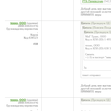
РТК-Перевозчик
(542,
Добрый день мне выставл
другой похожей эл.почт
ПРИМИТЕ меры
техно, ООО
(удалена)
Цитата
(Президиум ОД К
(ИНН:4345351374)
Цитата
(Повезем-Поеде
Грузовладелец-перевозчик
,
Цитата
(Президиум О
Киров
МиГ Транс, ООО
Код:638523
Код в АТИ (ID) 1 49
#10
техно, ООО
Код в АТИ (ID) 638 
Связать
+ (-3) в паспорт "за
За
тикет отправил
Добрый день мне выставл
другой похожей эл.почт
ПРИМИТЕ меры
техно, ООО
(удалена)
Цитата
(Президиум ОД К
(ИНН:4345351374)
Грузовладелец-перевозчик
,