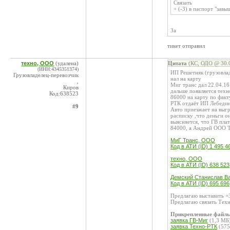
Связать
+ (-3) в паспорт "зав
За
тикет отправил
техно, ООО
(удалена)
Цитата
(КС, ОДО @ 30.0
(ИНН:4345351374)
ИП Решетняк (грузовлад
Грузовладелец-перевозчик
нал на карту
,
Миг транс дал 22.04.16
Киров
дальше появляется техн
Код:638523
86000 на карту по факт
РТК отдаёт ИП Лебедино
#9
Авто приезжает на выгр
расписку ,что деньги о
выясняется, что ГВ пл
84000, а Андрей ООО 
МиГ Транс, ООО
Код в АТИ (ID) 1 495 4
техно, ООО
Код в АТИ (ID) 638 523
Демский Станислав Ва
Код в АТИ (ID) 695 696
Предлагаю выставить +3
Предлагаю связать Тех
Прикрепленные файл
заявка ГВ-Миг
(1,3 МБ
заявка Техно-РТК
(575