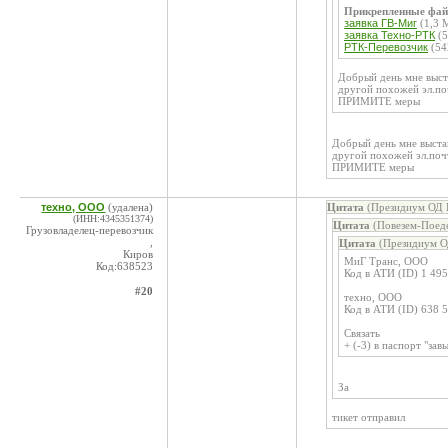
Прикрепленные фа
заявка ГВ-Миг
(1,3 
заявка Техно-РТК
(5
РТК-Перевозчик
(54
Добрый день мне выста
другой похожей эл.по
ПРИМИТЕ меры
Добрый день мне выстав
другой похожей эл.поч
ПРИМИТЕ меры
техно, ООО
(удалена)
Цитата
(Президиум ОД К
(ИНН:4345351374)
Цитата
(Повезем-Поеде
Грузовладелец-перевозчик
,
Цитата
(Президиум О
Киров
МиГ Транс, ООО
Код:638523
Код в АТИ (ID) 1 49
#20
техно, ООО
Код в АТИ (ID) 638 
Связать
+ (-3) в паспорт "за
За
тикет отправил