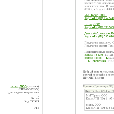
расписку ,что деньги о
выясняется, что ГВ пл
84000, а Андрей ООО 
МиГ Транс, ООО
Код в АТИ (ID) 1 495 4
техно, ООО
Код в АТИ (ID) 638 523
Демский Станислав Ва
Код в АТИ (ID) 695 696
Предлагаю выставить +3
Предлагаю связать Тех
Прикрепленные файл
заявка ГВ-Миг
(1,3 МБ
заявка Техно-РТК
(575
РТК-Перевозчик
(542,
Добрый день мне выставл
другой похожей эл.почт
ПРИМИТЕ меры
техно, ООО
(удалена)
Цитата
(Президиум ОД К
(ИНН:4345351374)
Цитата
(КС, ОДО @ 30.
Грузовладелец-перевозчик
,
МиГ Транс, ООО
Киров
Код в АТИ (ID) 1 495 
Код:638523
техно, ООО
#18
Код в АТИ (ID) 638 5