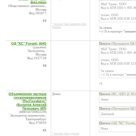
физ.лицо
МиГ Транс, ООО
Общественное движение ,
Код в АТИ (ID) 1 495 4
Москва
Код:581877
техно, ООО
Код в АТИ (ID) 638 523
#3
* контакт был изменен или
удален
За свзать
+ (-3) в паспорт "завыше
ОД "КС" Forseti, АНО
Цитата
(Президиум ОД К
(удалена)
МиГ Транс, ООО
Экспедитор ,
Код в АТИ (ID) 1 495 4
Москва
Код:1637728
техно, ООО
Код в АТИ (ID) 638 523
#4
За свзать
+ (-3) в паспорт "завыш
+1
Объединение частных
Денис
Цитата
(КС, ОДО @ 30.0
грузоперевозчиков
Анна
"РосГрузАвто"
(Булатов Алексей
Петрович, ИП)
Цитата
(Президиум ОД К
(ИНН:667209655239)
Дмитрий
Экспедитор-перевозчик ,
Екатеринбург
Код:370010
Цитата
(ОД "КС" Forseti
Ника
#5
* контакт был удален