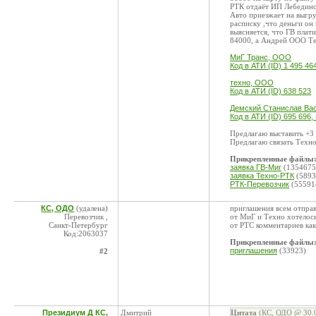
РТК отдаёт ИП Лебединой
Авто приезжает на выгруз
расписку ,что деньги он
выясняется, что ГВ пла
84000, а Андрей ООО Т
МиГ Транс, ООО
Код в АТИ (ID) 1 495 46
техно, ООО
Код в АТИ (ID) 638 523
Демский Станислав Вас
Код в АТИ (ID) 695 696,
Предлагаю выставить +3 
Предлагаю связать Техн
Прикрепленные файлы
заявка ГВ-Миг
(1354675
заявка Техно-РТК
(5893
РТК-Перевозчик
(55591
КС, ОДО
(удалена)
приглашения всем отпра
Перевозчик ,
от МиГ и Техно хотелос
Санкт-Петербург
от РТС комментариев ка
Код:2063037
Прикрепленные файлы
приглашения
(33923)
#2
Президиум Д КС,
Дмитрий
Цитата
(КС, ОДО @ 30.0