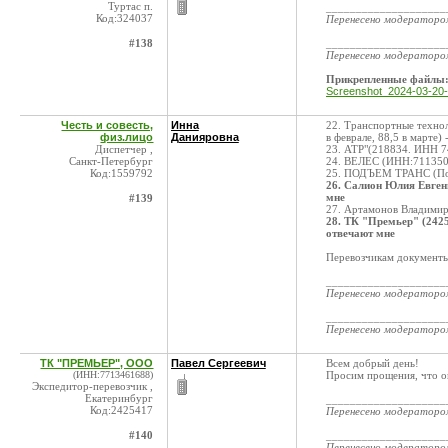
Туртас п.
____________________
Код:324037
Перенесено модератор
#138
____________________
Перенесено модератор
Прикрепленные файлы
Screenshot_2024-03-20-
Честь и совесть,
Инна
22. Транспортные техно
физ.лицо
Данияровна
в феврале, 88,5 в марте) 
Диспетчер ,
23. АТР"(218834. ИНН 7
Санкт-Петербург
24. ВЕЛЕС (ИНН:711350
Код:1559792
25. ПОДЪЕМ ТРАНС (Под
26. Салион Юлия Евгень
мне
#139
27. Артамонов Владими
28. ТК "Премьер" (24254
отвечают мне
Перевозчикам документы 
____________________
Перенесено модератор
____________________
Перенесено модератор
ТК "ПРЕМЬЕР", ООО
Павел Сергеевич
Всем добрый день!
(ИНН:7713461688)
Просим прощения, что о
Экспедитор-перевозчик ,
Екатеринбург
____________________
Код:2425417
Перенесено модератор
#140
____________________
Перенесено модератор