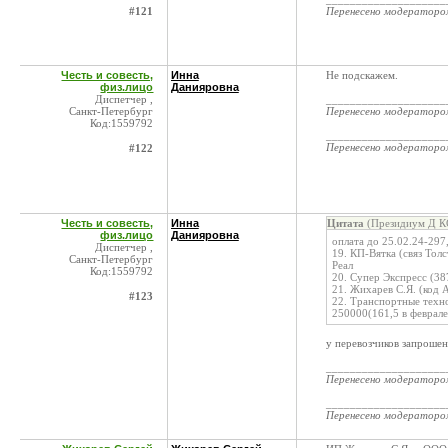
#121
Перенесено модератор
Честь и совесть,
Инна
Не подскажем.
физ.лицо
Данияровна
Диспетчер ,
____________________
Санкт-Петербург
Перенесено модератор
Код:1559792
____________________
Перенесено модератор
#122
Честь и совесть,
Инна
Цитата
(Президиум Д КС
физ.лицо
Данияровна
оплата до 25.02.24-297
Диспетчер ,
19. КП-Вятка (связ Тол
Санкт-Петербург
Реал
Код:1559792
20. Супер Экспресс (38
21. Жихарев С.Я. (код
#123
22. Транспортные техн
250000(161,5 в феврале,
у перевозчиков запроше
____________________
Перенесено модератор
____________________
Перенесено модератор