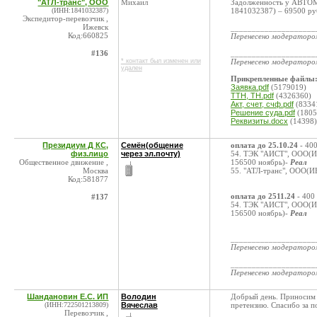
"АТЛ-транс", ООО
Михаил
Задолженность у АВТО
(ИНН:1841032387)
1841032387) – 69500 ру
Экспедитор-перевозчик ,
Ижевск
____________________
Код:660825
Перенесено модератор
#136
____________________
* контакт был изменен или
Перенесено модератор
удален
Прикрепленные файлы
Заявка.pdf
(5179019)
ТТН, ТН.pdf
(4326360)
Акт, счет, счф.pdf
(8334
Решение суда.pdf
(1805
Реквизиты.docx
(14398)
Президиум Д КС,
Семён(общение
оплата до 25.10.24
- 400
физ.лицо
через эл.почту)
54. ТЭК "АИСТ", ООО(ИН
Общественное движение ,
156500 ноябрь)-
Реал
Москва
55. "АТЛ-транс", ООО(И
Код:581877
оплата до 2511.24
- 400
#137
54. ТЭК "АИСТ", ООО(ИН
156500 ноябрь)-
Реал
____________________
Перенесено модератор
____________________
Перенесено модератор
Шандановин Е.С. ИП
Володин
Добрый день. Приносим с
(ИНН:722501213809)
Вячеслав
претензию. Спасибо за 
Перевозчик ,