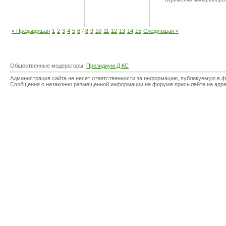
« Предыдущая
1
2
3
4
5
6
7
8
9
10
11
12
13
14
15
Следующая »
Общественные модераторы:
Президиум Д КС
Администрация сайта не несет ответственности за информацию, публикуемую в ф
Сообщения о незаконно размещенной информации на форуме присылайте на адр