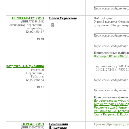
____________________
Перенесено модератор
ТК "ПРЕМЬЕР", ООО
Павел Сергеевич
Добрый день!
(ИНН:7713461688)
У нас 2 выплаты. Одна на
Экспедитор-перевозчик ,
документы. Оба договора
Екатеринбург
Код:2425417
____________________
Перенесено модератор
#130
____________________
Перенесено модератор
Прикрепленные файлы
Договор с КС на 604 т.р.
Катречко В.В. физ.лицо
Задолженность у АВТОМ
(удалена)
461402127248) - 79368.
Перевозчик ,
Губкин г.
____________________
Код:7768863
Перенесено модератор
____________________
#131
Перенесено модератор
Прикрепленные файлы
Договор-заявка Курск К
Акт, счет Курск Краснод
Решение суда 2 Катречк
Решение ФССП Катречко
Карта Катречко В.В..do
ТК РЕАЛ, ООО
Романишин
Цитата
(Президиум Д КС
(ИНН:6320073633)
Владислав