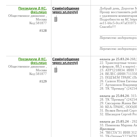
Президиум Д КС,
Семён(общение
Добрый день, Дорогие 
физ.лицо
через эл.почту)
Прошу восстановить рей
Общественное движение ,
с удалением комментари
Москва
Подробности на КС https:
Код:581877
ee11-bbc5-0cc47af31075
Спасибо!!!
#128
____________________
Перенесено модератор
____________________
Перенесено модератор
Президиум Д КС,
Семён(общение
оплата до 25.03.24
-268,
физ.лицо
через эл.почту)
22. Транспортные техно
Общественное движение ,
в феврале, 88,5 в марте) 
Москва
23. АТР"(218834. ИНН 7
Код:581877
24. ВЕЛЕС (ИНН:711350
25. ПОДЪЕМ ТРАНС (Под
26. Салион Юлия Евгень
#129
27. Артамонов Владими
28. ТК "Премьер" (24254
оплата до 25.04.24
- 315
28. ТК "Премьер" (24254
29. Скосырева Жанна В
30. КЕА-ТРАНС, ООО(И
31. Волков Виталий Сер
32. Шасаидов Сергей Ро
оплата до 25.05.24
- 292
33. Пименова Марина А
Престиж
34. "ВЕСТА"31 ИНН 3122
35. ТК-Оптима"(2234791