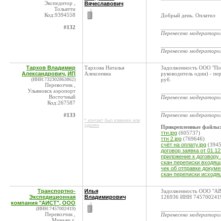
Экспедитор ,
Вячеславович
Тольятти
Код:9394558
Добрый день. Оплатил
#132
____________________
Перенесено модератор
____________________
Перенесено модератор
Тархов Владимир
Тархова Наталья
Задолженность ООО "Поли
Александрович, ИП
Алексеевна
руководитель один) - п
(ИНН:732302863862)
руб.
Перевозчик ,
Ульяновск аэропорт
____________________
Восточный
Перенесено модератор
Код:267587
____________________
#133
Перенесено модератор
* контакт был изменен или
удален
Прикрепленные файлы
ттн.jpg
(605737)
ттн 2.jpg
(769646)
счёт на оплату.jpg
(3945
договор заявка от 01.12
приложение к договору 
скан переписки входя
чек об отправке докуме
скан переписки исход
Транспортно-
Илья
Задолженность ООО "А
Экспедиционная
Владимирович
126936 ИНН 7457002419
компания "АИСТ", ООО
(ИНН:7457002419)
____________________
Перевозчик ,
Перенесено модератор
Миньяр г.