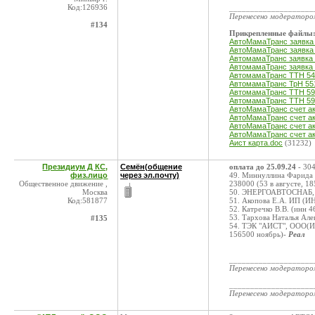
Код:126936
____________________
Перенесено модератор
#134
Прикрепленные файлы
АвтоМамаТранс заявка 
АвтоМамаТранс заявка 
АвтомамаТранс заявка 
АвтомамаТранс заявка 
АвтомамаТранс ТТН 54
АвтомамаТранс ТрН 551
АвтомамаТранс ТТН 59
АвтомамаТранс ТТН 59
АвтоМамаТранс счет ак
АвтоМамаТранс счет ак
АвтоМамаТранс счет ак
АвтоМамаТранс счет ак
Аист карта.doc
(31232)
Президиум Д КС,
Семён(общение
оплата до 25.09.24
- 304
физ.лицо
через эл.почту)
49. Миннуллина Фарида 
Общественное движение ,
238000 (53 в августе, 18
Москва
50. ЭНЕРГОАВТОСНАБ, 
Код:581877
51. Акопова Е.А. ИП (И
52. Катречко В.В. (инн 
53. Тархова Наталья Ал
#135
54. ТЭК "АИСТ", ООО(ИН
156500 ноябрь)-
Реал
____________________
Перенесено модератор
____________________
Перенесено модератор