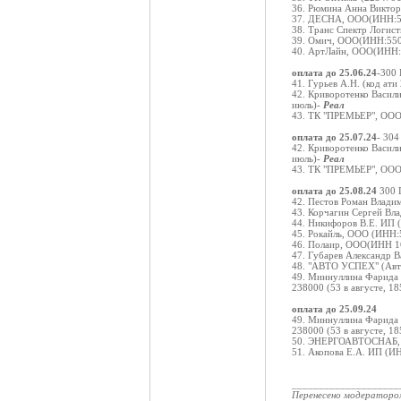
36. Рюмина Анна Викто
37. ДЕСНА, ООО(ИНН:50
38. Транс Спектр Логи
39. Омич, ООО(ИНН:550
40. АртЛайн, ООО(ИНН:
оплата до 25.06.24
-300 
41. Гурьев А.Н. (код ат
42. Криворотенко Васил
июль)-
Реал
43. ТК "ПРЕМЬЕР", ООО
оплата до 25.07.24
- 304
42. Криворотенко Васил
июль)-
Реал
43. ТК "ПРЕМЬЕР", ООО
оплата до 25.08.24
300 
42. Пестов Роман Влад
43. Корчагин Сергей Вл
44. Никифоров В.Е. ИП
45. Рокайль, ООО (ИНН:
46. Полаир, ООО(ИНН 16
47. Губарев Александр 
48. "АВТО УСПЕХ" (Авт
49. Миннуллина Фарида 
238000 (53 в августе, 18
оплата до 25.09.24
49. Миннуллина Фарида 
238000 (53 в августе, 18
50. ЭНЕРГОАВТОСНАБ, 
51. Акопова Е.А. ИП (И
____________________
Перенесено модератор