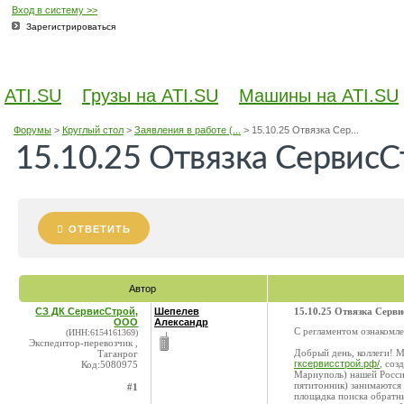
Вход в систему >>
Зарегистрироваться
ATI.SU
Грузы на ATI.SU
Машины на ATI.SU
Форумы
>
Круглый стол
>
Заявления в работе (...
>
15.10.25 Отвязка Сер...
15.10.25 Отвязка СервисС
ОТВЕТИТЬ
Автор
СЗ ДК СервисСтрой,
Шепелев
15.10.25 Отвязка Серв
ООО
Александр
С регламентом ознакомле
(ИНН:6154161369)
Экспедитор-перевозчик ,
Добрый день, коллеги! 
Таганрог
гксервисстрой.рф/
, соз
Код:5080975
Мариуполь) нашей Росси
пятитонник) занимаются 
#1
площадка поиска обратн