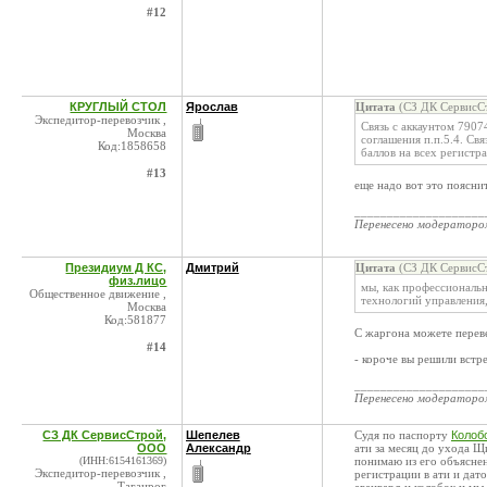
#12
КРУГЛЫЙ СТОЛ
Ярослав
Цитата
(СЗ ДК СервисСт
Экспедитор-перевозчик ,
Связь с аккаунтом 7907
Москва
соглашения п.п.5.4. Св
Код:1858658
баллов на всех регистр
#13
еще надо вот это пояснит
____________________
Перенесено модератор
Президиум Д КС,
Дмитрий
Цитата
(СЗ ДК СервисСт
физ.лицо
мы, как профессиональ
Общественное движение ,
технологий управления,
Москва
Код:581877
С жаргона можете переве
#14
- короче вы решили встре
____________________
Перенесено модератор
СЗ ДК СервисСтрой,
Шепелев
Судя по паспорту
Колоб
ООО
Александр
ати за месяц до ухода Щ
(ИНН:6154161369)
понимаю из его объяснен
Экспедитор-перевозчик ,
регистрации в ати и дат
Таганрог