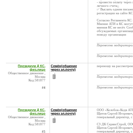
- провести оплату через
личного счета;;
✅ Выслать одним письмом
регистрации на сайте КС
Согласно Регламента КС
Мнение АТИ и КС могут 
мнения КС не несёт. Со
обсуждаемых организаций
поводу организации
____________________
Перенесено модератор
____________________
Перенесено модератор
Президиум Д КС,
Семён(общение
переношу на рассмотрен
физ.лицо
через эл.почту)
Общественное движение ,
____________________
Москва
Перенесено модератор
Код:581877
____________________
Перенесено модератор
#4
Президиум Д КС,
Семён(общение
ООО «Колобок»Кодв AT
физ.лицо
через эл.почту)
Щитов Сергей Игоревич
Общественное движение ,
генеральный директор, с
Москва
Код:581877
СЗ ДК СервисСтрой, ОО
Щитов Сергей Игоревич
генеральный директор, с
#5