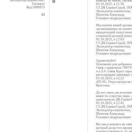
Экспедитор-перевозчик ,
никогда не имели, скольк
Таганрог
03.10.2025, в 11:50
Код:5080975
СЗ ДК СервисСтрой, О
Экспедитор-перевозчик,
#2
Шепелев Александр
Головное подразделение
Мы платим вашей организ
организациями не понят
юридический отдел поним
утерянной деловой репу
03.10.2025, в 12:03
СЗ ДК СервисСтрой, О
Экспедитор-перевозчик,
Шепелев Александр
Головное подразделение
Здравствуйте!
Основание для добавлени
Связь с аккаунтом 79074
п.п.5.4. Связь будет ск
регистрациях имеющих с
03.10.2025, в 12:12
ATI.SU, Отдел контроля 
Кристина
Да нет связи, вы понимае
какие то и прочие люди,
деятельности ДК СервисС
03.10.2025, в 12:41
СЗ ДК СервисСтрой, О
Экспедитор-перевозчик,
Шепелев Александр
Головное подразделение
Вы там ссылались на свя
который делал тех прове
руководствоваться, то д