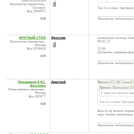
(ИНН:6154161369)
Экспедитор-перевозчик ,
Таганрог
Так то и слово "президиу
Код:5080975
____________________
#18
Перенесено модератор
КРУГЛЫЙ СТОЛ
Ярослав
посмотрите паспорт Ава
Экспедитор-перевозчик ,
09.02.23
Москва
,
Код:1858658
12:00
Добавлена связанная ф
#19
____________________
Перенесено модератор
Президиум Д КС,
Дмитрий
Цитата
(СЗ ДК СервисСт
физ.лицо
Цитата
(Президиум Д К
Общественное движение ,
Москва
С жаргона можете пер
Код:581877
Так то и слово "презид
#20
Короче не можете переве
пару-тройку импортных с
____________________
Перенесено модератор