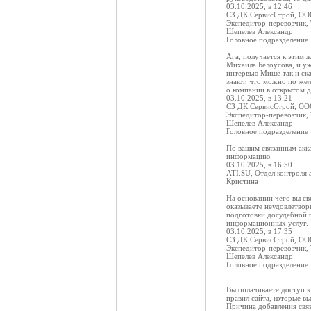
03.10.2025, в 12:46
СЗ ДК СервисСтрой, О
Экспедитор-перевозчик,
Шепелев Александр
Головное подразделение
Ага, получается к этим 
Михаила Белоусова, и уж
интервью Мише так и ска
знают, что можно по жел
о компании в открытом д
03.10.2025, в 13:21
СЗ ДК СервисСтрой, О
Экспедитор-перевозчик,
Шепелев Александр
Головное подразделение
По вашим связанным акка
информацию.
03.10.2025, в 16:50
ATI.SU, Отдел контроля 
Кристина
На основании чего вы св
оказываете неудовлетвор
подготовки досудебной 
информационных услуг.
03.10.2025, в 17:35
СЗ ДК СервисСтрой, О
Экспедитор-перевозчик,
Шепелев Александр
Головное подразделение
Вы оплачиваете доступ к
правил сайта, которые в
Причина добавления свя