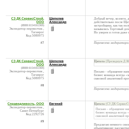
СЗ ДК СервисСтрой,
Шепелев
Добрый вечер, коллеги, 
ООО
Александр
действительно после Щит
(ИНН:6154161369)
застройщика, как так по
Экспедитор-перевозчик ,
называлась Торговый дом
Таганрог
Но уверен и готов даже 
Код:5080975
____________________
#7
Перенесено модератор
СЗ ДК СервисСтрой,
Шепелев
Цитата
(Президиум Д КС
ООО
Александр
(ИНН:6154161369)
Экспедитор-перевозчик ,
Письмо - обращение напи
Таганрог
бизнес команда всегда «
Код:5080975
сквозной аналитикой пр
#8
____________________
Перенесено модератор
Справедливость, ООО
Евгений
Цитата
(СЗ ДК СервисСт
Экспедитор-перевозчик ,
Письмо - обращение нап
Санкт-Петербург
бизнес команда всегда
Код:2292726
сквозной аналитикой п
#9
Предлагаю немного снизи
объективному рассмотрен