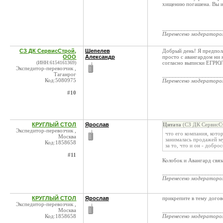
хищению погашена. Вы и
____________________
Перенесено модератор
СЗ ДК СервисСтрой,
Шепелев
Добрый день! Я предпола
ООО
Александр
просто с авангардом ни 
(ИНН:6154161369)
согласно выписки ЕГРЮЛ
Экспедитор-перевозчик ,
Таганрог
____________________
Код:5080975
Перенесено модератор
#10
КРУГЛЫЙ СТОЛ
Ярослав
Цитата
(СЗ ДК СервисСт
Экспедитор-перевозчик ,
что его компания, кото
Москва
занималась продажей му
Код:1858658
за то, что и он - добро
#11
Колобок и Авангард связ
____________________
Перенесено модератор
КРУГЛЫЙ СТОЛ
Ярослав
прикрепите в тему дого
Экспедитор-перевозчик ,
Москва
____________________
Код:1858658
Перенесено модератор