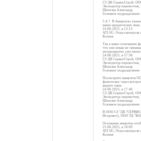
СЗ ДК СервисСтрой, О
Экспедитор-перевозчик,
Шепелев Александр
Головное подразделение
5.4.7. В Аккаунтах указ
какие юридические лица 
24.06.2025, в 13:13
ATI.SU, Отдел контроля 
Ксения
Так а какое отношение 
что они никак не связан
неоднократно уже напис
24.06.2025, в 17:38
СЗ ДК СервисСтрой, О
Экспедитор-перевозчик,
Шепелев Александр
Головное подразделение
Посмотрите аккаунты ОО
физическое через которо
видите связь.
24.06.2025, в 17:46
СЗ ДК СервисСтрой, О
Экспедитор-перевозчик,
Шепелев Александр
Головное подразделение
В ООО СЗ "ДК "СЕРВИСС
Игоревич), ООО ТД "КО
Остальные аккаунты ото
25.06.2025, в 16:09
ATI.SU, Отдел контроля 
Ксения