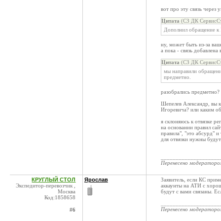
вот про эту связь через
Цитата
(СЗ ДК СервисСт
Дополнил обращение к 
ну, может быть из-за ва
а пока - связь добавлена
Цитата
(СЗ ДК СервисСт
мы направили обращения
предметно.
разобрались предметно?
Шепелев Александр, вы 
Игоревича? или каким об
я склоняюсь к отвязке р
на основании правил сай
правила", "это абсурд" и
для отвязки нужны будут 
____________________
Перенесено модератор
КРУГЛЫЙ СТОЛ
Ярослав
Заявитель, если КС прим
Экспедитор-перевозчик ,
аккаунты на АТИ с хорош
Москва
будут с вами связаны. Ес
Код:1858658
____________________
Перенесено модератор
#6