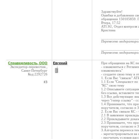
Здравствуйте!
Ошибки в добавлении свя
обращении 150105859. П
Вчера, 17:52
ATI.SU, Отдел контроля 
Кристина
____________________
Перенесено модератор
____________________
Перенесено модератор
Справедливость, ООО
Евгений
При обращении на КС по
Экспедитор-перевозчик ,
- ознакомиться с Реглам
Санкт-Петербург
ознакомились"
Код:2292726
- создаете свою тему в э
1. Если Вас "связало" АТ
1.1 Если "Специалист по 
#3
"КС" свою тему
1.2 Описываете ситуацию
без ссылки, вставляете т
1.3 Все действующие лиц
через "гипер ссылку" - с
1.4 Принимаете, что пр
поручителя, согласно п 
2. Если Вас связало КС - 
2.1 В заявление приклад
2.2 Прикладываете дока
2.3 Принимаете, что пр
поручителя, согласно п 
3.Алгоритм переноса те
- зарегистрироваться на 
- прочитать условия рас