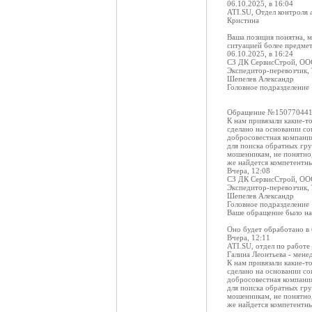
06.10.2025, в 16:04
ATI.SU, Отдел контроля 
Кристина
Ваша позиция понятна, м
ситуацией более предме
06.10.2025, в 16:24
СЗ ДК СервисСтрой, О
Экспедитор-перевозчик,
Шепелев Александр
Головное подразделение
Обращение №15077044
К нам привязали какие-т
сделано на основании со
добросовестная компания
для поиска обратных гру
мошенникам, не понятно,
же найдется компетентны
Вчера, 12:08
СЗ ДК СервисСтрой, О
Экспедитор-перевозчик,
Шепелев Александр
Головное подразделение
Ваше обращение было нап
Оно будет обработано в
Вчера, 12:11
ATI.SU, отдел по работе
Галина Леонтьева - мене
К нам привязали какие-т
сделано на основании со
добросовестная компания
для поиска обратных гру
мошенникам, не понятно,
же найдется компетентны