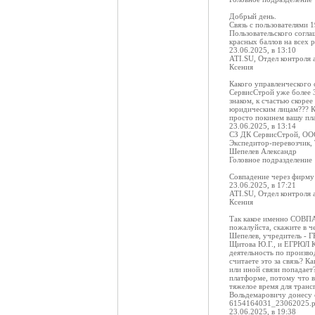
Добрый день.
Связь с пользователями 
Пользовательского согла
красных баллов на всех 
23.06.2025, в 13:10
ATI.SU, Отдел контроля 
Ксения
Какого управленческого 
СервисСтрой уже более 3
знаком, к счастью скорее
юридическим лицам??? Ка
просто покинем вашу пла
23.06.2025, в 13:14
СЗ ДК СервисСтрой, О
Экспедитор-перевозчик,
Шепелев Александр
Головное подразделение
Совпадение через фир
23.06.2025, в 17:21
ATI.SU, Отдел контроля 
Ксения
Так какое именно СОВПА
пожалуйста, скажите в ч
Шепелев, учредитель - Г
Щитова Ю.Г., и ЕГРЮЛ Ко
деятельность по произво
считаете это за связь? 
или иной связи попадает
платформе, потому что в
тяжелое время для транс
Вольдемаровичу донесу 
6154164031_23062025.p
23.06.2025, в 19:38