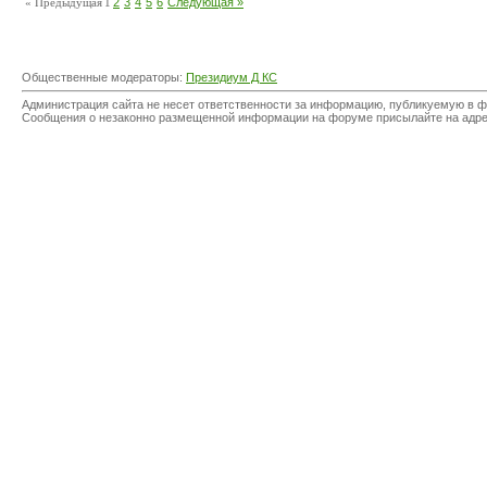
« Предыдущая
1
2
3
4
5
6
Следующая »
Общественные модераторы:
Президиум Д КС
Администрация сайта не несет ответственности за информацию, публикуемую в ф
Сообщения о незаконно размещенной информации на форуме присылайте на адр