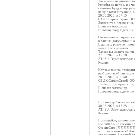
Так а какое отношение и
Колобка не щитов, и с ч
свяжете? Бред и еще раз
нашу с вами ситуацию, б
26.06.2025, в 07:15
СЗ ДК СервисСтрой, О
Экспедитор-перевозчик,
Шепелев Александр
Головное подразделение
Ознакомьтесь с правилам
в данных документах и о
В данных разделах пропи
может быть изменен.
Так же вы можете найти и
27.06.2025, в 17:18
ATI.SU, Отдел контроля 
Ксения
Нет там такого, приведи
разборе нашей ситуации 
28.06.2025, в 09:50
СЗ ДК СервисСтрой, О
Экспедитор-перевозчик,
Шепелев Александр
Головное подразделение
Причина добавления связ
30.06.2025, в 17:25
ATI.SU, Отдел контроля 
Ксения
Послушайте, вы понимает
мы НИКАК не связаны? К
СервисСтрой????????????
которые ссылаетесь? Дав
организация А в какой-т