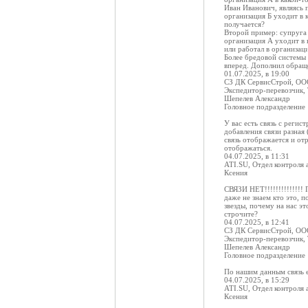
Иван Иванович, являясь 
организация Б уходит в 
получается?
Второй пример: супруга 
организация А уходит в 
или работал в организац
Более бредовой системы 
вперед. Дополнил обращ
01.07.2025, в 19:00
СЗ ДК СервисСтрой, О
Экспедитор-перевозчик,
Шепелев Александр
Головное подразделение
У вас есть связь с реги
добавления связи разная
связь отображается и от
отображаться.
04.07.2025, в 11:31
ATI.SU, Отдел контроля 
Ксения
СВЯЗИ НЕТ!!!!!!!!!!!!!!
даже не знаем кто это, 
звезды, почему на нас э
строчите?
04.07.2025, в 12:41
СЗ ДК СервисСтрой, О
Экспедитор-перевозчик,
Шепелев Александр
Головное подразделение
По нашим данным связь е
04.07.2025, в 15:29
ATI.SU, Отдел контроля 
Ксения