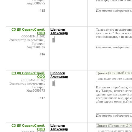
авангард и колобок и мы 
Код:5080975
____________________
#15
Перенесено модератор
СЗ ДК СервисСтрой,
Шепелев
Та вроде это не жаргонн
ООО
Александр
фактически? Нам за всех
(ИНН:6154161369)
этой площадке, я правил
Экспедитор-перевозчик ,
Таганрог
____________________
Код:5080975
Перенесено модератор
#16
СЗ ДК СервисСтрой,
Шепелев
Цитата
(КРУГЛЫЙ СТОЛ 
ООО
Александр
еще надо вот это поясни
(ИНН:6154161369)
Экспедитор-перевозчик ,
Таганрог
В этом то и проблема, чт
Код:5080975
и у Тамары, нашего логи
здание, где мы распола
#17
соединению из вне, кром
айпи адреса могли выйти
____________________
Перенесено модератор
СЗ ДК СервисСтрой,
Шепелев
Цитата
(Президиум Д КС
ООО
Александр
С жаргона можете перев