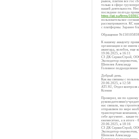
рынок, платим все гос с
только в сфере грузопер
нашей деятельности. Нес
последние полгода прив
https://ati.su/firms/19391
пользовательское соглаш
рассматриваются. КС нав
с платформы. Заранее бл
Обращение №15010585
К нашему аккаунту привя
организация и не имеем 
авангард, колобок, еще к
19.06.2025, в 16:11
СЗ ДК СервисСтрой, О
Экспедитор-перевозчик,
Шепелев Александр
Головное подразделение
Добрый день.
Как вы связаны с пользо
20.06.2025, в 12:58
ATI.SU, Отдел контроля 
Ксения
Проверил, ни по одному 
руководителями\учредит
нас связали, мы строите
отправляем по мере необ
транспортная компания, н
себе аргумент... какая-т
ежемесячно, а в итоге - б
20.06.2025, в 18:16
СЗ ДК СервисСтрой, О
Экспедитор-перевозчик,
Шепелев Александр
Головное подразделение