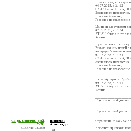
Покажите её, пожалуйста
04.07.2025, в 21:12
СЗ ДК СервисСтрой, О
Экспедитор-перевозчик,
Шепелев Александр
Головное подразделение
Мы не предоставляем дан
07.07.2025, в 13:24
ATI.SU, Отдел контроля 
Ксения
Ну естественно, потому 
Вильде, скрины нашей с 
площадка более не являе
07.07.2025, в 13:34
СЗ ДК СервисСтрой, О
Экспедитор-перевозчик,
Шепелев Александр
Головное подразделение
Ваше обращение обработ
09.07.2025, в 14:11
ATI.SU, Отдел контроля 
Ксения
____________________
Перенесено модератор
____________________
Перенесено модератор
СЗ ДК СервисСтрой,
Шепелев
Обращение №15075338
ООО
Александр
(ИНН:6154161369)
Нас опять привязали к к