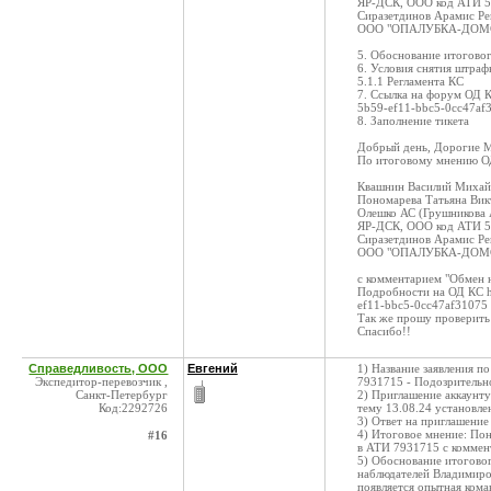
ЯР-ДСК, ООО код АТИ 
Сиразетдинов Арамис Ре
ООО "ОПАЛУБКА-ДОМС
5. Обоснование итогово
6. Условия снятия штраф
5.1.1 Регламента КС
7. Ссылка на форум ОД КС
5b59-ef11-bbc5-0cc47af
8. Заполнение тикета
Добрый день, Дорогие 
По итоговому мнению ОД
Квашнин Василий Михай
Пономарева Татьяна Вик
Олешко АС (Грушникова 
ЯР-ДСК, ООО код АТИ 
Сиразетдинов Арамис Ре
ООО "ОПАЛУБКА-ДОМС
с комментарием "Обмен
Подробности на ОД КС ht
ef11-bbc5-0cc47af31075
Так же прошу проверить
Спасибо!!
Справедливость, ООО
Евгений
1) Название заявления п
Экспедитор-перевозчик ,
7931715 - Подозрительн
Санкт-Петербург
2) Приглашение аккаунт
Код:2292726
тему 13.08.24 установл
3) Ответ на приглашение 
4) Итоговое мнение: Пон
#16
в ATИ 7931715 с коммен
5) Обоснование итоговог
наблюдателей Владимиро
появляется опытная кома