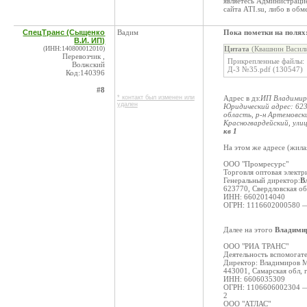
являетесь Администраци
сайта ATI.su, либо в об
СпецТранс (Сыщенко
Вадим
Пока пометки на полях
В.И. ИП)
(ИНН:140800012010)
Цитата
(Квашнин Васили
Перевозчик ,
Прикрепленные файлы:
Волжский
Д-З №35.pdf (130547)
Код:140396
#8
* контакт был изменен или
Адрес в дз:
ИП Владимиро
удален
Юридический адрес: 623
область, р-н Артемовски
Красногвардейский, ули
кв 1
На этом же адресе (жилая
ООО "Промресурс"
Торговля оптовая электр
Генеральный директор:
В
623770, Свердловская об
ИНН: 6602014040
ОГРН: 1116602000580 —
Далее на этого
Владими
ООО "РИА ТРАНС"
Деятельность вспомогате
Директор: Владимиров 
443001, Самарская обл, 
ИНН: 6606035309
ОГРН: 1106606002304 —
2
ООО "АТЛАС"