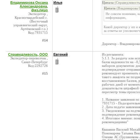
Владимирова Оксана
Илья
Цитата
(Справедливость
Александровна,
Цитата
(Владимирова О
физ.лицо
Экспедитор ,
Не совсем понимаю, н
Красногвардейский с.
информацию,
(Восточный
управленческий округ,
Какой директор у ип и 
Артёмовский г.о.)
за ответы не уполномо
Код:7931715
#14
Директор - Владимирова
Справедливость, ООО
Евгений
Из регламента:
Экспедитор-перевозчик ,
5.1.1. За раздачу или 
Санкт-Петербург
балла надежности на –0,
Код:2292726
набором документов: до
подтверждение отправки
рекомендует применить п
#15
такого аккаунта не позд
восстановлении баллов, 
рабочих дней от момент
доказательств штрафной 
пересмотр темы происхо
1. Название заявления п
7931715 - Подозрительн
2. Дата подачи заявлени
3. Уведомление на подтв
подтверждение рекоменд
4. Итоговое мнение: по
рекомендациями"
Квашнин Василий Михай
Пономарева Татьяна Вик
Олешко АС (Грушникова 