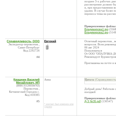
позднее 3-х рабочих дне
рассмотрение должно бы
и, при предоставлении 
удален. В случае более 
переноса темы на рассмо
Прикрепленные файлы
Владимирова1.jpg
(3568
Владимирова2.jpg
(5149
Справедливость, ООО
Евгений
Отличный перевозчик , в
Экспедитор-перевозчик ,
вопросов. Всем рекомен
Санкт-Петербург
06 авг 2024
Код:2292726
Пожаловаться
От ООО "ОПАЛУБКА-
Рекомендует Бурмистров
#4
Приглашены на почте и 
Квашнин Василий
Анна
Цитата
(Справедливость
Михайлович, ИП
(ИНН:351200508763)
Перевозчик ,
Добрый день! Работали с
Кичменгский Городок с.
поездкой
Код:418385
Прикрепленные файлы
#5
Д-З №35.pdf
(130547)
* контакт был изменен или
удален