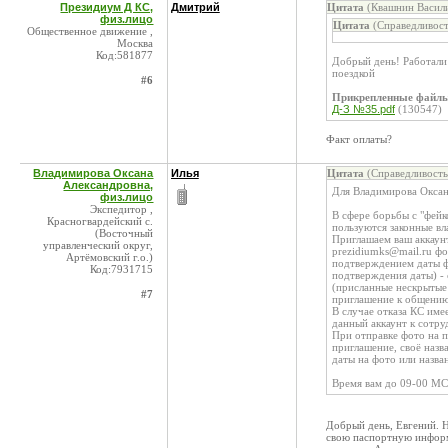
Президиум Д КС,
Дмитрий
Цитата
(Квашнин Васили
физ.лицо
Цитата
(Справедливост
Общественное движение ,
Москва
Код:581877
Добрый день! Работали 
поездкой
#6
Прикрепленные файл
Д-З №35.pdf
(130547)
Факт оплаты?
Владимирова Оксана
Илья
Цитата
(Справедливость
Александровна,
Для Владимирова Оксан
физ.лицо
Экспедитор ,
В сфере борьбы с "фейк
Красногвардейский с.
пользуются законные в
(Восточный
Приглашаем ваш аккаунт
управленческий округ,
prezidiumks@mail.ru фо
Артёмовский г.о.)
подтверждением даты фо
Код:7931715
подтверждения даты) -
(присланные нескрытые 
#7
приглашение к общению
В случае отказа КС име
данный аккаунт к сотру
При отправке фото на 
приглашение, своё назв
даты на фото или назва
Время вам до 09-00 МС
Добрый день, Евгений. Н
свою паспортную информ