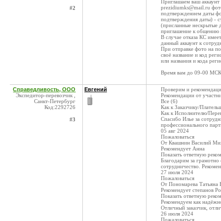
Приглашаем ваш аккаунт 
prezidiumks@mail.ru фот
#2
подтверждением даты фот
подтверждения даты) - 
(присланные нескрытые д
приглашение к общению 
В случае отказа КС имее
данный аккаунт к сотруд
При отправке фото на п
своё название и код реги
или названия и кода рег
Время вам до 09-00 МСК
Справедливость, ООО
Евгений
Проверим и рекомендаци
Экспедитор-перевозчик ,
Рекомендации от участни
Санкт-Петербург
Все (6)
Код:2292726
Как к Заказчику/Платель
Как к Исполнителю/Перев
Спасибо Илье за сотруд
#3
профессионального парт
05 авг 2024
Пожаловаться
От Квашнин Василий Ми
Рекомендует Анна
Показать ответную реко
Благодарим за грамотно
сотрудничество. Рекомен
27 июля 2024
Пожаловаться
От Пономарева Татьяна
Рекомендует степанов Р
Показать ответную реко
Рекомендуем как надёжно
Отличный заказчик, отл
26 июля 2024
Пожаловаться