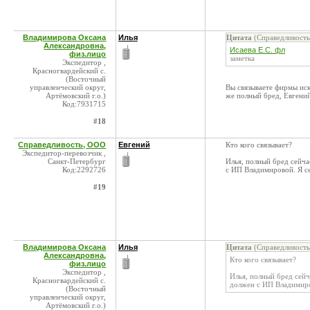
Владимирова Оксана
Илья
Цитата
(Справедливость
Александровна,
Исаева Е.С. фл
физ.лицо
заметка
Экспедитор ,
Красногвардейский с.
(Восточный
управленческий округ,
Вы связываете фирмы иск
Артёмовский г.о.)
же полный бред, Евгений
Код:7931715
#18
Справедливость, ООО
Евгений
Кто кого связывает?
Экспедитор-перевозчик ,
Санкт-Петербург
Илья, полный бред сейча
Код:2292726
с ИП Владимировой. Я се
#19
Владимирова Оксана
Илья
Цитата
(Справедливость
Александровна,
Кто кого связывает?
физ.лицо
Экспедитор ,
Илья, полный бред сейч
Красногвардейский с.
должен с ИП Владимиро
(Восточный
управленческий округ,
Артёмовский г.о.)