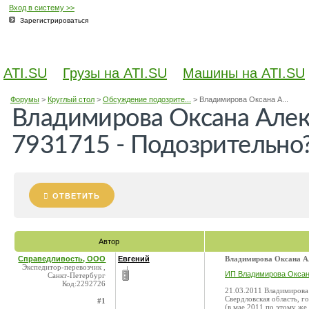
Вход в систему >>
Зарегистрироваться
ATI.SU
Грузы на ATI.SU
Машины на ATI.SU
Форумы
>
Круглый стол
>
Обсуждение подозрите...
>
Владимирова Оксана А...
Владимирова Оксана Алек
7931715 - Подозрительно
ОТВЕТИТЬ
Автор
Справедливость, ООО
Евгений
Владимирова Оксана Ал
Экспедитор-перевозчик ,
ИП Владимирова Оксан
Санкт-Петербург
Код:2292726
21.03.2011 Владимирова
Свердловская область, го
#1
(в мае 2011 по этому же