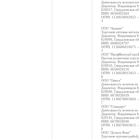
Деятельность вспомогате
Директор: Владимиров 
620017, Свердловская обл
ИНН: 6658403264
ОГРН: 1126658002822 —
3
ООО "Ариант"
Торговля оптовая метал
Директор: Владимиров 
624096, Свердловская об
ИНН: 6686024797
ОГРН: 1136686016675 —
5
ООО "ПрофКонтурСтрой
Прочая розничная торго
Директор: Владимиров 
620016, Свердловская об
ИНН: 6658434216
ОГРН: 1136658015823 —
6
ООО "Омега"
Деятельность агентов по
Директор: Владимиров 
620046, Свердловская об
ИНН: 6678026039
ОГРН: 1136678003604 —
7
ООО "Стандарт"
Деятельность агентов по
Директор: Владимиров 
620141, Свердловская обл
ИНН: 6678026046
ОГРН: 1136678003615 —
8
ООО "Дельта Фиш"
Торговля оптовая рыбой,