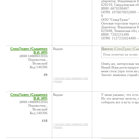
Директор: Владимиров 
620219, Свердловская об
ИНН: 6670190407
ОГРН: 1076670032009 —
9
ООО "СеверТранс"
Оптовая торговля через 
Директор: Владимиров 
625048, Тюменская обл, 
ИНН: 7202231490
ОГРН: 1127232024490 —
СпецТранс (Сыщенко
Вадим
Цитата
(СпецТранс (Сыщ
В.И. ИП)
Пока пометки на полях:
(ИНН:140800012010)
Перевозчик ,
Волжский
Опять же, интересные м
Код:140396
Некий Илья регистрирует 
меня стелс (при этом ни 
#9
Значит знакомец старый 
* контакт был изменен или
удален
СпецТранс (Сыщенко
Вадим
У меня указано, что ест
В.И. ИП)
Но это конечно мелочь, 
(ИНН:140800012010)
собирать все в кучу и кр
Перевозчик ,
Волжский
Код:140396
#10
* контакт был изменен или
удален