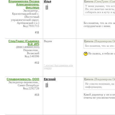
Владимирова Оксана
Илья
Цитата
(СпецТранс (Сыщ
Александровна,
У меня указано, что ес
физ.лицо
Но это конечно мелочь,
Экспедитор ,
собирать все в кучу и к
Красногвардейский с.
(Восточный
управленческий округ,
Артёмовский г.о.)
Без понятия, что за это 
Код:7931715
сотрудничали с ними.
#11
СпецТранс (Сыщенко
Вадим
Цитата
(Владимирова Ок
В.И. ИП)
Без понятия, что за это
(ИНН:140800012010)
Перевозчик ,
Волжский
Не пались, я тебя не
Код:140396
#12
* контакт был изменен или
удален
Справедливость, ООО
Евгений
Цитата
(Владимирова Ок
Экспедитор-перевозчик ,
Не совсем понимаю, на
Санкт-Петербург
информацию,
Код:2292726
Какой директор у ип и к
#13
ответы не уполномоченн