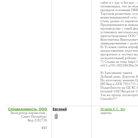
сайте и с ндс и без ндс
оптимизации, что не мож
проверок основным ОКВЭ
Торговля розничная, ос
коммуникационной сети И
очень далека от перевоз
Предприниматель некода 
производство с такой фо
установить местонахожде
зарегистрировано ООО "
Константина Викторович
ликвидированные с долга
6) Условия снятия штра
предоставление поручите
прозрачное и честное ве
положительный рейтинг б
7) Ссылка на тему https
e411-a701-00259038ec3
8) Заполнение тикета
Добрый день, Дорогие 
По итоговому мнению ОД
ИП Код в ATИ 7931715 с
Подробности на ОД КС ht
forumid=1067&topicid=1
Так же прошу посмотреть
Спасибо!!!
Справедливость, ООО
Евгений
Исаева Е.С. фл
Экспедитор-перевозчик ,
заметка
Санкт-Петербург
Код:2292726
#17