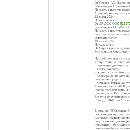
От Олешко АС (Грушнико
Рекомендует Грушников 
Показать ответную реко
Хороший экспедитор, сво
12 июля 2024
Пожаловаться
От ЯР-ДСК, ООО
52517
Рекомендует LOGIST - T
Показать ответную реко
Работали с данным заказ
сотрудничеству
10 июля 2024
Пожаловаться
От Сиразетдинов Арамис
Рекомендует Сиразетдин
Просьба подтвердить рек
копировании личных дан
- провозные документы 
- заявку-договор,
- скрин с почты обмена 
- подтверждение оплаты 
получении средств),
- почтовый квиток об от
Александровна, ИП Код в
нужно предоставлять, а
предоставлял Вам трансп
Без этих документов пер
Срок До 10-00 по Москве
Внимание!!!! Согласно Р
рекомендует применить п
партнёру подтверждаетс
подписанными договорам
провозных и бухгалтерс
понижение балла надежно