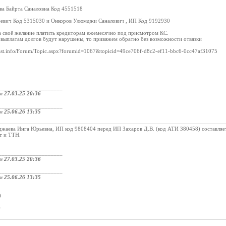
ва Байрта Саналовна Код 4551518
еевич Код 5315030 и Онкоров Улюмджи Саналович , ИП Код 9192930
а своё желание платить кредиторам ежемесячно под присмотром КС.
 выплатам долгов будут нарушены, то привяжем обратно без возможности отвязки
trast.info/Forum/Topic.aspx?forumid=1067&topicid=49ce706f-d8c2-ef11-bbc6-0cc47af31075
_____________________
ом
27.03.25 20:36
_____________________
ом
25.06.26 13:35
жаева Инга Юрьевна, ИП код 9808404 перед ИП Захаров Д.В. (код АТИ 380458) составляет
т и ТТН.
_____________________
ом
27.03.25 20:36
_____________________
ом
25.06.26 13:35
:
)
)