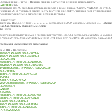
/безымяннный 1/ и т.д.). Никаких лишних документов не нужно прикладывать..
ь
Договор
с КС.
Президиума ОД КС prezidiumks@mail.ru письмо с темой письма "Оплаты ФАВОРИТ(1140327
 свой код АТИ, указывает ссылку на эту тему (где уже ВЕРНО написан пост от перевозчик
ты отписаться в теме о выполнении условий договора.
к пишет текст:
перед ИП Иванов ИИ (код 1212121212) составляет 52000, водитель Сидоров СС.
- обяза
о код кредитора, обязательно сумма
ТТН+счёт
ревозчик отправляет письмо с примерным текстом:
Просьба поставить в график на выплаты
aspx?forumid=1067&topicid=a0dd62fe-0365-ef11-bbc5-0cc47af31075. Во вложении письма под
сообщения удаляются без оповещения
ки из НП и Претензий:
ргеевич, ИПКодв ATI.SU607557
ревич, ИПКодв ATI.SU2359373
.SU2241601
ергеевич, ИПКодв ATI.SU1889000
фнурович, ИПКодв ATI.SU1093689
ан Витальевич, ИПКодв ATI.SU2009728
TI.SU484887
аевич, ИПКодв ATI.SU440108
909655
одв ATI.SU2945402
идия Астемировна, ИПКодв ATI.SU8999200
I.SU6646375
221539
I.SU8880
едорович, ИПКодв ATI.SU380458
рович, ИПКодв ATI.SU3428136
ИПКодв ATI.SU9539173
аевич, ИПКодв ATI.SU2648652
ович, ИПКодв ATI.SU1825282
ATI.SU2954206