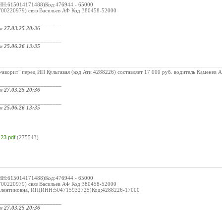
НН:615014171488)Код:476944 - 65000
00220979) связ Васильев АФ Код:380458-52000
_____________________
ом
27.03.25 20:36
_____________________
ом
25.06.26 13:35
ворит" перед ИП Кульгавая (код Ати 4288226) составляет 17 000 руб. водитель Каменев А
_____________________
ом
27.03.25 20:36
_____________________
ом
25.06.26 13:35
:
.23.pdf
(275543)
НН:615014171488)Код:476944 - 65000
00220979) связ Васильев АФ Код:380458-52000
Валентиновна, ИП(ИНН:504715932725)Код:4288226-17000
_____________________
ом
27.03.25 20:36
_____________________