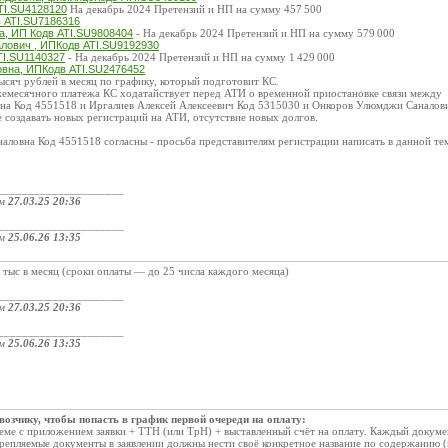
TI.SU4128120
На декабрь 2024 Претензий и НП на сумму 457 500
в ATI.SU7186316
, ИП Кодв ATI.SU9808404
- На декабрь 2024 Претензий и НП на сумму 579 000
лович , ИПКодв ATI.SU9192930
I.SU1140327
- На декабрь 2024 Претензий и НП на сумму 1 429 000
вна, ИПКодв ATI.SU2476452
тысяч рублей в месяц по графику, который подготовит КС.
жемесячного платежа КС ходатайствует перед АТИ о временной приостановке связи между
вна Код 4551518 и Иргалиев Алексей Алексеевич Код 5315030 и Онкоров Улюмджи Саналов
е создавать новых регистраций на АТИ, отсутствие новых долгов.
наловна Код 4551518 согласны - просьба представителям регистрации написать в данной тем
_____________________
ом
27.03.25 20:36
_____________________
ом
25.06.26 13:35
 тыс в месяц (сроки оплаты — до 25 числа каждого месяца)
_____________________
ом
27.03.25 20:36
_____________________
ом
25.06.26 13:35
возчику, чтобы попасть в график первой очереди на оплату:
теме с приложением заявки + ТТН (или ТрН) + выставленный счёт на оплату. Каждый докумен
репляемые документы в заявлении должны нести своё конкретное название по содержанию (