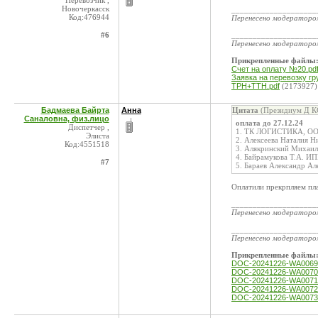
Перевозчик ,
Новочеркасск
____________________
Код:476944
Перенесено модератор
#6
____________________
Перенесено модератор
Прикрепленные файлы
Счет на оплату №20.pd
Заявка на перевозку гр
ТРН+ТТН.pdf
(2173927)
Бадмаева Байрта
Анна
Цитата
(Президиум Д КС
Саналовна, физ.лицо
оплата до 27.12.24
Диспетчер ,
1. ТК ЛОГИСТИКА, ОО
Элиста
2. Алексеева Наталия 
Код:4551518
3. Алякринский Михаи
4. Байрамукова Т.А. И
#7
5. Бараев Александр А
Оплатили прекрпляем пл
____________________
Перенесено модератор
____________________
Перенесено модератор
Прикрепленные файлы
DOC-20241226-WA0069.
DOC-20241226-WA0070.
DOC-20241226-WA0071.
DOC-20241226-WA0072.
DOC-20241226-WA0073.