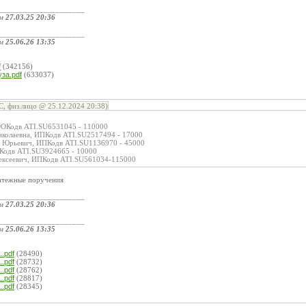
_____________________
ом
27.03.25 20:36
_____________________
ом
25.06.26 13:35
:
f
(342156)
уза.pdf
(633037)
, физ.лицо @ 25.12.2024 20:38)
ОКодв ATI.SU6531045 - 110000
Николаевна, ИПКодв ATI.SU2517494 - 17000
л Юрьевич, ИПКодв ATI.SU1136970 - 45000
ПКодв ATI.SU3924665 - 10000
лексеевич, ИПКодв ATI.SU561034-115000
атежные поручения
_____________________
ом
27.03.25 20:36
_____________________
ом
25.06.26 13:35
:
.pdf
(28490)
.pdf
(28732)
.pdf
(28762)
.pdf
(28817)
.pdf
(28345)