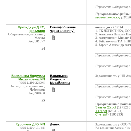
____________________
Перенесено модератор
Прикрепленные файлы:
приглашение.jpg
(18058
Президиум Д КС,
Семён(общение
оплата до 27.12.24
физ.лицо
через эл.почту)
1. ТК ЛОГИСТИКА, ООО
Общественное движение ,
2. Алексеева Наталия Н
Москва
3. Алякринский Михаил
Код:581877
4. Байрамукова Т.А. ИП
5. Бараев Александр Ал
#4
____________________
Перенесено модератор
____________________
Перенесено модератор
Васильева Людмила
Васильева
Задолженность у ИП Ан
Михайловна, ИП
Людмила
(ИНН:212904228004)
Михайловна
____________________
Экспедитор-перевозчик ,
Перенесено модератор
Чебоксары
Код:380458
____________________
Перенесено модератор
#5
Прикрепленные файлы
Заявка (2).pdf
(1975288
ТТН.pdf
(6803124)
Счет.pdf
(1585293)
Курочкин Д.Ю. ИП
Денис
Задолженность у ООО "Ф
(ИНН:615014171488)
Во вложении Заявка, Сче