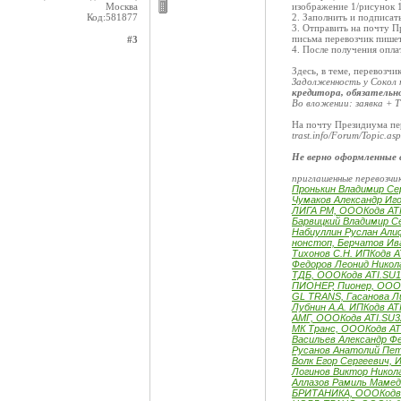
Москва
изображение 1/рисунок 1
Код:581877
2. Заполнить и подписат
3. Отправить на почту 
письма перевозчик пишет
#3
4. После получения опла
Здесь, в теме, перевозчи
Задолженность у Сокол 
кредитора, обязательн
Во вложении: заявка + 
На почту Президиума пе
trast.info/Forum/Topic.
Не верно оформленные 
приглашенные перевозчи
Пронькин Владимир Се
Чумаков Александр Иго
ЛИГА РМ, ОООКодв ATI
Барвицкий Владимир С
Набиуллин Руслан Али
нонстоп, Берчатов Ив
Тихонов С.Н. ИПКодв A
Федоров Леонид Никол
ТДБ, ОООКодв ATI.SU1
ПИОНЕР, Пионер, ОООК
GL TRANS, Гасанова Л
Лубнин А.А. ИПКодв AT
АМГ, ОООКодв ATI.SU3
МК Транс, ОООКодв AT
Васильев Александр Ф
Русанов Анатолий Пет
Волк Егор Сергеевич, 
Логинов Виктор Никол
Аллазов Рамиль Мамед
БРИТАНИКА, ОООКодв 