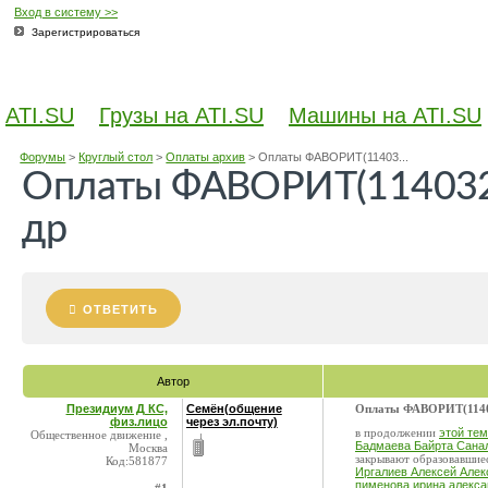
Вход в систему >>
Зарегистрироваться
ATI.SU
Грузы на ATI.SU
Машины на ATI.SU
Форумы
>
Круглый стол
>
Оплаты архив
>
Оплаты ФАВОРИТ(11403...
Оплаты ФАВОРИТ(114032
др
ОТВЕТИТЬ
Автор
Президиум Д КС,
Семён(общение
Оплаты ФАВОРИТ(11403
физ.лицо
через эл.почту)
в продолжении
этой те
Общественное движение ,
Бадмаева Байрта Сана
Москва
закрывают образовавшиес
Код:581877
Иргалиев Алексей Алек
пименова ирина алекса