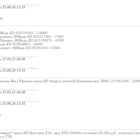
_____________________
ом
25.06.26 13:35
6)
Кодв ATI.SU6531045 - 110000
иколаевна, ИПКодв ATI.SU2517494 - 17000
 Юрьевич, ИПКодв ATI.SU1136970 - 45000
Кодв ATI.SU3924665 - 10000
ексеевич, ИПКодв ATI.SU561034-115000
_____________________
ом
27.03.25 20:36
_____________________
ом
25.06.26 13:35
джаева Инга Юрьевна перед ИП Захаров Дмитрий Владимирович, ИНН 12170022097, 5200
_____________________
ом
27.03.25 20:36
_____________________
ом
25.06.26 13:35
:
)
аворит" перед ИП Курочкин Д.Ю. (код АТИ 476944) составляет 65 000 руб., водитель Слес
т и ТТН.