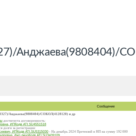
7)/Анджаева(9808404)/СО
Сообщение
27)/Анджаева(9808404)/СОКОЛ(4128120) и др
мы
достигнута договоренность:
ловна, ИПКодв ATI.SU4551518
я долги за регистрации:
сеевич, ИПКодв ATI.SU5315030
- На декабрь 2024 Претензий и НП на сумму 192 000
ндровна, физ.лицоКодв ATI.SU3439109