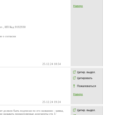
Наверх
ич , ИП Код 9192930
е о согласии
25.12.24 18:54
Цитир. выдел.
Цитировать
Пожаловаться
Наверх
25.12.24 19:24
Цитир. выдел.
т должен быть подписан по его названию - заявка,
не называть прикрепляемые документы стр 1/