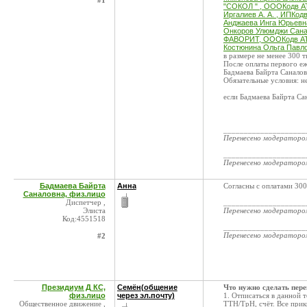
#1
"СОКОЛ " , ОООКодв A
Иргалиев А. А. , ИПКод
Анджаева Инга Юрьевна
Онкоров Улюмджи Сана
ФАВОРИТ, ОООКодв AT
Костюнина Ольга Павло
в размере не менее 300 
После оплаты первого е
Бадмаева Байрта Санало
Обязательные условия: н
если Бадмаева Байрта Са
____________________
Перенесено модератор
____________________
Перенесено модератор
Бадмаева Байрта
Анна
Согласны с оплатами 300
Саналовна, физ.лицо
Диспетчер ,
____________________
Элиста
Перенесено модератор
Код:4551518
____________________
Перенесено модератор
#2
Президиум Д КС,
Семён(общение
Что нужно сделать пере
физ.лицо
через эл.почту)
1. Отписаться в данной 
Общественное движение ,
ТТН/ТрН, счёт. Все прик