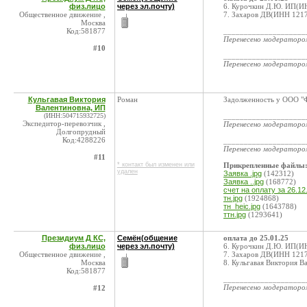
физ.лицо
через эл.почту)
6. Курочкин Д.Ю. ИП(И
Общественное движение ,
7. Захаров ДВ(ИНН 1217
Москва
Код:581877
____________________
Перенесено модератор
#10
____________________
Перенесено модератор
Кульгавая Виктория
Роман
Задолженность у ООО "Фа
Валентиновна, ИП
(ИНН:504715932725)
____________________
Экспедитор-перевозчик ,
Перенесено модератор
Долгопрудный
Код:4288226
____________________
Перенесено модератор
#11
* контакт был изменен или
Прикрепленные файлы
удален
Заявка .jpg
(142312)
Заявка ..jpg
(168772)
счет на оплату за 26.12
тн.jpg
(1924868)
тн_heic.jpg
(1643788)
ттн.jpg
(1293641)
Президиум Д КС,
Семён(общение
оплата до 25.01.25
физ.лицо
через эл.почту)
6. Курочкин Д.Ю. ИП(И
Общественное движение ,
7. Захаров ДВ(ИНН 1217
Москва
8. Кульгавая Виктория 
Код:581877
____________________
Перенесено модератор
#12
____________________