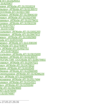
 ATI.SU1626551
I.SU625907
евна, ИПКодв ATI.SU3118224
рьевич, ИПКодв ATI.SU1136970
 ОООКодв ATI.SU3017340
йлович, ИПКодв ATI.SU3964159
нович, ИПКодв ATI.SU3114766
геевич, ИПКодв ATI.SU2279431
сеевич, ИПКодв ATI.SU561034
TI.SU977917
.SU1571358
сильевич, ИПКодв ATI.SU1691200
торович , ИПКодв ATI.SU3947972
евич , ИПКодв ATI.SU1692969
дв ATI.SU6531045
арович, ИПКодв ATI.SU1338196
Кодв ATI.SU2764974
ч, ИПКодв ATI.SU932751
 ATI.SU8738351
сильевич, ИПКодв ATI.SU3615699
рьевич, ИПКодв ATI.SU1136970
-ЛОГИСТИК, ОООКодв ATI.SU8579901
лаевич, ИПКодв ATI.SU2547021
евич, ИПКодв ATI.SU1475812
овна, ИПКодв ATI.SU618549
дровна, ИПКодв ATI.SU2966595
алентиновна, ИПКодв ATI.SU4288226
вич, ИПКодв ATI.SU2099589
колаевна, ИПКодв ATI.SU2517494
ирович, ИПКодв ATI.SU214321
вич, ИПКодв ATI.SU1293044
дв ATI.SU3924665
ATI.SU476944
I.SU3574087
_____________________
ом
27.03.25 20:36