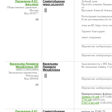
Президиум Д КС,
Семён(общение
Добрый день
физ.лицо
через эл.почту)
Просьба отвязать Бадмае
Общественное движение ,
от
Москва
Иргалиев Алексей Алекс
Код:581877
Регистрация подтвердил
Если договоренности по
#8
тема на КС https://avto-
Заранее благодарю
тикет отправлен
____________________
Перенесено модератор
____________________
Перенесено модератор
Васильева Людмила
Васильева
Задолженность у ИП Анд
Михайловна, ИП
Людмила
Во вложении Заявка, Сче
(ИНН:212904228004)
Михайловна
Экспедитор-перевозчик ,
Чебоксары
____________________
Код:380458
Перенесено модератор
#9
____________________
Перенесено модератор
Прикрепленные файлы
Заявка (4).pdf
(1975288
TTН.pdf
(6803124)
Счет и акт.pdf
(1585293
Президиум Д КС,
Семён(общение
оплата до 25.01.25