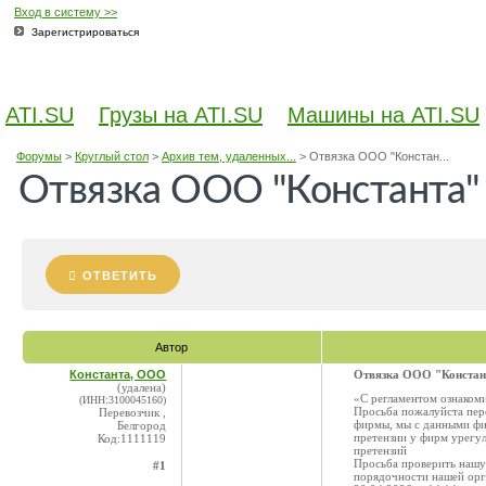
Вход в систему >>
Зарегистрироваться
ATI.SU
Грузы на ATI.SU
Машины на ATI.SU
Форумы
>
Круглый стол
>
Архив тем, удаленных...
>
Отвязка ООО "Констан...
Отвязка ООО "Константа"
ОТВЕТИТЬ
Автор
Константа, ООО
Отвязка ООО "Констан
(удалена)
«С регламентом ознаком
(ИНН:3100045160)
Просьба пожалуйста пере
Перевозчик ,
фирмы, мы с данными фир
Белгород
претензии у фирм урегул
Код:1111119
претензий
Просьба проверить нашу 
#1
порядочности нашей орг