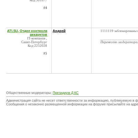
Код:581877
#4
ATI.SU, Отдел контроля
Андрей
1111119 заблокированы 
аккаунтов
IT-компания ,
____________________
Санкт-Петербург
Перенесено модератор
Код:2252028
#5
Общественные модераторы:
Президиум Д КС
Администрация сайта не несет ответственности за информацию, публикуемую в ф
Сообщения о незаконно размещенной информации на форуме присылайте на адр