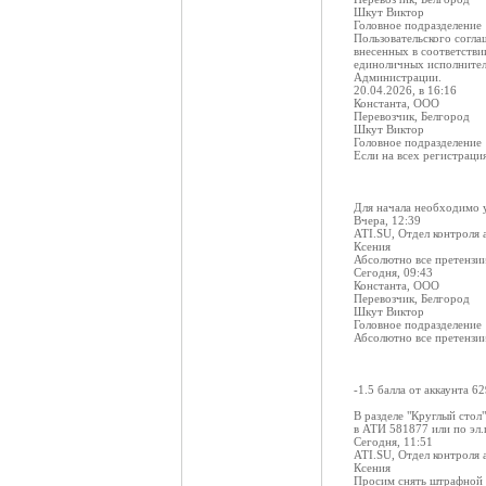
Шкут Виктор
Головное подразделение
Пользовательского согла
внесенных в соответств
единоличных исполнител
Администрации.
20.04.2026, в 16:16
Константа, ООО
Перевозчик, Белгород
Шкут Виктор
Головное подразделение
Если на всех регистраци
Для начала необходимо у
Вчера, 12:39
ATI.SU, Отдел контроля 
Ксения
Абсолютно все претензии
Сегодня, 09:43
Константа, ООО
Перевозчик, Белгород
Шкут Виктор
Головное подразделение
Абсолютно все претензии
-1.5 балла от аккаунта 
В разделе "Круглый стол
в АТИ 581877 или по эл.
Сегодня, 11:51
ATI.SU, Отдел контроля 
Ксения
Просим снять штрафной 