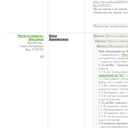
https://ati.su/firms/629332
Код 6293322
Мы не имели и не имеем 
обязательства, ведем че
____________________
Перенесено модератор
Честь и совесть,
Инна
Цитата
(Честь и совесть
физ.лицо
Данияровна
Цитата
(Честь и совест
Диспетчер ,
Санкт-Петербург
Цитата
(Президиум Д 
Код:1559792
При обращении на К
- ознакомиться с
Рег
#2
регламентом ознаком
- создаете свою тему
1. Если Вас "связа
тикеты
1.1 Если "Специалист
заявлений на "КС"
с
1.2 Описываете ситу
файла, без ссылки, вс
1.3 Все действующие
делается через "гипе
1.4 Указываете двух 
1.5 В случае положи
поручительство
2. Если Вас связало
2.1 В заявление прик
2.2 Прикладываете д
2.3 Указываете двух 
2.4 В случае положи
поручительство
3.Алгоритм перенос
- зарегистрироваться