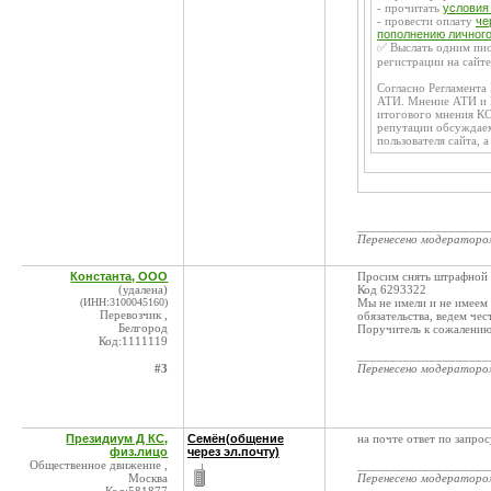
- прочитать
условия
- провести оплату
че
пополнению личного
✅ Выслать одним пись
регистрации на сайт
Согласно Регламента
АТИ. Мнение АТИ и К
итогового мнения КС
репутации обсуждаем
пользователя сайта, 
____________________
Перенесено модератор
Константа, ООО
Просим снять штрафной 
(удалена)
Код 6293322
(ИНН:3100045160)
Мы не имели и не имеем 
Перевозчик ,
обязательства, ведем че
Белгород
Поручитель к сожалению
Код:1111119
____________________
#3
Перенесено модератор
Президиум Д КС,
Семён(общение
на почте ответ по запрос
физ.лицо
через эл.почту)
Общественное движение ,
____________________
Москва
Перенесено модератор