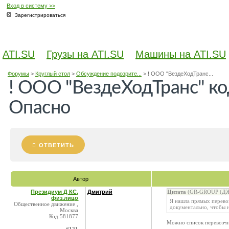
Вход в систему >>
Зарегистрироваться
ATI.SU
Грузы на ATI.SU
Машины на ATI.SU
Форумы
>
Круглый стол
>
Обсуждение подозрите...
>
! ООО "ВездеХодТранс...
! ООО "ВездеХодТранс" ко
Опасно
ОТВЕТИТЬ
Автор
Президиум Д КС,
Дмитрий
Цитата
(GR-GROUP (ДЖИ
физ.лицо
Я нашла прямых перево
Общественное движение ,
документально, чтобы 
Москва
Код:581877
Можно список перевозчи