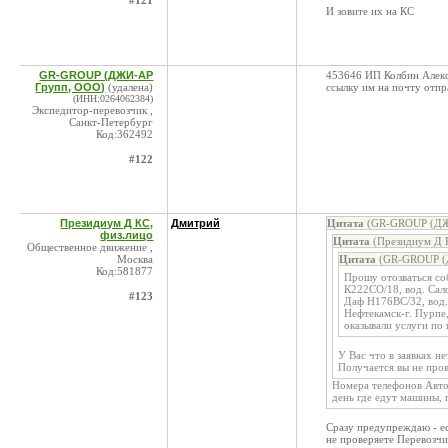
#121
И зовите их на КС
GR-GROUP (ДЖИ-АР
453646 ИП Колбин Алекс
Групп, ООО)
(удалена)
ссылку им на почту отпр
(ИНН:0264062384)
Экспедитор-перевозчик ,
Санкт-Петербург
Код:362492
#122
Президиум Д КС,
Дмитрий
Цитата
(GR-GROUP (ДЖИ
физ.лицо
Цитата
(Президиум Д К
Общественное движение ,
Москва
Цитата
(GR-GROUP (Д
Код:581877
Прошу отозваться со
К222СО/18, вод. Сал
#123
Даф Н176ВС/32, вод.
Нефтекамск-г. Пурпе,
оказывали услуги по
У Вас что в заявках н
Получается вы не пров
Номера телефонов Автоэ
день где едут машины, 
Сразу предупреждаю - ес
не проверяете Перевозчи