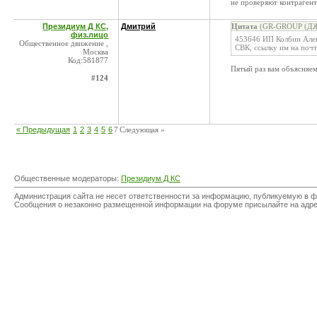
не проверяют контрагент
Президиум Д КС,
Дмитрий
Цитата
(GR-GROUP (ДЖИ
физ.лицо
453646 ИП Колбин Алек
Общественное движение ,
СВК, ссылку им на почт
Москва
Код:581877
Пятый раз вам объясняем
#124
« Предыдущая
1
2
3
4
5
6
7
Следующая »
Общественные модераторы:
Президиум Д КС
Администрация сайта не несет ответственности за информацию, публикуемую в ф
Сообщения о незаконно размещенной информации на форуме присылайте на адр