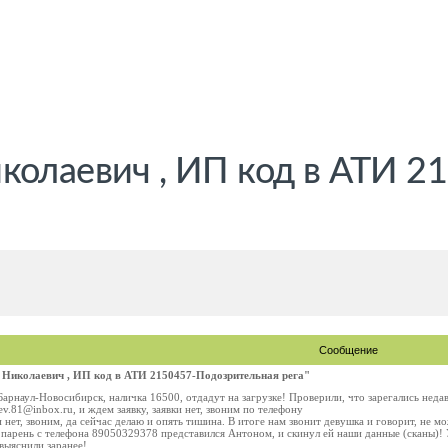
колаевич , ИП код в АТИ 2
Сообщение
Николаевич , ИП код в АТИ 2150457-Подозрительная рега"
Барнаул-Новосибирск, наличка 16500, отдадут на загрузке! Проверили, что зарегались неда
ev.81@inbox.ru, и ждем заявку, заявки нет, звоним по телефону
ки нет, звоним, да сейчас делаю и опять тишина. В итоге нам звонит девушка и говорит, не 
 парень с телефона 89050329378 представился Антоном, и скинул ей наши данные (сканы)! У
выяснили заранее!