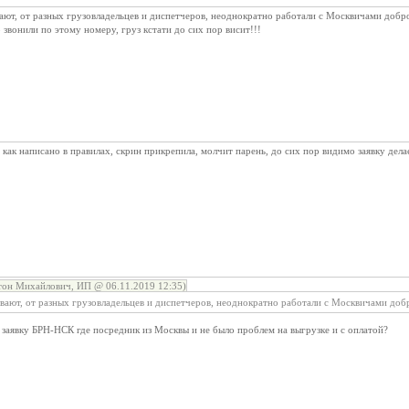
ают, от разных грузовладельцев и диспетчеров, неоднократно работали с Москвичами доб
звонили по этому номеру, груз кстати до сих пор висит!!!
 как написано в правилах, скрин прикрепила, молчит парень, до сих пор видимо заявку дела
он Михайлович, ИП @ 06.11.2019 12:35)
вают, от разных грузовладельцев и диспетчеров, неоднократно работали с Москвичами до
заявку БРН-НСК где посредник из Москвы и не было проблем на выгрузке и с оплатой?