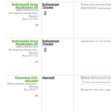
Бобровский Антон
Бобровская
Разные предложения быв
Михайлович, ИП
Татьяна
89663644503 изначально 
(ИНН:224901051013)
Экспедитор-перевозчик ,
Барнаул
Код:1527152
#4
Бобровский Антон
Бобровская
пригласили его по почте,
Михайлович, ИП
Татьяна
(ИНН:224901051013)
Экспедитор-перевозчик ,
Барнаул
Код:1527152
#5
Президиум Д КС,
Дмитрий
Цитата
(Бобровский Ант
физ.лицо
Разные предложения бы
Общественное движение ,
Москва
Код:581877
Покажите мне хоть одну 
#6