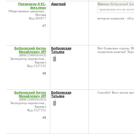
Президиум Д КС,
Дмитрий
Цитата
(Бобровский Ант
физ.лицо
пригласили его по почт
Общественное движение ,
Москва
Код:581877
вечером покрасим - обсу
#7
Бобровский Антон
Бобровская
Вот буквально ездили, Н
Михайлович, ИП
Татьяна
подкупила наличка! Хор
(ИНН:224901051013)
Экспедитор-перевозчик ,
Барнаул
Код:1527152
#8
Бобровский Антон
Бобровская
Спасибо! Кого могли пре
Михайлович, ИП
Татьяна
(ИНН:224901051013)
Экспедитор-перевозчик ,
Барнаул
Код:1527152
#9