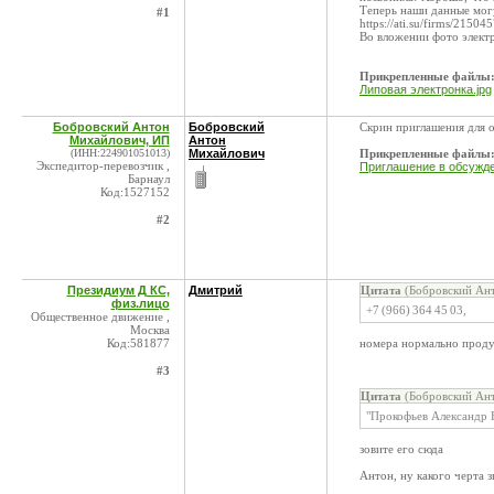
Теперь наши данные могу
#1
https://ati.su/firms/2150
Во вложении фото электр
Прикрепленные файлы
Липовая электронка.jpg
Бобровский Антон
Бобровский
Скрин приглашения для 
Михайлович, ИП
Антон
(ИНН:224901051013)
Михайлович
Прикрепленные файлы
Экспедитор-перевозчик ,
Приглашение в обсужд
Барнаул
Код:1527152
#2
Президиум Д КС,
Дмитрий
Цитата
(Бобровский Ант
физ.лицо
+7 (966) 364 45 03,
Общественное движение ,
Москва
Код:581877
номера нормально прод
#3
Цитата
(Бобровский Ант
"Прокофьев Александр 
зовите его сюда
Антон, ну какого черта 