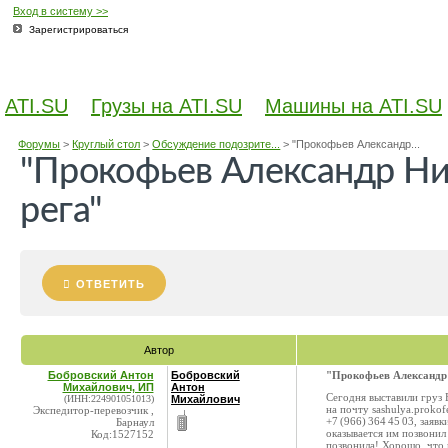
Вход в систему >>
Зарегистрироваться
ATI.SU
Грузы на ATI.SU
Машины на ATI.SU
Форумы
>
Круглый стол
>
Обсуждение подозрите...
>
"Прокофьев Александр...
"Прокофьев Александр Ни
рега"
ОТВЕТИТЬ
Автор
Бобровский Антон
Бобровский
"Прокофьев Александр 
Михайлович, ИП
Антон
Сегодня выставили груз 
(ИНН:224901051013)
Михайлович
на почту sashulya.prokof
Экспедитор-перевозчик ,
+7 (966) 364 45 03, заяв
Барнаул
оказывается им позвонил
Код:1527152
позвонила! Хорошо, что 