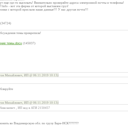
т еще где-то высплыть! Внимательно проверяйте адреса электронной почты и телефоны!
457/info - вот эта фирма от которой выставлен груз!
онки с которой прислали наши данные!!! У нас другая почта!!!
:
(34724)
обсуждения темы прикрепила!
:
ение темы.docx
(145037)
он Михайлович, ИП @ 06.11.2019 10:13)
ублируйте
он Михайлович, ИП @ 06.11.2019 10:13)
Николаевич , ИП код в АТИ 2150457
звонить во Владимирскую обл. по грузу Барн-НСК???????