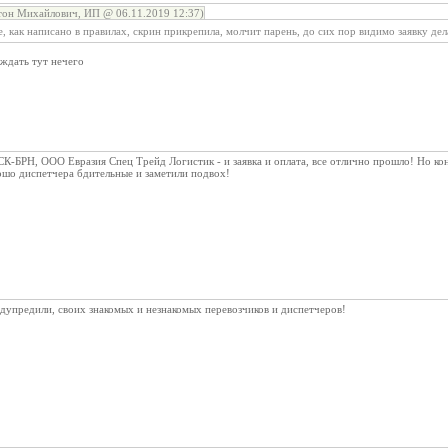
он Михайлович, ИП @ 06.11.2019 12:37)
е, как написано в правилах, скрин прикрепила, молчит парень, до сих пор видимо заявку дел
ждать тут нечего
СК-БРН, ООО Евразия Спец Трейд Логистик - и заявка и оплата, все отлично прошло! Но ко
ошо диспетчера бдительные и заметили подвох!
дупредили, своих знакомых и незнакомых перевозчиков и диспетчеров!