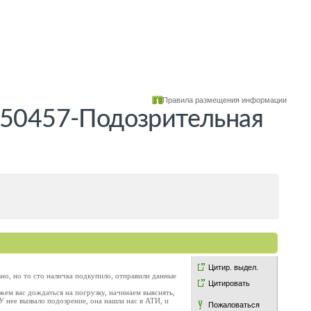
Правила размещения информации
150457-Подозрительная
Цитир. выдел.
вно, но то сто наличка подкупило, отправили данные
Цитировать
можем вас дождаться на погрузку, начинаем выяснять,
 нее вызвало подозрение, она нашла нас в АТИ, и
Пожаловаться