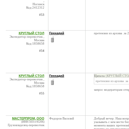
,
Ногинск
Код:2412312
#53
КРУГЛЫЙ СТОЛ
Геннадий
претензии из архива .за 
Экспедитор-перевозчик ,
Москва
Код:1858658
#54
КРУГЛЫЙ СТОЛ
Геннадий
Цитата
(КРУГЛЫЙ СТОЛ 
Экспедитор-перевозчик ,
претензии из архива .з
Москва
Код:1858658
запрос модераторам отп
#55
МАСТЕРПРОМ, ООО
Федоров Василий
Добрый вечер. Наш вопро
(ИНН:5031145206)
указывать с кем вести би
Грузовладелец-перевозчик
момента ваших претензий
,
чувство не справедливост