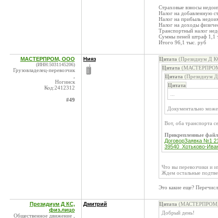
Страховые взносы недоим
Налог на добавленную ст
Налог на прибыль недоим
Налог на доходы физичес
Транспортный налог недо
Суммы пеней штраф 1,1 т
Итого 96,1 тыс. руб
МАСТЕРПРОМ, ООО
Нияз
Цитата
(Президиум Д КС
(ИНН:5031145206)
Цитата
(МАСТЕРПРОМ,
Грузовладелец-перевозчик
,
Цитата
(Президиум Д 
Ногинск
Цитата
Код:2412312
...
#49
Документально може
Вот, оба транспорта с
Прикрепленные фай
ДоговорЗаявка №1 214
39540_Хотьково-Иван
Что вы перевозчики и и
Ждем остальные подтв
Это какие еще? Перечисл
Президиум Д КС,
Дмитрий
Цитата
(МАСТЕРПРОМ, 
физ.лицо
Добрый день!
Общественное движение ,