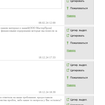
Цитировать
Пожаловаться
Наверх
08.02.24 12:00
 Вы нашли материал о нашей(ООО МастерПром)
Цитир. выдел.
 с финансовыми издержками которые мы понесли за
Цитировать
Пожаловаться
Наверх
18.12.24 17:33
Цитир. выдел.
Цитировать
Пожаловаться
Наверх
18.12.24 18:39
и ответили на ваши требования: предоставили
Цитир. выдел.
мства пройти, либо какие то вопросы у Вас остались?