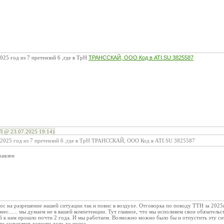
2025 год из 7 претензий 6 ,где в ТрН
ТРАНССКАЙ, ООО Код в ATI.SU 3825587
@ 23.07.2025 19:14)
а 2025 год из 7 претензий 6 ,где в ТрН ТРАНССКАЙ, ООО Код в ATI.SU 3825587
равлен
с на разрешение нашей ситуации так и повис в воздухе. Отговорка по поводу ТТН за 2025г
знес...... мы думаем не в вашей компетенции. Тут главное, что мы исполняем свои обязател
 к нам прошло почти 2 года. И мы работаем. Возможно можно было бы и отпустить эту си
и заставляет довести дело до конца.