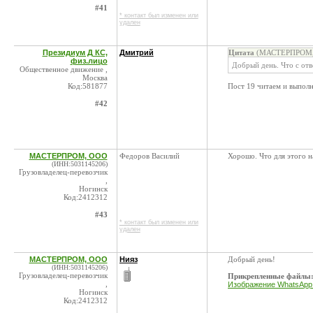
#41
* контакт был изменен или
удален
Президиум Д КС,
Дмитрий
Цитата
(МАСТЕРПРОМ, 
физ.лицо
Добрый день. Что с отв
Общественное движение ,
Москва
Код:581877
Пост 19 читаем и выпол
#42
МАСТЕРПРОМ, ООО
Федоров Василий
Хорошо. Что для этого н
(ИНН:5031145206)
Грузовладелец-перевозчик
,
Ногинск
Код:2412312
#43
* контакт был изменен или
удален
МАСТЕРПРОМ, ООО
Нияз
Добрый день!
(ИНН:5031145206)
Грузовладелец-перевозчик
Прикрепленные файлы
,
Изображение WhatsApp 
Ногинск
Код:2412312