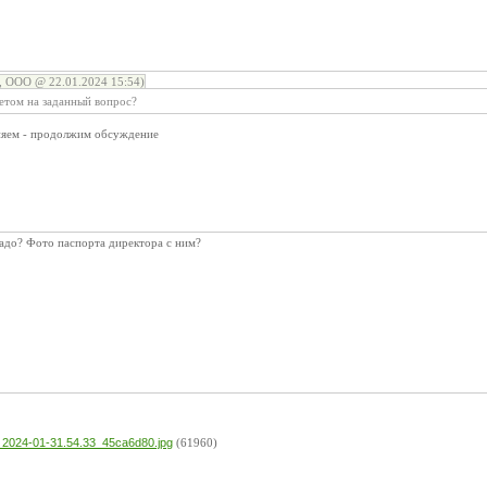
ООО @ 22.01.2024 15:54)
етом на заданный вопрос?
няем - продолжим обсуждение
адо? Фото паспорта директора с ним?
:
2024-01-31.54.33_45ca6d80.jpg
(61960)