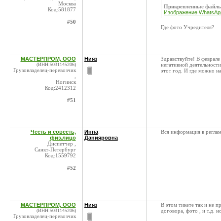
Москва
Прикрепленные файл
Код:581877
Изображение WhatsApp
#50
Где фото Учредителя?
МАСТЕРПРОМ, ООО
Нияз
Здравствуйте! В феврал
(ИНН:5031145206)
негативной деятельности
Грузовладелец-перевозчик
этот год. И где можно н
,
Ногинск
Код:2412312
#51
Честь и совесть,
Инна
Вся информация в регла
физ.лицо
Данияровна
Диспетчер ,
Санкт-Петербург
Код:1559792
#52
МАСТЕРПРОМ, ООО
Нияз
В этом тикете так и не 
(ИНН:5031145206)
договора, фото , и т.д.
Грузовладелец-перевозчик