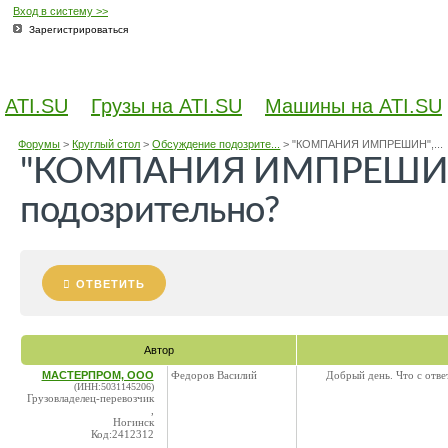
Вход в систему >>
Зарегистрироваться
ATI.SU
Грузы на ATI.SU
Машины на ATI.SU
Форумы
>
Круглый стол
>
Обсуждение подозрите...
>
"КОМПАНИЯ ИМПРЕШИН",...
"КОМПАНИЯ ИМПРЕШИН",
подозрительно?
ОТВЕТИТЬ
Автор
МАСТЕРПРОМ, ООО
Федоров Василий
Добрый день. Что с отве
(ИНН:5031145206)
Грузовладелец-перевозчик
,
Ногинск
Код:2412312