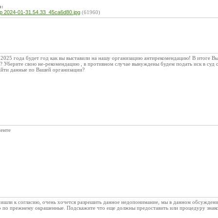
ы:
 2024-01-31.54.33_45ca6d80.jpg
(61960)
е 2025 года будет год как вы выставили на нашу организацию антирекомендацию! В итоге
? Уберите свою не-рекомендацию , в противном случае вынуждены будем подать иск в суд
айти данные по Вашей организации?
менте
пришли к согласию, очень хочется разрешить данное недопонимание, мы в данном обсуждени
 но по прежнему окрашенные. Подскажите что еще должны предоставить или процедуру знако