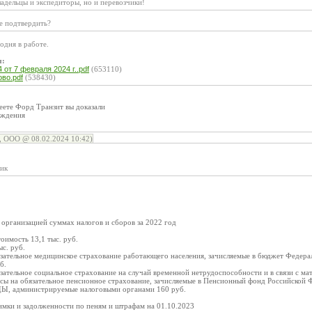
адельцы и экспедиторы, но и перевозчики!
е подтвердить?
одня в работе.
ы:
от 7 февраля 2024 г..pdf
(653110)
во.pdf
(538430)
еете Форд Транзит вы доказали
рждения
ООО @ 08.02.2024 10:42)
чик
организацией суммах налогов и сборов за 2022 год
оимость 13,1 тыс. руб.
ыс. руб.
язательное медицинское страхование работающего населения, зачисляемые в бюджет Федера
б.
зательное социальное страхование на случай временной нетрудоспособности и в связи с мат
сы на обязательное пенсионное страхование, зачисляемые в Пенсионный фонд Российской Ф
администрируемые налоговыми органами 160 руб.
имки и задолженности по пеням и штрафам на 01.10.2023