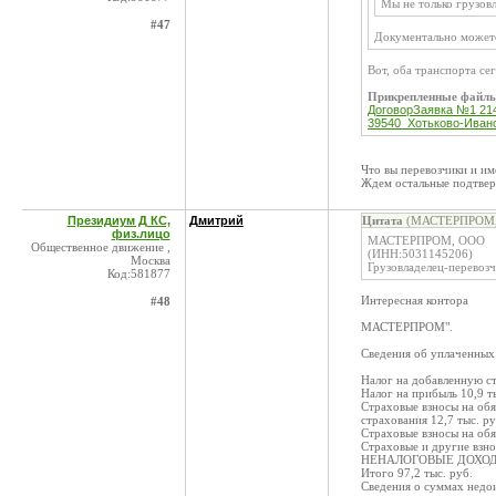
Мы не только грузовл
#47
Документально может
Вот, оба транспорта сег
Прикрепленные файл
ДоговорЗаявка №1 214 
39540_Хотьково-Ивано
Что вы перевозчики и им
Ждем остальные подтве
Президиум Д КС,
Дмитрий
Цитата
(МАСТЕРПРОМ, 
физ.лицо
МАСТЕРПРОМ, ООО
Общественное движение ,
(ИНН:5031145206)
Москва
Грузовладелец-перевоз
Код:581877
Интересная контора
#48
МАСТЕРПРОМ".
Сведения об уплаченных 
Налог на добавленную ст
Налог на прибыль 10,9 т
Страховые взносы на об
страхования 12,7 тыс. ру
Страховые взносы на обя
Страховые и другие взно
НЕНАЛОГОВЫЕ ДОХОДЫ, 
Итого 97,2 тыс. руб.
Сведения о суммах недо