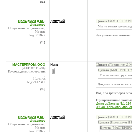
#44
Президиум Д КС,
Дмитрий
Цитата
(МАСТЕРПРОМ, 
физ.лицо
Мы не только грузовлад
Общественное движение ,
Москва
Код:581877
Документально можете п
#45
МАСТЕРПРОМ, ООО
Нияз
Цитата
(Президиум Д КС
(ИНН:5031145206)
Цитата
(МАСТЕРПРОМ,
Грузовладелец-перевозчик
,
Мы не только грузовла
Ногинск
Код:2412312
Документально можете
#46
Вот, оба транспорта сего
Прикрепленные файлы
ДоговорЗаявка №1 214 о
39540_Хотьково-Иванов
Президиум Д КС,
Дмитрий
Цитата
(МАСТЕРПРОМ, 
физ.лицо
Цитата
(Президиум Д К
Общественное движение ,
Москва
Цитата
(МАСТЕРПРОМ
Код:581877