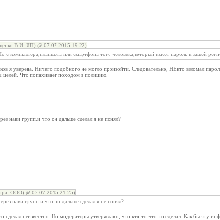
енко В.И. ИП) @ 07.07.2015 19:22)
 с компьютера,планшета или смартфона того человека,который имеет пароль к вашей реги
иков я уверена. Ничего подобного не могло произойти. Следовательно, НЕкто взломал пар
х целей. Что попахивает походом в полицию.
рез нави групп.и что он дальше сделал я не понял?
ора, ООО) @ 07.07.2015 21:25)
ерез нави групп.и что он дальше сделал я не понял?
чего сделал неизвестно. Но модераторы утверждают, что кто-то что-то сделал. Как бы эту и