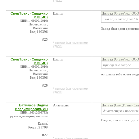
удален
СпецТранс (Сыщенко
Вадим
Цитата
(GruzoVoz, ООО 
В.И. ИП)
Там один заход был? А 
(ИНН:140800012010)
Перевозчик ,
Волжский
Заход был один единств
Код:140396
#25
* контакт был изменен или
удален
СпецТранс (Сыщенко
Вадим
Цитата
(GruzoVoz, ООО 
В.И. ИП)
щас сделаю запрос..
(ИНН:140800012010)
Перевозчик ,
Волжский
отправил тебе ответ мод
Код:140396
#26
* контакт был изменен или
удален
Батманов Вадим
Анастасия
Цитата
(СпецТранс (Сыщ
Владимирович, ИП
Анастасия,как поясните
(ИНН:166012006753)
Грузовладелец-перевозчик
,
Вадим, что происходит? 
Казань
Код:2521709
#27
* контакт был изменен или