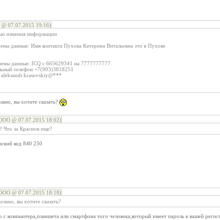
@ 07.07.2015 19:16)
ью измения информации
ены данные: Имя контакта Пухова Катерина Витальевна это в Пухове
нены данные: ICQ с 665629341 на 7777777777
льный телефон +7(903)3818251
 aleksandr.krasovskiy@***
лано, вы хотите сказать?
ООО @ 07.07.2015 18:02)
? Что за Краснов еще?
ский код 840 250
ООО @ 07.07.2015 18:18)
елано, вы хотите сказать?
с компьютера,планшета или смартфона того человека,который имеет пароль к вашей регис