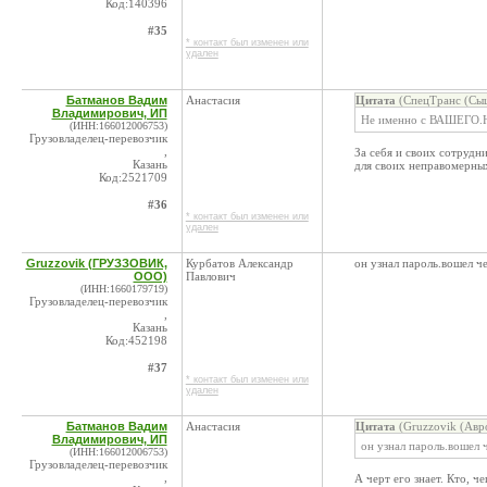
Код:140396
#35
* контакт был изменен или
удален
Батманов Вадим
Анастасия
Цитата
(СпецТранс (Сыщ
Владимирович, ИП
Не именно с ВАШЕГО.Но
(ИНН:166012006753)
Грузовладелец-перевозчик
,
За себя и своих сотрудн
Казань
для своих неправомерны
Код:2521709
#36
* контакт был изменен или
удален
Gruzzovik (ГРУЗЗОВИК,
Курбатов Александр
он узнал пароль.вошел че
ООО)
Павлович
(ИНН:1660179719)
Грузовладелец-перевозчик
,
Казань
Код:452198
#37
* контакт был изменен или
удален
Батманов Вадим
Анастасия
Цитата
(Gruzzovik (Авр
Владимирович, ИП
он узнал пароль.вошел ч
(ИНН:166012006753)
Грузовладелец-перевозчик
,
А черт его знает. Кто, 