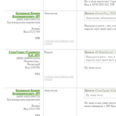
Ну и коль выступил "гар
Код в АТИ (ID) 452 198
Батманов Вадим
Анастасия
Цитата
(GruzoVoz, ООО 
Владимирович, ИП
Анастасия..объясните на
(ИНН:166012006753)
Грузовладелец-перевозчик
,
Выходил в реги - это, я
Казань
пароль черт знает кого (
Код:2521709
#30
* контакт был изменен или
удален
СпецТранс (Сыщенко
Вадим
Цитата
(Н.НавиГрупп", 
В.И. ИП)
Выходил в реги - это, 
(ИНН:140800012010)
пароль черт знает кого 
Перевозчик ,
Волжский
Код:140396
Ну типа того.
#31
* контакт был изменен или
удален
Батманов Вадим
Анастасия
Цитата
(СпецТранс (Сыщ
Владимирович, ИП
Ну типа того.
(ИНН:166012006753)
Грузовладелец-перевозчик
,
Не знаю я как такое мог
Казань
меня связывало с ИП Кра
Код:2521709
#32