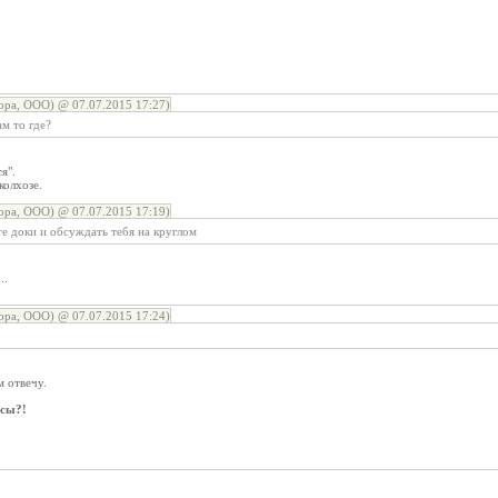
ора, ООО) @ 07.07.2015 17:27)
ам то где?
я".
колхозе.
ора, ООО) @ 07.07.2015 17:19)
те доки и обсуждать тебя на круглом
..
ора, ООО) @ 07.07.2015 17:24)
!
м отвечу.
осы?!