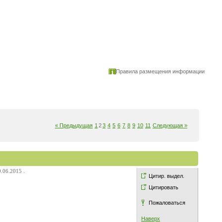
Правила размещения информации
« Предыдущая
1
2
3
4
5
6
7
8
9
10
11
Следующая »
.06.2015 .
Цитир. выдел.
Цитировать
Пожаловаться
Наверх