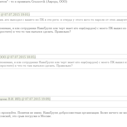
антом" - то и привязать Gruzzovik (Аврора, ООО)
@ 07.07.2015 19:01)
м..кто выходил с вашего но ПК в эти реги. и откуда у этого кого-то пароли от этих аккаунто
 понимаю, я или сотрудники НавиГрупп или черт знает кто еще(пардон) с моего ПК вышел из
простите) и что-то там пытался сделать. Правильно?
ООО @ 07.07.2015 18:05)
я понимаю, я или сотрудники НавиГрупп или черт знает кто еще(пардон) с моего ПК вышел и
(простите) и что-то там пытался сделать. Правильно?
енко В.И. ИП) @ 07.07.2015 19:09)
ло произойти. Понятия не имею. НавиГрупп добросовестная организация. Более ничего не м
совский, это срыв погрузки в Москве.