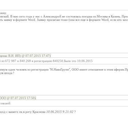
ржку.
вский. В мае сего года у нас с Александрой не состоялась поездка из Москвы в Казань. Прил
ь заявку в формате Word. Заявку прилагаю тоже (она все еще в формате Word, если кто зах
:
енко В.И. ИП) @ 07.07.2015 17:47)
 из 672 987 и 840 268 в регистрацию 840250.Было это 10.06.2015
нимум один человек из регистрации "Н.НавиГрупп", ООО имеет отношение к этим аферам.П
ля входа !
ООО @ 07.07.2015 17:50)
совский
вход с вашего пк в регу Краснова
10.06.2015 9:21:02
?