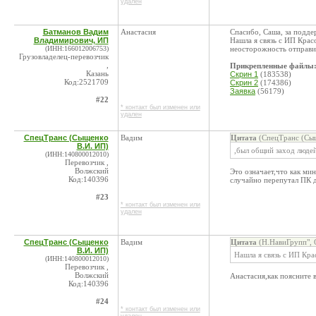
удален
Батманов Вадим
Анастасия
Спасибо, Саша, за подде
Владимирович, ИП
Нашла я связь с ИП Красо
(ИНН:166012006753)
неосторожность отправит
Грузовладелец-перевозчик
,
Прикрепленные файлы
Казань
Скрин 1
(183538)
Код:2521709
Скрин 2
(174386)
Заявка
(56179)
#22
* контакт был изменен или
удален
СпецТранс (Сыщенко
Вадим
Цитата
(СпецТранс (Сыщ
В.И. ИП)
,был общий заход людей
(ИНН:140800012010)
Перевозчик ,
Волжский
Это означает,что как ми
Код:140396
случайно перепутал ПК д
#23
* контакт был изменен или
удален
СпецТранс (Сыщенко
Вадим
Цитата
(Н.НавиГрупп", 
В.И. ИП)
Нашла я связь с ИП Кра
(ИНН:140800012010)
Перевозчик ,
Волжский
Анастасия,как поясните 
Код:140396
#24
* контакт был изменен или