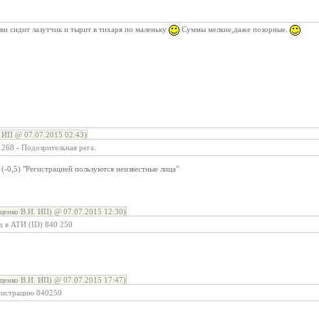
ви сидит лазутчик и тырит в тихаря по маленьку
Суммы мелкие,даже позорные.
 ИП @ 07.07.2015 02:43)
268 - Подозрительная рега.
 (-0,5) "Регистрацией пользуются неизвестные лица"
енко В.И. ИП) @ 07.07.2015 12:30)
д в АТИ (ID) 840 250
енко В.И. ИП) @ 07.07.2015 17:47)
егистрацию 840250