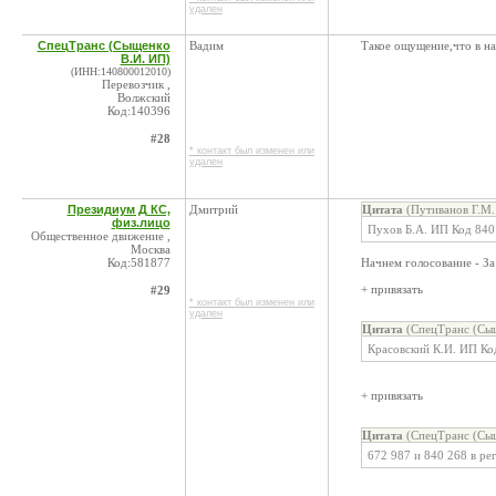
удален
СпецТранс (Сыщенко
Вадим
Такое ощущение,что в на
В.И. ИП)
(ИНН:140800012010)
Перевозчик ,
Волжский
Код:140396
#28
* контакт был изменен или
удален
Президиум Д КС,
Дмитрий
Цитата
(Путиванов Г.М.
физ.лицо
Пухов Б.А. ИП Код 840 
Общественное движение ,
Москва
Код:581877
Начнем голосование - За
+ привязать
#29
* контакт был изменен или
удален
Цитата
(СпецТранс (Сыщ
Красовский К.И. ИП Ко
+ привязать
Цитата
(СпецТранс (Сыщ
672 987 и 840 268 в р