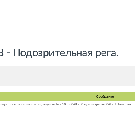
8 - Подозрительная рега.
Сообщение
дераторов,был общий заход людей из 672 987 и 840 268 в регистрацию 840250.Было это 10