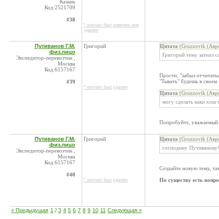
Казань
Код:2521709
#38
* контакт был изменен или
удален
Путиванов Г.М.
Григорий
Цитата
(Gruzzovik (Авр
физ.лицо
Григорий тему затеил с
Экспедитор-перевозчик ,
Москва
Код:6157167
Прости, "забыл отчитатьс
"Тыкать" будешь в своем 
#39
* контакт был удален
Цитата
(Gruzzovik (Авр
могу сделать каки хош 
Попробуйте, уважаемый.
Путиванов Г.М.
Григорий
Цитата
(Gruzzovik (Авр
физ.лицо
господину Путиванову
Экспедитор-перевозчик ,
Москва
Код:6157167
Создайте новую тему, та
#40
По существу есть вопр
* контакт был удален
« Предыдущая
1
2
3
4
5
6
7
8
9
10
11
Следующая »