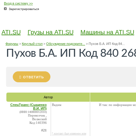
Вход в систему >>
Зарегистрироваться
ATI.SU
Грузы на ATI.SU
Машины на ATI.SU
Форумы
>
Круглый стол
>
Обсуждение подозрите...
>
Пухов Б.А. ИП Код 84...
Пухов Б.А. ИП Код 840 26
ОТВЕТИТЬ
Автор
СпецТранс (Сыщенко
Вадим
И так: по информации мо
В.И. ИП)
(ИНН:140800012010)
Перевозчик ,
Волжский
Код:140396
#21
* контакт был изменен или