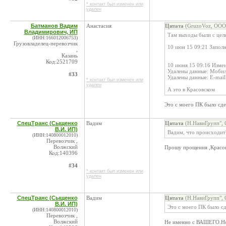
* контакт был изменен или
удален
Батманов Вадим
Анастасия
Цитата
(GruzoVoz, ООО 
Владимирович, ИП
Там выходы были с цел
(ИНН:166012006753)
Грузовладелец-перевозчик
10 июн 15 09:21 Заполн
,
Казань
Код:2521709
10 июня 15 09:16 Изме
Удалены данные: Моби
#33
Удалены данные: E-mail
* контакт был изменен или
удален
А это в Красовском
Это с моего ПК было сде
СпецТранс (Сыщенко
Вадим
Цитата
(Н.НавиГрупп", 
В.И. ИП)
Вадим, что происходит
(ИНН:140800012010)
Перевозчик ,
Волжский
Прошу прощения ,Красов
Код:140396
#34
* контакт был изменен или
удален
СпецТранс (Сыщенко
Вадим
Цитата
(Н.НавиГрупп", 
В.И. ИП)
Это с моего ПК было сд
(ИНН:140800012010)
Перевозчик ,
Волжский
Не именно с ВАШЕГО.Но 