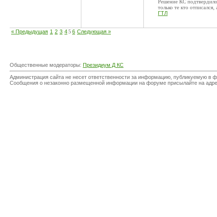
Решение КС подтвердилос
только те кто отписался,
ГТЛ
« Предыдущая
1
2
3
4
5
6
Следующая »
Общественные модераторы:
Президиум Д КС
Администрация сайта не несет ответственности за информацию, публикуемую в ф
Сообщения о незаконно размещенной информации на форуме присылайте на адр