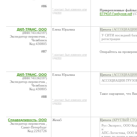
#86
* контакт был изменен или
Прикрепленные файлы
удален
ЕГРЮЛ Горбунов.pdf
(1
ДИЛ-ТРАНС, ООО
Елена Юрьевна
Цитата
(АССОЦИАЦИЯ Г
(ИНН:7451362197)
У СИТИ последний балан
Экспедитор-перевозчик ,
регистрации
Челябинск
Код:430805
#87
Опирайтесь на проверен
* контакт был изменен или
удален
ДИЛ-ТРАНС, ООО
Елена Юрьевна
Цитата
(АССОЦИАЦИЯ Г
(ИНН:7451362197)
АССОЦИАЦИЯ ГРУЗОВ
Экспедитор-перевозчик ,
Челябинск
Код:430805
Такое ощущение, что Ва
#88
* контакт был изменен или
удален
Справедливость, ООО
Женя5
Цитата
(КРУГЛЫЙ СТОЛ 
Экспедитор-перевозчик ,
Рус-Экспресс, ООО Ко
Санкт-Петербург
и
Код:2292726
АПС-Логистика, ООО К
в тему по почте и мес