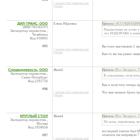
* контакт был изменен или
удален
ДИЛ-ТРАНС, ООО
Елена Юрьевна
Цитата
(АССОЦИАЦИЯ Г
(ИНН:7451362197)
Перевозчики не хотят у
Экспедитор-перевозчик ,
что ПОДОРОЖЕ и влипа
Челябинск
Код:430805
#95
Вы тоже выставляли 2 пр
* контакт был изменен или
удален
Как-то вы так рьяно защи
Справедливость, ООО
Женя5
Цитата
(Рус-Экспресс, 
Экспедитор-перевозчик ,
К сожалению, получить
Санкт-Петербург
Код:2292726
Как и получить теперь п
#96
Что вам мешало брать тр
* контакт был изменен или
удален
КРУГЛЫЙ СТОЛ
Женя4
Цитата
(Рус-Экспресс, 
Экспедитор-перевозчик ,
По всем, перевозкам, к
Москва
Код:1858658
последний платеж был 08
оплатить им напрямую ?
#97
* контакт был изменен или