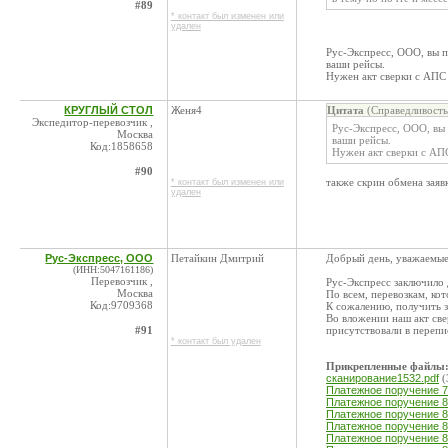
#89
* контакт был изменен или
удален
Рус-Экспресс, ООО, вы п
ваши рейсы.
Нужен акт сверки с АПС
КРУГЛЫЙ СТОЛ
Женя4
Цитата
(Справедливость
Экспедитор-перевозчик ,
Рус-Экспресс, ООО, вы 
Москва
ваши рейсы.
Код:1858658
Нужен акт сверки с АП
#90
также скрин обмена заяв
* контакт был изменен или
удален
Рус-Экспресс, ООО
Петайкин Дмитрий
Добрый день, уважаемые
(ИНН:5047161186)
Перевозчик ,
Рус-Экспресс заключило 
Москва
По всем, перевозкам, ко
Код:9709368
К сожалению, получить з
Во вложении наш акт све
#91
присутствовали в перепи
* контакт был удален
Прикрепленные файлы
сканирование1532.pdf
(
Платежное поручение 77
Платежное поручение 80
Платежное поручение 80
Платежное поручение 83
Платежное поручение 84