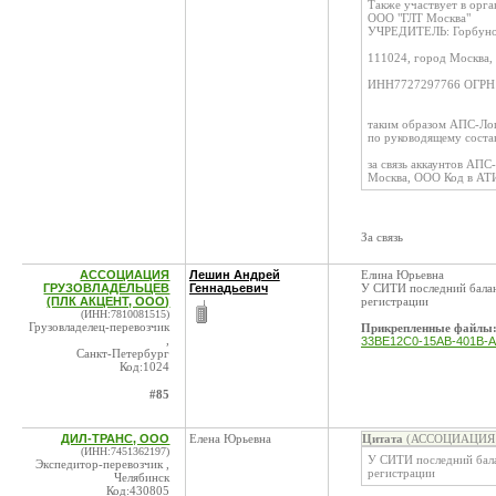
Также участвует в орга
ООО "ГЛТ Москва"
УЧРЕДИТЕЛЬ: Горбунов
111024, город Москва, у
ИНН7727297766 ОГРН1
таким образом АПС-Лог
по руководящему соста
за связь аккаунтов АП
Москва, ООО Код в АТ
За связь
АССОЦИАЦИЯ
Лешин Андрей
Елина Юрьевна
ГРУЗОВЛАДЕЛЬЦЕВ
Геннадьевич
У СИТИ последний баланс
(ПЛК АКЦЕНТ, ООО)
регистрации
(ИНН:7810081515)
Грузовладелец-перевозчик
Прикрепленные файлы
,
33BE12C0-15AB-401B-A
Санкт-Петербург
Код:1024
#85
ДИЛ-ТРАНС, ООО
Елена Юрьевна
Цитата
(АССОЦИАЦИЯ Г
(ИНН:7451362197)
У СИТИ последний балан
Экспедитор-перевозчик ,
регистрации
Челябинск
Код:430805