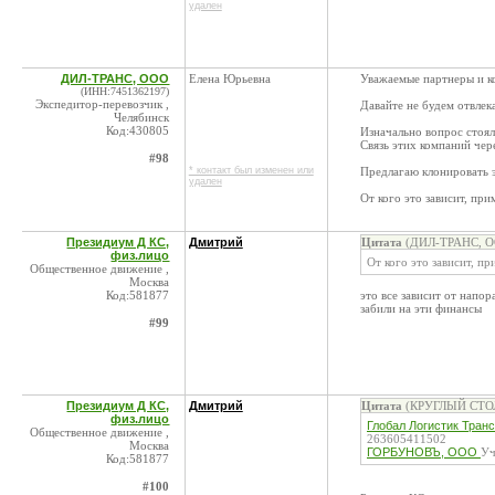
удален
ДИЛ-ТРАНС, ООО
Елена Юрьевна
Уважаемые партнеры и ко
(ИНН:7451362197)
Экспедитор-перевозчик ,
Давайте не будем отвлек
Челябинск
Код:430805
Изначально вопрос стоя
Связь этих компаний чер
#98
* контакт был изменен или
Предлагаю клонировать 
удален
От кого это зависит, пр
Президиум Д КС,
Дмитрий
Цитата
(ДИЛ-ТРАНС, ОО
физ.лицо
От кого это зависит, п
Общественное движение ,
Москва
Код:581877
это все зависит от напор
забили на эти финансы
#99
Президиум Д КС,
Дмитрий
Цитата
(КРУГЛЫЙ СТОЛ 
физ.лицо
Глобал Логистик Тран
Общественное движение ,
263605411502
Москва
ГОРБУНОВЪ, ООО
Уч
Код:581877
#100