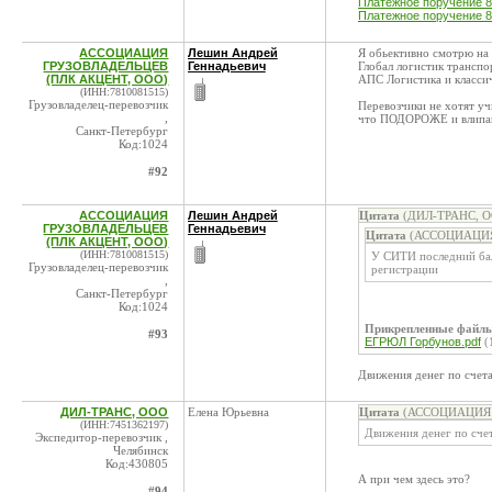
Платежное поручение 84
Платежное поручение 84
АССОЦИАЦИЯ
Лешин Андрей
Я обьективно смотрю на
ГРУЗОВЛАДЕЛЬЦЕВ
Геннадьевич
Глобал логистик транспо
(ПЛК АКЦЕНТ, ООО)
АПС Логистика и классич
(ИНН:7810081515)
Грузовладелец-перевозчик
Перевозчики не хотят уч
,
что ПОДОРОЖЕ и влипаю
Санкт-Петербург
Код:1024
#92
АССОЦИАЦИЯ
Лешин Андрей
Цитата
(ДИЛ-ТРАНС, ОО
ГРУЗОВЛАДЕЛЬЦЕВ
Геннадьевич
Цитата
(АССОЦИАЦИЯ 
(ПЛК АКЦЕНТ, ООО)
(ИНН:7810081515)
У СИТИ последний бала
Грузовладелец-перевозчик
регистрации
,
Санкт-Петербург
Код:1024
Прикрепленные файл
#93
ЕГРЮЛ Горбунов.pdf
(
Движения денег по счета
ДИЛ-ТРАНС, ООО
Елена Юрьевна
Цитата
(АССОЦИАЦИЯ Г
(ИНН:7451362197)
Движения денег по сче
Экспедитор-перевозчик ,
Челябинск
Код:430805
А при чем здесь это?
#94