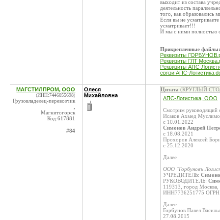
выходит из состава у
деятельность параллельн
того, как образовались 
Если вы не усматриваете
усматривает!!!
И мы с ними полностью 
Прикрепленные файлы
Реквизиты ГОРБУНОВ.p
Реквизиты ГЛТ Москва.
Реквизиты АПС-Логисти
связи АПС-Логистика.d
МАГСТИЛПРОМ, ООО
Олеся
Цитата
(КРУГЛЫЙ СТОЛ 
(ИНН:7446055698)
Михайловна
АПС-Логистика, ООО
Грузовладелец-перевозчик
,
Смотрим руководящий с
Магнитогорск
Исаков Ахмед Муслимо
Код:617881
с 10.01.2022
Симонов Андрей Петр
#84
с 18.08.2021
Прохоров Алексей Бори
с 25.12.2020
Далее
ООО "Горбуновъ Логис
УЧРЕДИТЕЛЬ:
Симоно
РУКОВОДИТЕЛЬ:
Симо
119313, город Москва, 
ИНН7736251775 ОГРН1
Далее
Горбунов Павел Василь
27.08.2015