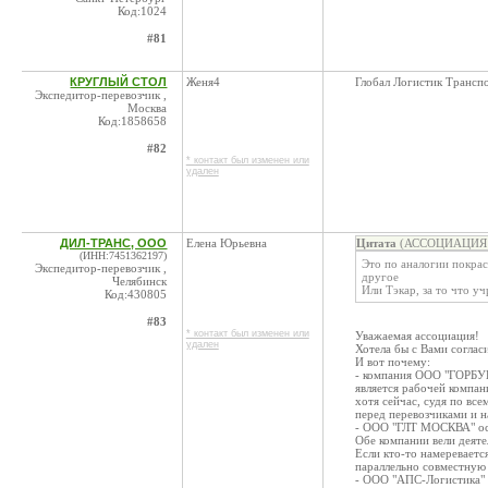
Код:1024
#81
КРУГЛЫЙ СТОЛ
Женя4
Глобал Логистик Трансп
Экспедитор-перевозчик ,
Москва
Код:1858658
#82
* контакт был изменен или
удален
ДИЛ-ТРАНС, ООО
Елена Юрьевна
Цитата
(АССОЦИАЦИЯ Г
(ИНН:7451362197)
Это по аналогии покрас
Экспедитор-перевозчик ,
другое
Челябинск
Или Тэкар, за то что у
Код:430805
#83
* контакт был изменен или
Уважаемая ассоциация!
удален
Хотела бы с Вами согласи
И вот почему:
- компания ООО "ГОРБУ
является рабочей компан
хотя сейчас, судя по все
перед перевозчиками и н
- ООО "ГЛТ МОСКВА" осно
Обе компании вели деяте
Если кто-то намереваетс
параллельно совместную 
- ООО "АПС-Логистика" о