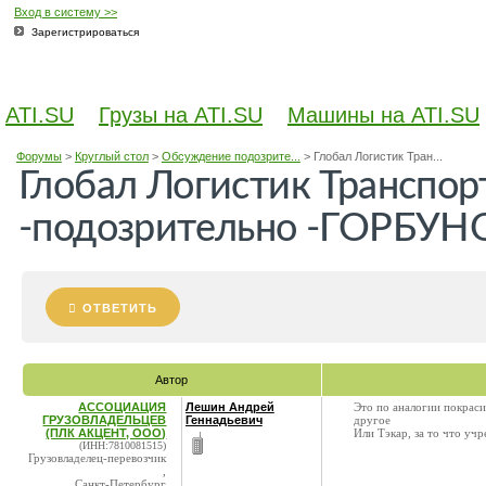
Вход в систему >>
Зарегистрироваться
ATI.SU
Грузы на ATI.SU
Машины на ATI.SU
Форумы
>
Круглый стол
>
Обсуждение подозрите...
>
Глобал Логистик Тран...
Глобал Логистик Транспо
-подозрительно -ГОРБУН
ОТВЕТИТЬ
Автор
АССОЦИАЦИЯ
Лешин Андрей
Это по аналогии покраси
ГРУЗОВЛАДЕЛЬЦЕВ
Геннадьевич
другое
(ПЛК АКЦЕНТ, ООО)
Или Тэкар, за то что уч
(ИНН:7810081515)
Грузовладелец-перевозчик
,
Санкт-Петербург