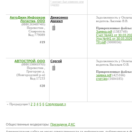
* контакт был изменен или
удален
АвтоДжин Инфорком
Денисенко
Задолженность у Оплаты
Логистик, ООО
Даниил
водитель Лысенко В.В.
(ИНН:2634097405)
Перевозчик ,
Прикрепленные файлы
Ставрополь
Заявка.pdf
(1383749)
Код:779089
Счет №441 от 30.03.202
Упд №441 от 30.03.2026
#19
ТН.pdf
(3000056)
АВТОСТРОЙ, ООО
Сергей
Задолженность у Оплаты
(ИНН:5300019763)
водитель Васильев О.В.
Перевозчик ,
Григорово д.
Прикрепленные файлы
(Новгородский р-н)
заявка.pdf
(425166)
Код:17233
счет.jpg
(1604185)
#20
« Предыдущая
1
2
3
4
5
6
Следующая »
Общественные модераторы:
Президиум Д КС
Администрация сайта не несет ответственности за информацию, публикуемую в ф