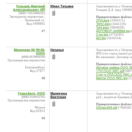
Гольцев Дмитрий
Юнко Татьяна
Задолженность у Оплаты
Александрович, ИП
Гольцев Д.А. (код 190989
(ИНН:710514080592)
Экспедитор-перевозчик ,
Прикрепленные файлы
Ленинский сп.
УПД.jpeg
(3304111)
Код:1909892
ТрН2.jpeg
(3441220)
ТрН.jpeg
(3004039)
#7
ДОГОВОР-ЗАЯВКА.jpg
(
Счет.jpg
(5754265)
Акт.jpg
(5634554)
Меридиан 60 (М-60,
Наталья
Задолженность у Оплаты
ООО)
000 (сто сорок тысяч) р
(ИНН:6678064549)
Во вложении: Договор-за
Грузовладелец-перевозчик
,
Прикрепленные файлы
Екатеринбург
Договор-заявка ООО Л
Код:27677
ТТН ООО ЛИС.pdf
(687
Счет и УПД ООО ЛИС.p
#8
Квиток ООО ЛИС.jpg
(2
ТрансАвто, ООО
Малюгина
Задолженность у Оплаты
(ИНН:3334016781)
Виктория
руб., водитель Ермаков 
Грузовладелец-перевозчик
,
Прикрепленные файлы
Муром
532лис609.pdf
(7940581
Код:61813
#9