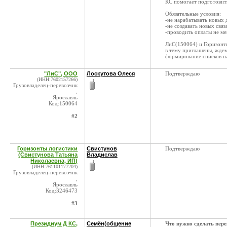
КС помогает подготовит
Обязательные условия:
-не нарабатывать новых
-не создавать новых свя
-проводить оплаты не м
ЛиС(150064) и Горизонт
в тему приглашены, ждем
формирование списков н
"ЛиС", ООО
Лоскутова Олеся
Подтверждаю
(ИНН:7602157266)
Грузовладелец-перевозчик
,
Ярославль
Код:150064
#2
Горизонты логистики
Свистунов
Подтверждаю
(Свистунова Татьяна
Владислав
Николаевна, ИП)
(ИНН:761101177204)
Грузовладелец-перевозчик
,
Ярославль
Код:3246473
#3
Президиум Д КС,
Семён(общение
Что нужно сделать пере