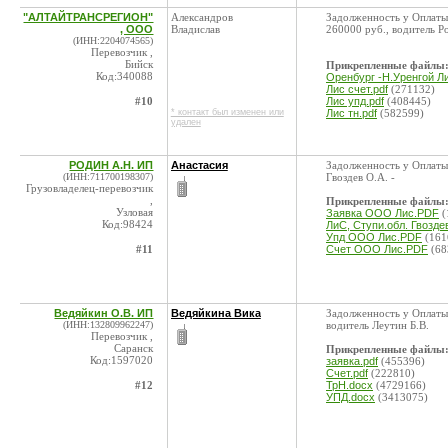
"АЛТАЙТРАНСРЕГИОН"
Александров
Задолженность у Оплаты
, ООО
Владислав
260000 руб., водитель Р
(ИНН:2204074565)
Перевозчик ,
Бийск
Прикрепленные файлы
Код:340088
Оренбург -Н.Уренгой Ли
Лис счет.pdf
(271132)
#10
Лис упд.pdf
(408445)
* контакт был изменен или
Лис тн.pdf
(582599)
удален
РОДИН А.Н. ИП
Анастасия
Задолженность у Оплаты 
(ИНН:711700198307)
Гвоздев О.А. -
Грузовладелец-перевозчик
,
Прикрепленные файлы
Узловая
Заявка ООО Лис.PDF
(
Код:98424
ЛиС, Ступи.обл. Гвоздев
Упд ООО Лис.PDF
(161
#11
Счет ООО Лис.PDF
(68
Ведяйкин О.В. ИП
Ведяйкина Вика
Задолженность у Оплаты
(ИНН:132809962247)
водитель Леутин Б.В.
Перевозчик ,
Саранск
Прикрепленные файлы
Код:1597020
заявка.pdf
(455396)
Счет.pdf
(222810)
#12
ТрН.docx
(4729166)
УПД.docx
(3413075)