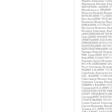
Марков Александр Стани
Мартынова Наталия Алек
МЕГАТРАНС-44(ИНН 3729
Михайлов ю.в. ИП(ИНН 
Морозов Валерий Влади
МУВ ИТ(ИНН 7722468320
НессАвто(ИНН 78165402
Низамова Миляуша Манс
НИКА(ИНН 5237002057) 
Нистратов Всеволод Вал
Носырев Александр Анат
оБЪЕДИНЕННАЯ ЛОГИСТ
Омега(ИНН 6944008709)
ОРБИТА(ИНН 0261018651
ОРИОН(ИНН 6678113235)
ПАНТЕРА(ИНН 583704717
ПЕРСПЕКТИВА(ИНН 4330
Прищиц Николай Петров
РАФ-Транс(ИНН 4027151
Рейс(ИНН 3526037087) К
Ремешин Артем Игореви
РЕСУРСЛАЙН(ИНН 50501
Рогут Екатерина Игорев
РОДИН А.Н.(ИНН 711700
Самойлова Анастасия Ал
СДТ, АО(ИНН 772965506
Севостьянов Михаил Ана
Семенова Татьяна Миха
СИБИРЬ и КА(ИНН 23152
Сперанский К.А.(ИНН 33
СПЕЦТРАНСЛОГИСТИК(ИН
СПОРТ ПРОДЖЕКТС(ИНН 
Спутник(ИНН 564302002
СТАРТРЭК(ИНН 39110176
Сумин Алексей Алексеев
Сысоев Владимир Михай
Тельнов А.С.(ИНН 33190
ТЛК СЕВЕРО-ЗАПАД(ИНН