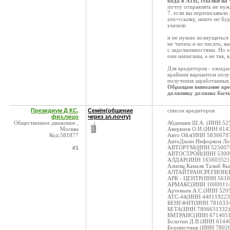
кода в АТИ, ссылки на
почту отправлять не ну
7. если вы переписывали
ати+ссылку, никто не буд
указали
и не нужно возмущаться 
не читать и не писать, в
с задолженностями. Но е
они написаны, а не так, к
Для кредиторов - ожидан
крайним вариантом получ
получения заработанных 
Обращаю внимание креди
должнику должны быть
Президиум Д КС,
Семён(общение
список кредиторов
физ.лицо
через эл.почту)
Общественное движение ,
Абдюшев Ш.А. (ИНН 525
Москва
Аверкиев О.И.(ИНН 6143
Код:581877
Авто Ойл(ИНН 58366707
АвтоДжин Инфорком Лог
АВТОРУМ(ИНН 52500796
#5
АВТОСТРОЙ(ИНН 530000
АЛДАР(ИНН 1656035217)
Алиева Камаля Талыб Кы
АЛТАЙТРАНСРЕГИОН(ИНН
АРК - ЦЕНТР(ИНН 56102
АРМАКС(ИНН 100001147
Артемьев А.С.(ИНН 5205
АТС-44(ИНН 4401192233
БЕНЕФИТ(ИНН 781633459
БЕТА(ИНН 7806631332)К
БМТРАНС(ИНН 671405174
Болотин Д.В.(ИНН 61440
Буревестник (ИНН 78026