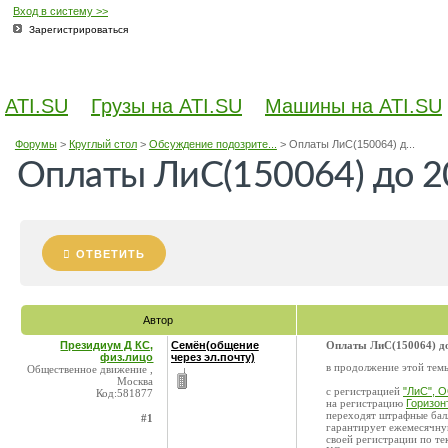
Вход в систему >>
Зарегистрироваться
ATI.SU
Грузы на ATI.SU
Машины на ATI.SU
Форумы
>
Круглый стол
>
Обсуждение подозрите...
>
Оплаты ЛиС(150064) д...
Оплаты ЛиС(150064) до 2
ОТВЕТИТЬ
Автор
Президиум Д КС,
Семён(общение
Оплаты ЛиС(150064) до
физ.лицо
через эл.почту)
в продолжение этой те
Общественное движение ,
Москва
с регистрацией
"ЛиС", 
Код:581877
на регистрацию
Горизон
переходят штрафные бал
#1
гарантирует ежемесячную
своей регистрации по те