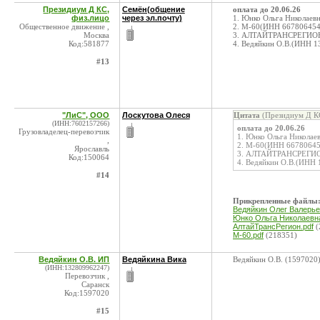
Президиум Д КС,
Семён(общение
оплата до 20.06.26
физ.лицо
через эл.почту)
1. Юнко Ольга Николаев
Общественное движение ,
2. М-60(ИНН 6678064549
Москва
3. АЛТАЙТРАНСРЕГИОН(
Код:581877
4. Ведяйкин О.В.(ИНН 1
#13
"ЛиС", ООО
Лоскутова Олеся
Цитата
(Президиум Д КС
(ИНН:7602157266)
оплата до 20.06.26
Грузовладелец-перевозчик
1. Юнко Ольга Николае
,
2. М-60(ИНН 667806454
Ярославль
3. АЛТАЙТРАНСРЕГИОН
Код:150064
4. Ведяйкин О.В.(ИНН 
#14
Прикрепленные файлы
Ведяйкин Олег Валерье
Юнко Ольга Николаевна
АлтайТрансРегион.pdf
(
М-60.pdf
(218351)
Ведяйкин О.В. ИП
Ведяйкина Вика
Ведяйкин О.В. (1597020
(ИНН:132809962247)
Перевозчик ,
Саранск
Код:1597020
#15