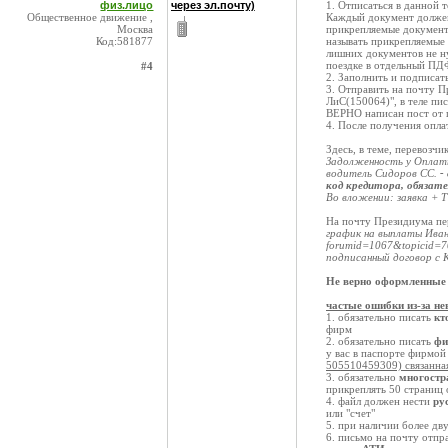
физ.лицо
через эл.почту)
1. Отписаться в данной 
Общественное движение ,
Каждый документ должен 
Москва
прикрепляемые документы
Код:581877
называть прикрепляемые 
лишних документов не ну
поездке в отдельный ПДФ 
#4
2. Заполнить и подписат
3. Отправить на почту 
ЛиС(150064)", в теле пи
ВЕРНО написан пост от 
4. После получения опла
Здесь, в теме, перевозчи
Задолженность у Оплат
водитель Сидоров СС.
-
код кредитора, обязат
Во вложении: заявка + 
На почту Президиума пе
график на выплаты Иванов
forumid=1067&topicid=7
подписанный договор с 
Не верно оформленные 
частые ошибки из-за н
1. обязательно писать
кт
фирм
2. обязательно писать
фи
у вас в паспорте фирмой 
505510459309) связанна
3. обязательно
многостр
прикреплять 50 страниц
4. файл должен нести
ру
или "счет"
5. при наличии более дв
6. письмо на почту отпр