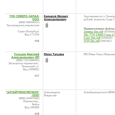
ТЛК СЕВЕРО-ЗАПАД,
Кадыков Михаил
Задолженность у Оплат
ООО
Александрович
рублей, водитель Гуща С
(ИНН:7806560321)
Грузовладелец-перевозчик
,
Прикрепленные файлы
Санкт-Петербург
Заявка Лис.pdf
(939444
Код:171344
Лис ТТН 13000 Гуща 17.
Счет Лис.pdf
(639040)
#16
УПД Лис.pdf
(940382)
Гольцев Дмитрий
Юнко Татьяна
ИП Юнко Ольга Николае
Александрович, ИП
(ИНН:710514080592)
Экспедитор-перевозчик ,
Ленинский сп.
Код:1909892
#17
"АЛТАЙТРАНСРЕГИОН"
Александров
Алтайтрансрегион (ИНН
, ООО
Владислав
(ИНН:2204074565)
Перевозчик ,
Бийск
Код:340088
#18