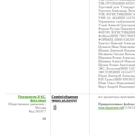
ТЛК-ГРУПП(ИНН 695019
Торговый дом ''Стандар
Торопов Александр Лео
ТПК ЛОГИСТИК(ИНН 503
УМР-10, АО(ИНН 524700
Управление снабжением
Учаев Алексей Григорье
Фадеев Руслан Павлович
ФАТОН ЛОГИСТИК(ИНН 5
ФоВилс(ИНН 7805780934
ФОРВАРД (ИНН 63820918
Хамчич Николай Алекса
Цуканов Иван Николаеви
Шашин Дмитрий Владими
Шелякина Оксана Виталь
Шириков Роман Алексан
Шишкин Алексей Максим
Щукин Роман Анатольев
ЭКС-Логистик(ИНН 5261
ЭФСТОР(ИНН 1655437795
Юдин Дмитрий Александ
ЮЛ-Транс(ИНН 89030556
Юнко Ольга Николаевна(
Ящук Андрей Владимиро
Президиум Д КС,
Семён(общение
все кредиторы приглаше
физ.лицо
через эл.почту)
Общественное движение ,
Прикрепленные файлы
Москва
приглашения.pdf
(15614
Код:581877
#6