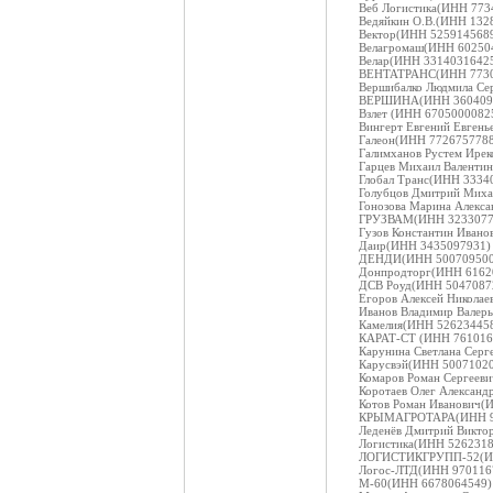
Веб Логистика(ИНН 7734
Ведяйкин О.В.(ИНН 1328
Вектор(ИНН 5259145689
Велагромаш(ИНН 602504
Велар(ИНН 331403164258
ВЕНТАТРАНС(ИНН 77303
Вершибалко Людмила Се
ВЕРШИНА(ИНН 36040960
Взлет (ИНН 67050000825
Вингерт Евгений Евгень
Галеон(ИНН 7726757788)
Галимханов Рустем Ирек
Гарцев Михаил Валенти
Глобал Транс(ИНН 33340
Голубцов Дмитрий Миха
Гонозова Марина Алекса
ГРУЗВАМ(ИНН 323307758
Гузов Константин Ивано
Даир(ИНН 3435097931) 
ДЕНДИ(ИНН 5007095000)
Донпродторг(ИНН 61620
ДСВ Роуд(ИНН 50470872
Егоров Алексей Никола
Иванов Владимир Валерь
Камелия(ИНН 526234458
КАРАТ-СТ (ИНН 7610167
Карунина Светлана Серг
Карусвэй(ИНН 500710201
Комаров Роман Сергееви
Коротаев Олег Александ
Котов Роман Иванович(И
КРЫМАГРОТАРА(ИНН 910
Леденёв Дмитрий Викто
Логистика(ИНН 52623180
ЛОГИСТИКГРУПП-52(ИНН
Логос-ЛТД(ИНН 9701167
М-60(ИНН 6678064549) 