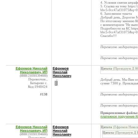
4. Условия снятия штраф
5. Ссылка на тему https
bbc5-0cc47af31075&q=0
6. Заполнение тикета
Добрый день, Дорогие 
По итоговому мнению КС
с комментарием "Не вып
Подробности на КС http
bbc5-0cc47af31075&q=0
Спасибо!!!
____________________
Перенесено модератор
____________________
Перенесено модератор
Ефремов Николай
Ефремов
Цитата
(Президиум Д КС
Николаевич, ИП
Николай
(ИНН:210301394600)
Николаевч
Перевозчик ,
Добрый день. Мы Вам опл
Батырево с.
сумме 7300 р. Приклады
Код:1948424
____________________
#138
Перенесено модератор
____________________
Перенесено модератор
Прикрепленные файлы
платежное поручение К
Ефремов Николай
Ефремов
Цитата
(Ефремов Никола
Николаевич, ИП
Николай
Цитата
(Президиум Д К
(ИНН:210301394600)
Николаевч
Перевозчик ,