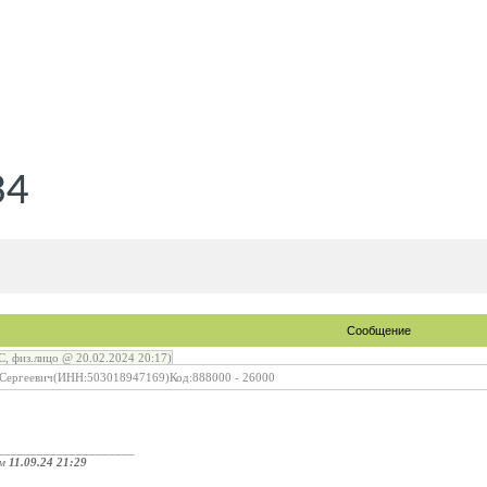
34
Сообщение
, физ.лицо @ 20.02.2024 20:17)
 Сергеевич(ИНН:503018947169)Код:888000 - 26000
_____________________
ом
11.09.24 21:29