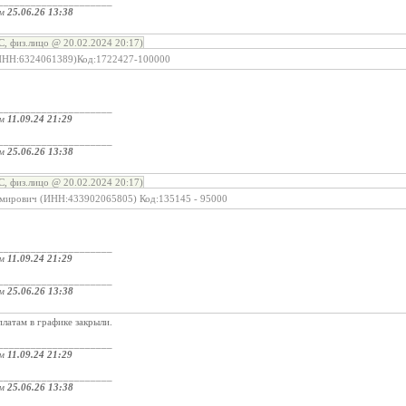
_____________________
ом
25.06.26 13:38
, физ.лицо @ 20.02.2024 20:17)
НН:6324061389)Код:1722427-100000
_____________________
ом
11.09.24 21:29
_____________________
ом
25.06.26 13:38
, физ.лицо @ 20.02.2024 20:17)
имирович (ИНН:433902065805) Код:135145 - 95000
_____________________
ом
11.09.24 21:29
_____________________
ом
25.06.26 13:38
латам в графике закрыли.
_____________________
ом
11.09.24 21:29
_____________________
ом
25.06.26 13:38