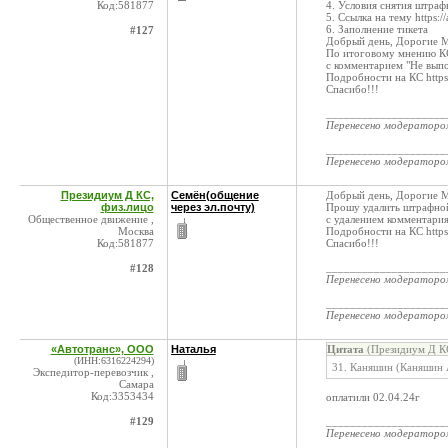
Код:581877
4. Условия снятия штраф
5. Ссылка на тему https
6. Заполнение тикета
#127
Добрый день, Дорогие 
По итоговому мнению КС
с комментарием "Не вып
Подробности на КС https
Спасибо!!!
____________________
Перенесено модератор
____________________
Перенесено модератор
Президиум Д КС,
Семён(общение
Добрый день, Дорогие 
физ.лицо
через эл.почту)
Прошу удалить штрафной
Общественное движение ,
с удалением комментари
Москва
Подробности на КС https
Код:581877
Спасибо!!!
____________________
#128
Перенесено модератор
____________________
Перенесено модератор
«Автотранс», ООО
Наталья
Цитата
(Президиум Д КС
(ИНН:6316224294)
31. Каняшин (Каняшин
Экспедитор-перевозчик ,
Самара
Код:3353434
оплатили 02.04.24г
#129
____________________
Перенесено модератор