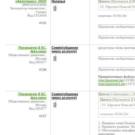
«Автотранс», ООО
Наталья
Цитата
(Президиум Д КС
(ИНН:6316224294)
33. Ефремов Николай 
Экспедитор-перевозчик ,
Самара
Код:3353434
оплачено 10.04.24г
#135
____________________
Перенесено модератор
____________________
Перенесено модератор
Президиум Д КС,
Семён(общение
кредиторы снова пригла
физ.лицо
через эл.почту)
Общественное движение ,
____________________
Москва
Перенесено модератор
Код:581877
____________________
Перенесено модератор
#136
Прикрепленные файлы
приглашение.jpg
(19385
приглашение1.jpg
(1472
Президиум Д КС,
Семён(общение
Цитата
(«Автотранс», О
физ.лицо
через эл.почту)
Цитата
(Президиум Д К
Общественное движение ,
Москва
33. Ефремов Николай
Код:581877
оплачено 10.04.24г
#137
1. Название темы Оплат
2. Принятое решение: П
3. Обоснование штрафног
выполнены.