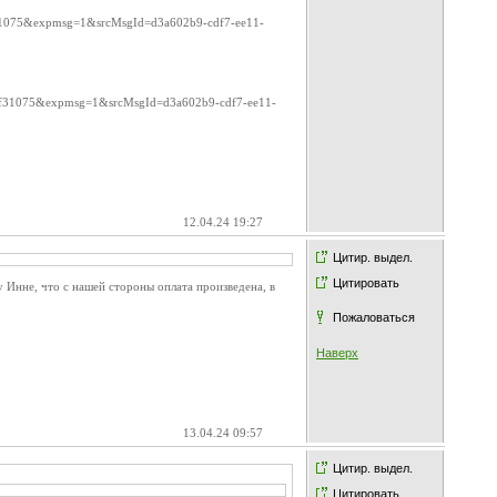
7af31075&expmsg=1&srcMsgId=d3a602b9-cdf7-ee11-
47af31075&expmsg=1&srcMsgId=d3a602b9-cdf7-ee11-
12.04.24 19:27
Цитир. выдел.
Цитировать
 Инне, что с нашей стороны оплата произведена, в
Пожаловаться
Наверх
13.04.24 09:57
Цитир. выдел.
Цитировать