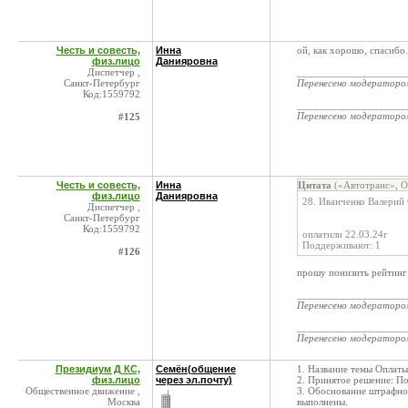
Честь и совесть,
Инна
ой, как хорошо, спасибо.
физ.лицо
Данияровна
Диспетчер ,
____________________
Санкт-Петербург
Перенесено модератор
Код:1559792
____________________
Перенесено модератор
#125
Честь и совесть,
Инна
Цитата
(«Автотранс», О
физ.лицо
Данияровна
28. Иванченко Валерий
Диспетчер ,
Санкт-Петербург
Код:1559792
оплатили 22.03.24г
Поддерживают: 1
#126
прошу понизить рейтинг
____________________
Перенесено модератор
____________________
Перенесено модератор
Президиум Д КС,
Семён(общение
1. Название темы Оплат
физ.лицо
через эл.почту)
2. Принятое решение: П
Общественное движение ,
3. Обоснование штрафног
Москва
выполнены.