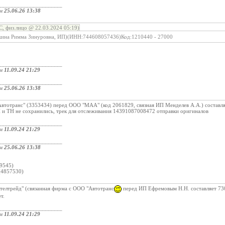
_____________________
ом
25.06.26 13:38
, физ.лицо @ 22.03.2024 05:19)
кина Римма Зинуровна, ИП)(ИНН:744608057436)Код:1210440 - 27000
_____________________
ом
11.09.24 21:29
_____________________
ом
25.06.26 13:38
втотранс" (3353434) перед ООО "МАА" (код 2061829, связная ИП Менделев А.А.) составляе
 и ТН не сохранились, трек для отслеживания 14391087008472 отправки оригиналов
_____________________
ом
11.09.24 21:29
_____________________
ом
25.06.26 13:38
:
9545)
4857530)
елтрейд" (связанная фирма с ООО "Автотранс
перед ИП Ефремовым Н.Н. составляет 730
т.
_____________________
ом
11.09.24 21:29