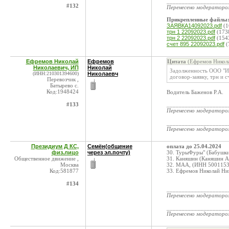
____________________
#132
Перенесено модератор
Прикрепленные файлы
ЗАЯВКА14092023.pdf
(1
трн 1 22092023.pdf
(173
трн 2 22092023.pdf
(154
счет 895 22092023.pdf
(
Ефремов Николай
Ефремов
Цитата
(Ефремов Никола
Николаевич, ИП
Николай
Задолженность ООО "Ин
(ИНН:210301394600)
Николаевч
договор-заявку, трн и с
Перевозчик ,
Батырево с.
Код:1948424
Водитель Баженов Р.А.
#133
____________________
Перенесено модератор
____________________
Перенесено модератор
Президиум Д КС,
Семён(общение
оплата до 25.04.2024
физ.лицо
через эл.почту)
30. ТурыФуры" (Бабушк
Общественное движение ,
31. Каняшин (Каняшин 
Москва
32. МАА, (ИНН 50011533
Код:581877
33. Ефремов Николай Н
#134
____________________
Перенесено модератор
____________________
Перенесено модератор