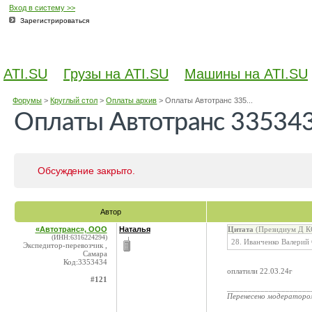
Вход в систему >>
Зарегистрироваться
ATI.SU
Грузы на ATI.SU
Машины на ATI.SU
Форумы
>
Круглый стол
>
Оплаты архив
>
Оплаты Автотранс 335...
Оплаты Автотранс 33534
Обсуждение закрыто.
Автор
«Автотранс», ООО
Наталья
Цитата
(Президиум Д КС
(ИНН:6316224294)
28. Иванченко Валерий
Экспедитор-перевозчик ,
Самара
Код:3353434
оплатили 22.03.24г
#121
____________________
Перенесено модератор