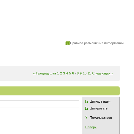
Правила размещения информации
« Предыдущая
1
2
3
4
5
6
7
8
9
10
11
Следующая »
Цитир. выдел.
Цитировать
Пожаловаться
Наверх