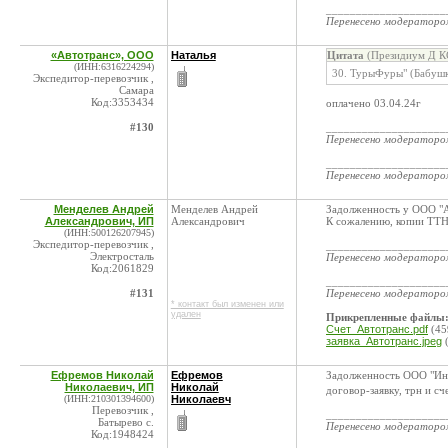
____________________
Перенесено модератор
«Автотранс», ООО
Наталья
Цитата
(Президиум Д КС
(ИНН:6316224294)
30. ТурыФуры" (Бабуш
Экспедитор-перевозчик ,
Самара
Код:3353434
оплачено 03.04.24г
#130
____________________
Перенесено модератор
____________________
Перенесено модератор
Менделев Андрей
Менделев Андрей
Задолженность у ООО "А
Александрович, ИП
Александрович
К сожалению, копии ТТН
(ИНН:500126207945)
Экспедитор-перевозчик ,
____________________
Электросталь
Перенесено модератор
Код:2061829
____________________
#131
Перенесено модератор
* контакт был изменен или
удален
Прикрепленные файлы
Счет_Автотранс.pdf
(45
заявка_Автотранс.jpeg
(
Ефремов Николай
Ефремов
Задолженность ООО "Инт
Николаевич, ИП
Николай
договор-заявку, трн и сче
(ИНН:210301394600)
Николаевч
Перевозчик ,
____________________
Батырево с.
Перенесено модератор
Код:1948424