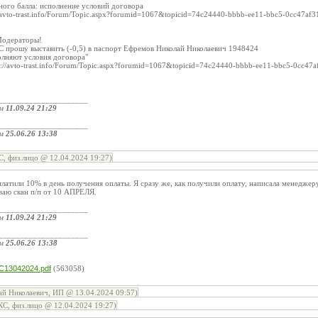
ного балла: исполнение условий договора
://avto-trast.info/Forum/Topic.aspx?forumid=1067&topicid=74c24440-bbbb-ee11-bbc5-0cc4
Модераторы!
 прошу выставить (-0,5) в паспорт Ефремов Николай Николаевич 1948424
олняют условия договора"
s://avto-trast.info/Forum/Topic.aspx?forumid=1067&topicid=74c24440-bbbb-ee11-bbc5-0cc
_____________________
ом
11.09.24 21:29
_____________________
ом
25.06.26 13:38
, физ.лицо @ 12.04.2024 19:27)
атили 10% в день получения оплаты. Я сразу же, как получили оплату, написала менеджеру
ваю скан п/п от 10 АПРЕЛЯ.
_____________________
ом
11.09.24 21:29
_____________________
ом
25.06.26 13:38
:
С13042024.pdf
(563058)
й Николаевич, ИП @ 13.04.2024 09:57)
С, физ.лицо @ 12.04.2024 19:27)