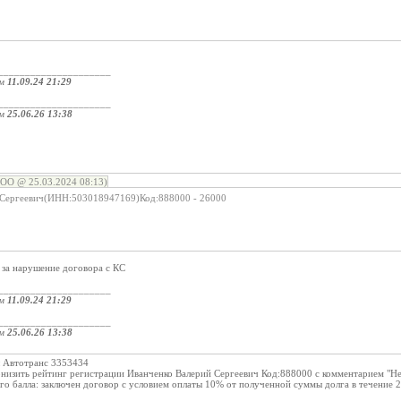
_____________________
ом
11.09.24 21:29
_____________________
ом
25.06.26 13:38
ОО @ 25.03.2024 08:13)
 Сергеевич(ИНН:503018947169)Код:888000 - 26000
 за нарушение договора с КС
_____________________
ом
11.09.24 21:29
_____________________
ом
25.06.26 13:38
ы Автотранс 3353434
онизить рейтинг регистрации Иванченко Валерий Сергеевич Код:888000 с комментарием "Н
о балла: заключен договор с условием оплаты 10% от полученной суммы долга в течение 2х