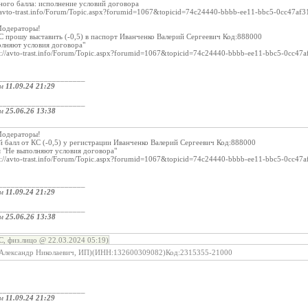
ного балла: исполнение условий договора
://avto-trast.info/Forum/Topic.aspx?forumid=1067&topicid=74c24440-bbbb-ee11-bbc5-0cc47a
Модераторы!
 прошу выставить (-0,5) в паспорт Иванченко Валерий Сергеевич Код:888000
олняют условия договора"
://avto-trast.info/Forum/Topic.aspx?forumid=1067&topicid=74c24440-bbbb-ee11-bbc5-0cc4
_____________________
ом
11.09.24 21:29
_____________________
ом
25.06.26 13:38
Модераторы!
 балл от КС (-0,5) у регистрации Иванченко Валерий Сергеевич Код:888000
я "Не выполняют условия договора"
://avto-trast.info/Forum/Topic.aspx?forumid=1067&topicid=74c24440-bbbb-ee11-bbc5-0cc4
_____________________
ом
11.09.24 21:29
_____________________
ом
25.06.26 13:38
, физ.лицо @ 22.03.2024 05:19)
 Александр Николаевич, ИП)(ИНН:132600309082)Код:2315355-21000
_____________________
ом
11.09.24 21:29