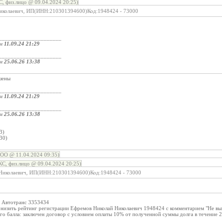
, физ.лицо @ 09.04.2024 20:25)
Николаевич, ИП(ИНН:210301394600)Код:1948424 - 73000
_____________________
ом
11.09.24 21:29
_____________________
ом
25.06.26 13:38
шены
_____________________
ом
11.09.24 21:29
_____________________
ом
25.06.26 13:38
:
3)
30)
ОО @ 11.04.2024 09:35)
С, физ.лицо @ 09.04.2024 20:25)
 Николаевич, ИП(ИНН:210301394600)Код:1948424 - 73000
ы Автотранс 3353434
онизить рейтинг регистрации Ефремов Николай Николаевич 1948424 с комментарием "Не вы
о балла: заключен договор с условием оплаты 10% от полученной суммы долга в течение 2х