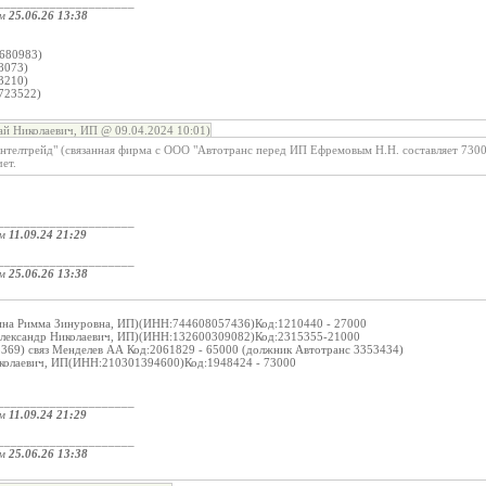
_____________________
ом
25.06.26 13:38
:
680983)
8073)
3210)
723522)
й Николаевич, ИП @ 09.04.2024 10:01)
телтрейд" (связанная фирма с ООО "Автотранс перед ИП Ефремовым Н.Н. составляет 7300
чет.
_____________________
ом
11.09.24 21:29
_____________________
ом
25.06.26 13:38
ина Римма Зинуровна, ИП)(ИНН:744608057436)Код:1210440 - 27000
Александр Николаевич, ИП)(ИНН:132600309082)Код:2315355-21000
69) связ Менделев АА Код:2061829 - 65000 (должник Автотранс 3353434)
иколаевич, ИП(ИНН:210301394600)Код:1948424 - 73000
_____________________
ом
11.09.24 21:29
_____________________
ом
25.06.26 13:38