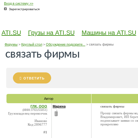
Вход в систему >>
Зарегистрироваться
ATI.SU
Грузы на ATI.SU
Машины на ATI.SU
Форумы
>
Круглый стол
>
Обсуждение подозрите...
>
связать фирмы
связать фирмы
ОТВЕТИТЬ
Автор
ГЛК, ООО
Марина
связать фирмы
(ИНН:3702255051)
Прошу связать фирмы код
Грузовладелец-перевозчик
Владимирович, ИП берет 
,
подписывает заявки со с
Иваново
прикрепляю
Код:2896777
#1