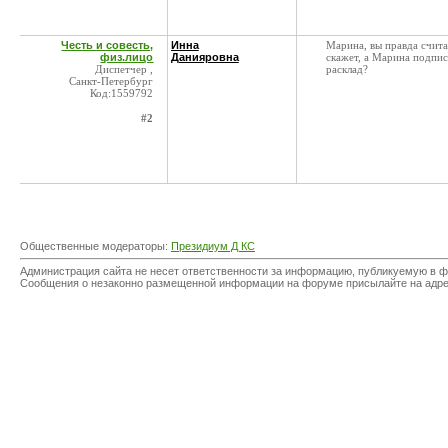
Честь и совесть,
Инна
Марина, вы правда счита
физ.лицо
Данияровна
скажет, а Марина подписы
Диспетчер ,
расклад?
Санкт-Петербург
Код:1559792
#2
Общественные модераторы:
Президиум Д КС
Администрация сайта не несет ответственности за информацию, публикуемую в ф
Сообщения о незаконно размещенной информации на форуме присылайте на адр