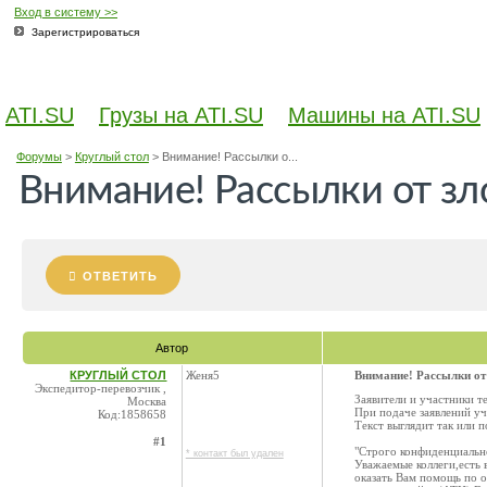
Вход в систему >>
Зарегистрироваться
ATI.SU
Грузы на ATI.SU
Машины на ATI.SU
Форумы
>
Круглый стол
>
Внимание! Рассылки о...
Внимание! Рассылки от з
ОТВЕТИТЬ
Автор
КРУГЛЫЙ СТОЛ
Женя5
Внимание! Рассылки о
Экспедитор-перевозчик ,
Заявители и участники т
Москва
При подаче заявлений уч
Код:1858658
Текст выглядит так или п
#1
"Строго конфиденциальн
* контакт был удален
Уважаемые коллеги,есть
оказать Вам помощь по 