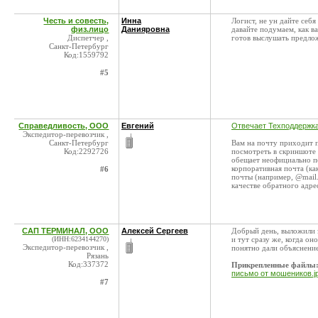
Честь и совесть,
Инна
Логист, не ун дайте себ
физ.лицо
Данияровна
давайте подумаем, как в
Диспетчер ,
готов выслушать предло
Санкт-Петербург
Код:1559792
#5
Справедливость, ООО
Евгений
Отвечает Техподдержк
Экспедитор-перевозчик ,
Санкт-Петербург
Вам на почту приходит 
Код:2292726
посмотреть в скриншоте 
обещает неофициально по
корпоративная почта (ка
#6
почты (например, @mail.
качестве обратного адре
САП ТЕРМИНАЛ, ООО
Алексей Сергеев
Добрый день, выложили 
(ИНН:6234144270)
и тут сразу же, когда о
Экспедитор-перевозчик ,
понятно дали объяснени
Рязань
Код:337372
Прикрепленные файлы
письмо от мошеников.j
#7