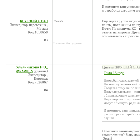
И помните: ваш уникальн
и отработал алгоритм дл
КРУГЛЫЙ СТОЛ
Женя5
Еще одна группа злоумы
Экспедитор-перевозчик ,
почты, похожей на почт
Москва
Почта Президиума КС -
Код:1858658
ответы на запросы. Друг
сомневаетесь - спросите
#3
* контакт был удален
Ульянникова Н.В,,
Цитата
(КРУГЛЫЙ СТОЛ 
физ.лицо
(удалена)
Тема 15 года
Экспедитор ,
Воронеж
Просьба пользователей 
Код:7526067
По поиску можно найти
Создавая тему не полен
#4
Получая рассылки - по
обманывающие заявител
Переходя на сторонние
могут обмануть ради л
И помните: ваш уникаль
рассмотрел и отработал
случая.
Объясните закономерност
клонировании? Быть може
-3млн?