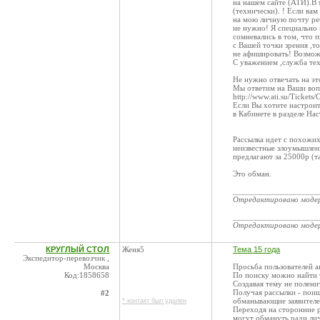
на нашем сайте (АТИ).В 
(технически). ! Если вам
на мою личную почту pet
не нужно! Я специально 
сомневались в том, что 
с Вашей точки зрения ,т
не афишировать! Возмож
С уважением ,служба те
Не нужно отвечать на эт
Мы ответим на Ваши вопр
http://www.ati.su/Tickets/
Если Вы хотите настроит
в Кабинете в разделе На
Рассылка идет с похожи
неизвестные злоумышленн
предлагают за 25000р (т
Это обман.
____________________
Отредактировано мод
____________________
Отредактировано мод
КРУГЛЫЙ СТОЛ
Женя5
Тема 15 года
Экспедитор-перевозчик ,
Москва
Просьба пользователей а
Код:1858658
По поиску можно найти 
Создавая тему не полени
Получая рассылки - поищ
#2
обманывающие заявителе
* контакт был удален
Переходя на сторонние 
могут обмануть ради ли