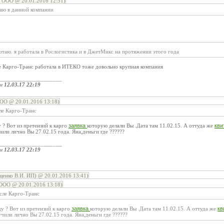
 ООО @ 20.01.2016 12:51)
таю в данной компании
отаю. я работала в Рослогистика и в ДжетМикс на протяжении этого года
сле Карго-Транс работала в ИТЕКО тоже довольно крупная компания
_____________________
ом
12.03.17 22:19
ОО @ 20.01.2016 13:18)
сле Карго-Транс
 ? Вот из претензий к карго
заявка
которую делали Вы .Дата там 11.02.15. А оттуда же
кви
ли лично Вы 27.02.15 года. Яна,деньги где ??????
_____________________
ом
12.03.17 22:19
енко В.И. ИП) @ 20.01.2016 13:41)
ООО @ 20.01.2016 13:18)
осле Карго-Транс
у ? Вот из претензий к карго
заявка
которую делали Вы .Дата там 11.02.15. А оттуда же
кв
или лично Вы 27.02.15 года. Яна,деньги где ??????