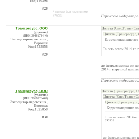
Код:140396
#28
* контакт был изменен или
____________________
удален
Перенесено модератор
Трансресурс, ООО
Цитата
(СпецТранс (Сыщ
(удалена)
Цитата
(Трансресурс, 
(ИНН:3666178440)
Экспедитор-перевозчик ,
Корреспонденцию все к
Воронеж
Код:1525858
То есть летом 2014-го 
#29
до февраля месяца вся ко
2014 г в крупной компан
____________________
Перенесено модератор
Трансресурс, ООО
Цитата
(Трансресурс, О
(удалена)
Цитата
(СпецТранс (Сы
(ИНН:3666178440)
Экспедитор-перевозчик ,
Цитата
(Трансресурс,
Воронеж
Корреспонденцию все 
Код:1525858
#30
То есть летом 2014-г
??????
до февраля месяца вся 