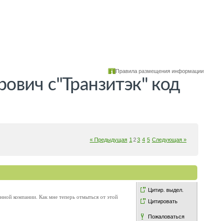
Правила размещения информации
вич с"Транзитэк" код
« Предыдущая
1
2
3
4
5
Следующая »
Цитир. выдел.
анной компании. Как мне теперь отмыться от этой
Цитировать
Пожаловаться