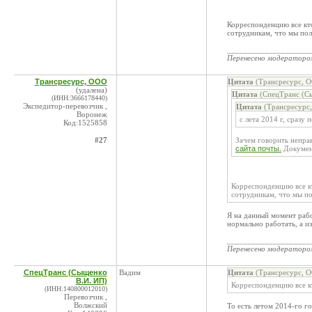
Корреспонденцию все кто
сотрудникам, что мы пол
____________________
Перенесено модератор
Трансресурс, ООО
Цитата
(Трансресурс, О
(удалена)
Цитата
(СпецТранс (Сы
(ИНН:3666178440)
Экспедитор-перевозчик ,
Цитата
(Трансресурс,
Воронеж
с лета 2014 г, сразу
Код:1525858
#27
Зачем говорить неправ
сайта почты.
Документ
Корреспонденцию все кт
сотрудникам, что мы по
Я на данный момент работ
нормально работать, а из
____________________
Перенесено модератор
СпецТранс (Сыщенко
Вадим
Цитата
(Трансресурс, О
В.И. ИП)
Корреспонденцию все кт
(ИНН:140800012010)
Перевозчик ,
Волжский
То есть летом 2014-го г