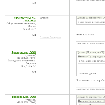
#21
Президиум Д КС,
Алексей
Цитата
(Трансресурс, О
физ.лицо
я уже давно не работа
Общественное движение ,
Москва
Код:581877
насколько давно
#22
* контакт был удален
____________________
Перенесено модератор
Трансресурс, ООО
Цитата
(Президиум ОД К
(удалена)
Цитата
(Трансресурс, 
(ИНН:3666178440)
Экспедитор-перевозчик ,
я уже давно не работ
Воронеж
Код:1525858
#23
насколько давно
Больше года там не рабо
____________________
Перенесено модератор
Трансресурс, ООО
Цитата
(Трансресурс, О
(удалена)
Цитата
(Президиум ОД
(ИНН:3666178440)