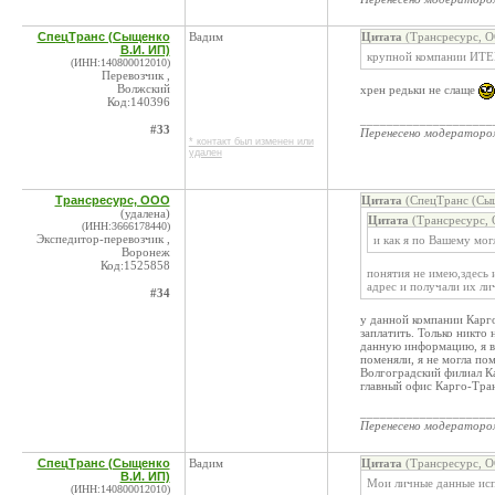
СпецТранс (Сыщенко
Вадим
Цитата
(Трансресурс, О
В.И. ИП)
крупной компании ИТ
(ИНН:140800012010)
Перевозчик ,
Волжский
хрен редьки не слаще
Код:140396
____________________
#33
Перенесено модератор
* контакт был изменен или
удален
Трансресурс, ООО
Цитата
(СпецТранс (Сыщ
(удалена)
Цитата
(Трансресурс, 
(ИНН:3666178440)
Экспедитор-перевозчик ,
и как я по Вашему мог
Воронеж
Код:1525858
понятия не имею,здесь 
адрес и получали их ли
#34
у данной компании Карго
заплатить. Только никто 
данную информацию, я ве
поменяли, я не могла пом
Волгоградский филиал Ка
главный офис Карго-Тран
____________________
Перенесено модератор
СпецТранс (Сыщенко
Вадим
Цитата
(Трансресурс, О
В.И. ИП)
Мои личные данные исп
(ИНН:140800012010)