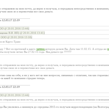
 отправляли на мою почту, да верно я получала, и передавала непосредственно в компанию,
учим свою зп и перевозчики все свои деньги.
_____________________
ом
12.03.17 22:19
ОО @ 20.01.2016 13:44)
щенко В.И. ИП) @ 20.01.2016 13:41)
 ООО @ 20.01.2016 13:18)
 после Карго-Транс
ду ? Вот из претензий к карго
заявка
которую делали Вы .Дата там 11.02.15. А оттуда же
к
ы получили лично Вы 27.02.15 года. Яна,деньги где ??????
о отправляли на мою почту, да верно я получала, и передавала непосредственно в компани
лучим свою зп и перевозчики все свои деньги.
аю сама на себя, и ни у кого нет ко мне вопросов, связанных с оплатами, так как стараешьс
-за какой то компании страдаю теперь.
_____________________
ом
12.03.17 22:19
ОО @ 20.01.2016 13:44)
о отправляли на мою почту, да верно я получала, и передавала непосредственно в компани
ода Вы уволились а минимум до середины 2015-го получали корреспонденцию (на Волгоградс