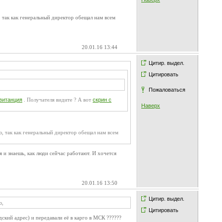
 так как генеральный директор обещал нам всем
20.01.16 13:44
Цитир. выдел.
Цитировать
Пожаловаться
витанция
. Получателя видите ? А вот
скрин с
Наверх
ю, так как генеральный директор обещал нам всем
я и знаешь, как люди сейчас работают. И хочется
20.01.16 13:50
Цитир. выдел.
ю,
Цитировать
кий адрес) и передавали её в карго в МСК ??????