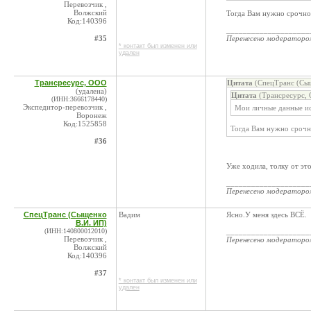
Перевозчик ,
Волжский
Тогда Вам нужно срочно
Код:140396
____________________
#35
Перенесено модератор
* контакт был изменен или
удален
Трансресурс, ООО
Цитата
(СпецТранс (Сыщ
(удалена)
Цитата
(Трансресурс, 
(ИНН:3666178440)
Экспедитор-перевозчик ,
Мои личные данные ис
Воронеж
Код:1525858
Тогда Вам нужно срочн
#36
Уже ходила, толку от эт
____________________
Перенесено модератор
СпецТранс (Сыщенко
Вадим
Ясно.У меня здесь ВСЁ.
В.И. ИП)
(ИНН:140800012010)
____________________
Перевозчик ,
Перенесено модератор
Волжский
Код:140396
#37
* контакт был изменен или
удален