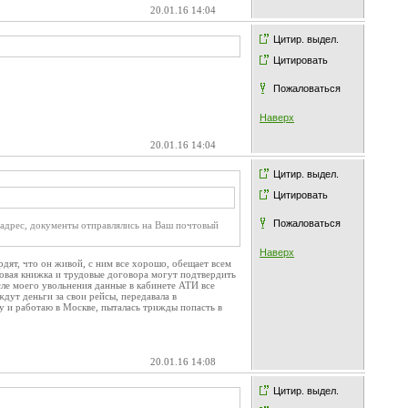
20.01.16 14:04
Цитир. выдел.
Цитировать
Пожаловаться
Наверх
20.01.16 14:04
Цитир. выдел.
Цитировать
Пожаловаться
 адрес, документы отправлялись на Ваш почтовый
Наверх
дят, что он живой, с ним все хорошо, обещает всем
рудовая книжка и трудовые договора могут подтвердить
ле моего увольнения данные в кабинете АТИ все
ждут деньги за свои рейсы, передавала в
ву и работаю в Москве, пыталась трижды попасть в
20.01.16 14:08
Цитир. выдел.