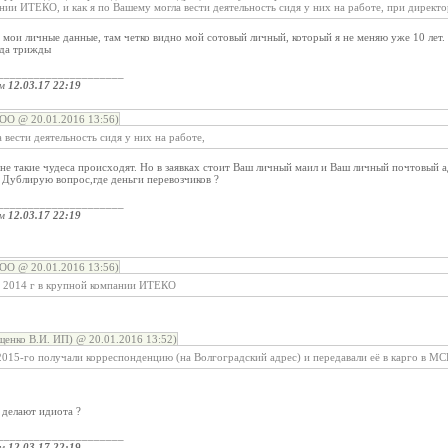
нии ИТЕКО, и как я по Вашему могла вести деятельность сидя у них на работе, при дирек
се мои личные данные, там четко видно мой сотовый личный, который я не меняю уже 10 лет.
ода трижды
_____________________
ом
12.03.17 22:19
ОО @ 20.01.2016 13:56)
 вести деятельность сидя у них на работе,
 не такие чудеса происходят. Но в заявках стоит Ваш личный маил и Ваш личный почтовый 
 Дублирую вопрос,где деньги перевозчиков ?
_____________________
ом
12.03.17 22:19
ОО @ 20.01.2016 13:56)
ря 2014 г в крупной компании ИТЕКО
енко В.И. ИП) @ 20.01.2016 13:52)
015-го получали корреспонденцию (на Волгоградский адрес) и передавали её в карго в МС
 делают идиота ?
_____________________
ом
12.03.17 22:19