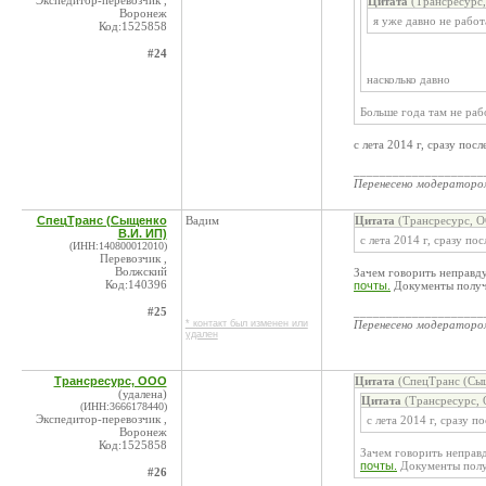
Экспедитор-перевозчик ,
Цитата
(Трансресурс,
Воронеж
я уже давно не рабо
Код:1525858
#24
насколько давно
Больше года там не раб
с лета 2014 г, сразу по
____________________
Перенесено модератор
СпецТранс (Сыщенко
Вадим
Цитата
(Трансресурс, О
В.И. ИП)
с лета 2014 г, сразу по
(ИНН:140800012010)
Перевозчик ,
Волжский
Зачем говорить неправду
Код:140396
почты.
Документы получи
#25
____________________
* контакт был изменен или
Перенесено модератор
удален
Трансресурс, ООО
Цитата
(СпецТранс (Сыщ
(удалена)
Цитата
(Трансресурс, 
(ИНН:3666178440)
Экспедитор-перевозчик ,
с лета 2014 г, сразу п
Воронеж
Код:1525858
Зачем говорить неправд
почты.
Документы получ
#26