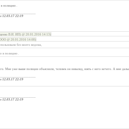
 в полицию .
_____________________
ом
12.03.17 22:19
енко В.И. ИП) @ 20.01.2016 14:13)
ООО @ 20.01.2016 14:08)
пользовали без моего ведома,
о в полицию .
ого. Мне уже выше полиции объяснили, человек он инвалид, взять с него нечего. А мне даль
_____________________
ом
12.03.17 22:19
_____________________
ом
12.03.17 22:19