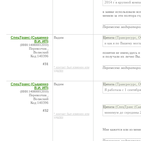
2014 г в крупной компа
в заявке использовали в
меняли за эти полтора г
____________________
Перенесено модератор
СпецТранс (Сыщенко
Вадим
Цитата
(Трансресурс, О
В.И. ИП)
и как я по Вашему могла
(ИНН:140800012010)
Перевозчик ,
Волжский
понятия не имею,здесь и
Код:140396
и получали их лично Вы.
#31
____________________
* контакт был изменен или
Перенесено модератор
удален
СпецТранс (Сыщенко
Вадим
Цитата
(Трансресурс, О
В.И. ИП)
Я работала с 1 сентяб
(ИНН:140800012010)
Перевозчик ,
Волжский
Код:140396
Цитата
(СпецТранс (Сыщ
#32
минимум до середины 2
* контакт был изменен или
удален
Мне кажется или из меня
____________________
Перенесено модератор