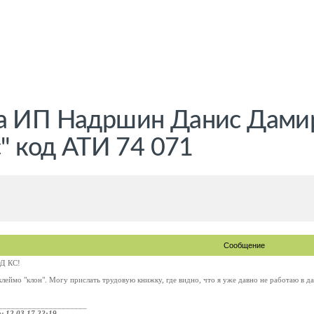
а ИП Надршин Данис Дамиро
с" код АТИ 74 071
Сообщение
Д КС!
 клеймо "клон". Могу прислать трудовую книжку, где видно, что я уже давно не работаю в д
_____________________
ом
12.03.17 22:19