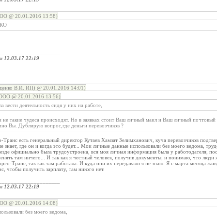
ОО @ 20.01.2016 13:58)
ЕКО
_____________________
ом
12.03.17 22:19
енко В.И. ИП) @ 20.01.2016 14:01)
ООО @ 20.01.2016 13:56)
ла вести деятельность сидя у них на работе,
и не такие чудеса происходят. Но в заявках стоит Ваш личный маил и Ваш личный почтовый
чно Вы. Дублирую вопрос,где деньги перевозчиков ?
-Транс есть генеральный директор Кутаев Хамзат Зелимханович, куча перевозчиков подтвер
не знает, где он и когда это будет... Мои личные данные использовали без моего ведома, т
зде официально была трудоустроена, вся моя личная информация была у работодателя, пос
енять там ничего... И так как я честный человек, получив документы, и понимаю, что люди 
рго-Транс, так как там работала. И куда они их передавали я не знаю. Я с марта месяца жи
с, чтобы получить зарплату, там никого нет.
_____________________
ом
12.03.17 22:19
ОО @ 20.01.2016 14:08)
ользовали без моего ведома,