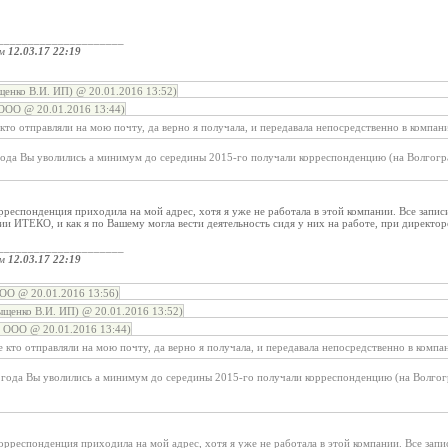
_____________________
ом
12.03.17 22:19
енко В.И. ИП) @ 20.01.2016 13:52)
ООО @ 20.01.2016 13:44)
то отправляли на мою почту, да верно я получала, и передавала непосредственно в компан
года Вы уволились а минимум до середины 2015-го получали корреспонденцию (на Волгогра
рреспонденция приходила на мой адрес, хотя я уже не работала в этой компании. Все записи
ии ИТЕКО, и как я по Вашему могла вести деятельность сидя у них на работе, при директо
_____________________
ом
12.03.17 22:19
ОО @ 20.01.2016 13:56)
щенко В.И. ИП) @ 20.01.2016 13:52)
 ООО @ 20.01.2016 13:44)
кто отправляли на мою почту, да верно я получала, и передавала непосредственно в компа
о года Вы уволились а минимум до середины 2015-го получали корреспонденцию (на Волгогр
корреспонденция приходила на мой адрес, хотя я уже не работала в этой компании. Все запис