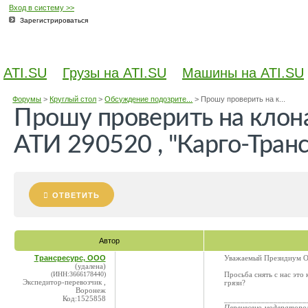
Вход в систему >>
Зарегистрироваться
ATI.SU
Грузы на ATI.SU
Машины на ATI.SU
Форумы
>
Круглый стол
>
Обсуждение подозрите...
>
Прошу проверить на к...
Прошу проверить на клон
АТИ 290520 , "Карго-Тран
ОТВЕТИТЬ
Автор
Трансресурс, ООО
Уважаемый Президиум О
(удалена)
(ИНН:3666178440)
Просьба снять с нас это
Экспедитор-перевозчик ,
грязи?
Воронеж
Код:1525858
____________________
Перенесено модератор