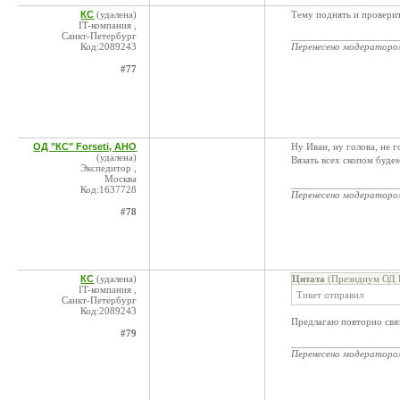
КС
(удалена)
Тему поднять и провери
IT-компания ,
Санкт-Петербург
____________________
Код:2089243
Перенесено модератор
#77
ОД "КС" Forseti, АНО
Ну Иван, ну голова, не 
(удалена)
Вязать всех скопом буде
Экспедитор ,
Москва
____________________
Код:1637728
Перенесено модератор
#78
КС
(удалена)
Цитата
(Президиум ОД К
IT-компания ,
Тикет отправил
Санкт-Петербург
Код:2089243
Предлагаю повторно связ
#79
____________________
Перенесено модератор