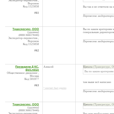
Экспедитор-перевозчик ,
Воронеж
Код:1525858
Вы так и не ответили на
#61
____________________
Перенесено модератор
Трансресурс, ООО
Вы по каким критериям м
(удалена)
генеральным директором
(ИНН:3666178440)
Экспедитор-перевозчик ,
____________________
Воронеж
Перенесено модератор
Код:1525858
#62
Президиум Д КС,
Алексей
Цитата
(Трансресурс, О
физ.лицо
Вы по каким критериям 
Общественное движение ,
Москва
Код:581877
там выше всё написано
#63
____________________
* контакт был удален
Перенесено модератор
Трансресурс, ООО
Цитата
(Трансресурс, О
(удалена)
(ИНН:3666178440)
Экспедитор-перевозчик ,
Что еще необходимо мне 