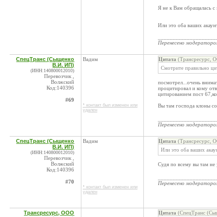
Я не к Вам обращалась с
Или это оба ваших акаун
____________________
Перенесено модератор
СпецТранс (Сыщенко
Вадим
Цитата
(Трансресурс, О
В.И. ИП)
Смотрите правильно ци
(ИНН:140800012010)
Перевозчик ,
Волжский
посмотрел...очень внимат
Код:140396
процитировал и кому отв
цитированием пост 67,ко
#69
* контакт был изменен или
Вы там господа клоны со
удален
____________________
Перенесено модератор
СпецТранс (Сыщенко
Вадим
Цитата
(Трансресурс, О
В.И. ИП)
Или это оба ваших акау
(ИНН:140800012010)
Перевозчик ,
Волжский
Судя по всему вы там не
Код:140396
____________________
#70
Перенесено модератор
* контакт был изменен или
удален
Трансресурс, ООО
Цитата
(СпецТранс (Сыщ