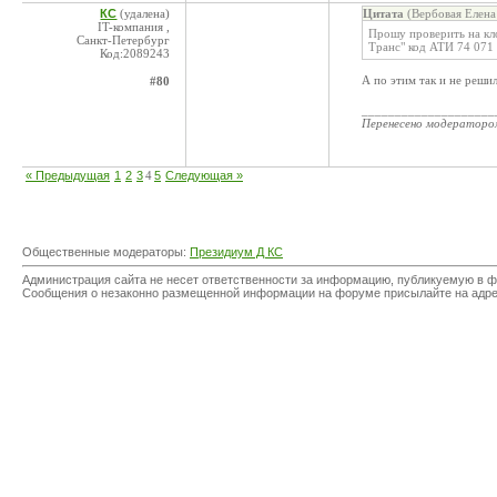
КС
(удалена)
Цитата
(Вербовая Елена
IT-компания ,
Прошу проверить на кл
Санкт-Петербург
Транс" код АТИ 74 071
Код:2089243
А по этим так и не реши
#80
____________________
Перенесено модератор
« Предыдущая
1
2
3
4
5
Следующая »
Общественные модераторы:
Президиум Д КС
Администрация сайта не несет ответственности за информацию, публикуемую в ф
Сообщения о незаконно размещенной информации на форуме присылайте на адр