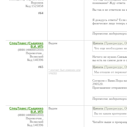
Воронеж
понимание! Жду ответа
Код:1525858
Вы так и не ответили на
#64
Я дождусь ответа? Если 
физическое лицо теперь 
____________________
Перенесено модератор
СпецТранс (Сыщенко
Вадим
Цитата
(Трансресурс, О
В.И. ИП)
Что еще необходимо мне
(ИНН:140800012010)
Перевозчик ,
Волжский
Ничего не нужно.Связыва
Код:140396
вы есть на самом деле и
#65
Цитата
(Трансресурс, О
* контакт был изменен или
Мы отошли от первонач
удален
Согласен с Вами.Пора н
290520.
Приглашение отправлено
____________________
Перенесено модератор
СпецТранс (Сыщенко
Вадим
Цитата
(Трансресурс, О
В.И. ИП)
Вы по каким критериям 
(ИНН:140800012010)
Перевозчик ,
Волжский
Читайте выше и прекращ
Код:140396