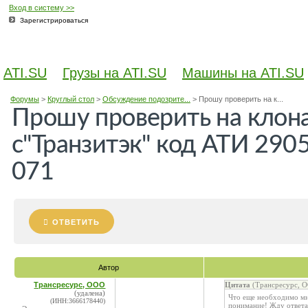
Вход в систему >>
Зарегистрироваться
ATI.SU
Грузы на ATI.SU
Машины на ATI.SU
Форумы
>
Круглый стол
>
Обсуждение подозрите...
>
Прошу проверить на к...
Прошу проверить на кло
с"Транзитэк" код АТИ 2905
071
ОТВЕТИТЬ
Автор
Трансресурс, ООО
Цитата
(Трансресурс, О
(удалена)
Что еще необходимо мне
(ИНН:3666178440)
понимание! Жду ответа