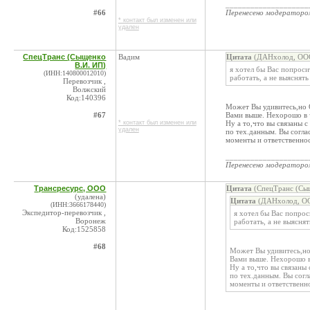
____________________
#66
Перенесено модератор
* контакт был изменен или
удален
СпецТранс (Сыщенко
Вадим
Цитата
(ДАНхолод, ООО
В.И. ИП)
я хотел бы Вас попроси
(ИНН:140800012010)
работать, а не выяснят
Перевозчик ,
Волжский
Код:140396
Может Вы удивитесь,но О
#67
Вами выше. Нехорошо в 
* контакт был изменен или
Ну а то,что вы связаны с
удален
по тех.данным. Вы согла
моменты и ответственно
____________________
Перенесено модератор
Трансресурс, ООО
Цитата
(СпецТранс (Сыщ
(удалена)
Цитата
(ДАНхолод, ОО
(ИНН:3666178440)
Экспедитор-перевозчик ,
я хотел бы Вас попро
Воронеж
работать, а не выясня
Код:1525858
#68
Может Вы удивитесь,но 
Вами выше. Нехорошо в
Ну а то,что вы связаны 
по тех.данным. Вы согл
моменты и ответственн