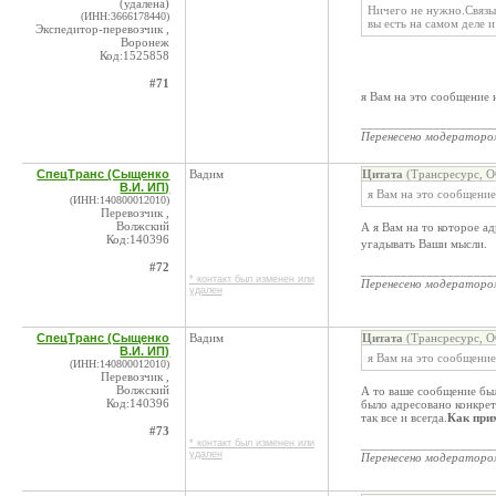
(удалена)
Ничего не нужно.Связыв
(ИНН:3666178440)
вы есть на самом деле 
Экспедитор-перевозчик ,
Воронеж
Код:1525858
#71
я Вам на это сообщение 
____________________
Перенесено модератор
СпецТранс (Сыщенко
Вадим
Цитата
(Трансресурс, О
В.И. ИП)
я Вам на это сообщение
(ИНН:140800012010)
Перевозчик ,
Волжский
А я Вам на то которое а
Код:140396
угадывать Ваши мысли.
#72
____________________
* контакт был изменен или
Перенесено модератор
удален
СпецТранс (Сыщенко
Вадим
Цитата
(Трансресурс, О
В.И. ИП)
я Вам на это сообщение
(ИНН:140800012010)
Перевозчик ,
Волжский
А то ваше сообщение бы
Код:140396
было адресовано конкрет
так все и всегда.
Как при
#73
* контакт был изменен или
____________________
удален
Перенесено модератор