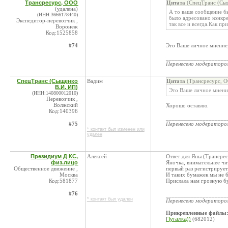
Трансресурс, ООО
Цитата
(СпецТранс (Сыщ
(удалена)
А то ваше сообщение б
(ИНН:3666178440)
было адресовано конкре
Экспедитор-перевозчик ,
так все и всегда.Как п
Воронеж
Код:1525858
#74
Это Ваше личное мнение,
____________________
Перенесено модератор
СпецТранс (Сыщенко
Вадим
Цитата
(Трансресурс, О
В.И. ИП)
Это Ваше личное мнение
(ИНН:140800012010)
Перевозчик ,
Волжский
Хорошо оставлю.
Код:140396
____________________
#75
Перенесено модератор
* контакт был изменен или
удален
Президиум Д КС,
Алексей
Ответ для Яны (Трансрес
физ.лицо
Яночка, внимательнее чи
Общественное движение ,
первый раз регистрирует
Москва
И таких бумажек мы не б
Код:581877
Прислала нам грозную 
#76
____________________
* контакт был удален
Перенесено модератор
Прикрепленные файлы
Пугалка))
(682012)