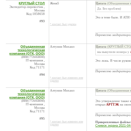
КРУГЛЫЙ СТОЛ
Женя5
Цитата
(Объединенная т
Экспедитор-перевозчик ,
Да. Без проблем)
Москва
Код:1858658
Это в теме было. И АТИ 
#93
* контакт был удален
____________________
Перенесено модератор
Объединенная
Алтунин Михаил
Цитата
(КРУГЛЫЙ СТОЛ 
технологическая
мы выкупили номера у
компания (ОТК, ООО)
(ИНН:7726458040)
IT-компания ,
Это ложь. В числе руков
Москва
Код:71171
____________________
Перенесено модератор
#94
* контакт был изменен или
удален
Объединенная
Алтунин Михаил
Цитата
(Объединенная т
технологическая
компания (ОТК, ООО)
(ИНН:7726458040)
Это утверждение также 
IT-компания ,
открыл
АРТТЭК
на свое
Москва
Код:71171
____________________
Перенесено модератор
#95
* контакт был изменен или
Прикрепленные файлы
удален
Снимок экрана 2021-04-