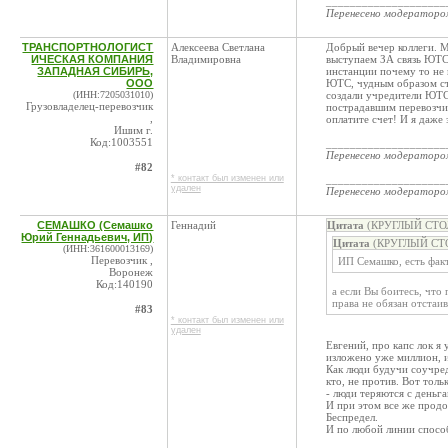
____________________
Перенесено модератор
ТРАНСПОРТНОЛОГИСТ
Алексеева Светлана
Добрый вечер коллеги. 
ИЧЕСКАЯ КОМПАНИЯ
Владимировна
выступаем ЗА связь ЮТ
ЗАПАДНАЯ СИБИРЬ,
инстанции почему то не 
ООО
ЮТС, чудным образом с
(ИНН:7205031010)
создали учредители ЮТС
Грузовладелец-перевозчик
пострадавшим перевозчи
,
оплатите счет! И я даже
Ишим г.
Код:1003551
____________________
Перенесено модератор
#82
* контакт был изменен или
____________________
удален
Перенесено модератор
СЕМАШКО (Семашко
Геннадий
Цитата
(КРУГЛЫЙ СТОЛ 
Юрий Геннадьевич, ИП)
Цитата
(КРУГЛЫЙ СТОЛ
(ИНН:361600013169)
Перевозчик ,
ИП Семашко, есть факт
Воронеж
Код:140190
а если Вы боитесь, что 
права не обязан отстаив
#83
* контакт был изменен или
удален
Евгений, про капс лок я
изложено уже миллион, из
Как люди будучи соучред
кто, не против. Вот толь
- люди теряются с деньга
И при этом все же продо
Беспредел.
И по любой линии спосо