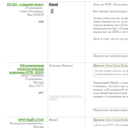
ATI.SU - старший юрист
Юрий
Дело по ЮТС-Логистик н
IT-компания ,
Санкт-Петербург
Кто мешает кредиторам 
Код:442638
Зачем опять писать на фо
ответственности по долг
#96
определенным способом 
законодательству о банкр
свалил всё на АТИ и пус
Дело в суде, пусть суд р
____________________
Перенесено модератор
Объединенная
Алтунин Михаил
Цитата
(АвтоТрансИнфо,
технологическая
Зачем опять писать на ф
компания (ОТК, ООО)
ответственности по дол
(ИНН:7726458040)
IT-компания ,
Москва
Уважаемый Юрий, с таким
Код:71171
очевидно, что всех нас н
поводу субсидиарной отв
#97
отдельный юридический д
* контакт был изменен или
никакого отношения не и
удален
____________________
Перенесено модератор
КРУГЛЫЙ СТОЛ
Женя3
Цитата
(АвтоТрансИнфо,
Экспедитор-перевозчик ,
Дело по ЮТС-Логистик 
Москва