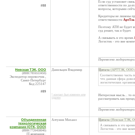
Если суд установит свя
ответственности по долга
#88
вопросы, которыми сейча
Кредиторы не лишены пр
ответственности
АртТэк
Поэтому АТИ не будет вм
суд решит, так и будет.
А связывать в это время
Логистик - это вне комп
____________________
Перенесено модератор
Невская ТЭК, ООО
Данильцев Владимир
Цитата
(АРТТЭК, ООО @
(ИНН:7816553450)
Соответственно часть п
Экспедитор-перевозчик ,
что данная сфера довол
Санкт-Петербург
логистических организ
Код:225147
#89
* контакт был изменен или
Интересная мысль... то 
удален
рассматривать как преце
____________________
Перенесено модератор
Объединенная
Алтунин Михаил
Цитата
(Невская ТЭК, О
технологическая
А связывать в это врем
компания (ОТК, ООО)
Логистик - это вне ком
(ИНН:7726458040)
IT-компания ,