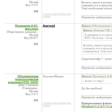
Москва
Коллеги, имеем в распо
Код:71171
отправить его в предста
Тему необходимо актуали
#90
* контакт был изменен или
____________________
удален
Перенесено модератор
Президиум Д КС,
Дмитрий
Цитата
(Объединенная т
физ.лицо
Цитата
(Невская ТЭК, 
Общественное движение ,
Москва
А связывать в это вре
Код:581877
ЮТС-Логистик - это в
#91
Коллеги, имеем в расп
отправить его в предст
ознакомиться. Тему нео
Секретная инфа ? - может
____________________
Перенесено модератор
Объединенная
Алтунин Михаил
Цитата
(Президиум Д КС
технологическая
- может ее сюда ?
компания (ОТК, ООО)
(ИНН:7726458040)
IT-компания ,
Да. Без проблем)
Москва
Код:71171
____________________
Перенесено модератор
#92
* контакт был изменен или
Прикрепленные файлы
удален
Мегафон(2)-2-3(2) (1).p