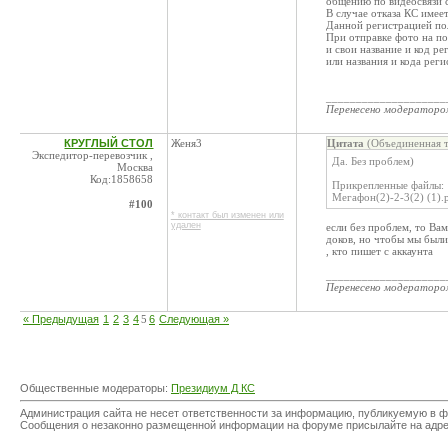
общению по видеосвязи 
В случае отказа КС име
Данной регистрацией пол
При отправке фото на п
и свои название и код ре
или названия и кода рег
____________________
Перенесено модератор
КРУГЛЫЙ СТОЛ
Женя3
Цитата
(Объединенная т
Экспедитор-перевозчик ,
Да. Без проблем)
Москва
Код:1858658
Прикрепленные файлы:
Мегафон(2)-2-3(2) (1).
#100
* контакт был изменен или
удален
если без проблем, то Ва
доков, но чтобы мы были
, кто пишет с аккаунта
____________________
Перенесено модератор
« Предыдущая
1
2
3
4
5
6
Следующая »
Общественные модераторы:
Президиум Д КС
Администрация сайта не несет ответственности за информацию, публикуемую в ф
Сообщения о незаконно размещенной информации на форуме присылайте на адр