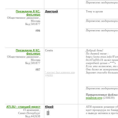
Перенесено модератор
Президиум Д КС,
Дмитрий
Тему в архив
физ.лицо
Общественное движение ,
____________________
Москва
Перенесено модератор
Код:581877
____________________
Перенесено модератор
#86
Президиум Д КС,
Семён
Добрый день!
физ.лицо
По данной теме :
Общественное движение ,
https://avto-trast.info/
Москва
0cc47af30c1b ниже прив
Код:581877
очередной целью «***»
Если это возможно, то 
Они даже не заморачива
#87
Заранее спасибо большо
* контакт был изменен или
удален
____________________
Перенесено модератор
Прикрепленные файлы
крайнов.png
(230639)
ATI.SU - старший юрист
Юрий
АТИ приняло решение у
IT-компания ,
идет процедура по банкр
Санкт-Петербург
о выводе активов и проч
Код:442638