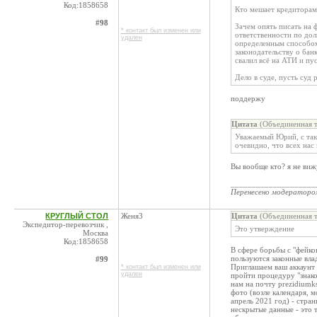
Код:1858658
Кто мешает кредиторам
#98
Зачем опять писать на ф
* контакт был изменен или
ответственности по дол
удален
определенным способом
законодательству о банк
свалил всё на АТИ и п
Дело в суде, пусть суд 
поддержу
Цитата
(Объединенная т
Уважаемый Юрий, с так
очевидно, что всех нас 
Вы вообще кто? я не ви
____________________
Перенесено модератор
КРУГЛЫЙ СТОЛ
Женя3
Цитата
(Объединенная т
Экспедитор-перевозчик ,
Это утверждение
Москва
Код:1858658
В сфере борьбы с "фейко
пользуются законные вла
#99
Приглашаем ваш аккаунт
* контакт был изменен или
удален
пройти процедуру "знако
нам на почту prezidiumk
фото (возле календаря, 
апрель 2021 год) - стра
нескрытые данные - это 