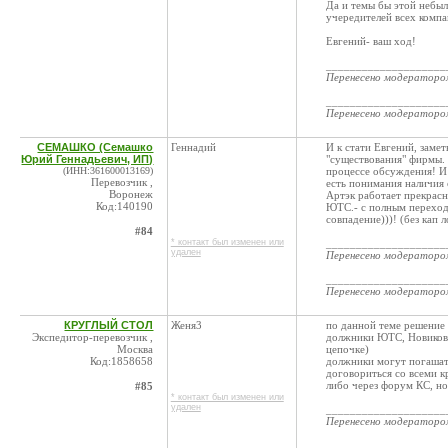
Да и темы бы этой небыл
учередителей всех компа
Евгений- ваш ход!
____________________
Перенесено модератор
____________________
Перенесено модератор
СЕМАШКО (Семашко
Геннадий
И к стати Евгений, замет
Юрий Геннадьевич, ИП)
"существования" фирмы. 
(ИНН:361600013169)
процессе обсуждения! И 
Перевозчик ,
есть понимания наличия 
Воронеж
Артэк работает прекрасн
Код:140190
ЮТС.- с полным переходо
совпадение)))! (без кап л
#84
* контакт был изменен или
____________________
удален
Перенесено модератор
____________________
Перенесено модератор
КРУГЛЫЙ СТОЛ
Женя3
по данной теме решение 
Экспедитор-перевозчик ,
должники ЮТС, Новиков п
Москва
цепочке)
Код:1858658
должники могут погашат
договориться со всеми к
либо через форум КС, н
#85
* контакт был изменен или
удален
____________________
Перенесено модератор
____________________