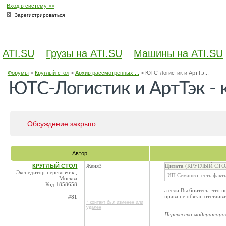
Вход в систему >>
Зарегистрироваться
ATI.SU
Грузы на ATI.SU
Машины на ATI.SU
Форумы
>
Круглый стол
>
Архив рассмотренных ...
>
ЮТС-Логистик и АртТэ...
ЮТС-Логистик и АртТэк - 
Обсуждение закрыто.
Автор
КРУГЛЫЙ СТОЛ
Женя3
Цитата
(КРУГЛЫЙ СТОЛ 
Экспедитор-перевозчик ,
ИП Семашко, есть факты
Москва
Код:1858658
а если Вы боитесь, что п
права не обязан отстаива
#81
* контакт был изменен или
удален
____________________
Перенесено модератор