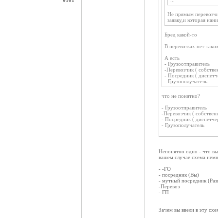
#101
Не прямым перевозчи
заявку,и которая нан
Бред какой-то
В перевозках нет таки
А есть
- Грузоотправитель
-Перевозчик ( собстве
- Посредник ( диспетч
- Грузополучатель
что не понятно?
- Грузоотправитель
-Перевозчик ( собствен
- Посредник ( диспетче
- Грузополучатель
Непонятно одно - что вы
вашем случае схема нем
- -ГО
- посредник (Вы)
- мутный посредник (Раз
-Перевоз
- ГП
Зачем вы ввели в эту сх