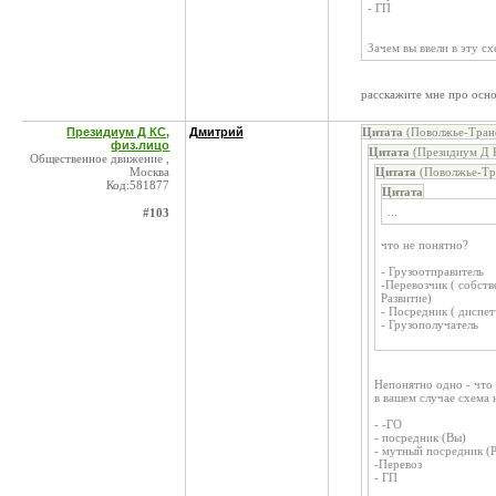
- ГП
Зачем вы ввели в эту с
расскажите мне про осно
Президиум Д КС,
Дмитрий
Цитата
(Поволжье-Транс
физ.лицо
Цитата
(Президиум Д К
Общественное движение ,
Москва
Цитата
(Поволжье-Тра
Код:581877
Цитата
...
#103
что не понятно?
- Грузоотправитель
-Перевозчик ( собств
Развитие)
- Посредник ( диспет
- Грузополучатель
Непонятно одно - что
в вашем случае схема
- -ГО
- посредник (Вы)
- мутный посредник (Р
-Перевоз
- ГП