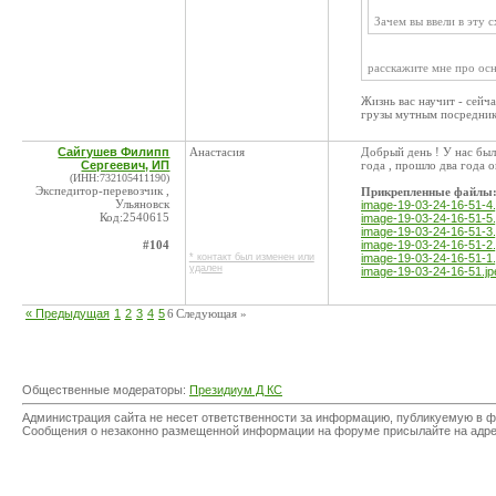
Зачем вы ввели в эту 
расскажите мне про осн
Жизнь вас научит - сейч
грузы мутным посредни
Сайгушев Филипп
Анастасия
Добрый день ! У нас бы
Сергеевич, ИП
года , прошло два года о
(ИНН:732105411190)
Экспедитор-перевозчик ,
Прикрепленные файлы
Ульяновск
image-19-03-24-16-51-4.
Код:2540615
image-19-03-24-16-51-5.
image-19-03-24-16-51-3.
#104
image-19-03-24-16-51-2.
* контакт был изменен или
image-19-03-24-16-51-1.
удален
image-19-03-24-16-51.jp
« Предыдущая
1
2
3
4
5
6
Следующая »
Общественные модераторы:
Президиум Д КС
Администрация сайта не несет ответственности за информацию, публикуемую в ф
Сообщения о незаконно размещенной информации на форуме присылайте на адр