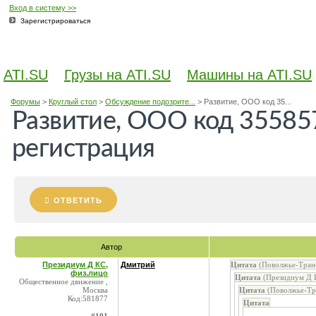
Вход в систему >>
Зарегистрироваться
ATI.SU
Грузы на ATI.SU
Машины на ATI.SU
Форумы
>
Круглый стол
>
Обсуждение подозрите...
>
Развитие, ООО код 35...
Развитие, ООО код 35585
регистрация
ОТВЕТИТЬ
Автор
Президиум Д КС,
Дмитрий
Цитата
(Поволжье-Транс
физ.лицо
Цитата
(Президиум Д К
Общественное движение ,
Москва
Цитата
(Поволжье-Тра
Код:581877
Цитата
...