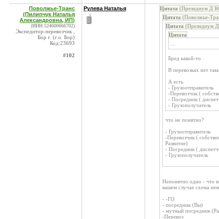
Поволжье-Транс
Рулева Наталья
Цитата
(Президиум Д КС
(Пилипчук Наталья
Цитата
(Поволжье-Тран
Александровна, ИП)
(ИНН:524600666702)
Цитата
(Президиум Д 
Экспедитор-перевозчик ,
Цитата
Бор г. (г.о. Бор)
Код:23693
...
#102
Бред какой-то
В перевозках нет так
А есть
- Грузоотправитель
-Перевозчик ( собств
- Посредник ( диспет
- Грузополучатель
что не понятно?
- Грузоотправитель
-Перевозчик ( собстве
Развитие)
- Посредник ( диспетч
- Грузополучатель
Непонятно одно - что в
вашем случае схема не
- -ГО
- посредник (Вы)
- мутный посредник (Ра
-Перевоз