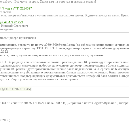
 работу! Всё четко, в срок. Удачи вам на дорогах и высоких ставок!
ИП Код в АТИ 2114697
тольевна
чик, погрузка/выгрузка в установленные договором сроки. Водитель всегда на связи. Прия
д в АТИ 3001279
 Николай Сергеевич
омендацию
и мессенджере приглашены
комендацию, отравить на почту a7604600@gmail.com (во избежание копировании личных д
дтверждающие перевозку ТТН ,ТРН, ТН, заявку-договор, скрин с почты обмена документа
1.2022
писать, что документы отправлены и список предоставленных документов
5.1.1. За раздачу или использование ложной рекомендацией КС рекомендует применить пони
подтверждается следующим набором документов: договор, подтверждение обмена подпис
ушения КС рекомендует применить понижение балла надежности на -1 сроком на 6 месяцев. 
ятия решения с требованием о восстановлении баллов, рассмотрение должно быть проведе
тавлении всех подтверждающих документов и доказательств штрафной балл должен быть уда
дит на общих условиях переноса темы на рассмотрение.
 @ 15.11.2022 10:45)
т ООО "Регион" ИНН 9717119207 на 57000 с НДС пришла с почты logistm3@mail.ru, котора
:
492006)