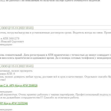
.2022 не работал с ип николаевым то получили бы еще одного обманутого водителя
, ООО @ 15.11.2022 10:41)
чик, погрузка/выгрузка в установленные договором сроки. Водитель всегда на связи. Прия
д в АТИ 3001279
 Николай Сергеевич
омендацию
чень сомнительный. Дата регистрации в АТИ практически с точностью до минут совпадает 
я вносились практически в одинаковое время. Да и номера сотовых телефонов у менеджеро
, ООО @ 15.11.2022 10:41)
ктивные, нужно проверить
ников АТИ: 4
ик, можно доверить любые грузы, доставят всё в срок и качественно. Отдельное спасибо К
ство!
ов С.А. ИП) Код в АТИ 259918
омендацию
ый перевозчик. Очень приятно работать с такими партнёрами. Профессиональный подход к 
ся на дальнейшее сотрудничество!!! Спасибо за отличную работу.
 ИП Код в АТИ 2103246
омендацию