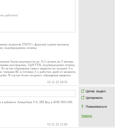
тно работать!
анных водителя /ГП/ГО с форума) одним письмом
ми, подтверждение оплаты.
жение балла надежности на -0,5 сроком на 3 месяца.
анными договорами, ТрН/ТТН, подтверждение оплаты.
В случае обращения такого аккаунта не позднее 3-х
но членами КС в течение 3-х рабочих дней от момента
лён. В случае более позднего обращения аккаунта
15.11.22 10:51
Цитир. выдел.
Цитировать
я в кабинете Алпысбаев У.А. ИП Код в АТИ 3001306.
Пожаловаться
Наверх
15.11.22 11:01