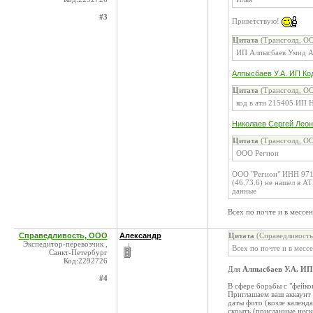
#3
Приветствую!
Цитата
(Трансголд, ОО
ИП Алпысбаев Умид Ав
Алпысбаев У.А. ИП Ко
Цитата
(Трансголд, ОО
код в ати 215405 ИП Н
Николаев Сергей Леон
Цитата
(Трансголд, ОО
ООО Регион
ООО "Регион" ИНН 9717
(46.73.6) не нашел в А
данные
Всех по почте и в мессе
Справедливость, ООО
Александр
Цитата
(Справедливость
Экспедитор-перевозчик ,
Всех по почте и в месс
Санкт-Петербург
Код:2292726
Для
Алпысбаев У.А. ИП
#4
В сфере борьбы с "фейко
Приглашаем ваш аккаунт 
даты фото (возле календ
скрыть (присланные неск