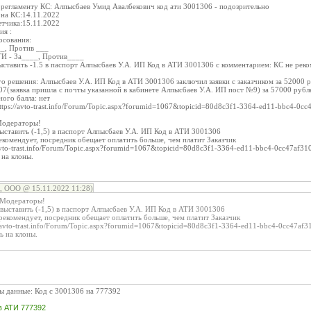
о регламенту КС: Алпысбаев Умид Авалбекович код ати 3001306 - подозрительно
 на КС:14.11.2022
етчика:15.11.2022
ия :
осования:
__, Против ___
ТИ - За____, Против____
ыставить -1.5 в паспорт Алпысбаев У.А. ИП Код в АТИ 3001306 с комментарием: КС не реко
о решения: Алпысбаев У.А. ИП Код в АТИ 3001306 заключил заявки с заказчиком за 52000 р
7(заявка пришла с почты указанной в кабинете Алпысбаев У.А. ИП пост №9) за 57000 руб
ного балла: нет
ttps://avto-trast.info/Forum/Topic.aspx?forumid=1067&topicid=80d8c3f1-3364-ed11-bbc4-0cc
Модераторы!
ставить (-1,5) в паспорт Алпысбаев У.А. ИП Код в АТИ 3001306
екомендует, посредник обещает оплатить больше, чем платит Заказчик
avto-trast.info/Forum/Topic.aspx?forumid=1067&topicid=80d8c3f1-3364-ed11-bbc4-0cc47af31
 на клоны.
, ООО @ 15.11.2022 11:28)
 Модераторы!
ыставить (-1,5) в паспорт Алпысбаев У.А. ИП Код в АТИ 3001306
рекомендует, посредник обещает оплатить больше, чем платит Заказчик
/avto-trast.info/Forum/Topic.aspx?forumid=1067&topicid=80d8c3f1-3364-ed11-bbc4-0cc47af3
ь на клоны.
ы данные: Код с 3001306 на 777392
в АТИ 777392