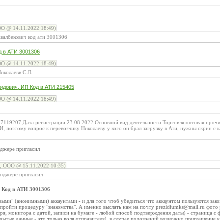
О @ 14.11.2022 18:49)
албекович код ати 3001306
д в АТИ 3001306
О @ 14.11.2022 18:49)
иколаевв С.Л.
идович, ИП Код в АТИ 215405
О @ 14.11.2022 18:49)
119207 Дата регистрации 23.08.2022 Основной вид деятельности Торговля оптовая проч
ТИ, поэтому вопрос к перевозчику Николаеву у кого он брал загрузку в Ати, нужны скрин с 
нджере пригласил
, ООО @ 15.11.2022 10:35)
енджере пригласил
 Код в АТИ 3001306
выми" (анонимными) аккаунтами - и для того чтоб убедиться что аккаунтом пользуются зак
пройти процедуру "знакомства". А именно выслать нам на почту prezidiumks@mail.ru фото
аря, монитора с датой, записи на бумаге - любой способ подтверждения даты) - страница 
рытые данные - это только воля отправителя), в случае подозрений возможно приглашение 