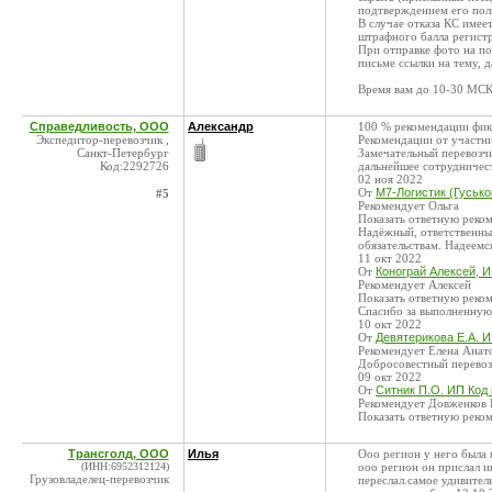
подтверждением его по
В случае отказа КС имее
штрафного балла регист
При отправке фото на по
письме ссылки на тему, 
Время вам до 10-30 МСК 
Справедливость, ООО
Александр
100 % рекомендации фик
Экспедитор-перевозчик ,
Рекомендации от участн
Санкт-Петербург
Замечательный перевозчи
Код:2292726
дальнейшее сотрудничес
02 ноя 2022
От
М7-Логистик (Гусько
#5
Рекомендует Ольга
Показать ответную реко
Надёжный, ответственный
обязательствам. Надеемс
11 окт 2022
От
Конограй Алексей, И
Рекомендует Алексей
Показать ответную реко
Спасибо за выполненную 
10 окт 2022
От
Девятерикова Е.А. И
Рекомендует Елена Анат
Добросовестный перевозч
09 окт 2022
От
Ситник П.О. ИП Код
Рекомендует Довженков 
Показать ответную реко
Трансголд, ООО
Илья
Ооо регион у него была 
(ИНН:6952312124)
ооо регион он прислал и
Грузовладелец-перевозчик
переслал.самое удивител