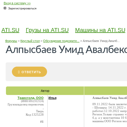
Вход в систему >>
Зарегистрироваться
ATI.SU
Грузы на ATI.SU
Машины на ATI.SU
Форумы
>
Круглый стол
>
Обсуждение подозрите...
>
Алпысбаев Умид Авалб...
Алпысбаев Умид Авалбеко
ОТВЕТИТЬ
Автор
Трансголд, ООО
Илья
Алпысбаев Умид Авалбе
(ИНН:6952312124)
09.11.2022 была заключе
Грузовладелец-перевозчик
- Шушары. 14.11.2022 г.
,
работал 12.10.2022 напр
Тверь
Регион.Только странно ч
Код:1325228
б.д. а у константина 10 
машины.ООО Регион можн
#1