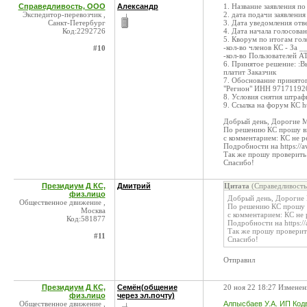
Справедливость, ООО
Александр
1. Название заявления п
Экспедитор-перевозчик ,
2. дата подачи заявления
Санкт-Петербург
3. Дата уведомления отв
Код:2292726
4. Дата начала голосован
5. Кворум по итогам гол
-кол-во членов КС - За _
#10
-кол-во Пользователей А
6. Принятое решение: :В
платит Заказчик
7. Обоснование принятог
"Регион" ИНН 971711920
8. Условия снятия штраф
9. Ссылка на форум КС h
Добрый день, Дорогие 
По решению КС прошу вы
с комментарием: КС не р
Подробности на https://
Так же прошу проверить
Спасибо!
Президиум Д КС,
Дмитрий
Цитата
(Справедливость
физ.лицо
Добрый день, Дорогие
Общественное движение ,
По решению КС прошу в
Москва
с комментарием: КС не 
Код:581877
Подробности на https:/
Так же прошу проверит
#11
Спасибо!
Отправил
Президиум Д КС,
Семён(общение
20 ноя 22 18:27 Изменен
физ.лицо
через эл.почту)
Общественное движение ,
Алпысбаев У.А. ИП Код