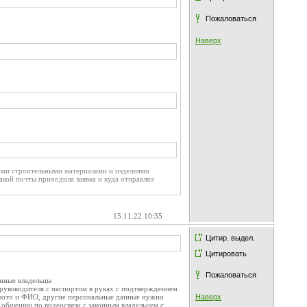
Пожаловаться
Наверх
ими строительными материалами и изделиями
какой почты приходила заявка и куда отправлял
15.11.22 10:35
Цитир. выдел.
Цитировать
Пожаловаться
онные владельцы
 руководителя с паспортом в руках с подтверждением
с фото и ФИО, другие персональные данные нужно
Наверх
к общению по видеосвязи с законным владельцем с