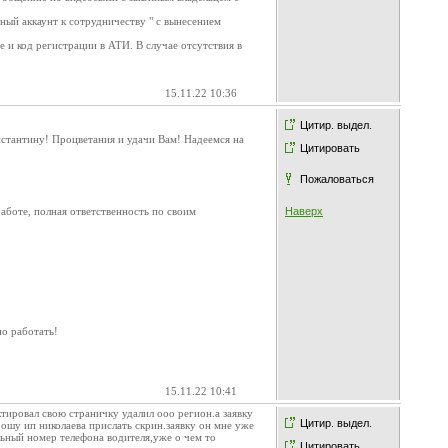
ный аккаунт к сотрудничеству " с вынесением
 и код регистрации в АТИ. В случае отсутствия в
15.11.22 10:36
Цитир. выдел.
нстантину! Процветания и удачи Вам! Надеемся на
Цитировать
Пожаловаться
аботе, полная ответственность по своим
Наверх
но работать!
15.11.22 10:41
тировал свою страничку удалил ооо регион.а заявку
Цитир. выдел.
рошу ип николаева прислать скрин.заявку он мне уже
ильный номер телефона водителя,уже о чем то
Цитировать