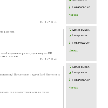
Пожаловаться
Наверх
15.11.22 10:45
Цитир. выдел.
тно работать!
Цитировать
Пожаловаться
Наверх
с датой и временем регистрации аккаунта ИП
в тоже похожие.
15.11.22 10:47
Цитир. выдел.
Цитировать
онстантину! Процветания и удачи Вам! Надеемся на
Пожаловаться
Наверх
работе, полная ответственность по своим