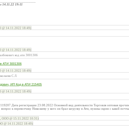
_____________________
ом
14.11.22 19:11
:
 @ 14.11.2022 18:49)
 @ 14.11.2022 18:49)
лбекович код ати 3001306
 в АТИ 3001306
 @ 14.11.2022 18:49)
колаевв С.Л.
дович, ИП Код в АТИ 215405
 @ 14.11.2022 18:49)
19207 Дата регистрации 23.08.2022 Основной вид деятельности Торговля оптовая прочим
 вопрос к перевозчику Николаеву у кого он брал загрузку в Ати, нужны скрин с какой почты
, ООО @ 15.11.2022 10:31)
О @ 14.11.2022 18:49)