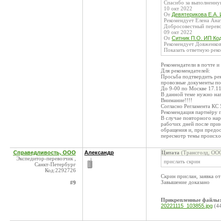
Спасибо за выполненную
10 окт 2022
От
Девятерикова Е.А. 
Рекомендует Елена Ана
Добросовестный перевоз
09 окт 2022
От
Ситник П.О. ИП Ко
Рекомендует Довженков
Показать ответную рек
Рекомендатели в почте 
Для рекомендателей:
Просьба подтвердить ре
провозные документы по
До 9-00 по Москве 17.1
В данной теме нужно на
Внимание!!!!
Согласно Регламента КС 
Рекомендация партнёру 
В случае повторного нар
рабочих дней после прин
обращения и, при предос
пересмотр темы происхо
Справедливость, ООО
Александр
Цитата
(Трансголд, ООО
Экспедитор-перевозчик ,
прислать скрин
Санкт-Петербург
Код:2292726
Скрин прислан, заявка о
Завышение доказано
#9
Прикрепленные файлы
20221115_103855.jpg
(4