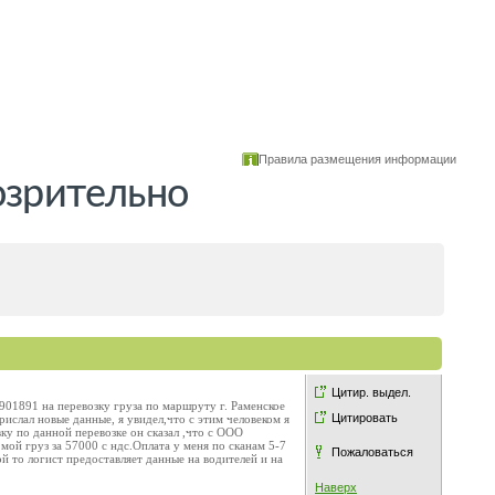
Правила размещения информации
озрительно
Цитир. выдел.
901891 на перевозку груза по маршруту г. Раменское
Цитировать
рислал новые данные, я увидел,что с этим человеком я
вку по данной перевозке он сказал ,что с ООО
мой груз за 57000 с ндс.Оплата у меня по сканам 5-7
Пожаловаться
ой то логист предоставляет данные на водителей и на
Наверх