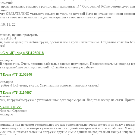
лномочий
т право выставить в паспорт регистрации комментарий " Осторожно! КС не рекомендует дан
рации.
чту ОБЯЗАТЕЛЬНО указывать ссылку на тему, по которой было приглашение и свои название
даты на фото или названия и кода регистрации - фото не считается принятым
16. 11. 22
тивные, нужно проверить
иков АТИ: 4
к, можно доверить любые грузы, доставят всё в срок и качественно. Отдельное спасибо Ко
тво!
в С.А. ИП) Код в АТИ 259918
мендацию
 перевозчик. Очень приятно работать с такими партнёрами. Профессиональный подход к р
я на дальнейшее сотрудничество!!! Спасибо за отличную работу.
П Код в АТИ 2103246
мендацию
работу! Всё четко, в срок. Удачи вам на дорогах и высоких ставок!
П Код в АТИ 2114697
ольевна
ик, погрузка/выгрузка в установленные договором сроки. Водитель всегда на связи. Прият
 в АТИ 3001279
Николай Сергеевич
мендацию
привязана под номером телефона.просто как дополнительно вчера вечером он сразу отредак
п николаеву с почты которая указана в ати.он с одной электронной почты и работает. Я поп
ьное что контакты в заявке на погрузке другие и мне данные на водителя он скинул неправ