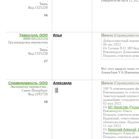
,
говорит.если бы я 12.10
Тверь
Код:1325228
#6
Трансголд, ООО
Илья
Цитата
(Справедливость
(ИНН:6952312124)
Добросовестный перевоз
Грузовладелец-перевозчик
09 окт 2022
,
От Ситник П.О. ИП Ко
Тверь
Рекомендует Довженков
Код:1325228
Показать ответную рек
#7
Вот этот аккаунт тоже о
Алпысбаев У.А.Изменени
Справедливость, ООО
Александр
Цитата
(Справедливость
Экспедитор-перевозчик ,
100 % рекомендации фи
Санкт-Петербург
Рекомендации от участ
Код:2292726
Замечательный перевозч
дальнейшее сотрудниче
#8
02 ноя 2022
От
М7-Логистик (Гуськ
Рекомендует Ольга
Показать ответную рек
Надёжный, ответственн
обязательствам. Надеем
11 окт 2022
От
Конограй Алексей,
Рекомендует Алексей
Показать ответную рек