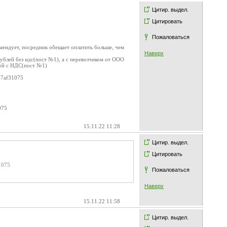
Цитир. выдел.
Цитировать
Пожаловаться
мендует, посредник обещает оплатить больше, чем
Наверх
ублей без ндс(пост №1), а с перевозчиком от ООО
лей с НДС(пост №1)
47af31075
075
15.11.22 11:28
Цитир. выдел.
Цитировать
1075
Пожаловаться
Наверх
15.11.22 11:58
Цитир. выдел.