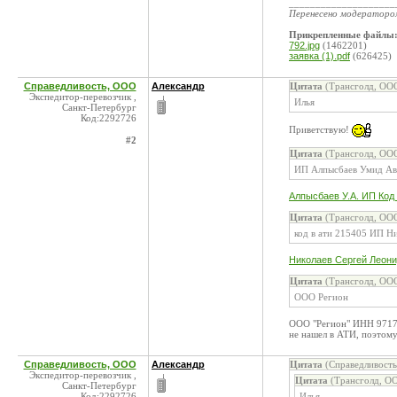
____________________
Перенесено модератор
Прикрепленные файлы
792.jpg
(1462201)
заявка (1).pdf
(626425)
Справедливость, ООО
Александр
Цитата
(Трансголд, ООО
Экспедитор-перевозчик ,
Илья
Санкт-Петербург
Код:2292726
Приветствую!
#2
Цитата
(Трансголд, ООО
ИП Алпысбаев Умид Ава
Алпысбаев У.А. ИП Код
Цитата
(Трансголд, ООО
код в ати 215405 ИП Ни
Николаев Сергей Леони
Цитата
(Трансголд, ООО
ООО Регион
ООО "Регион" ИНН 97171
не нашел в АТИ, поэтому
Справедливость, ООО
Александр
Цитата
(Справедливость
Экспедитор-перевозчик ,
Цитата
(Трансголд, ОО
Санкт-Петербург
Код:2292726
Илья