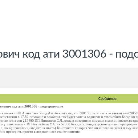
вич код ати 3001306 - под
Сообщение
кович код ати 3001306 - подозрительно
на заявка с ИП Алпысбаев Умид Авалбекович код ати 3001306 контакт константин тел 89858
 константин в 17.50 позвонил и сообщил что будет замена водителя и автомобиля.Когда он п
ямую код в ати 215405 ИП Николаевв С.Л..когда я позвонил и спросил с кем он заключал зая
то у меня заявка с ИП Алпысбаев У.А. на 52000 без ндс а,менеджер константин перепродает 
б.д. по оригиналам.(наводит на мысль).Константин говорит что он ничего не знает и ему как
о проверить просто в яндексе и все станет понятно