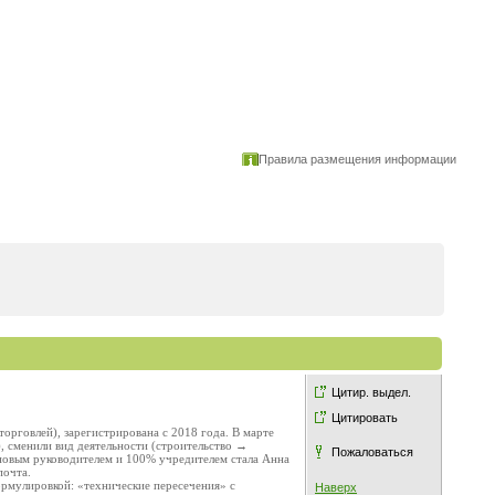
Правила размещения информации
Цитир. выдел.
Цитировать
овлей), зарегистрирована с 2018 года. В марте
, сменили вид деятельности (строительство →
Пожаловаться
 новым руководителем и 100% учредителем стала Анна
почта.
ормулировкой: «технические пересечения» с
Наверх