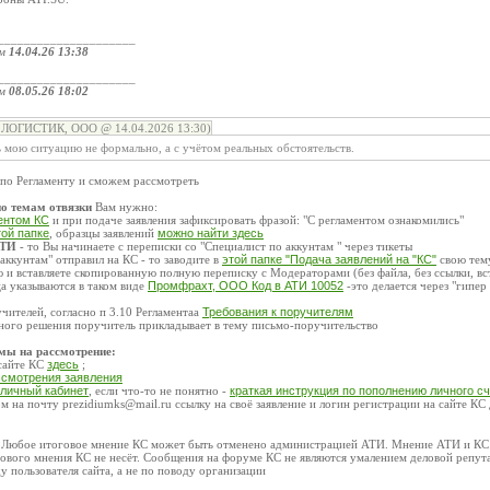
_____________________
ом
14.04.26 13:38
_____________________
ом
08.05.26 18:02
ЛОГИСТИК, ООО @ 14.04.2026 13:30)
 мою ситуацию не формально, а с учётом реальных обстоятельств.
 по Регламенту и сможем рассмотреть
о темам отвязки
Вам нужно:
ентом КС
и при подаче заявления зафиксировать фразой: "С регламентом ознакомились"
той папке
, образцы заявлений
можно найти здесь
АТИ
- то Вы начинаете с переписки со "Специалист по аккунтам " через тикеты
аккунтам" отправил на КС - то заводите в
этой папке "Подача заявлений на "КС"
свою тем
 и вставляете скопированную полную переписку с Модераторами (без файла, без ссылки, вс
а указываются в таком виде
Промфрахт, ООО Код в АТИ 10052
-это делается через "гипер
учителей, согласно п 3.10 Регламентаа
Требования к поручителям
ьного решения поручитель прикладывает в тему письмо-поручительство
емы на рассмотрение:
 сайте КС
здесь
;
ссмотрения заявления
 личный кабинет
, если что-то не понятно -
краткая инструкция по пополнению личного с
 на почту prezidiumks@mail.ru ссылку на своё заявление и логин регистрации на сайте КС
: Любое итоговое мнение КС может быть отменено администрацией АТИ. Мнение АТИ и КС м
ового мнения КС не несёт. Сообщения на форуме КС не являются умалением деловой репут
у пользователя сайта, а не по поводу организации