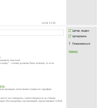
14.04 13:30
Цитир. выдел.
Цитировать
Пожаловаться
Наверх
у
тавляете текстом)
 ссылку" - ссылка должны быть зеленая, то есть
чета
;;
 для проверки зачисления суммы по тарифам
огут не совпадать, ответственность за отмену
ации обсуждаемых организаций, представляют собой