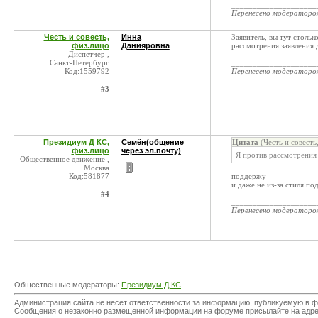
____________________
Перенесено модератор
Честь и совесть,
Инна
Заявитель, вы тут стольк
физ.лицо
Данияровна
рассмотрения заявления д
Диспетчер ,
Санкт-Петербург
____________________
Код:1559792
Перенесено модератор
#3
Президиум Д КС,
Семён(общение
Цитата
(Честь и совесть
физ.лицо
через эл.почту)
Я против рассмотрения 
Общественное движение ,
Москва
Код:581877
поддержу
и даже не из-за стиля по
#4
____________________
Перенесено модератор
Общественные модераторы:
Президиум Д КС
Администрация сайта не несет ответственности за информацию, публикуемую в ф
Сообщения о незаконно размещенной информации на форуме присылайте на адр