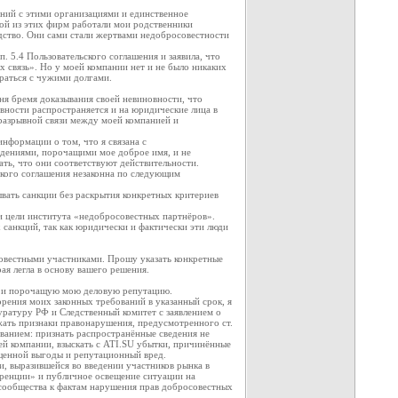
ний с этими организациями и единственное
ной из этих фирм работали мои родственники
одство. Они сами стали жертвами недобросовестности
 5.4 Пользовательского соглашения и заявила, что
х связь». Но у моей компании нет и не было никаких
ираться с чужими долгами.
ня бремя доказывания своей невиновности, что
ности распространяется и на юридические лица в
еразрывной связи между моей компанией и
нформации о том, что я связана с
едениями, порочащими мое доброе имя, и не
зать, что они соответствуют действительности.
ского соглашения незаконна по следующим
ывать санкции без раскрытия конкретных критериев
и цели института «недобросовестных партнёров».
санкций, так как юридически и фактически эти люди
совестными участниками. Прошу указать конкретные
ая легла в основу вашего решения.
ти и порочащую мою деловую репутацию.
орения моих законных требований в указанный срок, я
уратуру РФ и Следственный комитет с заявлением о
ать признаки правонарушения, предусмотренного ст.
ованием: признать распространённые сведения не
й компании, взыскать с ATI.SU убытки, причинённые
щенной выгоды и репутационный вред.
, выразившейся во введении участников рынка в
уренции» и публичное освещение ситуации на
сообщества к фактам нарушения прав добросовестных