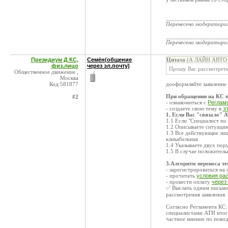
____________________
Перенесено модератор
____________________
Перенесено модератор
Президиум Д КС,
Семён(общение
Цитата
(А ЛАЙН АВТО 
физ.лицо
через эл.почту)
Прошу Вас рассмотреть
Общественное движение ,
Москва
Код:581877
дооформляйте заявление
При обращении на КС п
#2
- ознакомиться с
Реглам
- создаете свою тему в
э
1. Если Вас "связало" 
1.1 Если "Специалист по 
1.2 Описываете ситуацию
1.3 Все действующие лиц
кликабельная
1.4 Указываете двух пор
1.5 В случае положител
3.Алгоритм переноса т
- зарегистрироваться на
- прочитать
условия ра
- провести оплату
через
✅ Выслать одним письмом
рассмотрения заявления.
Согласно Регламента КС
специалистами АТИ итог
частное мнение по повод