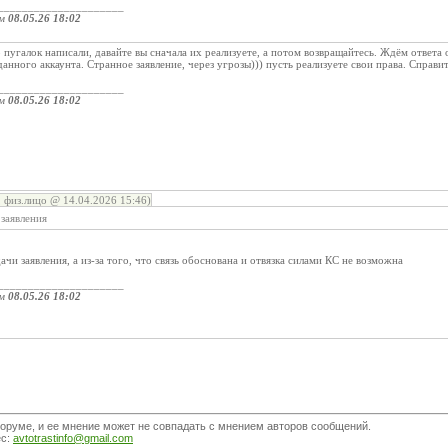
_____________________
ом
08.05.26 18:02
о пугалок написали, давайте вы сначала их реализуете, а потом возвращайтесь. Ждём ответа 
анного аккаунта. Странное заявление, через угрозы))) пусть реализуете свои права. Справит
_____________________
ом
08.05.26 18:02
, физ.лицо @ 14.04.2026 15:46)
заявления
дачи заявления, а из-за того, что связь обоснована и отвязка силами КС не возможна
_____________________
ом
08.05.26 18:02
оруме, и ее мнение может не совпадать с мнением авторов сообщений.
ес:
avtotrastinfo@gmail.com