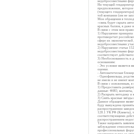
недобросовестными фир
Ни текущий гендиректор
предположение, которое 
(текущего гендиректора)
той компании (им не запл
Мои обращения в техподд
«связь будет скрыта авт
красных баллов, я даже 
В связи с этим моя право
1) Нарушение принципа п
противоречит российско
сфере их экономической 
недобросовестными учас
2) Нарушение статьи 152
недобросовестными фирма
соответствует действител
3) Необоснованность и д
основаниям:
- Это условие является 
оценки.
- Автоматическая блокир
- Однофамильцы, родстве
не имели и не имеют кон
В связи с изложенным, я
1) Предоставить развёрн
данные: ФИО, контакты, 
2) Раскрыть методику и 
3) Снять красные звёзды
Данное обращение являет
буду вынуждена принять 
распространении заведо
128.1 УК РФ (Клевета), 
соответствующими дейст
распространением недос
Также направить заявле
заблуждение относительн
профессиональных форум
участников рынка со сто