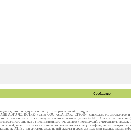
Сообщение
ою ситуацию не формально, а с учётом реальных обстоятельств.
АЙН АВТО ЛОГИСТИК» (ранее ООО «АВАНГАРД-СТРОЙ», занималась строительством и торг
ение о полной смене бизнес-модели, сменила название фирмы (в ЕГРЮЛ внесены изменения)
а генерального директора и единственного учредителя (предыдущий руководитель уволен,
то есть я), также полностью обновила контакты: новый номер телефона, новая электронная 
ензию на ATI.SU, зарегистрировала новый аккаунт и сразу же получила красные звёзды с ф