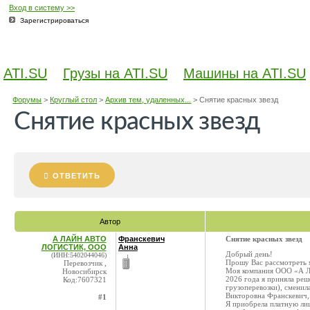
Вход в систему >>
Зарегистрироваться
ATI.SU
Грузы на ATI.SU
Машины на ATI.SU
Форумы
>
Круглый стол
>
Архив тем, удаленных...
>
Снятие красных звезд
Снятие красных звезд
ОТВЕТИТЬ
Автор
А ЛАЙН АВТО
Франскевич
Снятие красных звезд
ЛОГИСТИК, ООО
Анна
Добрый день!
(ИНН:5402044046)
Прошу Вас рассмотреть м
Перевозчик ,
Моя компания ООО «А Л
Новосибирск
2026 года я приняла реш
Код:7607321
грузоперевозки), сменил
Викторовна Франскевич, 
#1
Я приобрела платную лиц