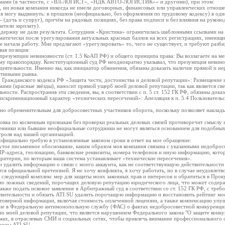
мами (в частности, с «ВЛ-ЛОГИСТ», «НДК АВТО-ЛОГИСТИК»» и другими), при этом:
, ни новая компания никогда не имели договорных, финансовых или управленческих отноше
я могу выдвинуть: в прошлом (неофициально, без оформления по трудовому кодексу) в од
- (дочь и супруг), причём на рядовых позициях, без права подписи и без влияния на руков
атили зарплату).
ержку не дали результата. Сотрудник «Кристина» ограничилась шаблонными ссылками на п.
оматически после урегулирования актуальных красных баллов на всех регистрациях, имеющи
не начала работу. Мне предлагают «урегулировать» то, чего не существует, и требуют разб
вая позиция:
резумпции невиновности (ст. 1.5 КоАП РФ) и общего принципа права: Вы возлагаете на ме
му правопорядку. Конституционный суд РФ неоднократно указывал, что презумпция невинов
деятельности. Именно вы, как инициатор обвинения, обязаны доказать наличие прямой и н
тниками рынка.
 Гражданского кодекса РФ «Защита чести, достоинства и деловой репутации»: Размещение и
ми (красные звёзды), наносит прямой ущерб моей деловой репутации, так как является св
ьности. Распространив эти сведения, вы, в соответствии с п. 5 ст. 152 ГК РФ, обязаны дока
искриминационный характер «технических пересечений»: Апелляция к п. 5.4 Пользователь
явно обременительным для добросовестных участников оборота, поскольку позволяет наклад
овка по косвенным признакам без проверки реальных деловых связей противоречит смыслу 
нники или бывшие неофициальные сотрудники не могут являться основанием для подобных 
троля над нашей организацией.
 официально требую в установленные законом сроки в ответ на мое обращение:
утое письменное обоснование, каким образом моя компания связана с указанными недобро
IP-адреса, геолокацию, банковские реквизиты, номера телефонов и иную информацию, котор
критерии, по которым ваша система устанавливает «технические пересечения».
 и удалить информацию о связи с моего аккаунта, как не соответствующую действительнос
ся официальной претензией. Я не хочу конфликта, я хочу работать, но в случае неудовлетв
следующий комплекс мер для защиты моих законных прав и интересов и обратиться в Прок
мо ложных сведений, порочащих деловую репутацию юридического лица, что может содерж
также подать исковое заявление в Арбитражный суд в соответствии со ст. 152 ГК РФ, с треб
вительности и обязать ATI.SU удалить порочащую информацию и восстановить рейтинг мое
товерной информации, включая стоимость оплаченной лицензии, а также компенсацию упу
ние в Федеральную антимонопольную службу (ФАС) о фактах недобросовестной конкуренции
о моей деловой репутации, что является нарушением Федерального закона "О защите конк
ах, в отраслевых СМИ и социальных сетях, чтобы привлечь внимание профессионального 
роны ATI.SU.