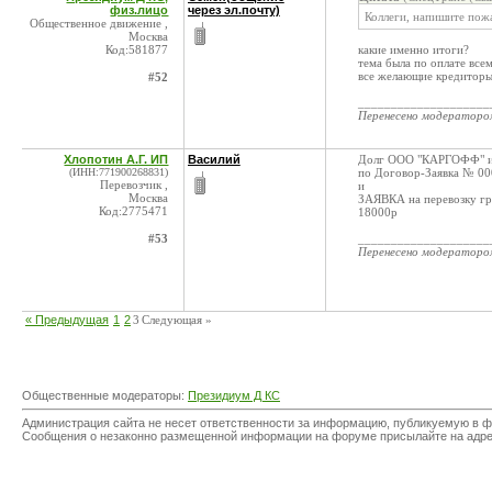
физ.лицо
через эл.почту)
Коллеги, напишите пожа
Общественное движение ,
Москва
Код:581877
какие именно итоги?
тема была по оплате вс
все желающие кредиторы
#52
____________________
Перенесено модератор
Хлопотин А.Г. ИП
Василий
Долг ООО "КАРГОФФ" и
(ИНН:771900268831)
по Договор-Заявка № 00
Перевозчик ,
и
Москва
ЗАЯВКА на перевозку гр
Код:2775471
18000р
#53
____________________
Перенесено модератор
« Предыдущая
1
2
3
Следующая »
Общественные модераторы:
Президиум Д КС
Администрация сайта не несет ответственности за информацию, публикуемую в ф
Сообщения о незаконно размещенной информации на форуме присылайте на адр