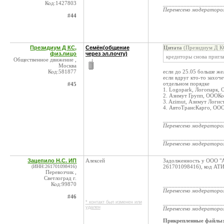
Код:1427803
____________________
Перенесено модератор
#44
Президиум Д КС,
Семён(общение
Цитата
(Президиум Д КС
физ.лицо
через эл.почту)
кредиторы снова пригл
Общественное движение ,
Москва
Код:581877
если до 25.05 больше же
если вдруг кто-то захоч
отдельном порядке
#45
1. Logopark, Логопарк,
2. Азимут Групп, ОООК
3. Azimut, Азимут Логи
4. АвтоТрансКарго, ОО
____________________
Перенесено модератор
____________________
Перенесено модератор
Зацепило Н.С. ИП
Алексей
Задолженность у ООО "
(ИНН:261701098416)
261701098416), код АТИ
Перевозчик ,
Светлоград г.
Код:99870
____________________
Перенесено модератор
#46
* контакт был изменен или
____________________
удален
Перенесено модератор
Прикрепленные файлы