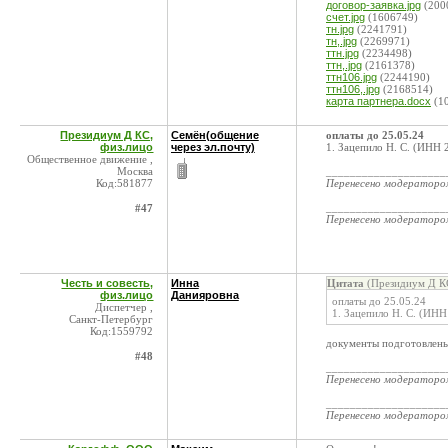
договор-заявка.jpg
(200
счет.jpg
(1606749)
тн.jpg
(2241791)
тн,.jpg
(2269971)
ттн.jpg
(2234498)
ттн,.jpg
(2161378)
ттн106.jpg
(2244190)
ттн106,.jpg
(2168514)
карта партнера.docx
(1
Президиум Д КС,
Семён(общение
оплаты до 25.05.24
физ.лицо
через эл.почту)
1. Зацепило Н. С. (ИНН
Общественное движение ,
Москва
____________________
Код:581877
Перенесено модератор
____________________
#47
Перенесено модератор
Честь и совесть,
Инна
Цитата
(Президиум Д КС
физ.лицо
Данияровна
оплаты до 25.05.24
Диспетчер ,
1. Зацепило Н. С. (ИН
Санкт-Петербург
Код:1559792
документы подготовлены
#48
____________________
Перенесено модератор
____________________
Перенесено модератор