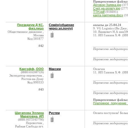
Прикрепленные файлы
Договор-Заявка.jpg
(377
Счет на оплату.jpg
(277
ТТН.pdf
(916691)
карта партнера.docx
(1
Президиум Д КС,
Семён(общение
оплаты до 25.04.24
физ.лицо
через эл.почту)
9. VG Logistics (Ви Дж
Общественное движение ,
10. Вашкевич Н.А инн59
Москва
11. ИП Газизов Х.Ф. (И
Код:581877
____________________
#42
Перенесено модератор
____________________
Перенесено модератор
Каргофф, ООО
Максим
Оплачен
(ИНН:6162087126)
11. ИП Газизов Х.Ф. (И
Экспедитор-перевозчик ,
Ростов-на-Дону
____________________
Код:999333
Перенесено модератор
#43
____________________
Перенесено модератор
Прикрепленные файлы
Платежное_поручение_
Шигапова Эллина
Рустем
Оплата поступила! Боль
Маратовна, ИП
(ИНН:165721427790)
____________________
Перевозчик ,
Перенесено модератор
Рыбная Слобода пгт.