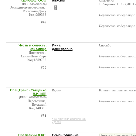
Каргофф, ООО
Максим
Оплачено!
(ИНН:6162087126)
1. Зацепило Н. С. (ИНН
Экспедитор-перевозчик ,
Ростов-на-Дону
____________________
Код:999333
Перенесено модератор
#49
____________________
Перенесено модератор
Честь и совесть,
Инна
Спасибо
физ.лицо
Данияровна
Диспетчер ,
____________________
Санкт-Петербург
Перенесено модератор
Код:1559792
____________________
Перенесено модератор
#50
СпецТранс (Сыщенко
Вадим
Коллеги, напишите пожал
В.И. ИП)
(ИНН:140800012010)
____________________
Перевозчик ,
Перенесено модератор
Волжский
Код:140396
#51
* контакт был изменен или
удален
Президиум Д КС,
Семён(общение
Цитата
(СпецТранс (Сыщ