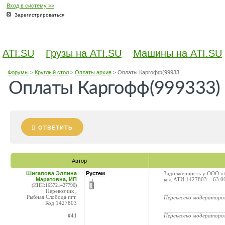
Вход в систему >>
Зарегистрироваться
ATI.SU
Грузы на ATI.SU
Машины на ATI.SU
Форумы
>
Круглый стол
>
Оплаты архив
>
Оплаты Каргофф(99933...
Оплаты Каргофф(999333)
ОТВЕТИТЬ
Автор
Шигапова Эллина
Рустем
Задолженность у ООО «А
Маратовна, ИП
код АТИ 1427803 – 63.0
(ИНН:165721427790)
Перевозчик ,
____________________
Рыбная Слобода пгт.
Перенесено модератор
Код:1427803
____________________
#41
Перенесено модератор