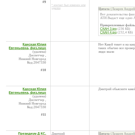
#9
* контакт был изменен или
удален
Цитата
(Лазарев Андрей
Вот доказательства фаи
АТИ.Выдаст еще одно 
Прикрепленные файл
СКАН 3.jpg
(236 КБ)
СКАН 4.jpg
(232,4 КБ)
Канская Юлия
Нет Какой тикет и на ка
Евгеньевна, физ.лицо
таких обычно все провер
(удалена)
люди знали
Диспетчер ,
Нижний Новгород
Код:2047330
#10
Канская Юлия
Дмитрий обьясните како
Евгеньевна, физ.лицо
(удалена)
Диспетчер ,
Нижний Новгород
Код:2047330
#11
Президиум Д КС,
Дмитрий
Цитата
(Лазарев Андрей