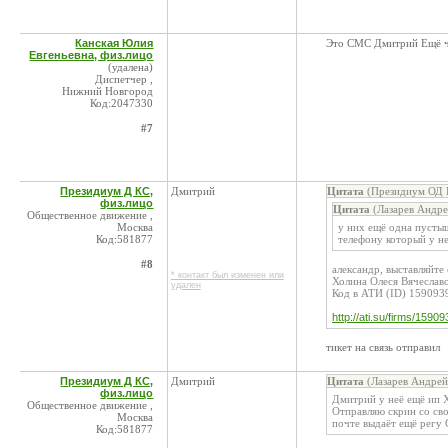
Канская Юлия
Это СМС Дмитрий Ещё ч
Евгеньевна, физ.лицо
(удалена)
Диспетчер ,
Нижний Новгород
Код:2047330
#7
Президиум Д КС,
Дмитрий
Цитата
(Президиум ОД К
физ.лицо
Цитата
(Лазарев Андре
Общественное движение ,
Москва
у них ещё одна пустыш
Код:581877
телефону который у не
#8
александр, выставляйте
* контакт был изменен или
Холина Олеся Вячеслав
удален
Код в АТИ (ID) 159093
http://ati.su/firms/15909
тикет на связь отправил
Президиум Д КС,
Дмитрий
Цитата
(Лазарев Андрей
физ.лицо
Дмитрий у неё ещё ип Х
Общественное движение ,
Отправляю скрин со сво
Москва
почте выдаёт ещё регу
Код:581877