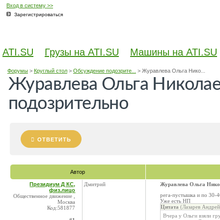
Вход в систему >>
Зарегистрироваться
ATI.SU
Грузы на ATI.SU
Машины на ATI.SU
Форумы
>
Круглый стол
>
Обсуждение подозрите...
>
Журавлева Ольга Нико...
Журавлева Ольга Николаев
подозрительно
ОТВЕТИТЬ
Автор
Президиум Д КС,
Дмитрий
Журавлева Ольга Никол
физ.лицо
рега-пустышка и по 30-4
Общественное движение ,
Уже есть НП
Москва
Цитата
(Лазарев Андрей
Код:581877
Вчера у Ольги взяли г