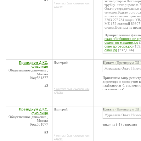
#1
экспедитором.Договорил
* контакт был изменен или
трубку- игнорировала.В
удален
Ольги учередительные 
телефон.Будьте осторо
мошеннических деистви
2203 275734 выдан УВД
МЕ 152 сотовый 893071
ставки.Если мы не пра
Прикрепленные файл
скан об обновлении гр
сканы по машине.jpg
(
скан договора.jpg
(139,
скан.jpg
(232,1 КБ)
Президиум Д КС,
Дмитрий
Цитата
(Президиум ОД К
физ.лицо
Журавлева Ольга Никол
Общественное движение ,
Москва
Код:581877
Приглашаю вашу регистр
директора с паспортом в
надёжности -1 с коммен
#2
отказываются"
* контакт был изменен или
удален
Президиум Д КС,
Дмитрий
Цитата
(Президиум ОД К
физ.лицо
Журавлева Ольга Никол
Общественное движение ,
Москва
Код:581877
тикет на (-1) отправил
#3
* контакт был изменен или
удален