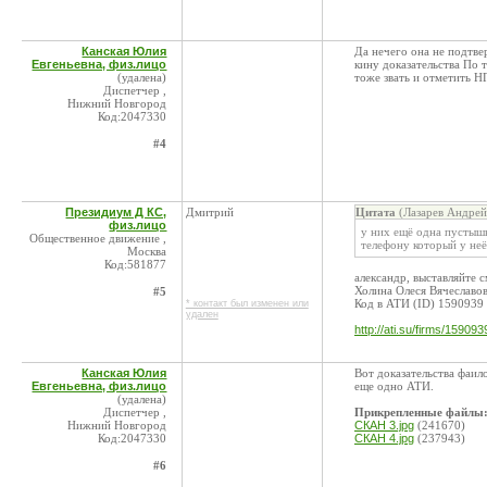
Канская Юлия
Да нечего она не подтве
Евгеньевна, физ.лицо
кину доказательства По 
(удалена)
тоже звать и отметить Н
Диспетчер ,
Нижний Новгород
Код:2047330
#4
Президиум Д КС,
Дмитрий
Цитата
(Лазарев Андрей
физ.лицо
у них ещё одна пустышк
Общественное движение ,
телефону который у неё
Москва
Код:581877
александр, выставляйте 
Холина Олеся Вячеславо
#5
Код в АТИ (ID) 1590939
* контакт был изменен или
удален
http://ati.su/firms/159093
Канская Юлия
Вот доказательства фаил
Евгеньевна, физ.лицо
еще одно АТИ.
(удалена)
Диспетчер ,
Прикрепленные файлы
Нижний Новгород
СКАН 3.jpg
(241670)
Код:2047330
СКАН 4.jpg
(237943)
#6