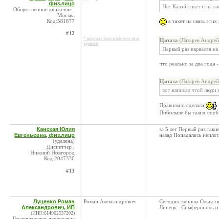
физ.лицо
Нет Какой тикет и на к
Общественное движение ,
Москва
Код:581877
я тикет на связь этих
#12
* контакт был изменен или
Цитата
(Лазарев Андрей
удален
Первый раз нарвался на
что реально за два года 
Цитата
(Лазарев Андрей
вот написал чтоб люди 
Правильно сделали
Побольше бы таких сооб
Канская Юлия
за 5 лет Первый раз таки
Евгеньевна, физ.лицо
назад Попадались неплот
(удалена)
Диспетчер ,
Нижний Новгород
Код:2047330
#13
Луценко Роман
Роман Александрович
Сегодня звонила Ольга 
Александрович, ИП
Липецк - Симферополь и ту
(ИНН:614902537202)
Грузовладелец-перевозчик