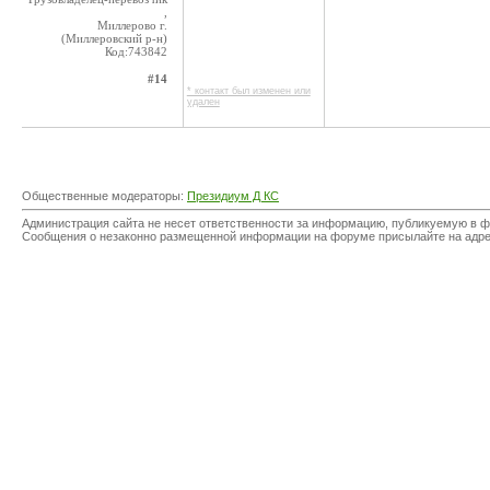
,
Миллерово г.
(Миллеровский р-н)
Код:743842
#14
* контакт был изменен или
удален
Общественные модераторы:
Президиум Д КС
Администрация сайта не несет ответственности за информацию, публикуемую в ф
Сообщения о незаконно размещенной информации на форуме присылайте на адр