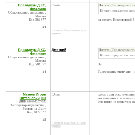
Президиум Д КС,
Семён
Цитата
(Справедливость
физ.лицо
Коллеги предлагаю свя
Общественное движение ,
Москва
Код:581877
за связать Инвестстрой 
#3
* контакт был изменен или
удален
Президиум Д КС,
Дмитрий
Цитата
(Справедливость
физ.лицо
Коллеги предлагаю свя
Общественное движение ,
Москва
Код:581877
За
Голосование окончено - 
#4
Мазнев Игорь
Юлия
здесь в ати есть компани
Витальевич, ИП
но компания с зелеными 
(ИНН:616405207455)
смотрите не нарвитесь н
Экспедитор-перевозчик ,
Ростов-на-Дону
Код:1827837
#5
* контакт был изменен или
удален