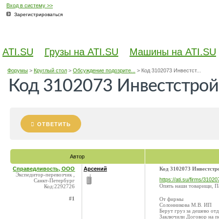
Вход в систему >>
Зарегистрироваться
ATI.SU
Грузы на ATI.SU
Машины на ATI.SU
Форумы
>
Круглый стол
>
Обсуждение подозрите...
>
Код 3102073 Инвестст...
Код 3102073 Инвестстро
ОТВЕТИТЬ
Автор
Справедливость, ООО
Арсений
Код 3102073 Инвестст
Экспедитор-перевозчик ,
https://ati.su/firms/31020
Санкт-Петербург
Опять наши товарищи, П
Код:2292726
#1
От фирмы
Солонникова М.В. ИП
Берут груз за дешево от
Заключили Договор на пе