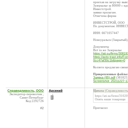
приехав на загрузку выя
Зазеркалье за 80000 с н
Инвестстрой.
заявки прилагаю.
Отмечена фирма
ИНВЕСТСТРОЙ, ООО
По документам: ИНВЕ
ИНН: 6671057447
Новоуральск (Закрытый),
Документы
Всё та же Зазеркалье
https://ati.su/firms/30819
https://avto-trast.info
0cc47af30c1b&page=0
Коллеги предлагаю связ
Прикрепленные файлы
Заявка (85).pdf
(381825
Screenshot_20211227-1
Справедливость, ООО
Арсений
Цитата
(Справедливость
Экспедитор-перевозчик ,
https://ati.su/firms/3102
Санкт-Петербург
Опять наши товарищи
Код:2292726
Пригласил
#2