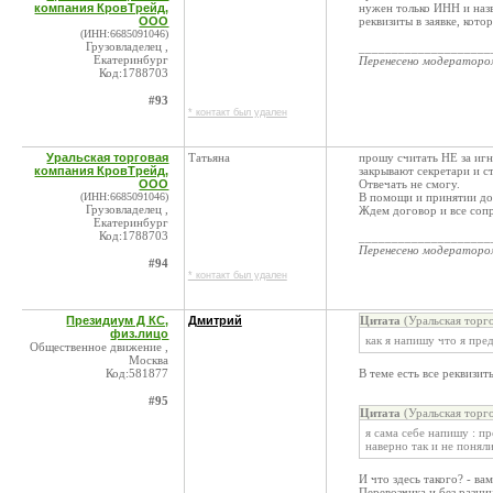
компания КровТрейд,
нужен только ИНН и назв
ООО
реквизиты в заявке, кото
(ИНН:6685091046)
Грузовладелец ,
____________________
Екатеринбург
Перенесено модератор
Код:1788703
#93
* контакт был удален
Уральская торговая
Татьяна
прошу считать НЕ за игн
компания КровТрейд,
закрывают секретари и ст
ООО
Отвечать не смогу.
(ИНН:6685091046)
В помощи и принятии до
Грузовладелец ,
Ждем договор и все соп
Екатеринбург
Код:1788703
____________________
Перенесено модератор
#94
* контакт был удален
Президиум Д КС,
Дмитрий
Цитата
(Уральская торг
физ.лицо
как я напишу что я пред
Общественное движение ,
Москва
Код:581877
В теме есть все реквизит
#95
Цитата
(Уральская торг
я сама себе напишу : п
наверно так и не понял
И что здесь такого? - ва
Перевозчика и без разни