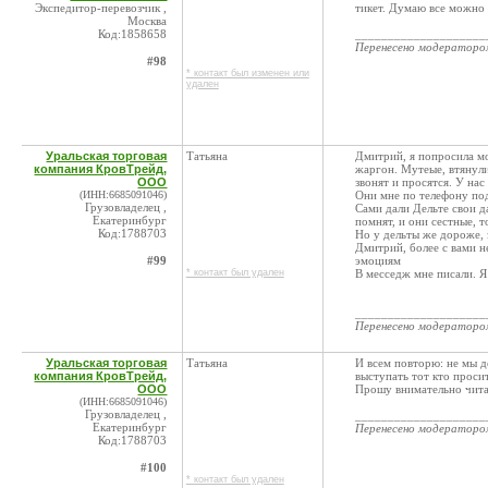
Экспедитор-перевозчик ,
тикет. Думаю все можно
Москва
Код:1858658
____________________
Перенесено модератор
#98
* контакт был изменен или
удален
Уральская торговая
Татьяна
Дмитрий, я попросила м
компания КровТрейд,
жаргон. Мутеые, втянули.
ООО
звонят и просятся. У на
(ИНН:6685091046)
Они мне по телефону под
Грузовладелец ,
Сами дали Дельте свои д
Екатеринбург
помнят, и они сестные, т
Код:1788703
Но у дельты же дороже, з
Дмитрий, более с вами 
#99
эмоциям
* контакт был удален
В месседж мне писали. Я
____________________
Перенесено модератор
Уральская торговая
Татьяна
И всем повторю: не мы 
компания КровТрейд,
выступать тот кто проси
ООО
Прошу внимательно чита
(ИНН:6685091046)
Грузовладелец ,
____________________
Екатеринбург
Перенесено модератор
Код:1788703
#100
* контакт был удален