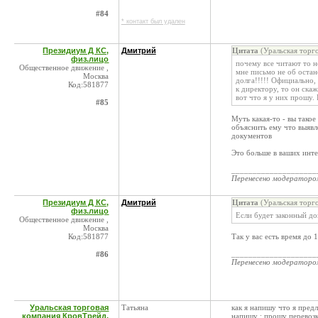
#84
* контакт был удален
Президиум Д КС,
Дмитрий
Цитата
(Уральская торг
физ.лицо
почему все читают то н
Общественное движение ,
мне письмо не об оста
Москва
долга!!!!! Официально,
Код:581877
к директору, то он скаж
вот что я у них прошу.
#85
Муть какая-то - вы тако
объяснить ему что выявл
документов
Это больше в ваших инте
____________________
Перенесено модератор
Президиум Д КС,
Дмитрий
Цитата
(Уральская торг
физ.лицо
Если будет законный до
Общественное движение ,
Москва
Код:581877
Так у вас есть время до 
____________________
#86
Перенесено модератор
Уральская торговая
Татьяна
как я напишу что я предл
компания КровТрейд,
напишу : прошу перевозк