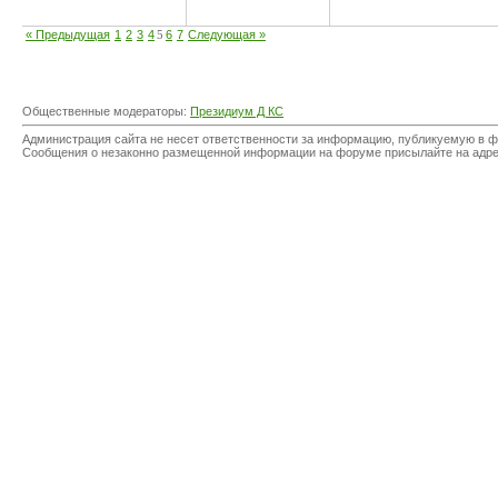
« Предыдущая
1
2
3
4
5
6
7
Следующая »
Общественные модераторы:
Президиум Д КС
Администрация сайта не несет ответственности за информацию, публикуемую в ф
Сообщения о незаконно размещенной информации на форуме присылайте на адр