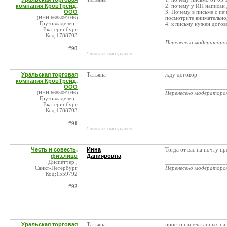
компания КровТрейд,
2. почему у ИП написан
ООО
3. Почему в письме с пе
(ИНН:6685091046)
посмотрите внимательно,
Грузовладелец ,
4. к письму нужен догов
Екатеринбург
Код:1788703
____________________
Перенесено модератор
#90
* контакт был удален
Уральская торговая
Татьяна
жду договор
компания КровТрейд,
ООО
____________________
(ИНН:6685091046)
Перенесено модератор
Грузовладелец ,
Екатеринбург
Код:1788703
#91
* контакт был удален
Честь и совесть,
Инна
Тогда от вас на почту п
физ.лицо
Данияровна
Диспетчер ,
____________________
Санкт-Петербург
Перенесено модератор
Код:1559792
#92
Уральская торговая
Татьяна
просто напечатанных на л