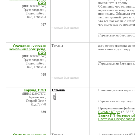
ООО
поняли что я прошу
(ИНН:6685091046)
Обвинение что мы втянул
Грузовладелец ,
недоказанные вещи и выр
Екатеринбург
принимать. Общаться сух
Код:1788703
захотел данный груз и по
это все поехал не с нами
#87
что мы ее как-то подвели
* контакт был удален
____________________
Перенесено модератор
Уральская торговая
Татьяна
жду от перевозчика дого
компания КровТрейд,
пояснение к договору.
ООО
(ИНН:6685091046)
Грузовладелец ,
____________________
Екатеринбург
Перенесено модератор
Код:1788703
#88
* контакт был удален
Корунд, ООО
Татьяна
В письме указала верног
(ИНН:3128007870)
Перевозчик ,
____________________
Старый Оскол
Перенесено модератор
Код:72778
Прикрепленные файлы
#89
Письмо КТ.pdf
(213527)
Заявка ИП Нестеров.pd
Платежка Предоплата.p
Уральская торговая
Татьяна
1. почему письмо от 03.