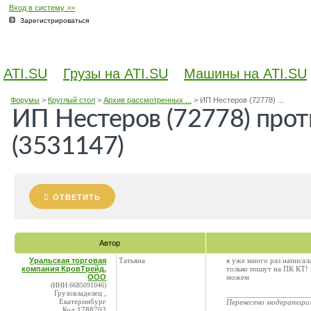
Вход в систему >>
Зарегистрироваться
ATI.SU
Грузы на ATI.SU
Машины на ATI.SU
Форумы
>
Круглый стол
>
Архив рассмотренных ...
>
ИП Нестеров (72778) ...
ИП Нестеров (72778) про
(3531147)
ОТВЕТИТЬ
Автор
Уральская торговая
Татьяна
я уже много раз написал
компания КровТрейд,
только пишут на ПК КТ!
ООО
можем
(ИНН:6685091046)
Грузовладелец ,
____________________
Екатеринбург
Перенесено модератор
Код:1788703