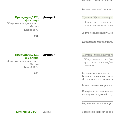
____________________
Перенесено модератор
Президиум Д КС,
Дмитрий
Цитата
(Уральская торг
физ.лицо
Обвинение что мы втян
Общественное движение ,
недоказанные вещи и в
Москва
Код:581877
А кто передал заявку Дел
#96
____________________
Перенесено модератор
Президиум Д КС,
Дмитрий
Цитата
(Уральская торг
физ.лицо
Общаться сухо и по фак
Общественное движение ,
груз и поехал через Дел
Москва
не с нами
Код:581877
От меня только факты
#97
Как перевозчик мог понят
Логично у кого дороже т
К вам главный вопрос - 
И ещё вопрос - вы как л
и получаете мутный НДС?
____________________
Перенесено модератор
КРУГЛЫЙ СТОЛ
Женя3
Заявителю написал сооб