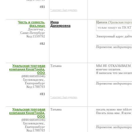
#81
* контакт был удален
Честь и совесть,
Инна
Цитата
(Уральская торг
физ.лицо
Данияровна
только пишут на ПК КТ
Диспетчер ,
Санкт-Петербург
Код:1559792
Электронный адрес дайт
____________________
#82
Перенесено модератор
Уральская торговая
Татьяна
МЫ НЕ ОТКАЗЫВАЕМ ИМ!!
компания КровТрейд,
конечно оплатим.
ООО
Я написала что мы оплати
(ИНН:6685091046)
Грузовладелец ,
____________________
Екатеринбург
Перенесено модератор
Код:1788703
#83
* контакт был удален
Уральская торговая
Татьяна
писать нужно мне ishkova
компания КровТрейд,
Писать пока мне. Я всем
ООО
(ИНН:6685091046)
Грузовладелец ,
____________________
Екатеринбург
Перенесено модератор
Код:1788703