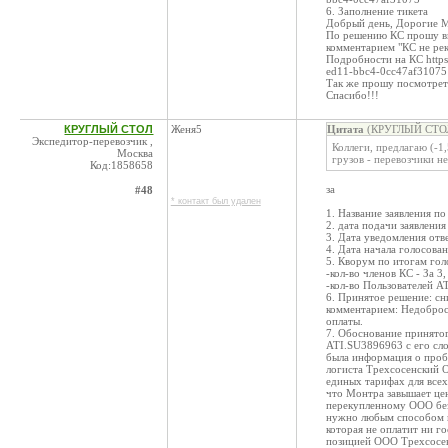
6. Заполнение тикета
Добрый день, Дорогие 
По решению КС прошу вы
комментарием "КС не рек
Подробности на КС https
ed11-bbc4-0cc47af31075
Так же прошу посмотрет
Спасибо!!!
КРУГЛЫЙ СТОЛ
Женя5
Цитата
(КРУГЛЫЙ СТОЛ 
Экспедитор-перевозчик ,
Коллеги, предлагаю (-1
Москва
грузов - перевозчики н
Код:1858658
за
#48
* контакт был удален
1. Название заявления п
2. дата подачи заявления
3. Дата уведомления отв
4. Дата начала голосован
5. Кворум по итогам гол
-кол-во членов КС - За 3
-кол-во Пользователей АТ
6. Принятое решение: сн
комментарием: Недобросо
оплаты.
7. Обоснование принято
ATI.SU3896963 с его сл
была информация о проб
логиста Трехсосенский 
единых тарифах для всех
что Монтра завышает цен
перекупленному ООО без
нужно любым способом п
которая не оплатит ни г
позицией ООО Трехсосен