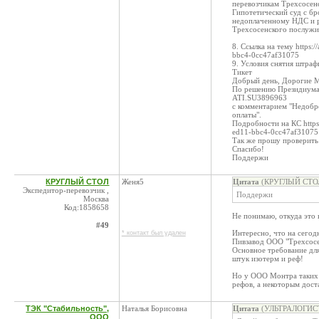
перевозчикам Трехсосен
Гипотетический суд с б
недоплаченному НДС и р
Трехсосенского послужил
8. Ссылка на тему https:
bbc4-0cc47af31075
9. Условия снятия штраф
Тикет
Добрый день, Дорогие 
По решению Президиума 
ATI.SU3896963
с комментарием "Недобро
оплаты".
Подробности на КС https
ed11-bbc4-0cc47af31075
Так же прошу проверить
Спасибо!
Поддержи
КРУГЛЫЙ СТОЛ
Женя5
Цитата
(КРУГЛЫЙ СТОЛ 
Экспедитор-перевозчик ,
Поддержи
Москва
Код:1858658
Не понимаю, откуда это в
#49
Интересно, что на сего
* контакт был удален
Пивзавод ООО "Трехсосе
Основное требование для
штук изотерм и реф!
Но у ООО Монтра таких 
рефов, а некоторым дост
ТЭК "Стабильность",
Наталья Борисовна
Цитата
(УЛЬТРАЛОГИСТИ
ООО