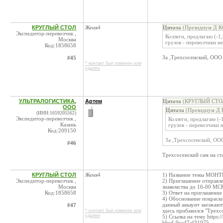
КРУГЛЫЙ СТОЛ
Женя4
Цитата
(Президиум Д КС
Экспедитор-перевозчик ,
Коллеги, предлагаю (-1
Москва
грузов - перевозчики н
Код:1858658
За ,Трехсосенский, ООО ,
#45
* контакт был изменен или
удален
УЛЬТРАЛОГИСТИКА,
Артем
Цитата
(КРУГЛЫЙ СТОЛ 
ООО
Цитата
(Президиум Д К
(ИНН:1659205562)
Экспедитор-перевозчик ,
Коллеги, предлагаю (-
Казань
грузов - перевозчики 
Код:209150
За ,Трехсосенский, ООО
#46
Трехсосенский сам на ст
КРУГЛЫЙ СТОЛ
Женя4
1) Название темы МОНТР
Экспедитор-перевозчик ,
2) Приглашение отправле
Москва
знакомства до 16-00 МС
Код:1858658
3) Ответ на приглашение
4) Обоснование покраски
данный аккаунт заезжают
#47
здесь прибавился "Трехс
* контакт был изменен или
удален
5) Ссылка на тему https:
bbc4-0cc47af31075