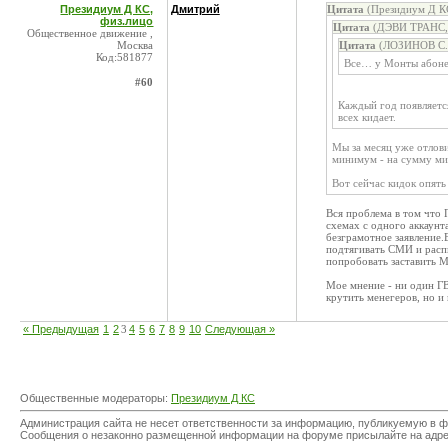
Президиум Д КС,
Дмитрий
Цитата
(Президиум Д КС
физ.лицо
Цитата
(ДЭВИ ТРАНС, 
Общественное движение ,
Москва
Цитата
(ЛОЗИНОВ С.А
Код:581877
Все… у Монты абоне
#60
Каждый год появляется
всех кидает.
Мы за месяц уже отлови
минимум - на сумму м
Вот сейчас кидок опят
Вся проблема в том что 
схемах с одного аккаунт
безграмотное заявление
подтягивать СМИ и распи
попробовать заставить М
Мое мнение - ни один ГВ
крутить менегеров, но и
« Предыдущая
1
2
3
4
5
6
7
8
9
10
Следующая »
Общественные модераторы:
Президиум Д КС
Администрация сайта не несет ответственности за информацию, публикуемую в ф
Сообщения о незаконно размещенной информации на форуме присылайте на адр