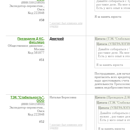
Давайте собираться с Т
(ИНН:5501218920)
раз такое дело. На мое 
Экспедитор-перевозчик ,
Есть у кого опыт в это
Омск
Код:222848
Я за нанять юриста
#50
* контакт был изменен или
удален
Президиум Д КС,
Дмитрий
Цитата
(ТЭК "Стабильно
физ.лицо
Цитата
(УЛЬТРАЛОГИСТ
Общественное движение ,
Москва
Давайте собираться с 
Код:581877
раз такое дело. На мо
Есть у кого опыт в эт
#51
Я за нанять юриста
Пострадавшие, для начал
пригласить всех кредитор
надо арестовывать счет
деятельности Трехсосенс
заявок недобросовестно
ТЭК "Стабильность",
Наталья Борисовна
Цитата
(Президиум Д КС
ООО
Цитата
(ТЭК "Стабильн
(ИНН:5501218920)
Экспедитор-перевозчик ,
Цитата
(УЛЬТРАЛОГИС
Омск
Давайте собираться 
Код:222848
нужно , раз такое де
Есть у кого опыт в э
#52
* контакт был изменен или
удален
Я за нанять юриста