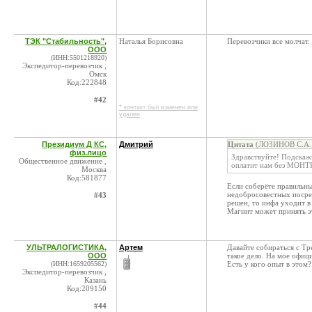
ТЭК "Стабильность",
Наталья Борисовна
Перевозчики все молчат.
ООО
(ИНН:5501218920)
Экспедитор-перевозчик ,
Омск
Код:222848
#42
* контакт был изменен или
удален
Президиум Д КС,
Дмитрий
Цитата
(ЛОЗИНОВ С.А. 
физ.лицо
Здравствуйте! Подскажи
Общественное движение ,
оплатит нам без МОН
Москва
Код:581877
Если соберёте правильны
недобросовестных посред
#43
решен, то инфа уходит
Магнит может принять э
УЛЬТРАЛОГИСТИКА,
Артем
Давайте собираться с Тр
ООО
такое дело. На мое офици
(ИНН:1659205562)
Есть у кого опыт в этом
Экспедитор-перевозчик ,
Казань
Код:209150
#44