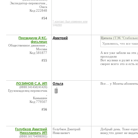
Экспедитор-перевозчик ,
Омск
Код:222848
#54
* контакт был изменен или
удален
Президиум Д КС,
Дмитрий
Цитата
(ТЭК "Стабильно
физ.лицо
Удивляюсь, что все таки
Общественное движение ,
Москва
Код:581877
А все уже забили на эти
проходили
Вот жулики и рулят в эт
#55
скорее всего это и есть 
ЛОЗИНОВ С.А. ИП
Ольга
Все… у Монты абоненты 
(ИНН:341458241420)
Грузовладелец-перевозчик
,
Камышин
Код:779507
#56
Голубков Дмитрий
Голубков Дмитрий
Добрый день. Тоже ездил
Николаевич, ИП
Николаевич
вижу,что денег не видат
(ИНН:501704998302)