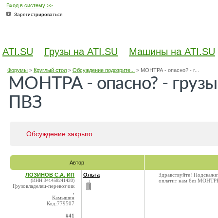
Вход в систему >>
Зарегистрироваться
ATI.SU
Грузы на ATI.SU
Машины на ATI.SU
Форумы
>
Круглый стол
>
Обсуждение подозрите...
>
МОНТРА - опасно? - г...
МОНТРА - опасно? - грузы
ПВЗ
Обсуждение закрыто.
Автор
ЛОЗИНОВ С.А. ИП
Ольга
Здравствуйте! Подскажит
(ИНН:341458241420)
оплатит нам без МОНТ
Грузовладелец-перевозчик
,
Камышин
Код:779507
#41