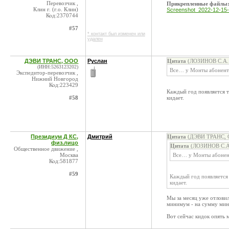
Перевозчик ,
Прикрепленные файлы
Клин г. (г.о. Клин)
Screenshot_2022-12-15-
Код:2370744
#57
* контакт был изменен или
удален
ДЭВИ ТРАНС, ООО
Руслан
Цитата
(ЛОЗИНОВ С.А. 
(ИНН:5263123202)
Все… у Монты абоненты
Экспедитор-перевозчик ,
Нижний Новгород
Код:223429
Каждый год появляется т
#58
кидает.
Президиум Д КС,
Дмитрий
Цитата
(ДЭВИ ТРАНС, О
физ.лицо
Цитата
(ЛОЗИНОВ С.А.
Общественное движение ,
Москва
Все… у Монты абонент
Код:581877
#59
Каждый год появляется 
кидает.
Мы за месяц уже отловил
минимум - на сумму ми
Вот сейчас кидок опять