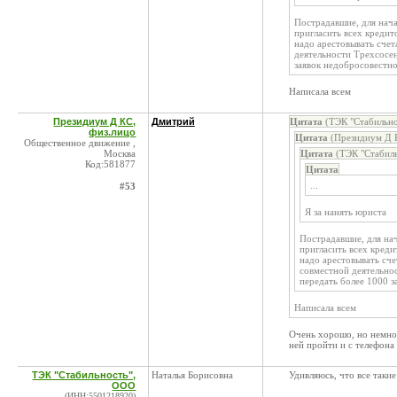
Пострадавшие, для нача
пригласить всех кредито
надо арестовывать сче
деятельности Трехсосен
заявок недобросовестн
Написала всем
Президиум Д КС,
Дмитрий
Цитата
(ТЭК "Стабильно
физ.лицо
Цитата
(Президиум Д К
Общественное движение ,
Москва
Цитата
(ТЭК "Стабиль
Код:581877
Цитата
...
#53
Я за нанять юриста
Пострадавшие, для на
пригласить всех кредит
надо арестовывать сч
совместной деятельно
передать более 1000 
Написала всем
Очень хорошо, но немног
ней пройти и с телефона
ТЭК "Стабильность",
Наталья Борисовна
Удивляюсь, что все такие
ООО
(ИНН:5501218920)