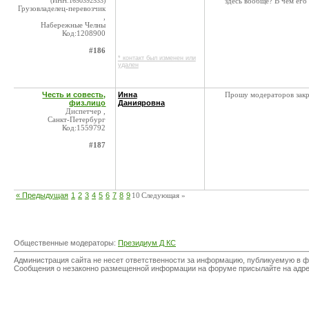
(ИНН:1650392533)
здесь вообще? В чем его
Грузовладелец-перевозчик
,
Набережные Челны
Код:1208900
#186
* контакт был изменен или
удален
Честь и совесть,
Инна
Прошу модераторов закр
физ.лицо
Данияровна
Диспетчер ,
Санкт-Петербург
Код:1559792
#187
« Предыдущая
1
2
3
4
5
6
7
8
9
10
Следующая »
Общественные модераторы:
Президиум Д КС
Администрация сайта не несет ответственности за информацию, публикуемую в ф
Сообщения о незаконно размещенной информации на форуме присылайте на адр