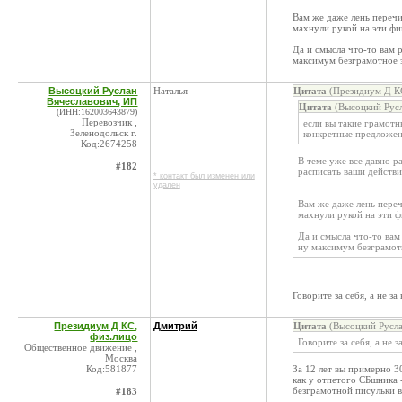
Вам же даже лень перечит
махнули рукой на эти фи
Да и смысла что-то вам 
максимум безграмотное 
Высоцкий Руслан
Наталья
Цитата
(Президиум Д КС
Вячеславович, ИП
Цитата
(Высоцкий Русл
(ИНН:162003643879)
Перевозчик ,
если вы такие грамотн
Зеленодольск г.
конкретные предложен
Код:2674258
В теме уже все давно р
#182
расписать ваши действи
* контакт был изменен или
удален
Вам же даже лень переч
махнули рукой на эти ф
Да и смысла что-то вам
ну максимум безграмот
Говорите за себя, а не з
Президиум Д КС,
Дмитрий
Цитата
(Высоцкий Русла
физ.лицо
Говорите за себя, а не
Общественное движение ,
Москва
Код:581877
За 12 лет вы примерно 3
как у отпетого СБшника 
безграмотной писульки в
#183