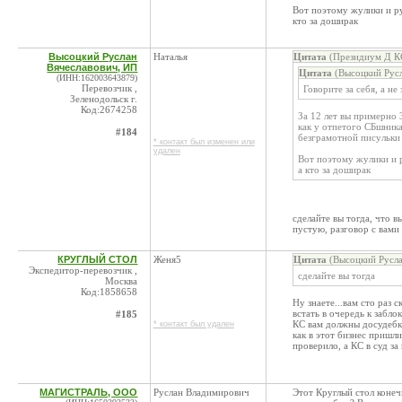
Вот поэтому жулики и ру
кто за доширак
Высоцкий Руслан
Наталья
Цитата
(Президиум Д КС
Вячеславович, ИП
Цитата
(Высоцкий Русл
(ИНН:162003643879)
Перевозчик ,
Говорите за себя, а н
Зеленодольск г.
Код:2674258
За 12 лет вы примерно 
как у отпетого СБшника
#184
безграмотной писульки 
* контакт был изменен или
удален
Вот поэтому жулики и р
а кто за доширак
сделайте вы тогда, что в
пустую, разговор с вами
КРУГЛЫЙ СТОЛ
Женя5
Цитата
(Высоцкий Русла
Экспедитор-перевозчик ,
сделайте вы тогда
Москва
Код:1858658
Ну знаете...вам сто раз 
встать в очередь к забло
#185
КС вам должны досудебк
* контакт был удален
как в этот бизнес пришл
проверило, а КС в суд за
МАГИСТРАЛЬ, ООО
Руслан Владимирович
Этот Круглый стол конеч