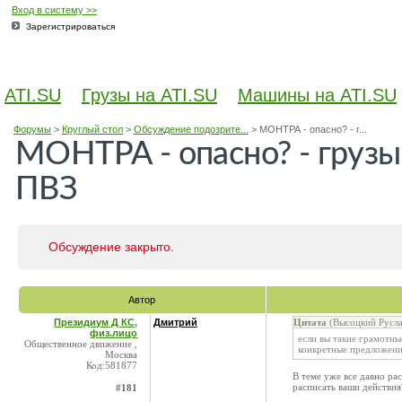
Вход в систему >>
Зарегистрироваться
ATI.SU
Грузы на ATI.SU
Машины на ATI.SU
Форумы
>
Круглый стол
>
Обсуждение подозрите...
>
МОНТРА - опасно? - г...
МОНТРА - опасно? - грузы
ПВЗ
Обсуждение закрыто.
Автор
Президиум Д КС,
Дмитрий
Цитата
(Высоцкий Русла
физ.лицо
если вы такие грамотны
Общественное движение ,
конкретные предложени
Москва
Код:581877
В теме уже все давно ра
расписать ваши действия
#181