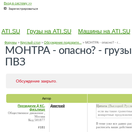
Вход в систему >>
Зарегистрироваться
ATI.SU
Грузы на ATI.SU
Машины на ATI.SU
Форумы
>
Круглый стол
>
Обсуждение подозрите...
>
МОНТРА - опасно? - г...
МОНТРА - опасно? - грузы
ПВЗ
Обсуждение закрыто.
Автор
Президиум Д КС,
Дмитрий
Цитата
(Высоцкий Русла
физ.лицо
если вы такие грамотны
Общественное движение ,
конкретные предложени
Москва
Код:581877
В теме уже все давно ра
расписать ваши действия
#181