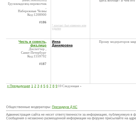
(ИНН:1650392533)
здесь вообще? В чем его
Грузовладелец-перевозчик
,
Набережные Челны
Код:1208900
#186
* контакт был изменен или
удален
Честь и совесть,
Инна
Прошу модераторов закр
физ.лицо
Данияровна
Диспетчер ,
Санкт-Петербург
Код:1559792
#187
« Предыдущая
1
2
3
4
5
6
7
8
9
10
Следующая »
Общественные модераторы:
Президиум Д КС
Администрация сайта не несет ответственности за информацию, публикуемую в ф
Сообщения о незаконно размещенной информации на форуме присылайте на адр