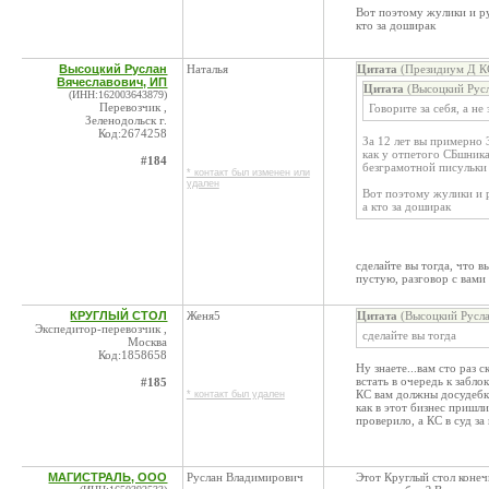
Вот поэтому жулики и ру
кто за доширак
Высоцкий Руслан
Наталья
Цитата
(Президиум Д КС
Вячеславович, ИП
Цитата
(Высоцкий Русл
(ИНН:162003643879)
Перевозчик ,
Говорите за себя, а н
Зеленодольск г.
Код:2674258
За 12 лет вы примерно 
как у отпетого СБшника
#184
безграмотной писульки 
* контакт был изменен или
удален
Вот поэтому жулики и р
а кто за доширак
сделайте вы тогда, что в
пустую, разговор с вами
КРУГЛЫЙ СТОЛ
Женя5
Цитата
(Высоцкий Русла
Экспедитор-перевозчик ,
сделайте вы тогда
Москва
Код:1858658
Ну знаете...вам сто раз 
встать в очередь к забло
#185
КС вам должны досудебк
* контакт был удален
как в этот бизнес пришл
проверило, а КС в суд за
МАГИСТРАЛЬ, ООО
Руслан Владимирович
Этот Круглый стол конеч