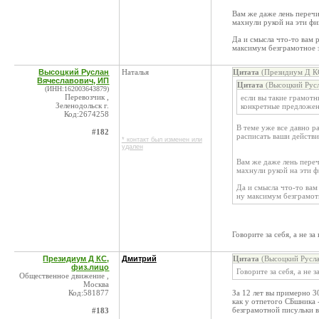
Вам же даже лень перечит
махнули рукой на эти фи
Да и смысла что-то вам 
максимум безграмотное 
Высоцкий Руслан
Наталья
Цитата
(Президиум Д КС
Вячеславович, ИП
Цитата
(Высоцкий Русл
(ИНН:162003643879)
Перевозчик ,
если вы такие грамотн
Зеленодольск г.
конкретные предложен
Код:2674258
В теме уже все давно р
#182
расписать ваши действи
* контакт был изменен или
удален
Вам же даже лень переч
махнули рукой на эти ф
Да и смысла что-то вам
ну максимум безграмот
Говорите за себя, а не з
Президиум Д КС,
Дмитрий
Цитата
(Высоцкий Русла
физ.лицо
Говорите за себя, а не
Общественное движение ,
Москва
Код:581877
За 12 лет вы примерно 3
как у отпетого СБшника 
безграмотной писульки в
#183