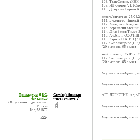
108. Трак Сервис, (ИНН
109. ИП Серков А В (Се
110. Домрачев Сергей А
апрель(оплата до 25.04.
111. Бухмиллер Николай
112. Завадский Владим
113. Верещагин Евгени
114. Джаббаров Тимур 
115. Альбион, ООО(ИНН
116. Карпов О.А. ИП (И
117. СмолЭкспресс (Шид
(20 в апреле, 65 в мае)
май(оплата до 25.05.202
117. СмолЭкспресс (Шид
(20 в апреле, 65 в мае)
____________________
Перенесено модератор
____________________
Перенесено модератор
Президиум Д КС,
Семён(общение
АРТ-ЛОГИСТИК, код АТИ 
физ.лицо
через эл.почту)
Общественное движение ,
____________________
Москва
Перенесено модератор
Код:581877
____________________
Перенесено модератор
#224