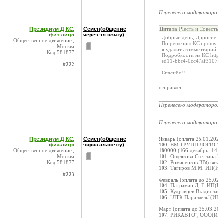
____________________
Перенесено модератор
Президиум Д КС,
Семён(общение
Цитата
(Честь и Совест
физ.лицо
через эл.почту)
Добрый день, Дорогие
Общественное движение ,
По решению КС прошу в
Москва
и удалить комментарий
Код:581877
Подробности на КС http
ed11-bbc4-0cc47af310
#222
Спасибо!!
отправлен
____________________
Перенесено модератор
____________________
Перенесено модератор
Президиум Д КС,
Семён(общение
Январь (оплата 25.01.20
физ.лицо
через эл.почту)
100. ВМ-ГРУПП.ЛОГИСТ
Общественное движение ,
180000 (166 декабрь, 14
Москва
101. Ощепкова Светлана
Код:581877
102. Романенков ВВ(свя
103. Тагиров М.М. ИП(
#223
Февраль (оплата до 25.0
104. Патраман Д. Г. ИП
105. Кудрявцев Владисл
106. "ЛТК-Параллель"(И
Март (оплата до 25.03.2
107. РИКАВТО", ООО(ИН