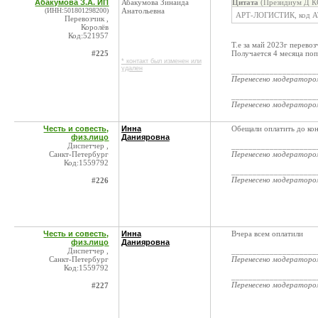
Абакумова З.А. ИП
Абакумова Зинаида
Цитата
(Президиум Д КС
(ИНН:501801298200)
Анатольевна
АРТ-ЛОГИСТИК, код АТИ
Перевозчик ,
Королёв
Код:521957
Т.е за май 2023г перево
#225
Получается 4 месяца поп
* контакт был изменен или
удален
____________________
Перенесено модератор
____________________
Перенесено модератор
Честь и совесть,
Инна
Обещали оплатить до ко
физ.лицо
Данияровна
Диспетчер ,
____________________
Санкт-Петербург
Перенесено модератор
Код:1559792
____________________
Перенесено модератор
#226
Честь и совесть,
Инна
Вчера всем оплатили
физ.лицо
Данияровна
Диспетчер ,
____________________
Санкт-Петербург
Перенесено модератор
Код:1559792
____________________
Перенесено модератор
#227