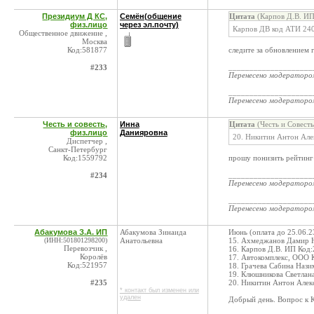
Президиум Д КС,
Семён(общение
Цитата
(Карпов Д.В. ИП
физ.лицо
через эл.почту)
Карпов ДВ код АТИ 2404
Общественное движение ,
Москва
Код:581877
следите за обновлением 
____________________
#233
Перенесено модератор
____________________
Перенесено модератор
Честь и совесть,
Инна
Цитата
(Честь и Совест
физ.лицо
Данияровна
20. Никитин Антон Алек
Диспетчер ,
Санкт-Петербург
Код:1559792
прошу понизить рейтинг
____________________
#234
Перенесено модератор
____________________
Перенесено модератор
Абакумова З.А. ИП
Абакумова Зинаида
Июнь (оплата до 25.06.2
(ИНН:501801298200)
Анатольевна
15. Ахмеджанов Дамир На
Перевозчик ,
16. Карпов Д.В. ИП Код
Королёв
17. Автокомплекс, ООО 
Код:521957
18. Грачева Сабина Наз
19. Клюшникова Светлан
#235
20. Никитин Антон Алекс
* контакт был изменен или
удален
Добрый день. Вопрос к 