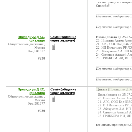
Так же прошу посмотрет
Спасибо!!!
____________________
Перенесено модератор
____________________
Перенесено модератор
Президиум Д КС,
Семён(общение
Июль (оплата до 25.07.
физ.лицо
через эл.почту)
20. Никитин Антон Алекс
Общественное движение ,
21. АРС, ООО Код:53698
Москва
22. ИП Исмагилов РР Л
Код:581877
23. Абакумова З.А. ИП 
24. Симонов Алексей Ал
25. ГРИБКОВА ИИ, ИП Ко
#238
____________________
Перенесено модератор
____________________
Перенесено модератор
Президиум Д КС,
Семён(общение
Цитата
(Президиум Д КС
физ.лицо
через эл.почту)
Июль (оплата до 25.07.
Общественное движение ,
20. Никитин Антон Алек
Москва
21. АРС, ООО Код:5369
Код:581877
22. ИП Исмагилов РР 
23. Абакумова З.А. ИП
#239
24. Симонов Алексей А
25. ГРИБКОВА ИИ, ИП К
все оплаты произведены 
____________________