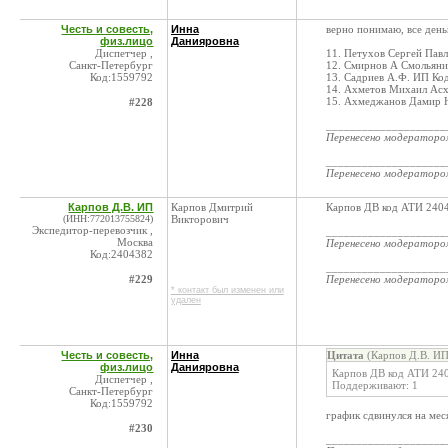
Честь и совесть,
Инна
верно понимаю, все ден
физ.лицо
Данияровна
Диспетчер ,
11. Петухов Сергей Павл
Санкт-Петербург
12. Смирнов А Смольяни
Код:1559792
13. Садриев А.Ф. ИП Ко
14. Ахметов Михаил Асх
15. Ахмеджанов Дамир На
#228
____________________
Перенесено модератор
____________________
Перенесено модератор
Карпов Д.В. ИП
Карпов Дмитрий
Карпов ДВ код АТИ 24043
(ИНН:772013755824)
Викторович
Экспедитор-перевозчик ,
____________________
Москва
Перенесено модератор
Код:2404382
____________________
#229
Перенесено модератор
* контакт был изменен или
удален
Честь и совесть,
Инна
Цитата
(Карпов Д.В. ИП
физ.лицо
Данияровна
Карпов ДВ код АТИ 2404
Диспетчер ,
Поддерживают: 1
Санкт-Петербург
Код:1559792
график сдвинулся на меся
#230
____________________