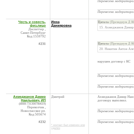
Перенесено модератор
____________________
Перенесено модератор
Честь и совесть,
Инна
Цитата
(Президиум Д КС
физ.лицо
Данияровна
15. Ахмеджанов Дамир Н
Диспетчер ,
Санкт-Петербург
Код:1559792
Цитата
(Президиум Д КС
#231
20. Никитин Антон Алек
нарушен договор с КС
____________________
Перенесено модератор
____________________
Перенесено модератор
Ахмеджанов Дамир
Дмитрий
Ахмеджанов Дамир Наиль
Наильевич, ИП
договору выполнил.
(ИНН:731300780619)
Перевозчик ,
____________________
Новоспасское рп.
Перенесено модератор
Код:505674
____________________
#232
Перенесено модератор
* контакт был изменен или
удален