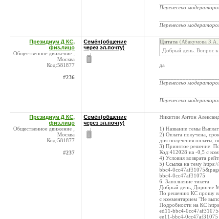
____________________
Перенесено модератор
____________________
Перенесено модератор
Президиум Д КС,
Семён(общение
Цитата
(Абакумова З.А.
физ.лицо
через эл.почту)
Добрый день. Вопрос к
Общественное движение ,
Москва
Код:581877
да
____________________
#236
Перенесено модератор
____________________
Перенесено модератор
Президиум Д КС,
Семён(общение
Никитин Антон Алексан
физ.лицо
через эл.почту)
Общественное движение ,
1) Название темы Выпл
Москва
2) Оплата получена, сро
Код:581877
дня получения оплаты, 
3) Принятое решение: П
Код:412028 на -0,5 с ко
#237
4) Условия возврата рей
5) Ссылка на тему https:
bbc4-0cc47af31075&page
bbc4-0cc47af31075
6. Заполнение тикета
Добрый день, Дорогие 
По решению КС прошу вы
с комментарием "Не вып
Подробности на КС https:
ed11-bbc4-0cc47af31075
ee11-bbc4-0cc47af31075