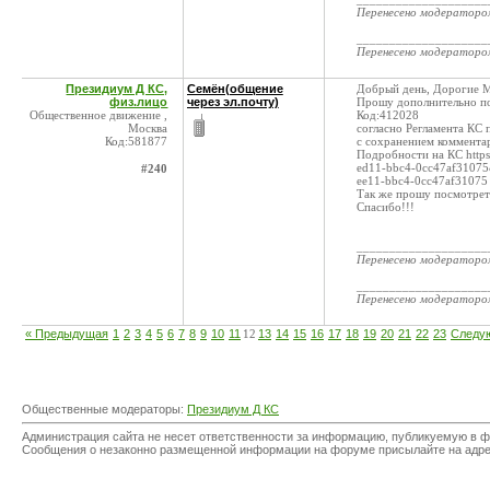
Перенесено модератор
____________________
Перенесено модератор
Президиум Д КС,
Семён(общение
Добрый день, Дорогие 
физ.лицо
через эл.почту)
Прошу дополнительно по
Общественное движение ,
Код:412028
Москва
согласно Регламента КС п
Код:581877
с сохранением коммента
Подробности на КС https:
ed11-bbc4-0cc47af31075
#240
ee11-bbc4-0cc47af31075
Так же прошу посмотрет
Спасибо!!!
____________________
Перенесено модератор
____________________
Перенесено модератор
« Предыдущая
1
2
3
4
5
6
7
8
9
10
11
12
13
14
15
16
17
18
19
20
21
22
23
Следу
Общественные модераторы:
Президиум Д КС
Администрация сайта не несет ответственности за информацию, публикуемую в ф
Сообщения о незаконно размещенной информации на форуме присылайте на адр