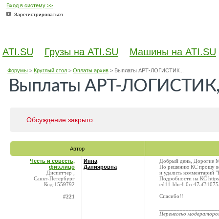
Вход в систему >>
Зарегистрироваться
ATI.SU
Грузы на ATI.SU
Машины на ATI.SU
Форумы
>
Круглый стол
>
Оплаты архив
>
Выплаты АРТ-ЛОГИСТИК...
Выплаты АРТ-ЛОГИСТИК,
Обсуждение закрыто.
Автор
Честь и совесть,
Инна
Добрый день, Дорогие 
физ.лицо
Данияровна
По решению КС прошу ве
Диспетчер ,
и удалить комментарий "
Санкт-Петербург
Подробности на КС https:
Код:1559792
ed11-bbc4-0cc47af3107
Спасибо!!
#221
____________________
Перенесено модератор