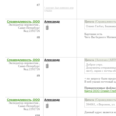
#7
* контакт был изменен или
удален
Справедливость, ООО
Александр
Цитата
(Справедливость
Экспедитор-перевозчик ,
Олимп Глобал, Башмако
Санкт-Петербург
Код:2292726
Картинки есть
Чего Вы бедного Матвея 
#8
Справедливость, ООО
Александр
Цитата
(Autotrans (АВТ
Экспедитор-перевозчик ,
Доброе утро.
Санкт-Петербург
Документы отправлены:
Код:2292726
лист), скрин с почты о
#9
+ по запросу были пред
В ней указан почтовый 
Прикрепленные файлы
Карта ООО Олимп Глоб
Справедливость, ООО
Александр
Цитата
(Справедливость
Экспедитор-перевозчик ,
394061, г.Воронеж, ул. 
Санкт-Петербург
Код:2292726
Данный адрес является 
#10