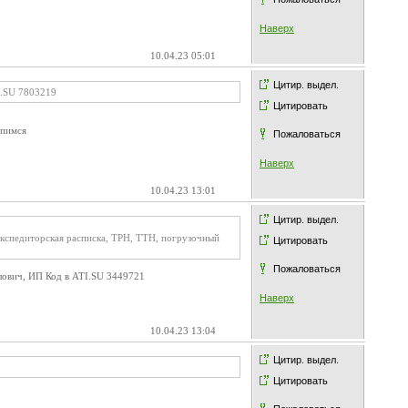
Наверх
10.04.23 05:01
Цитир. выдел.
I.SU 7803219
Цитировать
опимся
Пожаловаться
Наверх
10.04.23 13:01
Цитир. выдел.
экспедиторская расписка, ТРН, ТТН, погрузочный
Цитировать
Пожаловаться
лович, ИП Код в ATI.SU 3449721
Наверх
10.04.23 13:04
Цитир. выдел.
Цитировать