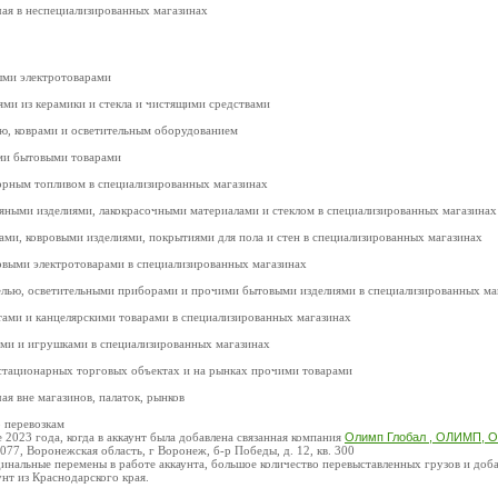
чая в неспециализированных магазинах
ыми электротоварами
ями из керамики и стекла и чистящими средствами
ью, коврами и осветительным оборудованием
ми бытовыми товарами
орным топливом в специализированных магазинах
бяными изделиями, лакокрасочными материалами и стеклом в специализированных магазинах
ами, ковровыми изделиями, покрытиями для пола и стен в специализированных магазинах
овыми электротоварами в специализированных магазинах
елью, осветительными приборами и прочими бытовыми изделиями в специализированных ма
тами и канцелярскими товарами в специализированных магазинах
ами и игрушками в специализированных магазинах
естационарных торговых объектах и на рынках прочими товарами
ая вне магазинов, палаток, рынков
 перевозкам
 2023 года, когда в аккаунт была добавлена связанная компания
Олимп Глобал , ОЛИМП, О
77, Воронежская область, г Воронеж, б-р Победы, д. 12, кв. 300
инальные перемены в работе аккаунта, большое количество перевыставленных грузов и доба
унт из Краснодарского края.