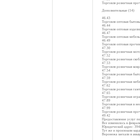
Торговля розничная про
Дополнительные (14)
46.43
Торговля оптовая бытов
46.44
Торговля оптовая издели
46.47
Торговля оптовая мебел
46.49
Торговля оптовая прочи
47.30
Торговля розничная мот
47.52
Торговля розничная ско
47.53
Торговля розничная ковр
47.54
Торговля розничная быт
47.59
Торговля розничная меб
47.62
Торговля розничная газе
47.65
Торговля розничная игр
47.89
Торговля розничная в н
47.99
Торговля розничная проч
49.42
Предоставление услуг по
Все изменилось в феврале
Юридический адрес: 3940
Тут же и произошли кард
Воронежа заехали в акка