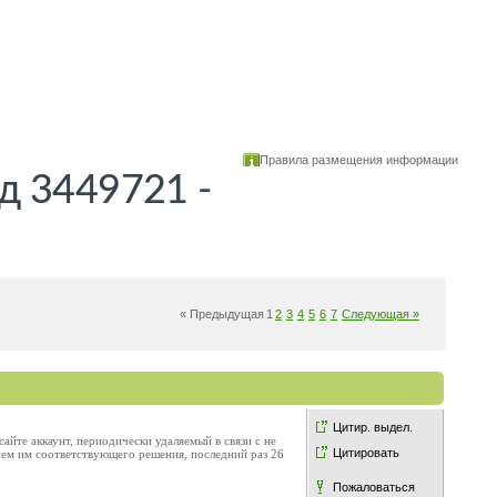
Правила размещения информации
д 3449721 -
« Предыдущая
1
2
3
4
5
6
7
Следующая »
Цитир. выдел.
айте аккаунт, периодически удаляемый в связи с не
Цитировать
тием им соответствующего решения, последний раз 26
Пожаловаться