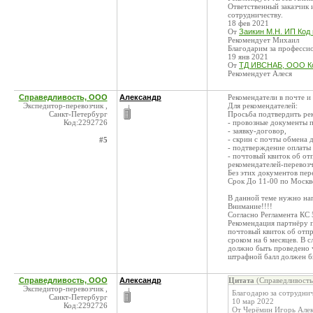
Ответственный заказчик
сотрудничеству.
18 фев 2021
От
Заикин М.Н. ИП Код 
Рекомендует Михаил
Благодарим за професси
19 янв 2021
От
ТД ИВСНАБ, ООО Ко
Рекомендует Алеся
Справедливость, ООО
Александр
Рекомендатели в почте 
Экспедитор-перевозчик ,
Для рекомендателей:
Санкт-Петербург
Просьба подтвердить ре
Код:2292726
- провозные документы 
- заявку-договор,
- скрин с почты обмена 
#5
- подтверждение оплаты 
- почтовый квиток об от
рекомендателей-перевозч
Без этих документов пер
Срок До 11-00 по Москве
В данной теме нужно на
Внимание!!!!
Согласно Регламента КС 
Рекомендация партнёру 
почтовый квиток об отп
сроком на 6 месяцев. В 
должно быть проведено 
штрафной балл должен бы
Справедливость, ООО
Александр
Цитата
(Справедливость
Экспедитор-перевозчик ,
Благодарю за сотрудниче
Санкт-Петербург
10 мар 2022
Код:2292726
От Черёмин Игорь Алек