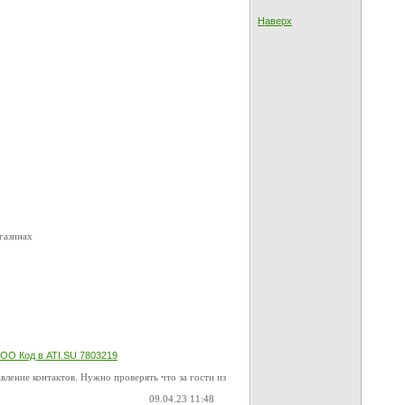
Наверх
газинах
ОО Код в ATI.SU 7803219
вление контактов. Нужно проверять что за гости из
09.04.23 11:48