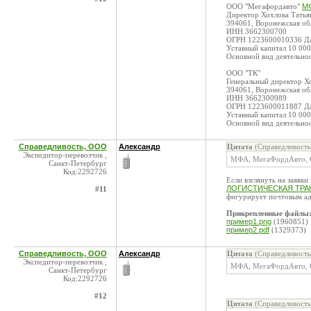
ООО "Мегафордавто"
МФ
Директор Хохлова Татья
394061, Воронежская обла
ИНН 3662300700
ОГРН 1223600010336 Дат
Уставный капитал 10 000
Основной вид деятельнос
ООО "ТК"
Генеральный директор Х
394061, Воронежская обла
ИНН 3662300989
ОГРН 1223600011887 Дат
Уставный капитал 10 000
Основной вид деятельнос
Справедливость, ООО
Александр
Цитата
(Справедливость
Экспедитор-перевозчик ,
МФА, МегаФордАвто, 
Санкт-Петербург
Код:2292726
Если взглянуть на заявк
ЛОГИСТИЧЕСКАЯ ТРАН
#11
фигурирует почтовым адр
Прикрепленные файлы
пример1.png
(1960851)
пример2.pdf
(1329373)
Справедливость, ООО
Александр
Цитата
(Справедливость
Экспедитор-перевозчик ,
МФА, МегаФордАвто, 
Санкт-Петербург
Код:2292726
#12
Цитата
(Справедливость