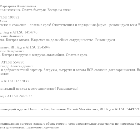
Маргарита Анатольевна
ный заказчик. Оплата быстрая. Всегда на связи.
TI.SU 100892
Анна
 чётко и слаженно - оплата в срок! Ответственная и порядочная фирма - рекомендуем всем !!
цо Код в ATI.SU 1414746
ихаил Иванович
зка. Быстрая оплата. Надеемся на дольнейшее сотрудничество. Рекомендуем
ьевич, ИП Код в ATI.SU 2545047
сим Валерьевич
. Быстрая погрузка и выгрузка автомобиля. Оплата в срок.
в ATI.SU 554990
ксандр Александрович
к и добросовестный партнёр. Загрузка, выгрузка и оплата ВСЁ согласно договорённостя
еству.
 в ATI.SU 1377033
иональный подход к сотрудничеству! Рекомендуем!
д в ATI.SU 2468977
омендаций жду от Олимп Глобал, Башмаков Матвей Михайлович, ИП Код в ATI.SU 3449721
одписанная договор-заявка с обеих сторон, сопроводительные документы по перевозке (э
мена документов, платежное поручение