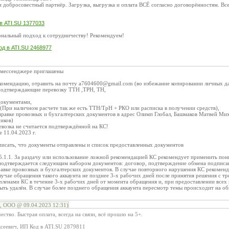
 и добросовестный партнёр. Загрузка, выгрузка и оплата ВСЁ согласно договорённостям
в ATI.SU 1377033
ональный подход к сотрудничеству! Рекомендуем!
д в ATI.SU 2468977
и мессенджере приглашены
комендацию, отравить на почту a7604600@gmail.com (во избежание копировании личных д
подтверждающие перевозку ТТН ,ТРН, ТН,
документами,
(При наличном расчете так же есть ТТН/ТрН + РКО или расписка в получении средств),
правке провозных и бухгалтерских документов в адрес Олимп Глобал, Башмаков Матвей Мих
иков)
евозка не считается подтверждённой на КС!
 11.04.2023 г.
писать, что документы отправлены и список предоставленных документов
5.1.1. За раздачу или использование ложной рекомендацией КС рекомендует применить пони
подтверждается следующим набором документов: договор, подтверждение обмена подпис
равке провозных и бухгалтерских документов. В случае повторного нарушения КС рекоменд
случае обращения такого аккаунта не позднее 3-х рабочих дней после принятия решения с т
членами КС в течение 3-х рабочих дней от момента обращения и, при предоставлении всех
ть удалён. В случае более позднего обращения аккаунта пересмотр темы происходит на о
, ООО @ 09.04.2023 12:31)
ство. Быстрая оплата, всегда на связи, всё прошло на 5+.
сеевич, ИП Код в ATI.SU 2879811