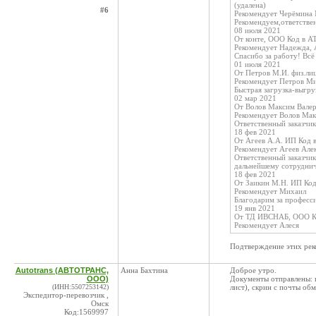
(удалена)
#6
Рекомендует Черёмина 
Рекомендуем,ответствен
08 июля 2021
От конте, ООО Код в A
Рекомендует Надежда, 
Спасибо за работу! Всё
01 июля 2021
От Петров М.И. физ.ли
Рекомендует Петров М
Быстрая загрузка-выгру
02 мар 2021
От Волов Максим Валер
Рекомендует Волов Мак
Ответственный заказчик
18 фев 2021
От Агеев А.А. ИП Код 
Рекомендует Агеев Але
Ответственный заказчи
дальнейшему сотруднич
18 фев 2021
От Заикин М.Н. ИП Код
Рекомендует Михаил
Благодарим за професс
19 янв 2021
От ТД ИВСНАБ, ООО Ко
Рекомендует Алеся
Подтверждение этих рек
Autotrans (АВТОТРАНС,
Анна Бахтина
Доброе утро.
ООО)
Документы отправлены: п
(ИНН:5507253142)
лист), скрин с почты об
Экспедитор-перевозчик ,
Омск
Код:1569997