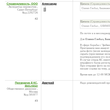
Справедливость, ООО
Александр
Цитата
(Справедливость
Экспедитор-перевозчик ,
Олимп Глобал, Башмако
Санкт-Петербург
Код:2292726
#2
Цитата
(Справедливость
Олимп Глобал , ОЛИМП
По почте и в мессендже
Для
Олимп Глобал, Баш
В сфере борьбы с "фейко
Приглашаем ваш аккаунт 
даты фото (возле календ
скрыть (присланные неск
подтверждением его по
В случае отказа КС имее
штрафного балла регист
При отправке фото на по
письме ссылки на тему, 
Время вам до 12-00 МСК 
Президиум Д КС,
Дмитрий
Надо рекомендателей пр
физ.лицо
Общественное движение ,
Москва
Код:581877
#3