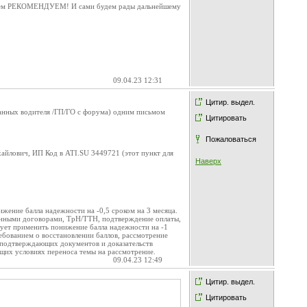
. Всем РЕКОМЕНДУЕМ! И сами будем рады дальнейшему
09.04.23 12:31
Цитир. выдел.
анных водителя /ГП/ГО с форума) одним письмом
Цитировать
Пожаловаться
айлович, ИП Код в ATI.SU 3449721 (этот пункт для
Наверх
жение балла надежности на -0,5 сроком на 3 месяца.
анными договорами, ТрН/ТТН, подтверждение оплаты,
ует применить понижение балла надежности на -1
ребованием о восстановлении баллов, рассмотрение
 подтверждающих документов и доказательств
бщих условиях переноса темы на рассмотрение.
09.04.23 12:49
Цитир. выдел.
Цитировать