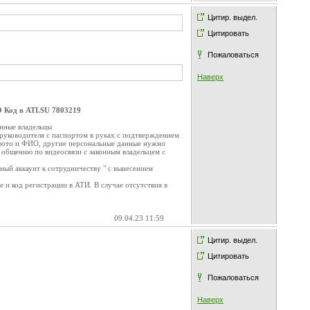
Цитир. выдел.
Цитировать
Пожаловаться
Наверх
 Код в ATI.SU 7803219
онные владельцы
 руководителя с паспортом в руках с подтверждением
с фото и ФИО, другие персональные данные нужно
к общению по видеосвязи с законным владельцем с
ный аккаунт к сотрудничеству " с вынесением
 и код регистрации в АТИ. В случае отсутствия в
09.04.23 11:59
Цитир. выдел.
Цитировать
Пожаловаться
Наверх