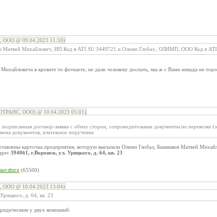
, ООО @ 09.04.2023 11:59)
в Матвей Михайлович, ИП Код в ATI.SU 3449721 и Олимп Глобал , ОЛИМП, ООО Код в AT
Михайловича в кровате то фоткаете, не дали человеку доспать, мы ж с Вами никуда не тор
ОТРАНС, ООО) @ 10.04.2023 05:01)
 подписанная договор-заявка с обеих сторон, сопроводительные документы по перевозке (
бмена документов, платежное поручение
оставлены карточка предприятия, которую высылали Олимп Глобал, Башмаков Матвей Михай
адрес
394061, г.Воронеж, ул. Урицкого, д. 64, кв. 23
:
ал.docx
(65500)
, ООО @ 10.04.2023 13:04)
Урицкого, д. 64, кв. 23
юридическим у двух компаний: