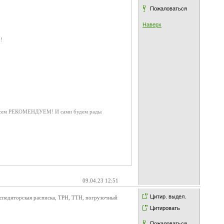
Пожаловаться
Наверх
!
м. Всем РЕКОМЕНДУЕМ! И сами будем рады
09.04.23 12:51
Цитир. выдел.
кспедиторская расписка, ТРН, ТТН, погрузочный
Цитировать
Пожаловаться