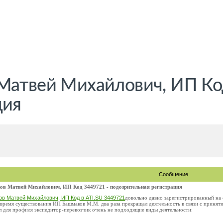
Матвей Михайлович, ИП Ко
ция
Сообщение
в Матвей Михайлович, ИП Код 3449721 - подозрительная регистрация
в Матвей Михайлович, ИП Код в ATI.SU 3449721
довольно давно зарегистрированный на с
а время существования ИП Башмаков М.М. два раза прекращал деятельность в связи с приня
л для профиля экспедитор-перевозчик очень не подходящие виды деятельности: