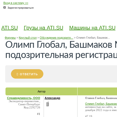
Вход в систему >>
Зарегистрироваться
ATI.SU
Грузы на ATI.SU
Машины на ATI.SU
Форумы
>
Круглый стол
>
Обсуждение подозрите...
>
Олимп Глобал, Башмак...
Олимп Глобал, Башмаков 
подозрительная регистра
ОТВЕТИТЬ
Автор
Справедливость, ООО
Александр
Олимп Глобал, Башмако
Экспедитор-перевозчик ,
Олимп Глобал, Башмако
Санкт-Петербург
активностью на сайте, з
Код:2292726
декабря 2022 года и име
#1
47.19