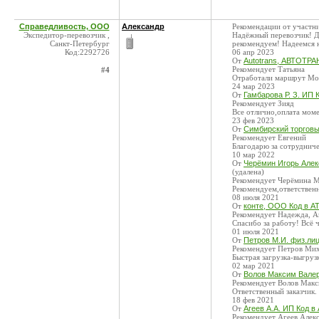
Справедливость, ООО
Александр
Рекомендации от участни
Экспедитор-перевозчик ,
Надёжный перевозчик! До
Санкт-Петербург
рекомендуем! Надеемся 
Код:2292726
06 апр 2023
От
Autotrans, АВТОТРА
Рекомендует Татьяна
#4
Отработали маршрут Моск
24 мар 2023
От
Гамбарова Р. З. ИП 
Рекомендует Зияд
Все отлично,оплата мом
23 фев 2023
От
Симбирский торговы
Рекомендует Евгений
Благодарю за сотрудничес
10 мар 2022
От
Черёмин Игорь Алек
(удалена)
Рекомендует Черёмина М
Рекомендуем,ответственны
08 июля 2021
От
конте, ООО Код в AT
Рекомендует Надежда, А
Спасибо за работу! Всё ч
01 июля 2021
От
Петров М.И. физ.лиц
Рекомендует Петров Ми
Быстрая загрузка-выгруз
02 мар 2021
От
Волов Максим Валер
Рекомендует Волов Макс
Ответственный заказчик.
18 фев 2021
От
Агеев А.А. ИП Код в
Рекомендует Агеев Алек