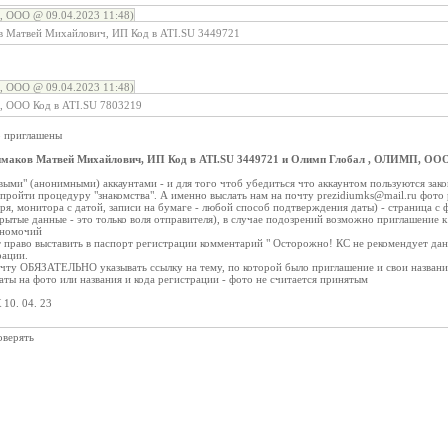
, ООО @ 09.04.2023 11:48)
в Матвей Михайлович, ИП Код в ATI.SU 3449721
, ООО @ 09.04.2023 11:48)
, ООО Код в ATI.SU 7803219
р приглашены
маков Матвей Михайлович, ИП Код в ATI.SU 3449721 и Олимп Глобал , ОЛИМП, ООО
выми" (анонимными) аккаунтами - и для того чтоб убедиться что аккаунтом пользуются зак
пройти процедуру "знакомства". А именно выслать нам на почту prezidiumks@mail.ru фото
аря, монитора с датой, записи на бумаге - любой способ подтверждения даты) - страница 
рытые данные - это только воля отправителя), в случае подозрений возможно приглашение 
лномочий
т право выставить в паспорт регистрации комментарий " Осторожно! КС не рекомендует дан
рации.
чту ОБЯЗАТЕЛЬНО указывать ссылку на тему, по которой было приглашение и свои название
даты на фото или названия и кода регистрации - фото не считается принятым
10. 04. 23
оверять