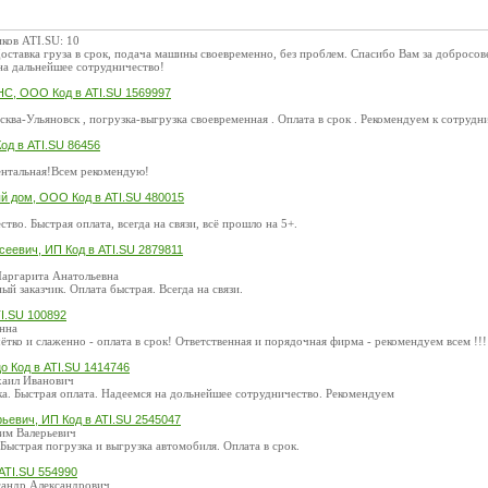
ков ATI.SU: 10
ставка груза в срок, подача машины своевременно, без проблем. Спасибо Вам за добросо
на дальнейшее сотрудничество!
НС, ООО Код в ATI.SU 1569997
ва-Ульяновск , погрузка-выгрузка своевременная . Оплата в срок . Рекомендуем к сотрудн
Код в ATI.SU 86456
ентальная!Всем рекомендую!
й дом, ООО Код в ATI.SU 480015
тво. Быстрая оплата, всегда на связи, всё прошло на 5+.
сеевич, ИП Код в ATI.SU 2879811
аргарита Анатольевна
й заказчик. Оплата быстрая. Всегда на связи.
I.SU 100892
нна
ётко и слаженно - оплата в срок! Ответственная и порядочная фирма - рекомендуем всем !!!
о Код в ATI.SU 1414746
хаил Иванович
ка. Быстрая оплата. Надеемся на дольнейшее сотрудничество. Рекомендуем
ьевич, ИП Код в ATI.SU 2545047
им Валерьевич
 Быстрая погрузка и выгрузка автомобиля. Оплата в срок.
 ATI.SU 554990
сандр Александрович