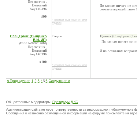
Перевозчик ,
Волжский
По клонам ничего не инте
Код:140396
соответствующей папке !
#99
* контакт был изменен или
удален
СпецТранс (Сыщенко
Вадим
Цитата
(СпецТранс (Сыщ
В.И. ИП)
По клонам ничего не ин
(ИНН:140800012010)
Перевозчик ,
Волжский
И по остальным вопросам
Код:140396
#100
* контакт был изменен или
удален
« Предыдущая
1
2
3
4
5
6
Следующая »
Общественные модераторы:
Президиум Д КС
Администрация сайта не несет ответственности за информацию, публикуемую в ф
Сообщения о незаконно размещенной информации на форуме присылайте на адр