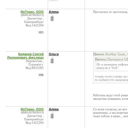
ИнТранс, ООО
Алена
Прочитать то прочитала,
(ИНН:6678058513)
Диспетчер ,
Екатеринбург
Код:1422264
#85
Бедарев Сергей
Ольга
Цитата
(КлоКор-Транс, 
Леонидович, физ.лицо
Цитата
(Президиум ОД
Перевозчик ,
Гурьевск г.
Ну в принципе информ
Код:8832385
рванули в "бой"
#86
только хотел ссылку на 
то поймет,что лжереком
Работать надо чтоб реко
звездочки повышать хотя
ИнТранс, ООО
Алена
Со всем согласна, но во
(ИНН:6678058513)
коментами, а мы новички,
Диспетчер ,
тоже сейчас в шоке... во
Екатеринбург
Код:1422264