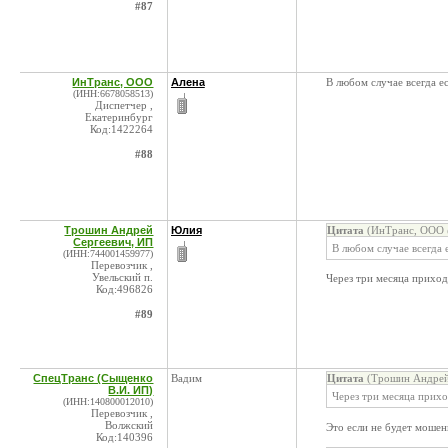
#87
ИнТранс, ООО
Алена
В любом случае всегда е
(ИНН:6678058513)
Диспетчер ,
Екатеринбург
Код:1422264
#88
Трошин Андрей
Юлия
Цитата
(ИнТранс, ООО @
Сергеевич, ИП
В любом случае всегда
(ИНН:744001459977)
Перевозчик ,
Увельский п.
Через три месяца приход
Код:496826
#89
СпецТранс (Сыщенко
Вадим
Цитата
(Трошин Андрей 
В.И. ИП)
Через три месяца прихо
(ИНН:140800012010)
Перевозчик ,
Волжский
Это если не будет мошен
Код:140396