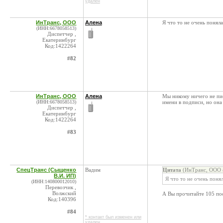
удален
ИнТранс, ООО
Алена
Я что то не очень поняла
(ИНН:6678058513)
Диспетчер ,
Екатеринбург
Код:1422264
#82
ИнТранс, ООО
Алена
Мы никому ничего не пис
(ИНН:6678058513)
имени в подписи, но она 
Диспетчер ,
Екатеринбург
Код:1422264
#83
СпецТранс (Сыщенко
Вадим
Цитата
(ИнТранс, ООО @
В.И. ИП)
Я что то не очень понял
(ИНН:140800012010)
Перевозчик ,
Волжский
А Вы прочитайте 105 пос
Код:140396
#84
* контакт был изменен или
удален