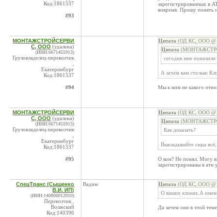
Код:1861537
зарегистрированных в А
вовремя. Прошу понять 
#93
МОНТАЖСТРОЙСЕРВИ
Цитата
(ОД КС, ООО @ 1
С, ООО
(удалена)
Цитата
(МОНТАЖСТРОЙ
(ИНН:6671455913)
Грузовладелец-перевозчик
сегодня мне понизили
,
Екатеринбург
А зачем вам столько Кл
Код:1861537
#94
Мы к ним не какого отно
МОНТАЖСТРОЙСЕРВИ
Цитата
(ОД КС, ООО @ 1
С, ООО
(удалена)
Цитата
(МОНТАЖСТРОЙ
(ИНН:6671455913)
Грузовладелец-перевозчик
Как доказать?
,
Екатеринбург
Выкладывайте сюда всё,
Код:1861537
#95
О ком? Не понял. Могу 
зарегистрированы в ати 
СпецТранс (Сыщенко
Вадим
Цитата
(ОД КС, ООО @ 1
В.И. ИП)
О ваших клонах.А имен
(ИНН:140800012010)
Перевозчик ,
Волжский
Да зачем они в этой тем
Код:140396