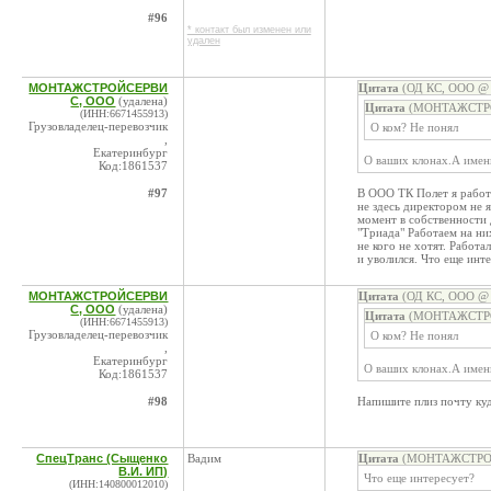
#96
* контакт был изменен или
удален
МОНТАЖСТРОЙСЕРВИ
Цитата
(ОД КС, ООО @ 1
С, ООО
(удалена)
Цитата
(МОНТАЖСТРОЙ
(ИНН:6671455913)
Грузовладелец-перевозчик
О ком? Не понял
,
Екатеринбург
О ваших клонах.А имен
Код:1861537
#97
В ООО ТК Полет я рабо
не здесь директором не 
момент в собственности
"Триада" Работаем на ни
не кого не хотят. Работ
и уволился. Что еще инт
МОНТАЖСТРОЙСЕРВИ
Цитата
(ОД КС, ООО @ 1
С, ООО
(удалена)
Цитата
(МОНТАЖСТРОЙ
(ИНН:6671455913)
Грузовладелец-перевозчик
О ком? Не понял
,
Екатеринбург
О ваших клонах.А имен
Код:1861537
#98
Напишите плиз почту куд
СпецТранс (Сыщенко
Вадим
Цитата
(МОНТАЖСТРОЙС
В.И. ИП)
Что еще интересует?
(ИНН:140800012010)