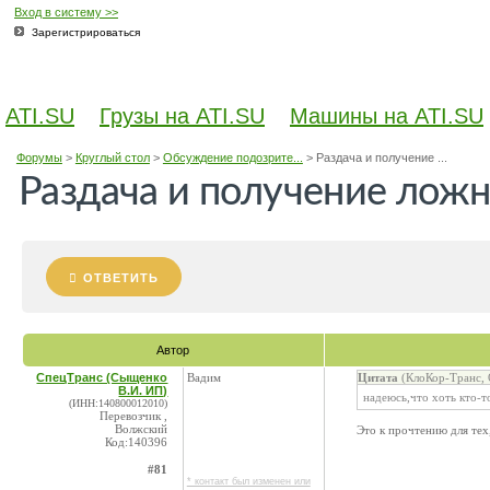
Вход в систему >>
Зарегистрироваться
ATI.SU
Грузы на ATI.SU
Машины на ATI.SU
Форумы
>
Круглый стол
>
Обсуждение подозрите...
>
Раздача и получение ...
Раздача и получение лож
ОТВЕТИТЬ
Автор
СпецТранс (Сыщенко
Вадим
Цитата
(КлоКор-Транс, 
В.И. ИП)
надеюсь,что хоть кто-т
(ИНН:140800012010)
Перевозчик ,
Волжский
Это к прочтению для тех
Код:140396
#81
* контакт был изменен или