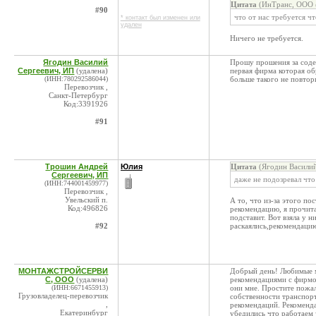
Цитата
(ИнТранс, ООО @
#90
что от нас требуется ч
* контакт был изменен или
удален
Ничего не требуется.
Ягодин Василий
Прошу прошения за содея
Сергеевич, ИП
(удалена)
первая фирма которая об
(ИНН:780292586044)
больше такого не повтор
Перевозчик ,
Санкт-Петербург
Код:3391926
#91
Трошин Андрей
Юлия
Цитата
(Ягодин Василий
Сергеевич, ИП
даже не подозревал что
(ИНН:744001459977)
Перевозчик ,
Увельский п.
А то, что из-за этого п
Код:496826
рекомендацию, я прочитал
подставит. Вот взяла у н
#92
раскаялись,рекомендацию
МОНТАЖСТРОЙСЕРВИ
Добрый день! Любимые м
С, ООО
(удалена)
рекомендациями с фирмо
(ИНН:6671455913)
они мне. Простите пожал
Грузовладелец-перевозчик
собственности транспорт
,
рекомендаций. Рекоменда
Екатеринбург
убедились что работаем 