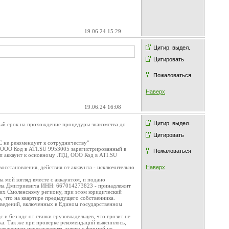
19.06.24 15:29
Цитир. выдел.
Цитировать
Пожаловаться
Наверх
19.06.24 16:08
Цитир. выдел.
ный срок на прохождение процедуры знакомства до
Цитировать
 не рекомендует к сотрудничеству"
, ООО Код в ATI.SU 9953005 зарегистрированный в
Пожаловаться
п аккаунт к основному ЛТД, ООО Код в ATI.SU
восстановления, действия от аккаунта - исключительно
Наверх
а мой взгляд вместе с аккаунтом, и подано
хаила Дмитриевича ИНН: 667014273823 - принадлежит
ащих Смоленскому региону, при этом юридический
ь, что на квартире предыдущего собственника.
 сведений, включенных в Едином государственном
и без ндс от ставки грузовладельцев, что грозит не
а. Так же при проверке рекомендаций выяснилось,
дложением перезаключить заявку с фирмой не