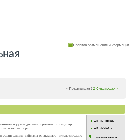
Правила размещения информации
ьная
« Предыдущая
1
2
Следующая »
Цитир. выдел.
енником и руководителем, профиль Экспедитор,
Цитировать
анные в тот же период.
восстановления, действия от аккаунта - исключительно
Пожаловаться