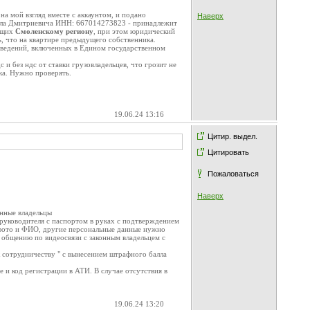
на мой взгляд вместе с аккаунтом, и подано
Наверх
хаила Дмитриевича ИНН: 667014273823 - принадлежит
жащих
Смоленскому региону
, при этом юридический
ь, что на квартире предыдущего собственника.
 сведений, включенных в Едином государственном
и без ндс от ставки грузовладельцев, что грозит не
ка. Нужно проверять.
19.06.24 13:16
Цитир. выдел.
Цитировать
Пожаловаться
Наверх
онные владельцы
 руководителя с паспортом в руках с подтверждением
с фото и ФИО, другие персональные данные нужно
к общению по видеосвязи с законным владельцем с
к сотрудничеству " с вынесением штрафного балла
 и код регистрации в АТИ. В случае отсутствия в
19.06.24 13:20