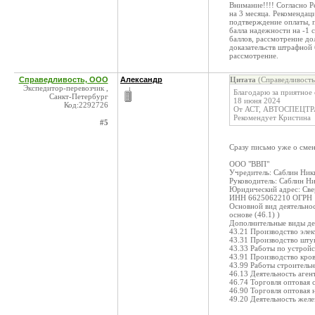
Внимание!!!! Согласно Р
на 3 месяца. Рекоменда
подтверждение оплаты, 
балла надежности на -1 
баллов, рассмотрение д
доказательств штрафной 
рассмотрение.
Справедливость, ООО
Александр
Цитата
(Справедливость
Экспедитор-перевозчик ,
Благодарю за приятное
Санкт-Петербург
18 июня 2024
Код:2292726
От АСТ, АВТОСПЕЦТРА
Рекомендует Кристина
#5
Сразу письмо уже о смен
ООО "ВВП"
Учредитель: Саблин Ники
Руководитель: Саблин Ни
Юридический адрес: Сверд
ИНН 6625062210 ОГРН 1
Основной вид деятельнос
основе (46.1) )
Дополнительные виды де
43.21 Производство эле
43.31 Производство шту
43.33 Работы по устройс
43.91 Производство кро
43.99 Работы строитель
46.13 Деятельность аген
46.74 Торговля оптовая
46.90 Торговля оптовая 
49.20 Деятельность жел