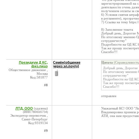
зарегистрированной на 
деятельности очень дале
получением оплаты за св
6) Условия снятия штраф
в регламенте), прозрачн
7) Ссылка на тему https:
8) Заполнение тикета
Добрый день, Дорогие 
По итоговому мнению ОД
сотрудничеству"
Подробности на ОД КС ht
Так же прошу посмотреть
Спасибо!!!
Президиум Д КС,
Семён(общение
Цитата
(Справедливость
физ.лицо
через эл.почту)
Добрый день, Дорогие
Общественное движение ,
По итоговому мнению О
Москва
сотрудничеству"
Код:581877
Подробности на ОД КС h
Так же прошу посмотрет
#8
Спасибо!!!
отправлен
ЛТД, ООО
(удалена)
Уважаемый КС! ООО "Логи
(ИНН:7804505734)
Владимировна приняла ре
Экспедитор-перевозчик ,
АТИ, она нам предостави
Санкт-Петербург
Код:9319134
#9