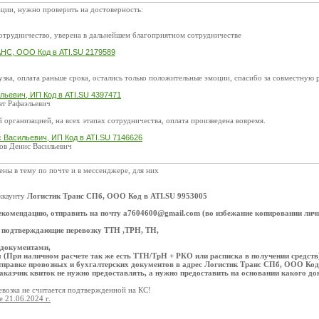
ции, нужно проверить на достоверность:
отрудничество, уверена в дальнейшем благоприятном сотрудничестве
С, ООО Код в ATI.SU 2179589
узка, оплата раньше срока, остались только положительные эмоции, спасибо за совместную 
льевич, ИП Код в ATI.SU 4397471
ат Рафаэльевич
й организацией, на всех этапах сотрудничества, оплата произведена вовремя.
 Васильевич, ИП Код в ATI.SU 7146626
ов Денис Васильевич
ны в тему по почте и в мессенджере, для них
ккаунту
Логистик Транс СПб, ООО Код в ATI.SU 9953005
екомендацию, отправить на почту a7604600@gmail.com (во избежание копировании ли
 подтверждающие перевозку ТТН ,ТРН, ТН,
 документами,
 (При наличном расчете так же есть ТТН/ТрН + РКО или расписка в получении средств
тправке провозных и бухгалтерских документов в адрес Логистик Транс СПб, ООО Код
заказчик квиток не нужно предоставлять, а нужно предоставить на основании какого 
евозка не считается подтвержденной на КС!
 21.06.2024 г.