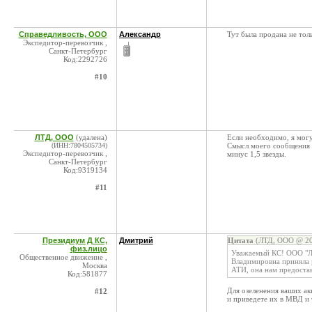
Справедливость, ООО
Александр
Тут была продана не толь
Экспедитор-перевозчик ,
Санкт-Петербург
Код:2292726
#10
ЛТД, ООО
(удалена)
Если необходимо, я мог
(ИНН:7804505734)
Смысл моего сообщения в
Экспедитор-перевозчик ,
минус 1,5 звезды.
Санкт-Петербург
Код:9319134
#11
Президиум Д КС,
Дмитрий
Цитата
(ЛТД, ООО @ 20.
физ.лицо
Уважаемый КС! ООО "Лог
Общественное движение ,
Владимировна приняла р
Москва
АТИ, она нам предостав
Код:581877
Для озеленения ваших ак
#12
и приведете их в МВД и