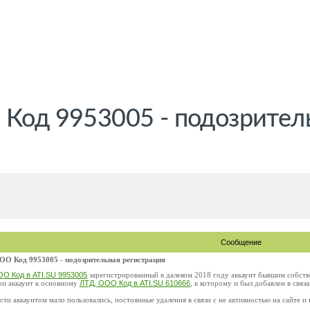
 Код 9953005 - подозрител
Сообщение
ОО Код 9953005 - подозрительная регистрация
ОО Код в ATI.SU 9953005
зарегистрированный в далеком 2018 году аккаунт бывшим собств
оп аккаунт к основному
ЛТД, ООО Код в ATI.SU 610666
, к которому и был добавлен в связ
ти аккаунтом мало пользовались, постоянные удаления в связи с не активностью на сайте и 