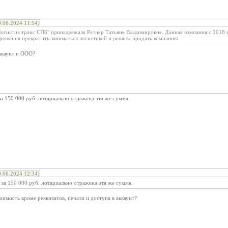
06.2024 11:54)
истик транс СПб" принадлежала Ратнер Татьяне Владимировне. Данная компания с 2018 г. 
решения прекратить заниматься логистикой и решила продать компанию
аккаунт и ООО?
а 150 000 руб. нотариально отражена эта же сумма.
06.2024 12:34)
за 150 000 руб. нотариально отражена эта же сумма.
оимость кроме реквизитов, печати и доступа в аккаунт?