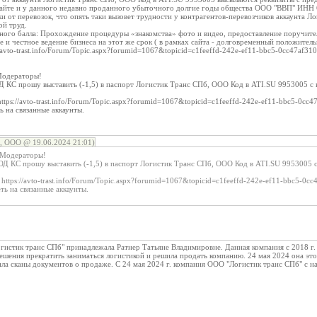
сайте и у данного недавно проданного убыточного долгие годы общества ООО "ВВП" ИНН 
ки от перевозок, что опять таки вызовет трудности у контрагентов-перевозчиков аккаунта 
ой труд.
ного балла: Прохождение процедуры «знакомства» фото и видео, предоставление поручител
ое и честное ведение бизнеса на этот же срок ( в рамках сайта - долговременный положител
//avto-trast.info/Forum/Topic.aspx?forumid=1067&topicid=c1feeffd-242e-ef11-bbc5-0cc47af31
Модераторы!
 КС прошу выставить (-1,5) в паспорт Логистик Транс СПб, ООО Код в ATI.SU 9953005 с 
tps://avto-trast.info/Forum/Topic.aspx?forumid=1067&topicid=c1feeffd-242e-ef11-bbc5-0cc4
 на связанные аккаунты.
, ООО @ 19.06.2024 21:01)
 Модераторы!
Д КС прошу выставить (-1,5) в паспорт Логистик Транс СПб, ООО Код в ATI.SU 9953005 с
ttps://avto-trast.info/Forum/Topic.aspx?forumid=1067&topicid=c1feeffd-242e-ef11-bbc5-0cc
ь на связанные аккаунты.
стик транс СПб" принадлежала Ратнер Татьяне Владимировне. Данная компания с 2018 г. д
шения прекратить заниматься логистикой и решила продать компанию. 24 мая 2024 она это с
ла сканы документов о продаже. С 24 мая 2024 г. компания ООО "Логистик транс СПб" с на