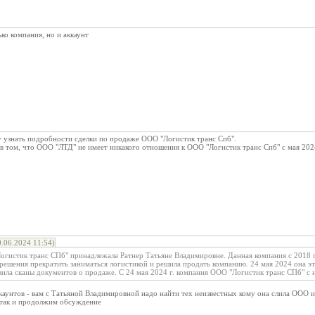
ко компания, но и аккаунт
у узнать подробности сделки по продаже ООО "Логистик транс Спб".
 том, что ООО "ЛТД" не имеет никакого отношения к ООО "Логистик транс Спб" с мая 2024
06.2024 11:54)
истик транс СПб" принадлежала Ратнер Татьяне Владимировне. Данная компания с 2018 г. 
ешения прекратить заниматься логистикой и решила продать компанию. 24 мая 2024 она это 
ила сканы документов о продаже. С 24 мая 2024 г. компания ООО "Логистик транс СПб" с н
каунтов - вам с Татьяной Владимировной надо найти тех неизвестных кому она слила ООО и 
 так и продолжим обсуждение