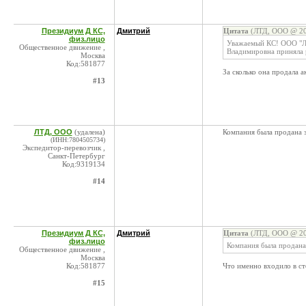
Президиум Д КС,
Дмитрий
Цитата
(ЛТД, ООО @ 20.
физ.лицо
Уважаемый КС! ООО "Лог
Общественное движение ,
Владимировна приняла 
Москва
Код:581877
За сколько она продала 
#13
ЛТД, ООО
(удалена)
Компания была продана з
(ИНН:7804505734)
Экспедитор-перевозчик ,
Санкт-Петербург
Код:9319134
#14
Президиум Д КС,
Дмитрий
Цитата
(ЛТД, ООО @ 20.
физ.лицо
Компания была продана 
Общественное движение ,
Москва
Код:581877
Что именно входило в ст
#15