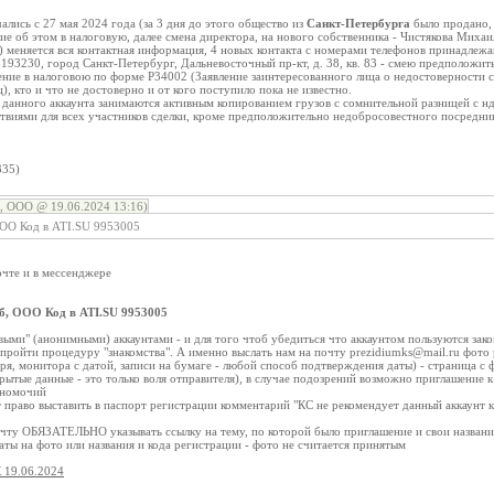
ались с 27 мая 2024 года (за 3 дня до этого общество из
Санкт-Петербурга
было продано, 
ие об этом в налоговую, далее смена директора, на нового собственника - Чистякова Ми
) меняется вся контактная информация, 4 новых контакта с номерами телефонов принадле
 193230, город Санкт-Петербург, Дальневосточный пр-кт, д. 38, кв. 83 - смею предположит
ение в налоговою по форме Р34002 (Заявление заинтересованного лица о недостоверности
, кто и что не достоверно и от кого поступило пока не известно.
 данного аккаунта занимаются активным копированием грузов с сомнительной разницей с ндс 
твиями для всех участников сделки, кроме предположительно недобросовестного посредни
:
335)
, ООО @ 19.06.2024 13:16)
ОО Код в ATI.SU 9953005
очте и в мессенджере
б, ООО Код в ATI.SU 9953005
выми" (анонимными) аккаунтами - и для того чтоб убедиться что аккаунтом пользуются зак
пройти процедуру "знакомства". А именно выслать нам на почту prezidiumks@mail.ru фото
аря, монитора с датой, записи на бумаге - любой способ подтверждения даты) - страница 
рытые данные - это только воля отправителя), в случае подозрений возможно приглашение 
лномочий
т право выставить в паспорт регистрации комментарий "КС не рекомендует данный аккаунт 
чту ОБЯЗАТЕЛЬНО указывать ссылку на тему, по которой было приглашение и свои название
даты на фото или названия и кода регистрации - фото не считается принятым
 19.06.2024