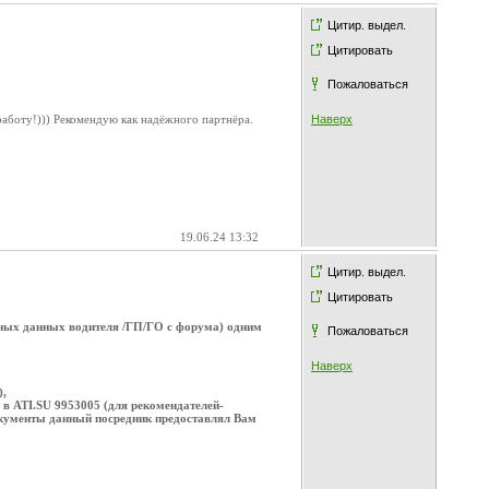
Цитир. выдел.
Цитировать
Пожаловаться
работу!))) Рекомендую как надёжного партнёра.
Наверх
19.06.24 13:32
Цитир. выдел.
Цитировать
чных данных водителя /ГП/ГО с форума) одним
Пожаловаться
Наверх
),
 в ATI.SU 9953005 (для рекомендателей-
документы данный посредник предоставлял Вам