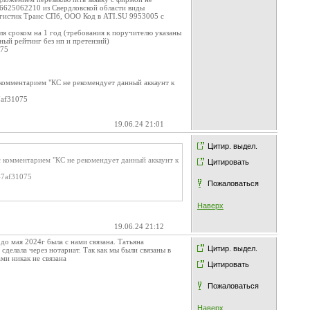
6625062210 из Свердловской области виды
Логистик Транс СПб, ООО Код в ATI.SU 9953005 с
я сроком на 1 год (требования к поручителю указаны
ьный рейтинг без нп и претензий)
075
комментарием "КС не рекомендует данный аккаунт к
7af31075
19.06.24 21:01
Цитир. выдел.
 комментарием "КС не рекомендует данный аккаунт к
Цитировать
47af31075
Пожаловаться
Наверх
19.06.24 21:12
о мая 2024г была с нами связана. Татьяна
Цитир. выдел.
делала через нотариат. Так как мы были связаны в
ми никак не связана
Цитировать
Пожаловаться
Наверх