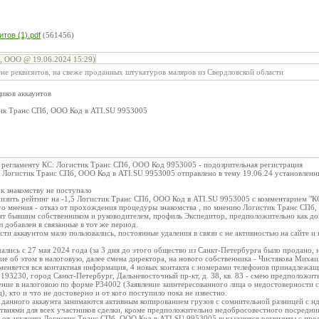
:
тов (1).pdf
(561456)
, ООО @ 19.06.2024 15:29)
не реквизитов, на свеже проданных штукатуров маляров из Свердловской области
иков аккаунтов
стик Транс СПб, ООО Код в ATI.SU 9953005
о регламенту КС: Логистик Транс СПб, ООО Код 9953005 - подозрительная регистрация
у Логистик Транс СПб, ООО Код в ATI.SU 9953005 отправлено в тему 19.06.24 установлен
 к знакомству не поступало
изить рейтинг на -1,5 Логистик Транс СПб, ООО Код в ATI.SU 9953005 с комментарием "КС
го мнения - отказ от прохождения процедуры знакомства , по мнению Логистик Транс СПб
унт бывшим собственником и руководителем, профиль Экспедитор, предположительно как до
л добавлен в связанные в тот же период.
ти аккаунтом мало пользовались, постоянные удаления в связи с не активностью на сайте и 
ались с 27 мая 2024 года (за 3 дня до этого общество из Санкт-Петербурга было продано, н
ие об этом в налоговую, далее смена директора, на нового собственника - Чистякова Ми
 меняется вся контактная информация, 4 новых контакта с номерами телефонов принадлеж
 193230, город Санкт-Петербург, Дальневосточный пр-кт, д. 38, кв. 83 - смею предположит
ение в налоговою по форме Р34002 (Заявление заинтересованного лица о недостоверности
, кто и что не достоверно и от кого поступило пока не известно.
 данного аккаунта занимаются активным копированием грузов с сомнительной разницей с ндс 
твиями для всех участников сделки, кроме предположительно недобросовестного посредник
 от аккаунта Логистик Транс СПб, ООО Код в ATI.SU 9953005 высылаются реквизиты с пре