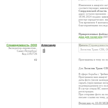
Изменения в аккаунте нач
соответствующее заявлен
Свердловской области.
адрес остался прежним -
18.06.2024 подано заявл
реестре юридических лиц)
Тем временем 4 контакта
благоприятными последс
Прикрепленные файлы
доки для госрег.png
(60
Справедливость, ООО
Александр
Цитата
(Справедливость
Экспедитор-перевозчик ,
Логистик Транс СПб, О
Санкт-Петербург
Код:2292726
Приглашены в тему по п
#2
Для
Логистик Транс СП
В сфере борьбы с "фейко
Приглашаем ваш аккаунт 
даты фото (возле календ
скрыть (присланные неск
подтверждением его по
В случае отказа КС имее
регистрации.
При отправке фото на по
письме ссылки на тему, 
Время вам до 18-00 МСК