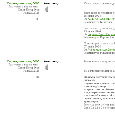
Справедливость, ООО
Александр
Уже даже есть рекоменда
Экспедитор-перевозчик ,
Санкт-Петербург
Код:2292726
Благодарю за приятное с
18 июня 2024
От
АСТ, АВТОСПЕЦТРАН
#3
Рекомендует Кристина
Быстрая погрузка и выгр
13 июня 2024
От
Карпов Ринат Рафаэ
Рекомендует Карпов Рин
Приятно работать с тако
07 июня 2024
От
Рукавишников Денис
Рекомендует Рукавишник
Справедливость, ООО
Александр
Рекомендующие приглаше
Экспедитор-перевозчик ,
Санкт-Петербург
Код:2292726
Вы дали рекомендацию а
Просьба подтвердить р
#4
письмом
- провозные документы
- заявку-договор,
- скрин с почты обмена
- подтверждение оплаты
- почтовый квиток об о
перевозчиков, если вы 
транспорт)
Без этих документов пер
Срок До 12-00 по Москве