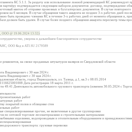
егламента КС 5.1.1. За раздачу или использование ложной рекомендацией КС рекомендует 
ция партнёру подтверждается следующим набором документов: договор, подтверждение о
почтовый квиток об отправке провозных и бухгалтерских документов. В случае повторног
сроком на 6 месяцев. В случае обращения такого аккаунта не позднее 3-х рабочих дней пос
олжно быть проведено членами КС в течение 3-х рабочих дней от момента обращения и, п
балл должен быть удален. В случае более позднего обращения аккаунта пересмотр темы пр
, ООО @ 19.06.2024 13:32)
 сотрудничество, уверена в дальнейшем благоприятном сотрудничестве
НС, ООО Код в ATI.SU 2179589
е реквизитов, на свеже проданных штукатуров маляров из Свердловской области
та Владимирович с 30 мая 2024 г.
кита Владимирович с 30 мая 2024 г.
ловская область, город Первоуральск, ул. Талица, д.1, кв.3 с 08.05.2014
116625001008 Дата регистрации 18 марта 2011 г.
ти 49.41 Деятельность автомобильного грузового транспорта (изменен 30.05.2024 с Торго
ятельности
ктромонтажных работ
катурных работ
тву покрытий полов и облицовке стен
вельных работ
ные специализированные прочие, не включенные в другие группировки
тов по оптовой торговле лесоматериалами и строительными материалами
 скобяными изделиями, водопроводным и отопительным оборудованием и принадлежностям
неспециализированная
езнодорожного транспорта: грузовые перевозки