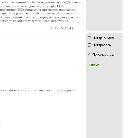
применить понижение балла надежности на -0,5 сроком
бмена подписанными договорами, ТрН/ТТН,
о нарушения КС рекомендует применить понижение
ле принятия решения с требованием о восстановлении
ри предоставлении всех подтверждающих документов и
оисходит на общих условиях переноса темы на
19.06.24 13:43
Цитир. выдел.
Цитировать
Пожаловаться
Наверх
вля оптовая за вознаграждение или на договорной
и