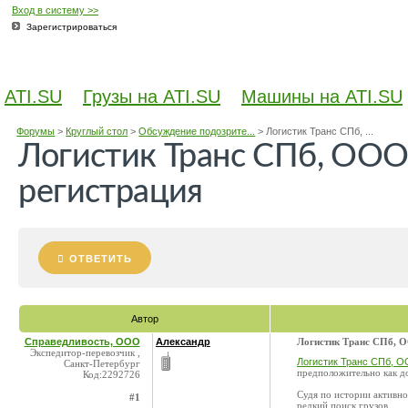
Вход в систему >>
Зарегистрироваться
ATI.SU
Грузы на ATI.SU
Машины на ATI.SU
Форумы
>
Круглый стол
>
Обсуждение подозрите...
>
Логистик Транс СПб, ...
Логистик Транс СПб, ООО
регистрация
ОТВЕТИТЬ
Автор
Справедливость, ООО
Александр
Логистик Транс СПб, О
Экспедитор-перевозчик ,
Логистик Транс СПб, О
Санкт-Петербург
предположительно как д
Код:2292726
Судя по истории активнос
#1
редкий поиск грузов.