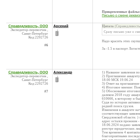
Прикрепленные файлы
Письмо о смене реквизи
Справедливость, ООО
Арсений
Цитата
(Справедливость
Экспедитор-перевозчик ,
Сразу письмо уже о сме
Санкт-Петербург
Код:2292726
Надо красить этих скупщ
#6
За -1.5 в паспорт Логи
Справедливость, ООО
Александр
1) Название заявления п
Экспедитор-перевозчик ,
2) Приглашение аккаунт
Санкт-Петербург
18.00 МСК 19.06.24
Код:2292726
3) Ответ на приглашение
4) Итоговое мнение: Пон
5) Обоснование итогово
#7
далеком 2018 году акка
610666, к которому и бы
Судя по истории активнос
редкий поиск грузов.
Изменения в аккаунте нач
соответствующее заявлен
Свердловской области. )
адрес остался прежним -
18.06.2024 подано заявл
реестре юридических лиц)
Тем временем 4 контакта
благоприятными последс
что для приема платежей