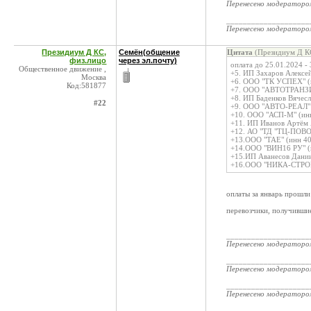
Перенесено модератор
____________________
Перенесено модератор
Президиум Д КС,
Семён(общение
Цитата
(Президиум Д КС
физ.лицо
через эл.почту)
оплата до 25.01.2024 -
Общественное движение ,
+5. ИП Захаров Алексе
Москва
+6. ООО "ТК УСПЕХ" (
Код:581877
+7. ООО "АВТОТРАНЗИ
+8. ИП Баденков Вячес
#22
+9. ООО "АВТО-РЕАЛ" (
+10. ООО "АСП-М" (инн
+11. ИП Иванов Артём 
+12. АО "ТД "ТЦ-ПОВО
+13.ООО "ТАЕ" (инн 40
+14.ООО "ВИН16 РУ" (и
+15.ИП Аванесов Дании
+16.ООО "НИКА-СТРОЙС
оплаты за январь прош
перевозчики, получившие
____________________
Перенесено модератор
____________________
Перенесено модератор
____________________
Перенесено модератор
____________________