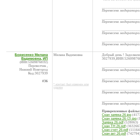
____________________
Перенесено модератор
____________________
Перенесено модератор
____________________
Перенесено модератор
____________________
Перенесено модератор
Борисенко Милана
Милана Вадимовна
Добрый день ! Задолжен
Вадимовна, ИП
3027939,ИНН:5260987681
(ИНН:526098768192)
Перевозчик ,
____________________
Нижний Новгород
Перенесено модератор
Код:3027939
____________________
#36
Перенесено модератор
* контакт был изменен или
удален
____________________
Перенесено модератор
____________________
Перенесено модератор
Прикрепленные файлы
Скан заявка 26.jpg
(417
Скан заявка 26 (2).jpg
(
Заявка 26.pdf
(528063)
Скан ТН 26.pdf
(363266
Скан счет 26.pdf
(11164
Скан акт 26.pdf
(742794