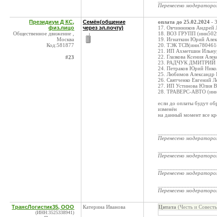
Перенесено модератор
Президиум Д КС,
Семён(общение
оплата до 25.02.2024
- 
физ.лицо
через эл.почту)
17. Овчинников Андрей 
Общественное движение ,
18. ВОЗ ГРУПП (инн502
Москва
19. Игнаткин Юрий Алек
Код:581877
20. ТЭК ТСВ(инн780461
21. ИП Ахметшин Ильну
22. Глазкова Ксения Ал
#23
23. РАДЧУК ДМИТРИЙ 
24. Петраков Юрий Нико
25. Любимов Александр
26. Святченко Евгений 
27. ИП Устинова Юлия 
28. ТРАВЕРС-АВТО (инн
если до оплаты будут об
изменён
на данный момент все кр
____________________
Перенесено модератор
____________________
Перенесено модератор
____________________
Перенесено модератор
____________________
Перенесено модератор
ТрансЛогистик35, ООО
Катерина Иванова
Цитата
(Честь и Совест
(ИНН:3525338941)