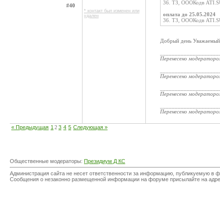
36. ТЗ, ОООКодв ATI.S
#40
* контакт был изменен или
оплата до 25.05.2024
удален
36. ТЗ, ОООКодв ATI.S
Добрый день Уважаемый 
____________________
Перенесено модератор
____________________
Перенесено модератор
____________________
Перенесено модератор
____________________
Перенесено модератор
« Предыдущая
1
2
3
4
5
Следующая »
Общественные модераторы:
Президиум Д КС
Администрация сайта не несет ответственности за информацию, публикуемую в ф
Сообщения о незаконно размещенной информации на форуме присылайте на адр