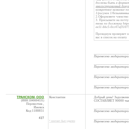
должны быть в форма
многостраничный доку
конкретное название п
1/рисунок 1/безымяннный
2.Оформляете членство
3. Присылаете на почт
тема по должнику https
ee11-bbc5-0cc47af3107
Президиум проверяет оф
вас в список на оплату
____________________
Перенесено модератор
____________________
Перенесено модератор
____________________
Перенесено модератор
____________________
Перенесено модератор
ТРАНСКОМ, ООО
Константин
Добрый день! Задолжен
(ИНН:1840004531)
СОСТАВЛЯЕТ 90000 тыс
Перевозчик ,
Ижевск
____________________
Код:1188851
Перенесено модератор
#27
____________________
* контакт был удален
Перенесено модератор
____________________