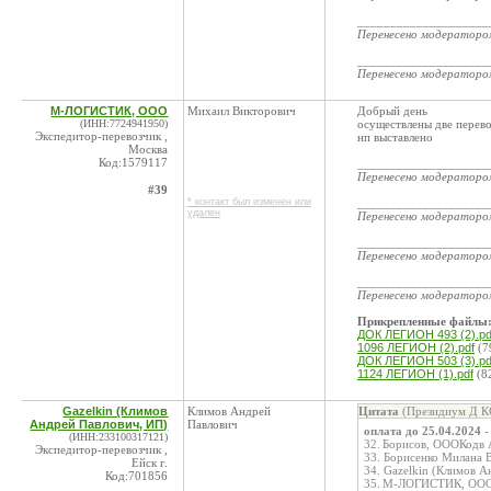
____________________
Перенесено модератор
____________________
Перенесено модератор
М-ЛОГИСТИК, ООО
Михаил Викторович
Добрый день
(ИНН:7724941950)
осуществлены две перево
Экспедитор-перевозчик ,
нп выставлено
Москва
Код:1579117
____________________
Перенесено модератор
#39
* контакт был изменен или
____________________
удален
Перенесено модератор
____________________
Перенесено модератор
____________________
Перенесено модератор
Прикрепленные файлы
ДОК ЛЕГИОН 493 (2).pd
1096 ЛЕГИОН (2).pdf
(7
ДОК ЛЕГИОН 503 (3).pd
1124 ЛЕГИОН (1).pdf
(8
Gazelkin (Климов
Климов Андрей
Цитата
(Президиум Д КС
Андрей Павлович, ИП)
Павлович
оплата до 25.04.2024
-
(ИНН:233100317121)
32. Борисов, ОООКодв 
Экспедитор-перевозчик ,
33. Борисенко Милана 
Ейск г.
34. Gazelkin (Климов 
Код:701856
35. М-ЛОГИСТИК, ООО