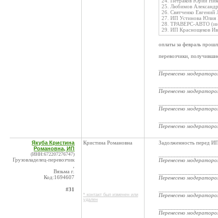
24. Петраков Юрий Ни
25. Любимов Александ
26. Святченко Евгений
27. ИП Устинова Юлия
28. ТРАВЕРС-АВТО (ин
29. ИП Краснощеков И
оплаты за февраль про
перевозчики, получившие
____________________
Перенесено модератор
____________________
Перенесено модератор
____________________
Перенесено модератор
____________________
Перенесено модератор
Якуба Кристина
Кристина Романовна
Задолженность перед ИП
Романовна, ИП
(ИНН:672207276747)
____________________
Грузовладелец-перевозчик
Перенесено модератор
,
Вязьма г.
____________________
Код:1694607
Перенесено модератор
#31
____________________
* контакт был изменен или
Перенесено модератор
удален
____________________
Перенесено модератор