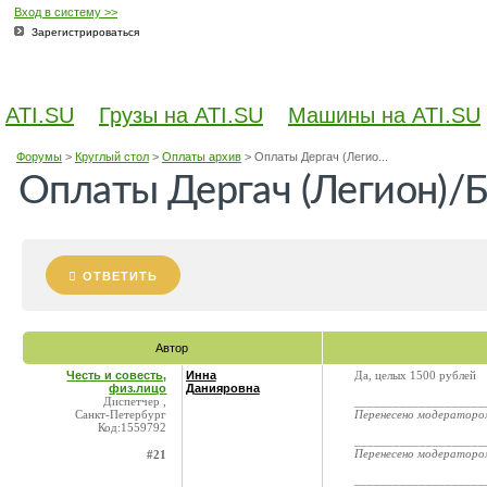
Вход в систему >>
Зарегистрироваться
ATI.SU
Грузы на ATI.SU
Машины на ATI.SU
Форумы
>
Круглый стол
>
Оплаты архив
>
Оплаты Дергач (Легио...
Оплаты Дергач (Легион)
ОТВЕТИТЬ
Автор
Честь и совесть,
Инна
Да, целых 1500 рублей
физ.лицо
Данияровна
Диспетчер ,
____________________
Санкт-Петербург
Перенесено модератор
Код:1559792
____________________
Перенесено модератор
#21
____________________