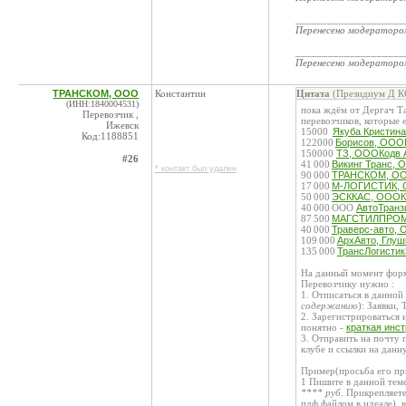
____________________
Перенесено модератор
____________________
Перенесено модератор
ТРАНСКОМ, ООО
Константин
Цитата
(Президиум Д КС
(ИНН:1840004531)
пока ждём от Дергач Т
Перевозчик ,
перевозчиков, которые 
Ижевск
15000
Якуба Кристина
Код:1188851
122000
Борисов, ОООК
150000
ТЗ, ОООКодв 
#26
41 000
Викинг Транс, 
* контакт был удален
90 000
ТРАНСКОМ, ООО
17 000
М-ЛОГИСТИК, О
50 000
ЭСККАС, ОООКо
40 000 ООО
АвтоТранз
87 500
МАГСТИЛПРОМ,
40 000
Траверс-авто, 
109 000
АрхАвто, Глуш
135 000
ТрансЛогисти
На данный момент форм
Перевозчику нужно :
1. Отписаться в данно
содержанию
): Заявки,
2. Зарегистрироваться 
понятно -
краткая инс
3. Отправить на почту 
клубе и ссылки на данн
Пример(просьба его пр
1 Пишите в данной тем
**** руб
. Прикрепляет
пдф файлом в идеале), 