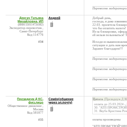
____________________
Перенесено модератор
Дергач Татьяна
Андрей
Добрый день,
Михайловна, ИП
господа, я дико извиняюс
(ИНН:550114720382)
22.03. прилетела блокир
Экспедитор-перевозчик ,
что бы оплатить налоги!
Санкт-Петербург
Из-за блокировки, оферд
Код:114776
ей нельзя пользоваться! 
#34
Исходя из вышеизложенн
ситуации и дать нам вре
Заранее благодарен!!!
____________________
Перенесено модератор
____________________
Перенесено модератор
____________________
Перенесено модератор
____________________
Перенесено модератор
Президиум Д КС,
Семён(общение
Цитата
(Президиум Д КС
физ.лицо
через эл.почту)
оплата до 25.03.2024 -
Общественное движение ,
30. "АТП ПРОМСТРОЙ"
Москва
31. Якуба Кристина Ро
Код:581877
оплаты произведены
#35
"АТП ПРОМСТРОЙ"(ИНН 5