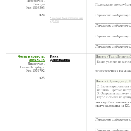
Перевозчик ,
Вологда
Подскажите, пожалуйста,
Код:1503203
____________________
#24
Перенесено модератор
* контакт был изменен или
удален
____________________
Перенесено модератор
____________________
Перенесено модератор
____________________
Перенесено модератор
Честь и совесть,
Инна
Цитата
(ТрансЛогистик3
физ.лицо
Данияровна
Какие условия не выпо
Диспетчер ,
Санкт-Петербург
Код:1559792
от перевозчиков все лиш
#25
Цитата
(Президиум Д КС
2. Зарегистрироваться н
понятно - краткая инст
3. Отправить на почту 
клубе и ссылки на данн
это надо было оплатить 
статус халявщика на КС, 
____________________
Перенесено модератор
____________________
Перенесено модератор