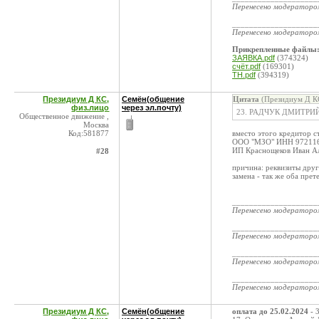
Перенесено модератор
____________________
Перенесено модератор
Прикрепленные файлы
ЗАЯВКА.pdf
(374324)
счёт.pdf
(169301)
ТН.pdf
(394319)
Президиум Д КС,
Семён(общение
Цитата
(Президиум Д КС
физ.лицо
через эл.почту)
23. РАДЧУК ДМИТРИЙ
Общественное движение ,
Москва
Код:581877
вместо этого кредитор с
ООО "МЗО" ИНН 972116
ИП Краснощеков Иван А
#28
причина: реквизиты друг
замена - так же оба прет
____________________
Перенесено модератор
____________________
Перенесено модератор
____________________
Перенесено модератор
____________________
Перенесено модератор
Президиум Д КС,
Семён(общение
оплата до 25.02.2024
- 