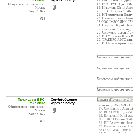
физ.лицо
через эл.почту)
17. Овчинников Андрей 
Общественное движение ,
18. ВОЗ ГРУПП (инн502
Москва
19. Игнаткин Юрий Алек
Код:581877
20. ТЭК ТСВ(инн780461
21. ИП Ахметшин Ильну
22. Глазкова Ксения Ал
#29
23.ООО "МЗО" ИНН 972
24. Петраков Юрий Нико
25. Любимов Александр
26. Святченко Евгений 
27. ИП Устинова Юлия 
28. ТРАВЕРС-АВТО (инн
29. ИП Краснощеков Ив
____________________
Перенесено модератор
____________________
Перенесено модератор
____________________
Перенесено модератор
____________________
Перенесено модератор
Президиум Д КС,
Семён(общение
Цитата
(Президиум Д КС
физ.лицо
через эл.почту)
оплата до 25.02.2024
-
Общественное движение ,
17. Овчинников Андрей
Москва
18. ВОЗ ГРУПП (инн50
Код:581877
19. Игнаткин Юрий Але
20. ТЭК ТСВ(инн78046
#30
21. ИП Ахметшин Ильн
22. Глазкова Ксения А
23.ООО "МЗО" ИНН 97