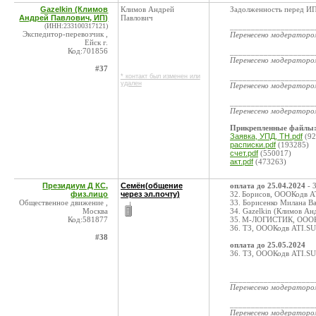
Gazelkin (Климов
Климов Андрей
Задолженность перед ИП
Андрей Павлович, ИП)
Павлович
(ИНН:233100317121)
____________________
Экспедитор-перевозчик ,
Перенесено модератор
Ейск г.
Код:701856
____________________
Перенесено модератор
#37
* контакт был изменен или
____________________
удален
Перенесено модератор
____________________
Перенесено модератор
Прикрепленные файлы
Заявка, УПД, ТН.pdf
(92
расписки.pdf
(193285)
счет.pdf
(550017)
акт.pdf
(473263)
Президиум Д КС,
Семён(общение
оплата до 25.04.2024
- 
физ.лицо
через эл.почту)
32. Борисов, ОООКодв A
Общественное движение ,
33. Борисенко Милана В
Москва
34. Gazelkin (Климов А
Код:581877
35. М-ЛОГИСТИК, ОООК
36. ТЗ, ОООКодв ATI.SU
#38
оплата до 25.05.2024
36. ТЗ, ОООКодв ATI.SU
____________________
Перенесено модератор
____________________
Перенесено модератор