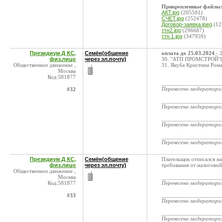
Прикрепленные файлы
АКТ.jpg
(205501)
СЧЕТ.jpg
(252478)
Договор-заявка.jpeg
(12
ттн2.jpg
(296687)
ттн 1.jpg
(347959)
Президиум Д КС,
Семён(общение
оплата до 25.03.2024
- 
физ.лицо
через эл.почту)
30. "АТП ПРОМСТРОЙ"(
Общественное движение ,
31. Якуба Кристина Ром
Москва
Код:581877
____________________
Перенесено модератор
#32
____________________
Перенесено модератор
____________________
Перенесено модератор
____________________
Перенесено модератор
Президиум Д КС,
Семён(общение
Плательщик отписался на
физ.лицо
через эл.почту)
требования от налоговой
Общественное движение ,
Москва
____________________
Код:581877
Перенесено модератор
____________________
#33
Перенесено модератор
____________________
Перенесено модератор