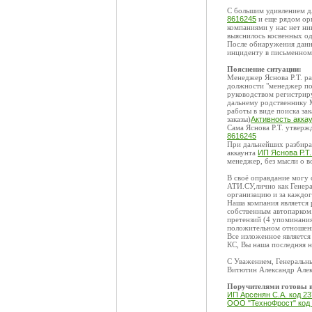
С большим удивлением дл
8616245
и еще рядом орг
компаниями у нас нет ни
выяснилось косвенных од
После обнаружения данно
инциденту в письменном 
Пояснение ситуации:
Менеджер Яснова Р.Т. ра
должности "менеджер по р
руководством регистриру
дальнему родственнику 
работы в виде поиска зак
заказы)
Активность акка
Сама Яснова Р.Т. утвержд
8616245
При дальнейших разбират
аккаунта
ИП Яснова Р.Т.
менеджер, без мысли о 
В своё оправдание могу 
АТИ.СУ,лично как Генера
организацию и за каждог
Наша компания является
собственным автопарком
претензий (4 упоминания
положительном отношени
Все изложенное являетс
КС, Вы наша последняя н
С Уважением, Генеральн
Витютин Александр Але
Поручителями готовы 
ИП Арсенян С.А. код 2
ООО "ТехноФрост" код