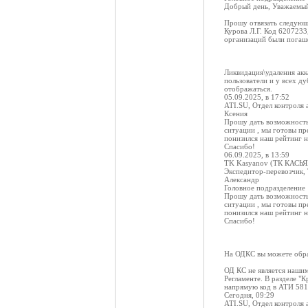
Добрый день, Уважаемы
Прошу отвязать следующ
Курова Л.Г. Код 6207233
организаций были погаш
Ликвидация\удаления акк
пользователи и у всех ду
отображаться.
05.09.2025, в 17:52
ATI.SU, Отдел контроля 
Ксения
Прошу дать возможность
ситуации , мы готовы пр
понизился наш рейтинг 
Спасибо!
06.09.2025, в 13:59
TK Kasyanov (ТК КАСЬ
Экспедитор-перевозчик,
Александр
Головное подразделение
Прошу дать возможность
ситуации , мы готовы пр
понизился наш рейтинг 
Спасибо!
На ОДКС вы можете обра
ОД КС не является нашим
Регламенте. В разделе "
напрямую код в АТИ 5818
Сегодня, 09:29
ATI.SU, Отдел контроля 