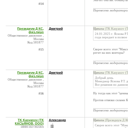
Значит она вас обманула
#14
____________________
Перенесено модератор
Президиум Д КС,
Дмитрий
Цитата
(TK Kasyanov (
физ.лицо
24.01.2025 г. Яснова Р
Общественное движение ,
года передает в полно
Москва
Код:581877
Скорее всего этот "Макс
#15
регит на них конторы?
____________________
Перенесено модератор
Президиум Д КС,
Дмитрий
Цитата
(TK Kasyanov (
физ.лицо
Добрый день.
Общественное движение ,
Менеджер Яснова Р.Т. р
Москва
Все решения по данном
Код:581877
Ну тогда как этот "ценны
#16
Против отвязки силами К
____________________
Перенесено модератор
TK Kasyanov (ТК
Александр
Цитата
(Президиум Д КС
КАСЬЯНОВ, ООО)
Скорее всего этот "Мак
(ИНН:5027302583)