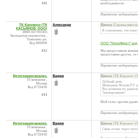
#11
необходимости.
____________________
Перенесено модератор
TK Kasyanov (ТК
Александр
Цитата
(Справедливость
КАСЬЯНОВ, ООО)
К сожалению, эти поруч
(ИНН:5027302583)
Экспедитор-перевозчик ,
Томилино рп.
Код:800000
ООО "ТехноФрост" код
#12
Мы предоставили компан
предоставим других, то 
____________________
Перенесено модератор
Интеграция+анализ.
Вадим
Цитата
(TK Kasyanov (
IT-компания ,
Добрый день.
Москва
Менеджер Яснова Р.Т. р
Код:6726430
Все решения по данном
"клонировании".
#13
Мой голос против удален
____________________
Перенесено модератор
Интеграция+анализ.
Вадим
Цитата
(TK Kasyanov (
IT-компания ,
Связь точно через этог
Москва
Код:6726430