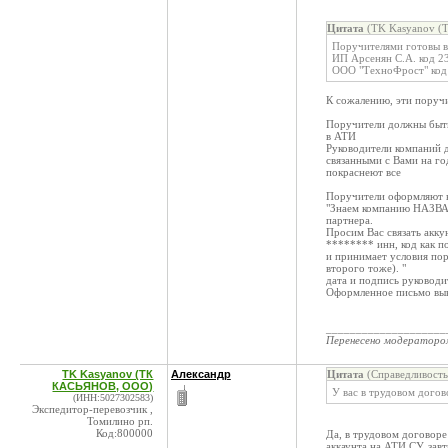
Цитата
(TK Kasyanov (
Поручителями готовы в
ИП Арсенян С.А. код 2
ООО "ТехноФрост" код
К сожалению, эти поручи
Поручители должны быть
в АТИ
Руководители компаний д
связанными с Вами на го
покраснеют все
Поручители оформляют 
"Знаем компанию НАЗВА
партнера.
Просим Вас связать ак
******** инн, код как п
и принимает условия пор
второго тоже). "
дата и подпись руководи
Оформленное письмо выкл
____________________
Перенесено модератор
TK Kasyanov (ТК
Александр
Цитата
(Справедливость
КАСЬЯНОВ, ООО)
У вас в трудовом догов
(ИНН:5027302583)
Экспедитор-перевозчик ,
Томилино рп.
Код:800000
Да, в трудовом договоре
аккаунта на АТИ.СУ, зав