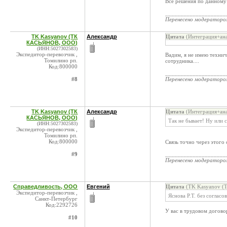
Все решения по данному 
____________________
Перенесено модератор
TK Kasyanov (ТК
Александр
Цитата
(Интеграция+ана
КАСЬЯНОВ, ООО)
(ИНН:5027302583)
Экспедитор-перевозчик ,
Вадим, я не имею технич
Томилино рп.
сотрудника....
Код:800000
____________________
#8
Перенесено модератор
TK Kasyanov (ТК
Александр
Цитата
(Интеграция+ана
КАСЬЯНОВ, ООО)
Так не бывает! Ну или с
(ИНН:5027302583)
Экспедитор-перевозчик ,
Томилино рп.
Код:800000
Связь точно через этого
#9
____________________
Перенесено модератор
Справедливость, ООО
Евгений
Цитата
(TK Kasyanov (
Экспедитор-перевозчик ,
Яснова Р.Т. без соглас
Санкт-Петербург
Код:2292726
У вас в трудовом догово
#10