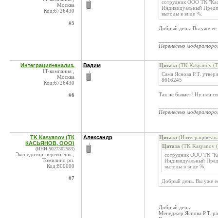
сотрудник ООО ТК "Кась
Москва
Индивидуальный Предпр
Код:6726430
выгоды в виде %.
#5
Добрый день. Вы уже ее 
____________________
Перенесено модератор
Интеграция+анализ.
Вадим
Цитата
(TK Kasyanov (
IT-компания ,
Сама Яснова Р.Т. утверж
Москва
8616245
Код:6726430
Так не бывает! Ну или свя
#6
____________________
Перенесено модератор
TK Kasyanov (ТК
Александр
Цитата
(Интеграция+ана
КАСЬЯНОВ, ООО)
Цитата
(TK Kasyanov 
(ИНН:5027302583)
Экспедитор-перевозчик ,
сотрудник ООО ТК "Кас
Томилино рп.
Индивидуальный Предп
Код:800000
выгоды в виде %.
#7
Добрый день. Вы уже ее
Добрый день.
Менеджер Яснова Р.Т. ра