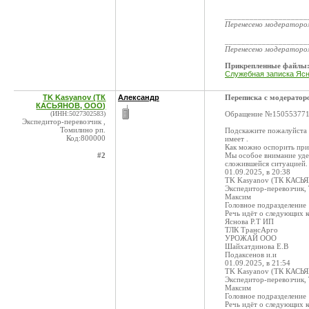
____________________
Перенесено модератор
____________________
Перенесено модератор
Прикрепленные файлы
Служебная записка Ясно
TK Kasyanov (ТК
Александр
Переписка с модератор
КАСЬЯНОВ, ООО)
(ИНН:5027302583)
Обращение №15055377
Экспедитор-перевозчик ,
Томилино рп.
Подскажите пожалуйста ,
Код:800000
имеет .
Как можно оспорить при
#2
Мы особое внимание уде
сложившейся ситуацией.
01.09.2025, в 20:38
TK Kasyanov (ТК КАСЬ
Экспедитор-перевозчик,
Максим
Головное подразделение
Речь идёт о следующих к
Яснова Р.Т ИП
ТЛК ТрансАрго
УРОЖАЙ ООО
Шайхатдинова Е.В
Подаксенов и.и
01.09.2025, в 21:54
TK Kasyanov (ТК КАСЬ
Экспедитор-перевозчик,
Максим
Головное подразделение
Речь идёт о следующих к