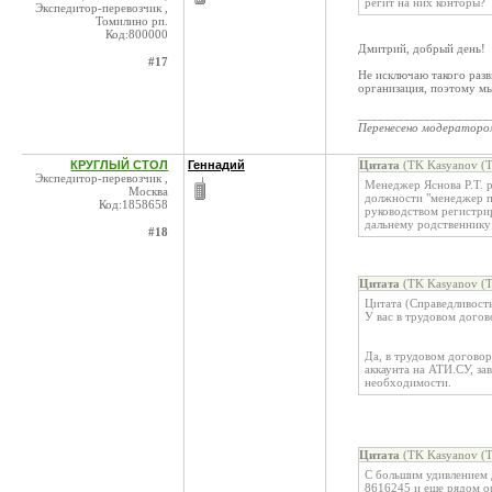
регит на них конторы?
Экспедитор-перевозчик ,
Томилино рп.
Код:800000
Дмитрий, добрый день!
#17
Не исключаю такого разв
организация, поэтому м
____________________
Перенесено модератор
КРУГЛЫЙ СТОЛ
Геннадий
Цитата
(TK Kasyanov (
Экспедитор-перевозчик ,
Менеджер Яснова Р.Т. р
Москва
должности "менеджер по 
Код:1858658
руководством регистрир
дальнему родственнику
#18
Цитата
(TK Kasyanov (
Цитата (Справедливост
У вас в трудовом догов
Да, в трудовом договор
аккаунта на АТИ.СУ, за
необходимости.
Цитата
(TK Kasyanov (
С большим удивлением д
8616245 и еще рядом о