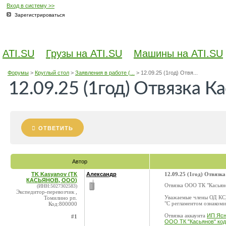
Вход в систему >>
Зарегистрироваться
ATI.SU
Грузы на ATI.SU
Машины на ATI.SU
Форумы
>
Круглый стол
>
Заявления в работе (...
>
12.09.25 (1год) Отвя...
12.09.25 (1год) Отвязка К
ОТВЕТИТЬ
Автор
TK Kasyanov (ТК
Александр
12.09.25 (1год) Отвязк
КАСЬЯНОВ, ООО)
Отвязка ООО ТК "Касьян
(ИНН:5027302583)
Экспедитор-перевозчик ,
Уважаемые члены ОД КС,
Томилино рп.
"С регламентом ознакоми
Код:800000
Отвязка аккаунта
ИП Ясн
#1
ООО ТК "Касьянов" код