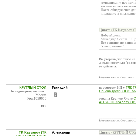
компаниями у нас нет 
как выяснилось косвенны
После обнаружения данн
инциденту в письменно
Цитата
(TK Kasyanov (
Добрый день.
Менеджер Яснова Р.Т. р
Все решения по данном
"клонировании".
Вы уверены,что такое не
,а если известным (родст
ее действия.
____________________
Перенесено модератор
КРУГЛЫЙ СТОЛ
Геннадий
просмотрел НП у
ТЛК Т
Экспедитор-перевозчик ,
Основа-групп, ООО Код
Москва
Код:1858658
тема на Круглом Столе
О
ATI.SU 110724 связные 
#19
____________________
Перенесено модератор
TK Kasyanov (ТК
Александр
Цитата
(КРУГЛЫЙ СТОЛ 