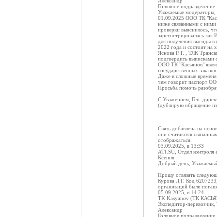
Александр
Головное подразделение
Уважаемые модераторы, 
01.09.2025 ООО ТК "Кась
ниже связанными с ними
проверки выяснилось, чт
зарегистрировалась как
для получения выгоды в 
2022 года и состоит на 
Яснова Р.Т. , ТЛК Тран
подтвердить выписками 
ООО ТК "Касьянов" явля
государственных заказов
Даже в сложные временя 
чем говорит паспорт ОО
Просьба помочь разобра
С Уважением, Ген. дире
(дублирую обращение из 
Связь добавлена на основ
они считаются связанным
отображаться.
03.09.2025, в 13:33
ATI.SU, Отдел контроля 
Ксения
Добрый день, Уважаемы
Прошу отвязать следующ
Курова Л.Г. Код 6207233
организаций были погаш
05.09.2025, в 14:24
TK Kasyanov (ТК КАСЬ
Экспедитор-перевозчик,
Александр
Головное подразделение