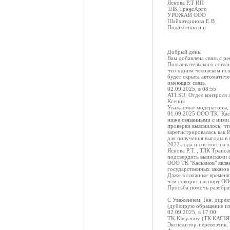
Яснова Р.Т ИП
ТЛК ТрансАрго
УРОЖАЙ ООО
Шайхатдинова Е.В
Подаксенов и.и
Добрый день.
Вам добавлена связь с р
Пользовательского согла
что одним человеком исп
будет скрыта автоматиче
имеющих связь.
02.09.2025, в 08:55
ATI.SU, Отдел контроля 
Ксения
Уважаемые модераторы, 
01.09.2025 ООО ТК "Кась
ниже связанными с ними
проверки выяснилось, чт
зарегистрировалась как
для получения выгоды в 
2022 года и состоит на 
Яснова Р.Т. , ТЛК Тран
подтвердить выписками 
ООО ТК "Касьянов" явля
государственных заказов
Даже в сложные временя 
чем говорит паспорт ОО
Просьба помочь разобра
С Уважением, Ген. дире
(дублирую обращение из 
02.09.2025, в 17:00
TK Kasyanov (ТК КАСЬ
Экспедитор-перевозчик,