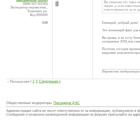
КАСЬЯНОВ, ООО)
Вы уверены,что такое 
(ИНН:5027302583)
людям ,а если известным
Экспедитор-перевозчик ,
ответственность за ее д
Томилино рп.
Код:800000
#20
Геннадий, добрый день!
Это вопиющий факт для н
Вы правы, я не хочу быт
соглашение АТИ,тем самы
Поэтому сегодня принима
кадровые документы пре
____________________
Перенесено модератор
« Предыдущая
1
2
3
Следующая »
Общественные модераторы:
Президиум Д КС
Администрация сайта не несет ответственности за информацию, публикуемую в ф
Сообщения о незаконно размещенной информации на форуме присылайте на адр