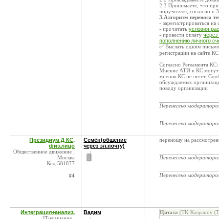
2.3 Принимаете, что пр
поручителя, согласно п 
3.Алгоритм переноса т
- зарегистрироваться на
- прочитать
условия ра
- провести оплату
через
пополнению личного сч
✅ Выслать одним письмом
регистрации на сайте КС
Согласно Регламента КС
Мнение АТИ и КС могут 
мнения КС не несёт. Со
обсуждаемых организаций
поводу организации
____________________
Перенесено модератор
____________________
Перенесено модератор
Президиум Д КС,
Семён(общение
переношу на рассмотрен
физ.лицо
через эл.почту)
Общественное движение ,
____________________
Москва
Перенесено модератор
Код:581877
____________________
Перенесено модератор
#4
Интеграция+анализ.
Вадим
Цитата
(TK Kasyanov (
IT-компания ,