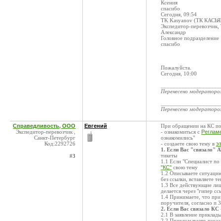
Ксения
спасибо
Сегодня, 09:54
TK Kasyanov (ТК КАСЬ
Экспедитор-перевозчик,
Александр
Головное подразделение
спасибо
Пожалуйста.
Сегодня, 10:00
____________________
Перенесено модератор
____________________
Перенесено модератор
Справедливость, ООО
Евгений
При обращении на КС по
Экспедитор-перевозчик ,
- ознакомиться с
Реглам
Санкт-Петербург
ознакомились"
Код:2292726
- создаете свою тему в
э
1. Если Вас "связало" 
тикеты
#3
1.1 Если "Специалист по 
"КС"
свою тему
1.2 Описываете ситуацию
без ссылки, вставляете т
1.3 Все действующие лиц
делается через "гипер сс
1.4 Принимаете, что пр
поручителя, согласно п 
2. Если Вас связало КС
2.1 В заявление приклад
2.2 Прикладываете дока