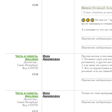
#149
Цитата
(Полярный Экспр
Только сбербанк должен
Он вам их " п
вы не замешаны в отмыв
А учитывая то что все оп
____________________
Перенесено модератор
____________________
Перенесено модератор
Честь и совесть,
Инна
Против начала голосован
физ.лицо
Данияровна
1. Регамент один для вс
Диспетчер ,
регламента, а другие нет.
Санкт-Петербург
2 я не вижу ни одного п
Код:1559792
3. Кто из перевозчиков 
регамент есть на главной
#150
____________________
Перенесено модератор
Честь и совесть,
Инна
Теперь по теме:прекраща
физ.лицо
Данияровна
Диспетчер ,
____________________
Санкт-Петербург
Перенесено модератор
Код:1559792
#151