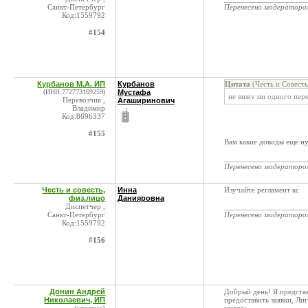
Санкт-Петербург
Перенесено модератор
Код:1559792
#154
Курбанов М.А. ИП
Курбанов
Цитата
(Честь и Совест
(ИНН:772773169259)
Мустафа
не вижу ни одного пере
Перевозчик ,
Агаширинович
Владимир
Код:8696337
#155
Вам какие доводы еще ну
____________________
Перенесено модератор
Честь и совесть,
Инна
Изучайте регламент кс
физ.лицо
Данияровна
Диспетчер ,
____________________
Санкт-Петербург
Перенесено модератор
Код:1559792
#156
Донин Андрей
Добрый день! Я предста
Николаевич, ИП
предоставить заявки, Ли