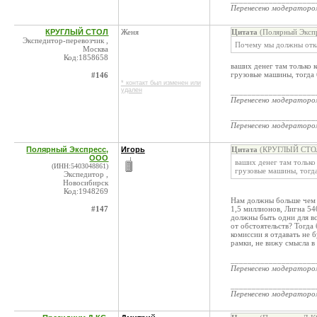
Перенесено модератор
КРУГЛЫЙ СТОЛ
Женя
Цитата
(Полярный Экспр
Экспедитор-перевозчик ,
Почему мы должны отка
Москва
Код:1858658
ваших денег там только к
грузовые машины, тогда 
#146
* контакт был изменен или
удален
____________________
Перенесено модератор
____________________
Перенесено модератор
Полярный Экспресс,
Игорь
Цитата
(КРУГЛЫЙ СТОЛ 
ООО
ваших денег там только 
(ИНН:5403048861)
грузовые машины, тогд
Экспедитор ,
Новосибирск
Код:1948269
Нам должны больше чем 
#147
1,5 миллионов, Лигна 54
должны быть одни для все
от обстоятельств? Тогда 
комиссии я отдавать не б
рамки, не вижу смысла в
____________________
Перенесено модератор
____________________
Перенесено модератор