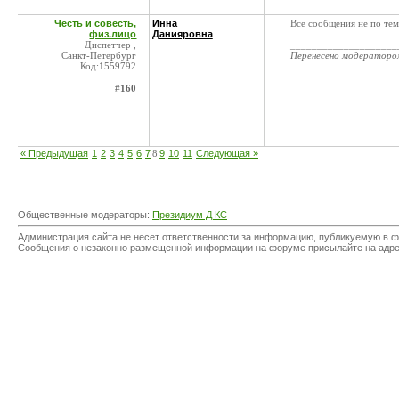
Честь и совесть,
Инна
Все сообщения не по тем
физ.лицо
Данияровна
Диспетчер ,
____________________
Санкт-Петербург
Перенесено модератор
Код:1559792
#160
« Предыдущая
1
2
3
4
5
6
7
8
9
10
11
Следующая »
Общественные модераторы:
Президиум Д КС
Администрация сайта не несет ответственности за информацию, публикуемую в ф
Сообщения о незаконно размещенной информации на форуме присылайте на адр