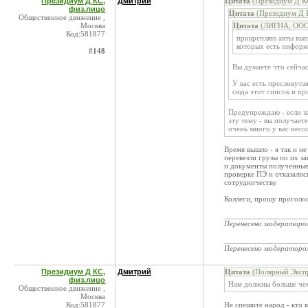
Президиум Д КС,
Дмитрий
Цитата
(Президиум Д КС
физ.лицо
Цитата
(Президиум Д К
Общественное движение ,
Москва
Цитата
(ЛИГНА, ООО 
Код:581877
прикрепляю акты вып
которых есть информа
#148
Вы думаете что сейчас
У вас есть пресловута
сюда этот список и пр
Предупреждаю - если за
эту тему - вы получаете
очень много у вас несо
Время вышло - я так и н
перевезли грузы по их з
и документы полученные 
проверке ПЭ и отказалис
сотрудничеству
Коллеги, прошу проголос
____________________
Перенесено модератор
____________________
Перенесено модератор
Президиум Д КС,
Дмитрий
Цитата
(Полярный Экспр
физ.лицо
Нам должны больше че
Общественное движение ,
Москва
Код:581877
Не спешите народ - кто в