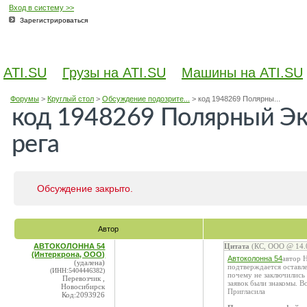
Вход в систему >>
Зарегистрироваться
ATI.SU
Грузы на ATI.SU
Машины на ATI.SU
Форумы
>
Круглый стол
>
Обсуждение подозрите...
>
код 1948269 Полярны...
код 1948269 Полярный Эк
рега
Обсуждение закрыто.
Автор
АВТОКОЛОННА 54
Цитата
(КС, ООО @ 14.0
(Интеркрона, ООО)
Автоколонна 54
автор 
(удалена)
подтверждается оставл
(ИНН:5404446382)
почему не заключились
Перевозчик ,
заявок были знакомы. 
Новосибирск
Пригласила
Код:2093926