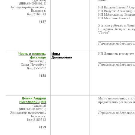
(удалена)
много:
(ИНН:644006849216)
Экспедитор-перевозчик ,
ИП Карасев Евгений Сер
Балашов г.
ИП Вылупко Александр 
Код:3169513
ИП МАртышенко Виктор
ИП Мамонов Алексей
#157
Я лично работаю с Леони
Полярный Экспресс вижу 
"Лигна"
____________________
Перенесено модератор
Честь и совесть,
Инна
ИП Донин вы к чему это 
физ.лицо
Данияровна
Диспетчер ,
____________________
Санкт-Петербург
Перенесено модератор
Код:1559792
#158
Донин Андрей
Мы те перевозчики, с к
Николаевич, ИП
предоставить реальных п
(удалена)
(ИНН:644006849216)
____________________
Экспедитор-перевозчик ,
Перенесено модератор
Балашов г.
Код:3169513
#159