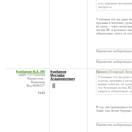
есть законные механиз
экспресса
Учитывая что вы даже не 
призывы к насилию, дума
не сразу - через несколь
логика КС и реальное пр
обязательно смогу её отс
____________________
Перенесено модератор
____________________
Перенесено модератор
Курбанов М.А. ИП
Курбанов
Цитата
(Полярный Экспр
(ИНН:772773169259)
Мустафа
Учитывая что вы даже не
Перевозчик ,
Агаширинович
угрозы, призывы к нас
Владимир
вашим советам, не сраз
Код:8696337
что безумная логика КС
уверен и обязательно см
#145
В суд сам припрешься и
Заяву сам лично будешь 
____________________
Перенесено модератор
____________________