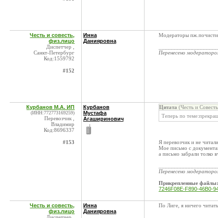
Честь и совесть,
Инна
Модераторы пж.почистит
физ.лицо
Данияровна
Диспетчер ,
____________________
Санкт-Петербург
Перенесено модератор
Код:1559792
#152
Курбанов М.А. ИП
Курбанов
Цитата
(Честь и Совест
(ИНН:772773169259)
Мустафа
Теперь по теме:прекра
Перевозчик ,
Агаширинович
Владимир
Код:8696337
#153
Я перевозчик и не чита
Мое письмо с документа
а письмо забрали толко в
____________________
Перенесено модератор
Прикрепленные файлы
7246F08E-F890-46B0-9
Честь и совесть,
Инна
По Лиге, я ничего читат
физ.лицо
Данияровна
Диспетчер ,
____________________