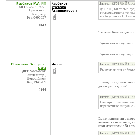
Курбанов М.А. ИП
Курбанов
Цитата
(КРУГЛЫЙ СТОЛ 
(ИНН:772773169259)
Мустафа
дой НП , как только бу
Перевозчик ,
Агаширинович
гистрограмме тоже, есл
Владимир
вообще бан на НП вып
Код:8696337
#143
Так надо было сходу вы
____________________
Перенесено модератор
____________________
Перенесено модератор
Полярный Экспресс,
Игорь
Цитата
(КРУГЛЫЙ СТОЛ 
ООО
Вы думали они доброво
(ИНН:5403048861)
Экспедитор ,
Новосибирск
Код:1948269
Почему мы должны отказ
договора в студию!
#144
Цитата
(КРУГЛЫЙ СТОЛ 
Паспорт Полярного эксп
перевозчиков кинули с 
Вы не привели ни одного
не выписка налоговой, а 
(при максимуме в 5) опр
Цитата
(КРУГЛЫЙ СТОЛ 