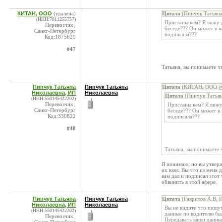
КИТАН, ООО
(удалена)
Цитата
(Пинчук Татьяна
(ИНН:7811255757)
Присланы кем? Я вижу 
Перевозчик ,
беседе??? Он может в ко
Санкт-Петербург
подписала???
Код:1875629
#47
Татьяна, вы понимаете ч
Пинчук Татьяна
Пинчук Татьяна
Цитата
(КИТАН, ООО @ 
Николаевна, ИП
Николаевна
Цитата
(Пинчук Татьян
(ИНН:550145422202)
Перевозчик ,
Присланы кем? Я вижу
Санкт-Петербург
беседе??? Он может в 
Код:330822
подписала???
#48
Татьяна, вы понимаете 
Я понимаю, но вы утверж
их взял. Вы что из меня 
вам дал и подписал этот 
обвинить в этой афере.
Пинчук Татьяна
Пинчук Татьяна
Цитата
(Гаврилов А.В, 
Николаевна, ИП
Николаевна
Вы не видите что пишут
(ИНН:550145422202)
данные по водителю были
Перевозчик ,
Передавать ваши данные