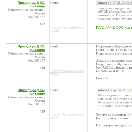
Президиум Д КС,
Семён
Цитата
(КИТАН, ООО @ 
физ.лицо
Замену нам предостав
Общественное движение ,
АРТЭК (АртельТрансЭкс
Москва
автомобиля. В свою оч
Код:581877
получили ответ, что дог
#57
ГОЛД ЛАЙН, ООО Код в
* контакт был изменен или
удален
Президиум Д КС,
Семён
По решению Президиума 
физ.лицо
ГОЛД ЛАЙН, ООО Код в
Общественное движение ,
И проверить регистраци
Москва
Код:581877
Доказано завышение ста
Подробности http://avto
0cc47af30c1b&page=Las
#58
bb99-0cc47af30c1b
* контакт был изменен или
удален
Спасибо
Президиум Д КС,
Семён
Цитата
(Гаврилов А.В, 
физ.лицо
Вы не видите что пишут
Общественное движение ,
данные по водителю были
Москва
Передавать ваши данные
Код:581877
не делайте из себя ангел
#59
Это что за комментарий?
* контакт был изменен или
удален
Не с того аккунта кто-т
На проверку модератора