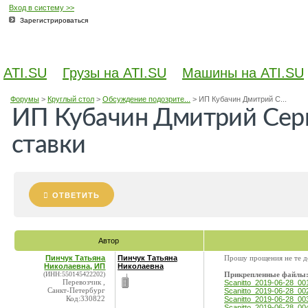
Вход в систему >>
Зарегистрироваться
ATI.SU
Грузы на ATI.SU
Машины на ATI.SU
Форумы
>
Круглый стол
>
Обсуждение подозрите...
>
ИП Кубачин Дмитрий С...
ИП Кубачин Дмитрий Сер
ставки
ОТВЕТИТЬ
Автор
Пинчук Татьяна
Пинчук Татьяна
Прошу прощения не те д
Николаевна, ИП
Николаевна
(ИНН:550145422202)
Прикрепленные файлы
Перевозчик ,
Scanitto_2019-06-28_001
Санкт-Петербург
Scanitto_2019-06-28_00
Код:330822
Scanitto_2019-06-28_00
Scanitto_2019-06-28_00