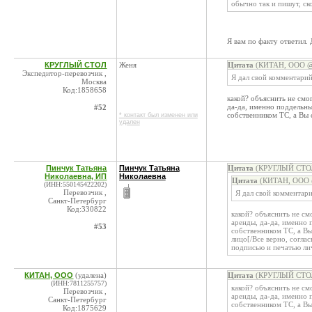
обычно так и пишут, ско
Я вам по факту ответил. 
КРУГЛЫЙ СТОЛ
Женя
Цитата
(КИТАН, ООО @ 
Экспедитор-перевозчик ,
Я дал свой комментарий
Москва
Код:1858658
какой? объяснить не смо
да-да, именно поддельны
#52
собственником ТС, а Вы с
* контакт был изменен или
удален
Пинчук Татьяна
Пинчук Татьяна
Цитата
(КРУГЛЫЙ СТОЛ 
Николаевна, ИП
Николаевна
Цитата
(КИТАН, ООО @
(ИНН:550145422202)
Перевозчик ,
Я дал свой комментари
Санкт-Петербург
Код:330822
какой? объяснить не см
аренды, да-да, именно 
#53
собственником ТС, а Вы 
лицо[/Все верно, соглас
подписью и печатью лич
КИТАН, ООО
(удалена)
Цитата
(КРУГЛЫЙ СТОЛ 
(ИНН:7811255757)
какой? объяснить не см
Перевозчик ,
аренды, да-да, именно 
Санкт-Петербург
собственником ТС, а Вы 
Код:1875629