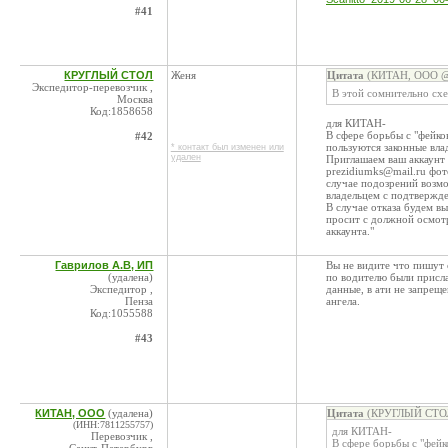
#41
КРУГЛЫЙ СТОЛ
Женя
Цитата
(КИТАН, ООО @ 
Экспедитор-перевозчик ,
В этой сомнительно схе
Москва
Код:1858658
для КИТАН-
В сфере борьбы с "фейко
#42
пользуются законные вла
* контакт был изменен или
удален
Приглашаем ваш аккаунт 
prezidiumks@mail.ru фот
случае подозрений возмо
владельцем с подтвержд
В случае отказа будем в
просит с должной осмот
аккаунта."
Гаврилов А.В, ИП
Вы не видите что пишут 
(удалена)
по водителю были прислан
Экспедитор ,
данные, в ати не запреще
Пенза
ангела.
Код:1055588
#43
КИТАН, ООО
(удалена)
Цитата
(КРУГЛЫЙ СТОЛ 
(ИНН:7811255757)
для КИТАН-
Перевозчик ,
В сфере борьбы с "фейк