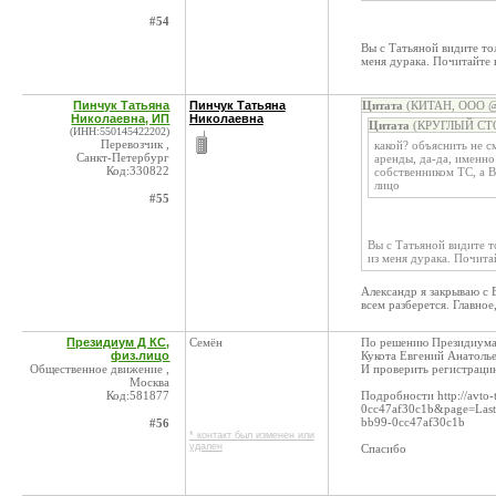
#54
Вы с Татьяной видите тол
меня дурака. Почитайте в
Пинчук Татьяна
Пинчук Татьяна
Цитата
(КИТАН, ООО @ 
Николаевна, ИП
Николаевна
Цитата
(КРУГЛЫЙ СТОЛ
(ИНН:550145422202)
Перевозчик ,
какой? объяснить не с
Санкт-Петербург
аренды, да-да, именно
Код:330822
собственником ТС, а В
лицо
#55
Вы с Татьяной видите то
из меня дурака. Почитай
Александр я закрываю с 
всем разберется. Главное
Президиум Д КС,
Семён
По решению Президиума 
физ.лицо
Кукота Евгений Анатоль
Общественное движение ,
И проверить регистраци
Москва
Код:581877
Подробности http://avto
0cc47af30c1b&page=Las
bb99-0cc47af30c1b
#56
* контакт был изменен или
удален
Спасибо