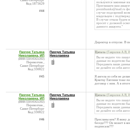
Санкт-Петербург
пользуются законные в
Код:1875629
Приглашаем ваш аккаунт
prezidiumks@mail.ru фо
#44
случае подозрений возм
владельцем с подтверж
В случае отказа будем 
просит с должной осмо
данного аккаунта."
Директор в отпуске. В п
Пинчук Татьяна
Пинчук Татьяна
Цитата
(Гаврилов А.В, 
Николаевна, ИП
Николаевна
Вы не видите что пишут
(ИНН:550145422202)
данные по водителю были
Перевозчик ,
Передавать ваши данные
Санкт-Петербург
не делайте из себя ангел
Код:330822
#45
Я ангела из себя не дел
Кукотку Евгения тоже по
договор с ним. А в итог
Пинчук Татьяна
Пинчук Татьяна
Цитата
(Гаврилов А.В, 
Николаевна, ИП
Николаевна
Вы не видите что пишут
(ИНН:550145422202)
данные по водителю были
Перевозчик ,
Передавать ваши данные
Санкт-Петербург
не делайте из себя ангел
Код:330822
#46
Присланы кем? Я вижу д
беседе??? Он может в кон
подписала???