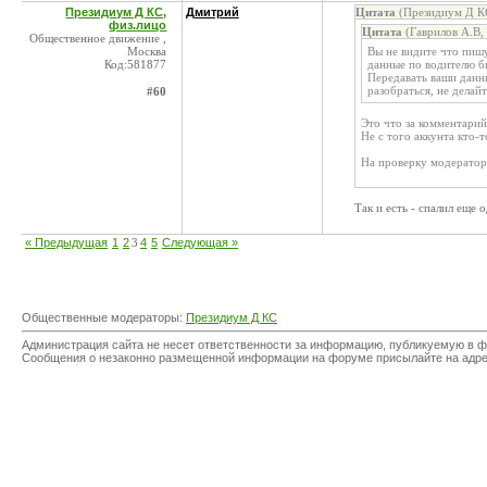
Президиум Д КС,
Дмитрий
Цитата
(Президиум Д КС
физ.лицо
Цитата
(Гаврилов А.В,
Общественное движение ,
Москва
Вы не видите что пишу
Код:581877
данные по водителю бы
Передавать ваши данны
разобраться, не делайт
#60
Это что за комментарий
Не с того аккунта кто-
На проверку модератор
Так и есть - спалил еще 
« Предыдущая
1
2
3
4
5
Следующая »
Общественные модераторы:
Президиум Д КС
Администрация сайта не несет ответственности за информацию, публикуемую в ф
Сообщения о незаконно размещенной информации на форуме присылайте на адр