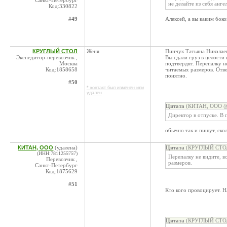
Санкт-Петербург
не делайте из себя ангел
Код:330822
#49
Алексей, а вы каким бок
КРУГЛЫЙ СТОЛ
Женя
Пинчук Татьяна Николае
Экспедитор-перевозчик ,
Вы сдали груз в целости
Москва
подтвердят. Перепалку н
Код:1858658
читаемых размеров. Отве
понятно.
#50
* контакт был изменен или
удален
Цитата
(КИТАН, ООО @ 
Директор в отпуске. В 
обычно так и пишут, скол
КИТАН, ООО
(удалена)
Цитата
(КРУГЛЫЙ СТОЛ 
(ИНН:7811255757)
Перепалку не видите, 
Перевозчик ,
размеров.
Санкт-Петербург
Код:1875629
#51
Кто кого провоцирует. Н
Цитата
(КРУГЛЫЙ СТОЛ 