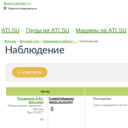
Вход в систему >>
Зарегистрироваться
ATI.SU
Грузы на ATI.SU
Машины на ATI.SU
Форумы
>
Круглый стол
>
Заявления в работе (...
>
Наблюдение
Наблюдение
ОТВЕТИТЬ
Автор
Президиум Д КС,
Семён(общение
Наблюдение
физ.лицо
через эл.почту)
Здесь указываются регис
Общественное движение ,
Москва
Код:581877
#1