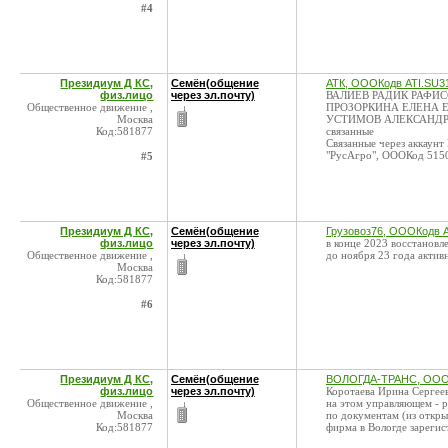
#4
Президиум Д КС,
Семён(общение
АТК, ОООКодв ATI.SU3
физ.лицо
через эл.почту)
ВАЛИЕВ РАДИК РАФИСО
Общественное движение ,
ПРОЗОРКИНА ЕЛЕНА ЕВГ
Москва
УСТИМОВ АЛЕКСАНДР П
Код:581877
связанные
Связанные через аккаунт
"РусАгро", ОООКод 515
#5
Президиум Д КС,
Семён(общение
Грузовоз76, ОООКодв 
физ.лицо
через эл.почту)
в конце 2023 восстановл
Общественное движение ,
до ноября 23 года активн
Москва
Код:581877
#6
Президиум Д КС,
Семён(общение
ВОЛОГДА-ТРАНС, ОООК
физ.лицо
через эл.почту)
Коротаева Ирина Сергее
Общественное движение ,
на этом управляющем - 
Москва
по документам (из откры
Код:581877
фирма в Вологде зарегис