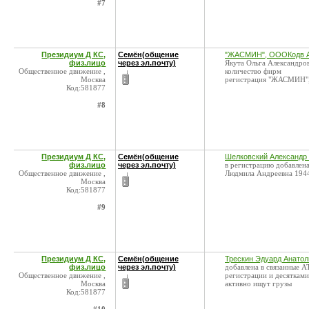
#7
Президиум Д КС,
Семён(общение
"ЖАСМИН", ОООКодв A
физ.лицо
через эл.почту)
Якута Ольга Александро
Общественное движение ,
количество фирм
Москва
регистрация "ЖАСМИН",
Код:581877
#8
Президиум Д КС,
Семён(общение
Шелковский Александр 
физ.лицо
через эл.почту)
в регистрацию добавле
Общественное движение ,
Людмила Андреевна 1944
Москва
Код:581877
#9
Президиум Д КС,
Семён(общение
Трескин Эдуард Анатол
физ.лицо
через эл.почту)
добавлена в связанные 
Общественное движение ,
регистрации и десяткам
Москва
активно ищут грузы
Код:581877