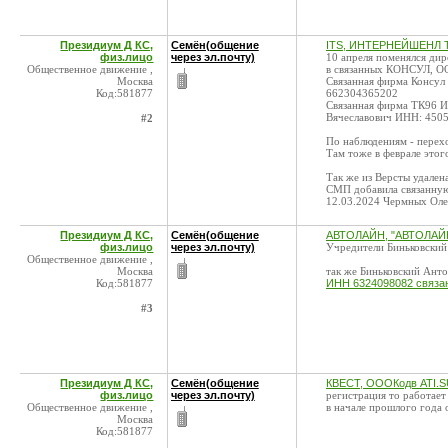
Президиум Д КС,
Семён(общение
ITS, ИНТЕРНЕЙШЕНЛ Т
физ.лицо
через эл.почту)
10 апреля поменялся ди
Общественное движение ,
в связанных КОНСУЛ, ОО
Москва
Связанная фирма Консул
Код:581877
662304365202
Связанная фирма ТК96 И
Вячеславович ИНН: 450
#2
По наблюдениям - перех
Там тоже в феврале это
Так же из Версты удален
СМП добавила связанн
12.03.2024 Чермных Ол
Президиум Д КС,
Семён(общение
АВТОЛАЙН, "АВТОЛАЙН
физ.лицо
через эл.почту)
Учредители Биньковский
Общественное движение ,
Москва
так же Биньковский Ант
Код:581877
ИНН 6324098082 связан
#3
Президиум Д КС,
Семён(общение
КВЕСТ, ОООКодв ATI.S
физ.лицо
через эл.почту)
регистрация то работает
Общественное движение ,
в начале прошлого года
Москва
Код:581877