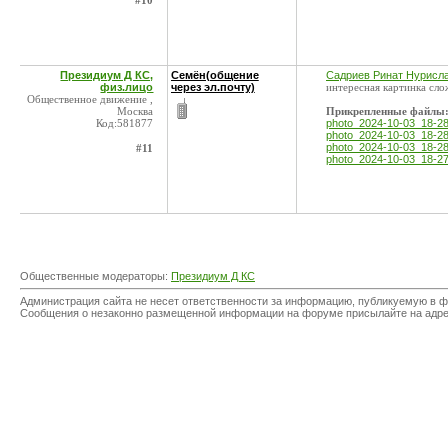
#10
Президиум Д КС,
Семён(общение
Садриев Ринат Нурисл
физ.лицо
через эл.почту)
интересная картинка сло
Общественное движение ,
Москва
Прикрепленные файлы
Код:581877
photo_2024-10-03_18-28
photo_2024-10-03_18-28
photo_2024-10-03_18-28
#11
photo_2024-10-03_18-27
Общественные модераторы:
Президиум Д КС
Администрация сайта не несет ответственности за информацию, публикуемую в ф
Сообщения о незаконно размещенной информации на форуме присылайте на адр