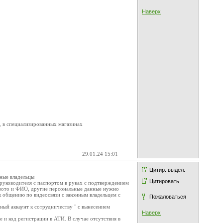
Наверх
 в специализированных магазинах
29.01.24 15:01
Цитир. выдел.
нные владельцы
Цитировать
 руководителя с паспортом в руках с подтверждением
с фото и ФИО, другие персональные данные нужно
к общению по видеосвязи с законным владельцем с
Пожаловаться
ный аккаунт к сотрудничеству " с вынесением
Наверх
 и код регистрации в АТИ. В случае отсутствия в