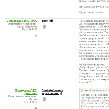
письме ссылки на тему, 
Время вам до 10.00 МСК
Приглашены по почте
Справедливость, ООО
Евгений
1) Название заявления п
Экспедитор-перевозчик ,
2) Приглашение аккаунт
Санкт-Петербург
знакомства до 10.00 МСК
Код:2292726
3) Ответ на приглашение
4) Итоговое мнение: Пон
5) Обоснование итогово
#3
зарегистрированный 10 я
сомнительных обществ, 
органов (наличие в ЕГР
Александрова удаляет ра
прибыльности таких сдел
6) Условия снятия штраф
в регламенте), прозрачн
7) Ссылка на тему https:
8) Заполнение тикета
Добрый день, Дорогие 
По итоговому мнению ОД
аккаунт к сотрудничеств
Подробности на ОД https
Так же прошу посмотрет
Спасибо!!!
Президиум Д КС,
Семён(общение
Цитата
(Справедливость
физ.лицо
через эл.почту)
Добрый день, Дорогие
Общественное движение ,
По итоговому мнению О
Москва
данный аккаунт к сотру
Код:581877
Подробности на ОД http
Так же прошу посмотре
#4