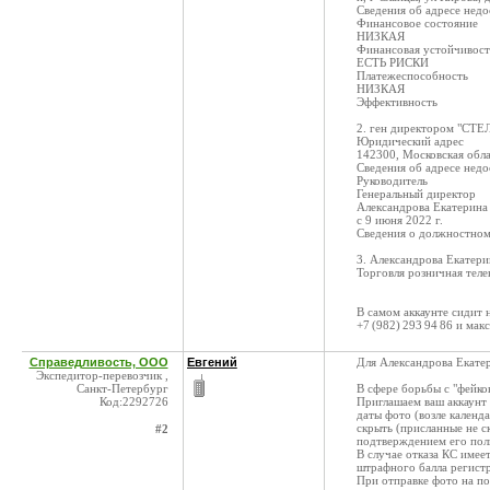
Сведения об адресе нед
Финансовое состояние
НИЗКАЯ
Финансовая устойчивост
ЕСТЬ РИСКИ
Платежеспособность
НИЗКАЯ
Эффективность
2. ген директором "СТЕ
Юридический адрес
142300, Московская облас
Сведения об адресе нед
Руководитель
Генеральный директор
Александрова Екатерина
с 9 июня 2022 г.
Сведения о должностном
3. Александрова Екатер
Торговля розничная тел
В самом аккаунте сидит
+7 (982) 293 94 86 и ма
Справедливость, ООО
Евгений
Для Александрова Екате
Экспедитор-перевозчик ,
Санкт-Петербург
В сфере борьбы с "фейко
Код:2292726
Приглашаем ваш аккаунт 
даты фото (возле календ
скрыть (присланные не с
#2
подтверждением его по
В случае отказа КС имее
штрафного балла регист
При отправке фото на по