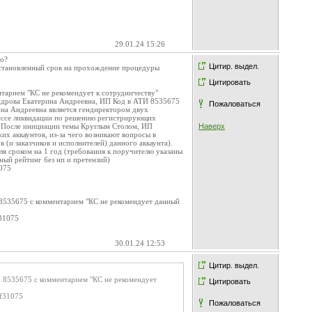
29.01.24 15:26
но?
Цитир. выдел.
установленный срок на прохождение процедуры
Цитировать
нтарием "КС не рекомендует к сотрудничеству"
андрова Екатерина Андреевна, ИП Код в ATИ 8535675
Пожаловаться
ина Андреевна является гендиректором двух
цессе ликвидации по решению регистрирующих
). После инициации темы Круглым Столом, ИП
Наверх
х аккаунтов, из-за чего возникают вопросы в
 (и заказчиков и исполнителей) данного аккаунта).
я сроком на 1 год (требования к поручителю указаны
ьный рейтинг без нп и претензий)
1075
8535675 с комментарием "КС не рекомендует данный
f31075
30.01.24 12:53
Цитир. выдел.
 8535675 с комментарием "КС не рекомендует
Цитировать
af31075
Пожаловаться