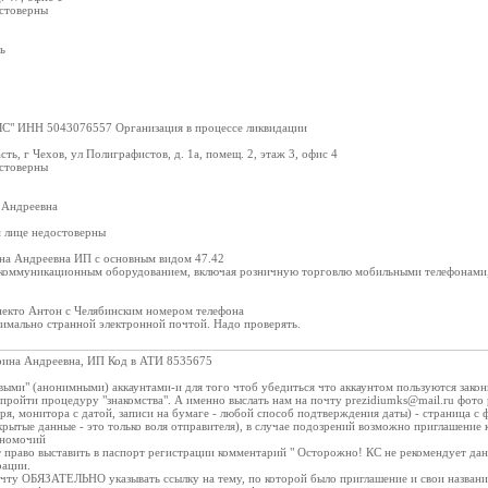
остоверны
ь
ЛС" ИНН 5043076557 Организация в процессе ликвидации
ть, г Чехов, ул Полиграфистов, д. 1а, помещ. 2, этаж 3, офис 4
остоверны
 Андреевна
 лице недостоверны
ина Андреевна ИП с основным видом 47.42
екоммуникационным оборудованием, включая розничную торговлю мобильными телефонами,
 некто Антон с Челябинским номером телефона
ксимально странной электронной почтой. Надо проверять.
рина Андреевна, ИП Код в ATИ 8535675
выми" (анонимными) аккаунтами-и для того чтоб убедиться что аккаунтом пользуются зако
пройти процедуру "знакомства". А именно выслать нам на почту prezidiumks@mail.ru фото
аря, монитора с датой, записи на бумаге - любой способ подтверждения даты) - страница 
крытые данные - это только воля отправителя), в случае подозрений возможно приглашение 
лномочий
т право выставить в паспорт регистрации комментарий " Осторожно! КС не рекомендует дан
рации.
чту ОБЯЗАТЕЛЬНО указывать ссылку на тему, по которой было приглашение и свои название