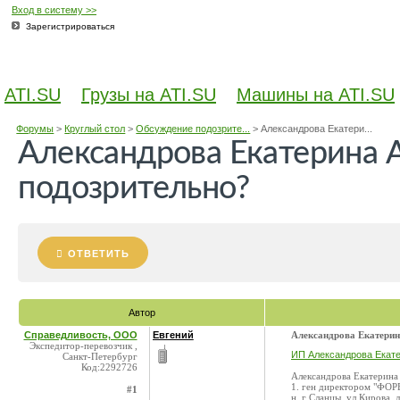
Вход в систему >>
Зарегистрироваться
ATI.SU
Грузы на ATI.SU
Машины на ATI.SU
Форумы
>
Круглый стол
>
Обсуждение подозрите...
>
Александрова Екатери...
Александрова Екатерина 
подозрительно?
ОТВЕТИТЬ
Автор
Справедливость, ООО
Евгений
Александрова Екатерин
Экспедитор-перевозчик ,
ИП Александрова Екат
Санкт-Петербург
Код:2292726
Александрова Екатерина 
1. ген директором "ФОР
#1
н, г Сланцы, ул Кирова, д