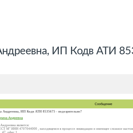
Андреевна, ИП Кодв ATИ 85
Сообщение
а Андреевна, ИП Кодв ATИ 8535675 - подозрительно?
ерина Андревна
Андреевна является:
ЕСТ М" ИНН 4707044000 , находящемся в процессе ликвидации и имеющее сложное настояще
. 47, офис 1