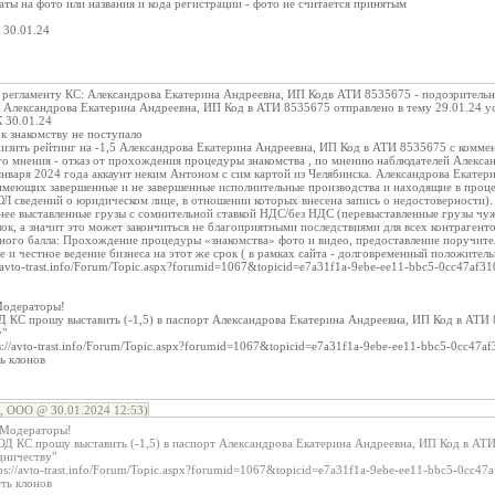
даты на фото или названия и кода регистрации - фото не считается принятым
 30.01.24
о регламенту КС: Александрова Екатерина Андреевна, ИП Кодв ATИ 8535675 - подозритель
у Александрова Екатерина Андреевна, ИП Код в ATИ 8535675 отправлено в тему 29.01.24 
 30.01.24
 к знакомству не поступало
изить рейтинг на -1,5 Александрова Екатерина Андреевна, ИП Код в ATИ 8535675 с комме
го мнения - отказ от прохождения процедуры знакомства , по мнению наблюдателей Алекс
нваря 2024 года аккаунт неким Антоном с сим картой из Челябинска. Александрова Екатер
имеющих завершенные и не завершенные исполнительные производства и находящие в про
ЮЛ сведений о юридическом лице, в отношении которых внесена запись о недостоверности
нее выставленные грузы с сомнительной ставкой НДС/без НДС (перевыставленные грузы чужи
ок, а значит это может закончиться не благоприятными последствиями для всех контрагентов
ного балла: Прохождение процедуры «знакомства» фото и видео, предоставление поручител
ое и честное ведение бизнеса на этот же срок ( в рамках сайта - долговременный положител
//avto-trast.info/Forum/Topic.aspx?forumid=1067&topicid=e7a31f1a-9ebe-ee11-bbc5-0cc47af3
Модераторы!
 КС прошу выставить (-1,5) в паспорт Александрова Екатерина Андреевна, ИП Код в ATИ 
у"
://avto-trast.info/Forum/Topic.aspx?forumid=1067&topicid=e7a31f1a-9ebe-ee11-bbc5-0cc47a
ь клонов
, ООО @ 30.01.2024 12:53)
 Модераторы!
Д КС прошу выставить (-1,5) в паспорт Александрова Екатерина Андреевна, ИП Код в ATИ
дничеству"
s://avto-trast.info/Forum/Topic.aspx?forumid=1067&topicid=e7a31f1a-9ebe-ee11-bbc5-0cc47
ть клонов