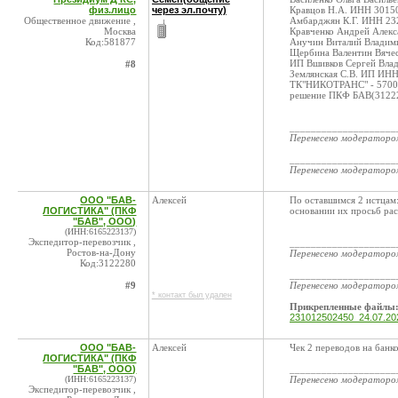
физ.лицо
через эл.почту)
Кравцов Н.А. ИНН 30150
Общественное движение ,
Амбарджян К.Г. ИНН 232
Москва
Кравченко Андрей Алек
Код:581877
Анучин Виталий Владими
Щербина Валентин Вячес
ИП Вшивков Сергей Вла
#8
Землянская С.В. ИП ИН
ТК"НИКОТРАНС" - 57000 -
решение ПКФ БАВ(3122
____________________
Перенесено модератор
____________________
Перенесено модератор
ООО "БАВ-
Алексей
По оставшимся 2 истцам:
ЛОГИСТИКА" (ПКФ
основании их просьб рас
"БАВ", ООО)
(ИНН:6165223137)
Экспедитор-перевозчик ,
____________________
Ростов-на-Дону
Перенесено модератор
Код:3122280
____________________
#9
Перенесено модератор
* контакт был удален
Прикрепленные файлы
231012502450_24.07.2
ООО "БАВ-
Алексей
Чек 2 переводов на банк
ЛОГИСТИКА" (ПКФ
"БАВ", ООО)
____________________
(ИНН:6165223137)
Перенесено модератор
Экспедитор-перевозчик ,