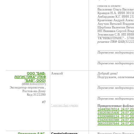
список к оплате:
Василенко Ольга Василье
Кравцов Н.А. ИНН 30150
Амбарджян К.Г. ИНН 232
Кравченко Андрей Алек
Анучин Виталий Владими
Щербина Валентин Вячес
ИП Вшивков Сергей Вла
Землянская С.В. ИП ИН
ТК"НИКОТРАНС" - 570
решение ПКФ БАВ(31222
____________________
Перенесено модератор
____________________
Перенесено модератор
ООО "БАВ-
Алексей
Добрый день!
ЛОГИСТИКА" (ПКФ
Подгружаем, оплаченные
"БАВ", ООО)
(ИНН:6165223137)
____________________
Экспедитор-перевозчик ,
Перенесено модератор
Ростов-на-Дону
Код:3122280
____________________
Перенесено модератор
#7
* контакт был удален
Прикрепленные файлы
164405678314_24.07.2
230203615406_24.07.2
232009888124_25.07.2
234200300388_24.07.2
366103397644_24.07.2
Президиум Д КС,
Семён(общение
Василенко Ольга Василье