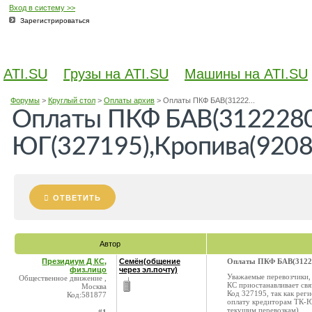
Вход в систему >>
Зарегистрироваться
ATI.SU
Грузы на ATI.SU
Машины на ATI.SU
Форумы
>
Круглый стол
>
Оплаты архив
>
Оплаты ПКФ БАВ(31222...
Оплаты ПКФ БАВ(3122280
ЮГ(327195),Кропива(9208
ОТВЕТИТЬ
Автор
Президиум Д КС,
Семён(общение
Оплаты ПКФ БАВ(31222
физ.лицо
через эл.почту)
Уважаемые перевозчики
Общественное движение ,
КС приостанавливает с
Москва
Код 327195, так как ре
Код:581877
оплату кредиторам ТК-ЮГ
текущим перевозкам)