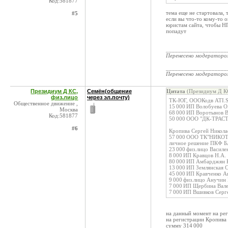
Код:581877
тема еще не стартовала,
#5
если вы что-то кому-то 
юристам сайта, чтобы НП
попадут
____________________
Перенесено модератор
____________________
Перенесено модератор
Президиум Д КС,
Семён(общение
Цитата
(Президиум Д КС
физ.лицо
через эл.почту)
ТК-ЮГ, ОООКодв ATI.
Общественное движение ,
15 000 ИП Волобуева О
Москва
68 000 ИП Воротынов 
Код:581877
50 000 ООО "ДК-ТРАСТ
#6
Кропива Сергей Никол
57 000 ООО ТК"НИКОТРАН
личное решение ПКФ Б
23 000 физ.лицо Василе
8 000 ИП Кравцов Н.А.
80 000 ИП Амбарджян К
13 000 ИП Землянская С
45 000 ИП Кравченко А
9 000 физ.лицо Анучин
7 000 ИП Щербина Вале
7 000 ИП Вшивков Сер
на данный момент на ре
на регистрации Кропива
сумму 314 000