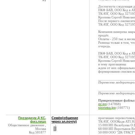
#1
Достигнута следующая д
ПКФ БАВ, ООО Код в АТ
ТК-ЮГ, ООО Код 327195 
Кропива Сергей Николае
После первого ежемеся
ТК-ЮГ, ООО Код 327195 
Компания намерена закры
придёт.
Оплаты - 250 тыс в меся
Разница только в том, ч
очередь.
ПКФ БАВ, ООО Код в А
ТК-ЮГ, ООО Код 32719
Кропива Сергей Никола
в тему приглашены
ждем от них официальног
формирования списков н
____________________
Перенесено модератор
____________________
Перенесено модератор
Прикрепленные файлы
юг.jpg
(147868)
кропива.jpg
(160771)
Президиум Д КС,
Семён(общение
приглашаю перевозчиков,
физ.лицо
через эл.почту)
ТК-ЮГ, ОООКодв ATI.S
Общественное движение ,
15 000 ИП Волобуева О.
Москва
68 000 ИП Воротынов В
Код:581877
50 000 ООО "ДК-ТРАСТ"