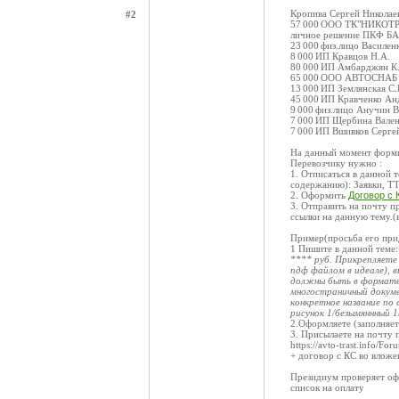
Кропива Сергей Никола
#2
57 000 ООО ТК"НИКОТРАНС
личное решение ПКФ БА
23 000 физ.лицо Василен
8 000 ИП Кравцов Н.А.
80 000 ИП Амбарджян К.
65 000 ООО АВТОСНАБ
13 000 ИП Землянская С.
45 000 ИП Кравченко Ан
9 000 физ.лицо Анучин 
7 000 ИП Щербина Вален
7 000 ИП Вшивков Серге
На данный момент форми
Перевозчику нужно :
1. Отписаться в данной
содержанию): Заявки, Т
2. Оформить
Договор с 
3. Отправить на почту п
ссылки на данную тему.(
Пример(просьба его при
1 Пишите в данной теме
**** руб. Прикрепляете
пдф файлом в идеале), в
должны быть в формате 
многостраничный докуме
конкретное название по
рисунок 1/безымяннный 1/
2.Оформляете (заполняе
3. Присылаете на почту 
https://avto-trast.info
+ договор с КС во вложе
Президиум проверяет офо
список на оплату