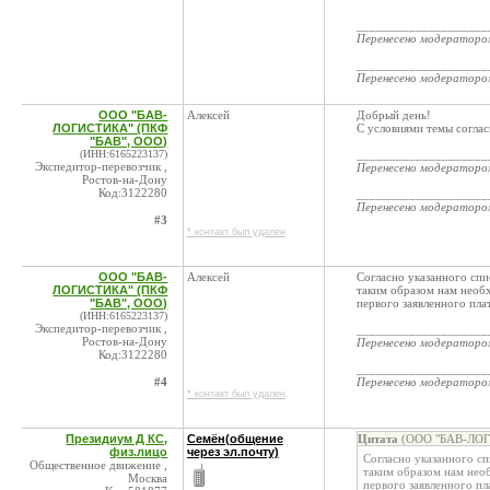
____________________
Перенесено модератор
____________________
Перенесено модератор
ООО "БАВ-
Алексей
Добрый день!
ЛОГИСТИКА" (ПКФ
С условиями темы соглас
"БАВ", ООО)
(ИНН:6165223137)
____________________
Экспедитор-перевозчик ,
Перенесено модератор
Ростов-на-Дону
Код:3122280
____________________
Перенесено модератор
#3
* контакт был удален
ООО "БАВ-
Алексей
Согласно указанного спи
ЛОГИСТИКА" (ПКФ
таким образом нам необх
"БАВ", ООО)
первого заявленного пла
(ИНН:6165223137)
Экспедитор-перевозчик ,
____________________
Ростов-на-Дону
Перенесено модератор
Код:3122280
____________________
#4
Перенесено модератор
* контакт был удален
Президиум Д КС,
Семён(общение
Цитата
(ООО "БАВ-ЛОГИ
физ.лицо
через эл.почту)
Согласно указанного сп
Общественное движение ,
таким образом нам необ
Москва
первого заявленного пл