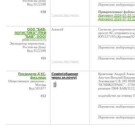
Ростов-на-Дону
____________________
Код:3122280
Перенесено модератор
#10
Прикрепленные файлы
* контакт был удален
Документ-2024-07-23 12
Документ-2024-07-23 12
ООО "БАВ-
Алексей
Согласно договоренност
ЛОГИСТИКА" (ПКФ
просит КС отправить в 
"БАВ", ООО)
ЮГ(327195),Кропива(9208
(ИНН:6165223137)
Экспедитор-перевозчик ,
____________________
Ростов-на-Дону
Перенесено модератор
Код:3122280
____________________
#11
Перенесено модератор
* контакт был удален
Президиум Д КС,
Семён(общение
Кравченко Андрей Алек
физ.лицо
через эл.почту)
Анучин Виталий Владими
Общественное движение ,
Землянская С.В. ИП ИН
Москва
ТК"НИКОТРАНС" - 57000 -
Код:581877
решение ПКФ БАВ(3122
ходатайство на отвязку
#12
____________________
Перенесено модератор
____________________
Перенесено модератор